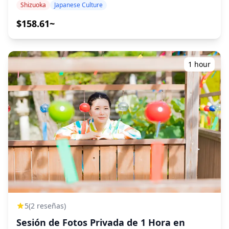
Experimente el arte de la recolección de té en una
Shizuoka
Japanese Culture
plantación tradicional, deguste una variedad de tés
exquisitos y explore el proceso de elaboración del té con
$158.61~
una visita a la fábrica. Nuestros guías expertos
compartirán información sobre la historia y las
costumbres del té, permitiéndole apreciar la profunda
conexión entre el té y la cultura japonesa. Descubra la
1 hour
serena belleza de los campos de té de Shizuoka y cree
recuerdos duraderos en este viaje sensorial a la esencia
del té japonés. ¡Reserve ahora su aventura de té! Leer
más ◆Incluido ・Guía de habla china / inglesa / coreana
・Experiencia de recolección de té y tiempo especial ・
Tratamiento médico sin efectivo en caso de lesión o
enfermedad durante el recorrido ◆No incluido ・Otros
gastos personales ・Almuerzo ・Transporte al jardín de
té ◆Itinerario ・Sakyo-en (2 horas) ¡Disfrute de la
experiencia de recoger té en los exuberantes campos de
té verde de Shizuoka! En este recorrido, tendrá la
oportunidad de degustar una variedad de tés y recoger
hojas de té frescas en una granja de té local. Disfrute
del exuberante paisaje verde del campo. También lo
5
(2 reseñas)
guiaremos a una fábrica y casa de té de madera, que es
Sesión de Fotos Privada de 1 Hora en
rara hoy en día, y le presentaremos equipos y materiales