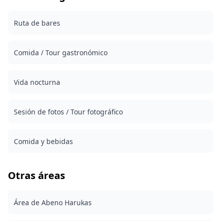
resorts de aguas termales como Atami e Ito también
entregan en el plazo de una semana, y puede
cuentan con vibrantes distritos de bares que atienden a
seleccionar sus 10 fotos favoritas para su reenvío. Se
los visitantes. Es posible que en algunos lugares no se
Ruta de bares
realizan correcciones para evocar una atmósfera
hable inglés, pero con un guía local puedes relajarte y
específica y, si se desea, se pueden realizar ajustes en el
disfrutar. En ciertas áreas, los bares pueden ser
estado de ánimo y el color. ¡Permítanos capturar sus
limitados, por lo que verificaremos si es posible ir de bar
Comida / Tour gastronómico
momentos especiales en Hamamatsu/Lago Hamana a
en bar. No dudes en reservar.
través de nuestros servicios de fotografía! ◆ Información
importante: ・Si llega tarde a la hora de encuentro
Vida nocturna
programada, la duración de la sesión y la cantidad de
fotos entregadas pueden reducirse. ・Si se pronostica
lluvia para el lugar de la sesión 3 días antes de la fecha
Sesión de fotos / Tour fotográfico
programada o si llueve inesperadamente el día de la
sesión, hay tres opciones disponibles: (1) reprogramar la
fecha y la hora, (2) cambiar la ubicación o (3) cancelar la
Comida y bebidas
sesión. ![](https://assets.hldycdn.com/eab8d924-6763-
4b1d-a5fc-6f5a5f301393.png) ![]
(https://assets.hldycdn.com/864778b3-9cec-4cda-9628-
d7764e4fe557.jpg)
Otras áreas
Área de Abeno Harukas