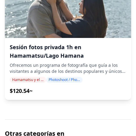
algún problema al usar LINE.) ・Si desea tomar fotos en
Bebidas o comidas adicionales no incluidas en la tarifa
resorts, restaurantes, hoteles u otras instalaciones que
del tour ・Gastos personales o compras ◆Información
requieran permiso previo, asegúrese de obtener el
Adicional ・El número máximo de participantes para
permiso de fotografía necesario con anticipación por su
este tour es de 8. ・Los niños deben estar acompañados
cuenta.
por un adulto. ・El alcohol se sirve solo a participantes
mayores de 20 años (la edad legal para beber en Japón).
・Ten en cuenta que las comidas se preparan en una
cocina separada de Holiday Travel, por lo que no
Sesión fotos privada 1h en
podemos garantizar comidas libres de alérgenos ni
Hamamatsu/Lago Hamana
adaptarnos a restricciones dietéticas. ◆Shizuoka –
Comida y Vida Nocturna En la ciudad de Shizuoka, el
Ofrecemos un programa de fotografía que guía a los
distrito de Ryogaecho es un centro clave de vida
visitantes a algunos de los destinos populares y únicos
nocturna, con izakayas y bares de aperitivos que sirven
de Hamamatsu/Lago Hamana. Dirigido por fotógrafos
Hamamatsu y el lago Hamana
Photoshoot / Photo tour
oden de Shizuoka y platos de camarones sakura
altamente cualificados, nuestro programa se adapta a su
combinados con sake local. Alrededor de la estación de
horario de viaje, capturando composiciones naturales e
$120.54~
Shimizu, los izakayas portuarios destacan los mariscos
identificando los lugares ideales para fotografiar. (¡Por
frescos en un ambiente informal. En el distrito de
favor, comparta su ubicación preferida con nosotros!) Las
Sakana-machi de Hamamatsu, los izakayas sirven las
sesiones de fotografía están disponibles en cualquier
famosas gyoza de la ciudad junto con bebidas,
lugar de Hamamatsu/Lago Hamana y se pueden
manteniendo la zona animada hasta altas horas de la
reservar con hasta 3 días de antelación. Nos
noche. En ciudades portuarias como Numazu y Yaizu,
encargaremos de que haya un fotógrafo que hable
abundan los izakayas de mariscos, mientras que los
inglés/japonés. Los 100+ archivos de fotos originales se
Otras categorías en