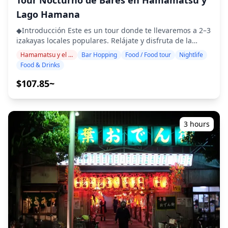
Tour Nocturno de Bares en Hamamatsu y
de la sesión 3 días antes de la fecha programada o si
Lago Hamana
llueve inesperadamente el día de la sesión, hay tres
opciones disponibles: (1) reprogramar la fecha y la hora,
◆Introducción Este es un tour donde te llevaremos a 2–3
(2) cambiar la ubicación o (3) cancelar la sesión. ![]
izakayas locales populares. Relájate y disfruta de la
(https://assets.hldycdn.com/experiences/d3ae06_bc7ace30e
comida y bebidas regionales a un ritmo cómodo. Solo
Hamamatsu y el lago Hamana
Bar Hopping
Food / Food tour
Nightlife
![]
trae efectivo contigo y déjanos el resto a nosotros.
Food & Drinks
(https://assets.hldycdn.com/experiences/d3ae06_35b762d44
¡Compartamos juntos una experiencia local inolvidable!
![]
・Elige tu área preferida: área de la estación de
$107.85~
(https://assets.hldycdn.com/experiences/d3ae06_576a631e7
Hamamatsu o área del lago Hamana (el tour no cubre
![]
todas las áreas) ・Disfruta de la tranquilidad con un
(https://assets.hldycdn.com/experiences/d3ae06_8279058ae
guía amigable, incluso en lugares donde es posible que
![]
no se hable inglés ・El tour en grupos pequeños
3 hours
(https://assets.hldycdn.com/experiences/d3ae06_9cbeb787
garantiza una experiencia más personal y auténtica
![]
◆Incluido ・Alrededor de 6 bebidas en total ・Cena:
(https://assets.hldycdn.com/experiences/d3ae06_26b226063
platos de izakaya y especialidades locales ・Visita a 2–3
![]
lugares, como puestos de comida, izakayas o bares,
(https://assets.hldycdn.com/experiences/d3ae06_87ff5cef9
junto con un guía local ◆No Incluido ・Recogida y
![]
regreso al hotel ・Propinas ・Gastos de transporte ・
(https://assets.hldycdn.com/experiences/d3ae06_c0f2e28a6
Bebidas o comidas adicionales no incluidas en la tarifa
![]
del tour ・Gastos personales o compras ◆Información
(https://assets.hldycdn.com/experiences/d3ae06_ed2371fdc
Adicional ・El número máximo de participantes para
**Qué está incluido** ・Sesión de fotos de 1 hora ・
este tour es de 8. ・Los niños deben estar acompañados