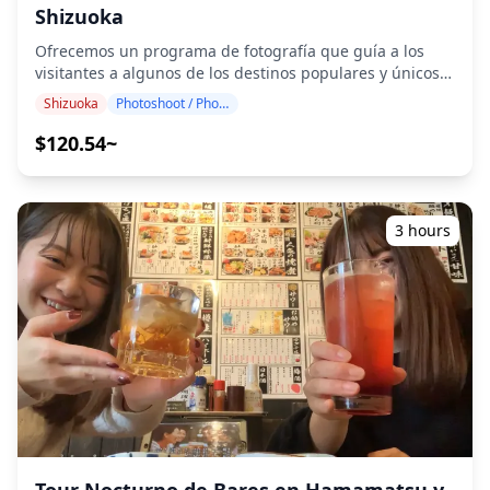
Shizuoka
de producción históricos. Disfrute del lujo de beber té
cultivado localmente. Como obsequio conmemorativo, ¡le
Ofrecemos un programa de fotografía que guía a los
proporcionaremos un juego de 6 tipos diferentes de
visitantes a algunos de los destinos populares y únicos
hojas de té para que las compare! (Si no los tenemos en
de Shizuoka. Dirigido por fotógrafos altamente
stock, recibirá otro recuerdo). ◆Información Adicional ・
Shizuoka
Photoshoot / Photo tour
cualificados, nuestro programa se adapta a su horario
Se reunirá con nuestro guía en la estación de Kanaya y
de viaje, capturando composiciones naturales e
$120.54~
tomará un taxi hasta Sakyo-en. La tarifa del taxi no está
identificando los lugares ideales para fotografiar. (¡Por
incluida en la tarifa del tour, así que páguela el día del
favor, comparta su ubicación preferida con nosotros!) Las
tour. ・Este es un tour/actividad privado. Solo participará
sesiones de fotografía están disponibles en cualquier
su grupo
lugar de Shizuoka y se pueden reservar con hasta 3 días
3 hours
de antelación. Organizaremos un fotógrafo que hable
inglés, chino o coreano. Los 100+ archivos de fotos
originales se entregan en el plazo de una semana, y
puede seleccionar sus 10 fotos favoritas para su reenvío.
Se realizan correcciones para evocar una atmósfera
específica y, si lo desea, se pueden realizar ajustes en el
estado de ánimo y el color. ¡Permítanos capturar sus
momentos especiales en Shizuoka a través de nuestros
servicios de fotografía! ◆ Información importante: ・Si
llega tarde a la hora de encuentro programada, la
duración de la sesión y la cantidad de fotos entregadas
pueden reducirse. ・Si se pronostica lluvia para el lugar