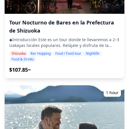
Datos de fotos (más de 100 archivos originales) ・
por un adulto. ・El alcohol se sirve solo a participantes
Corrección de color de hasta 10 fotos a solicitud Tenga
mayores de 20 años (la edad legal para beber en Japón).
en cuenta: La edición no incluye retoques ni alteraciones
・Ten en cuenta que las comidas se preparan en una
de la forma del cuerpo, rasgos faciales, fondos ni
cocina separada de Holiday Travel, por lo que no
Tour Nocturno de Bares en la Prefectura
eliminación de objetos. **Qué no está incluido** ・
podemos garantizar comidas libres de alérgenos ni
de Shizuoka
Tarifas de entrada o reservas de entradas para
adaptarnos a restricciones dietéticas. ◆Hamamatsu y el
instalaciones de pago (Las tarifas de entrada del
lago Hamana – Comida y Vida Nocturna El área de
◆Introducción Este es un tour donde te llevaremos a 2–3
fotógrafo, si corresponde, deben ser cubiertas por el
Hamamatsu y el lago Hamana es conocida por sus
izakayas locales populares. Relájate y disfruta de la
cliente.) ・Costos de transporte al lugar de la sesión
especialidades locales, como platos de anguila y gyoza.
comida y bebidas regionales a un ritmo cómodo. Solo
Shizuoka
Bar Hopping
Food / Food tour
Nightlife
para el cliente ・Si el cliente desea fotografiar en
Para aquellos que quieran disfrutar de un recorrido de
trae efectivo contigo y déjanos el resto a nosotros.
Food & Drinks
múltiples ubicaciones, los costos de transporte del
bares por la noche, el área alrededor de la estación de
¡Compartamos juntos una experiencia local inolvidable!
fotógrafo al desplazarse entre ubicaciones dentro del
Hamamatsu es especialmente recomendada. Aquí, los
・Elige tu área preferida: La ubicación deseada dentro
$107.85~
tiempo reservado serán asumidos por el cliente. ・
izakayas y bares se agrupan a poca distancia, lo que
de la prefectura de Shizuoka (el tour no cubre todas las
Pueden aplicarse tarifas adicionales si el lugar de la
permite visitar dos o tres lugares en una noche. En
áreas dentro de la prefectura de Shizuoka) ・Disfruta de
sesión solicitado se encuentra en una zona remota (Se le
contraste, el área del lago Hamana se centra en posadas
la tranquilidad con un guía amigable, incluso en lugares
informará con anticipación si esto aplica.) ・Cualquier
y restaurantes turísticos, con opciones gastronómicas
donde no se hable inglés ・El tour en grupos pequeños
1 hour
otro gasto personal **Notas importantes antes/después
limitadas disponibles por la noche. Como resultado, es
asegura una experiencia más personal y auténtica
de la reserva** ・Después de confirmar su reserva, se le
más adecuado para disfrutar de una comida y bebidas
◆Incluido ・Alrededor de 6 bebidas en total ・Cena:
invitará a un chat grupal de LINE con su fotógrafo
relajadas en un solo lugar junto al lago. La mejor área
platos de izakaya y especialidades locales ・Visita a 2–3
asignado para garantizar una comunicación fluida
depende del estilo de noche que te gustaría
lugares, como puestos de comida, izakayas o bares,
durante la sesión. Asegúrese de tener la aplicación LINE
experimentar, así que no dudes en consultarnos
junto con un guía local ◆No Incluido ・Recogida y
instalada de antemano. (Por favor, infórmenos si tiene
primero.
regreso al hotel ・Propinas ・Gastos de transporte ・