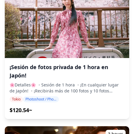
con consejos sobre recuerdos locales y recomendaciones
coreano según su preferencia. 😊 ¡¡Háganos saber su
de atracciones cercanas para explorar más a fondo.
ubicación preferida al hacer la reserva!! ◆Acerca de la
◆Información adicional ・Se requiere una reserva para
entrega: Los más de 100 archivos de fotos originales se
2 o más personas. ・La distancia a pie es moderada. ・
entregan en el plazo de una semana, y puede
No recomendado para veganos o personas con dietas
seleccionar sus 10 fotos favoritas para retocarlas. Se
sin gluten. ・Solo para adultos mayores de 20 años. ・
realizan correcciones para evocar una atmósfera
い。 ・Si tiene alguna restricción dietética, háganoslo
específica y, si lo desea, se pueden realizar ajustes en el
saber al hacer su reserva. ![]
estado de ánimo y el color. ¡Permítanos capturar sus
(https://assets.hldycdn.com/experiences/4eeb57_1583290c3
momentos especiales en Tokio a través de nuestros
![]
servicios de fotografía! ◆ Información importante: ・Si
(https://assets.hldycdn.com/experiences/d3ae06_a56b7a6df
llega tarde a la hora de encuentro programada, la
¡Sesión de fotos privada de 1 hora en
![]
duración de la sesión y la cantidad de fotos entregadas
Japón!
(https://assets.hldycdn.com/experiences/2e8e17_843a5890f
pueden reducirse. ・Si se pronostica lluvia para el lugar
![]
de la sesión 3 días antes de la fecha programada o si
🌸Detalles🌸 ・Sesión de 1 hora ・¡En cualquier lugar
(https://assets.hldycdn.com/experiences/2e8e17_5c0c70c16
llueve inesperadamente el día de la sesión, hay tres
de Japón! ・¡Recibirás más de 100 fotos y 10 fotos
![]
opciones disponibles: (1) reprogramar la fecha y la hora,
editadas profesionalmente! ・El precio puede variar
Tokio
Photoshoot / Photo tour
(https://assets.hldycdn.com/experiences/2e8e17_15b9d0d27
(2) cambiar la ubicación o (3) cancelar la sesión.
según la ubicación de la sesión. Por favor, contáctenos
primero para más detalles. Ofrecemos un programa de
$120.54~
fotografía que guía a los visitantes a algunos de los
destinos más populares y únicos de Japón. Dirigido por
fotógrafos altamente cualificados, nuestro programa se
adapta a tu horario de viaje, capturando composiciones
3 hours