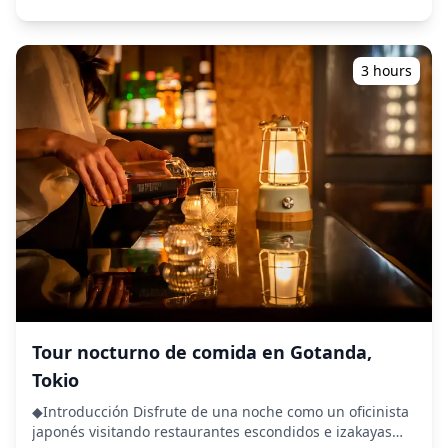
accesibles para sillas de ruedas y cochecitos disponibles
imágenes naturales y dinámicas e identificando los
- Perfecto para viajeros solos, parejas, familias o grupos
lugares ideales tanto para video como para fotografía.
**Información importante:** - La llegada tardía puede
(¡Por favor, comparte tu ubicación preferida al hacer la
reducir el tiempo de rodaje y la cantidad de entrega de
reserva!) Nuestras sesiones de grabación de video están
3 hours
fotos - Los huéspedes cubren las tarifas de entrada para
disponibles en cualquier lugar de Tokio y se pueden
los lugares de pago elegidos como lugares de fotografía
reservar con hasta 3 días de anticipación. Nos
- Fotos entregadas dentro de una semana de la sesión -
encargaremos de que un profesional que hable inglés,
Opción de reservar ahora y pagar después disponible
chino o coreano garantice una comunicación fluida y
con cancelación gratuita hasta 24 horas antes
una experiencia cómoda. El paquete incluye un video de
¡Permítanos capturar sus recuerdos de Tokio con la
3 a 5 minutos editado profesionalmente y
comodidad del transporte guiado y la experiencia
aproximadamente 50 archivos de fotos originales, todo
fotográfica profesional! ![]
entregado en un plazo de 2 semanas. El video se editará
(https://assets.hldycdn.com/experiences/d3ae06_0438bb5e
para que coincida con el estilo y el ambiente que
![]
desees. ¡Permítenos ayudarte a preservar tus recuerdos
(https://assets.hldycdn.com/experiences/d3ae06_6cc51ac36
en Tokio con nuestros servicios dedicados de video y
![]
fotografía! ◆ Información importante: ・Si llegas tarde a
(https://assets.hldycdn.com/experiences/d3ae06_8f56fec4a
la hora de encuentro programada, la duración de la
![]
sesión y la cantidad de materiales entregados pueden
Tour nocturno de comida en Gotanda,
(https://assets.hldycdn.com/experiences/b22800_25f31c4562
reducirse. ・Si se pronostica lluvia para el lugar de la
Tokio
![]
sesión 3 días antes de la fecha programada o si llueve
(https://assets.hldycdn.com/experiences/b22800_c07cdcdc8c
inesperadamente el día de la sesión, hay tres opciones
◆Introducción Disfrute de una noche como un oficinista
![]
disponibles: (1) reprogramar la fecha y la hora, (2)
japonés visitando restaurantes escondidos e izakayas
(https://assets.hldycdn.com/experiences/d3ae06_3f0452d24
cambiar la ubicación o (3) cancelar la sesión. ![]