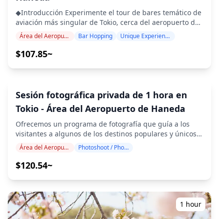
fotográfica, tamaño del grupo, condiciones de prioridad,
podrá experimentar con seguridad el mundo de la lucha
(sentadillas profundas), suriashi (desplazamiento
◆Introducción Experimente el tour de bares temático de
etc.), **verificamos si los espacios individuales
libre.
deslizante), teppo (golpes de empuje) y butsukari
aviación más singular de Tokio, cerca del aeropuerto de
relevantes (espacios privados/designados, etc.) están
(prácticas de embestida). Una vez que domines lo
Haneda. Disfrute de cervezas artesanales, sake premium
disponibles** - La disponibilidad fluctúa
Área del Aeropuerto de Haneda
Bar Hopping
Unique Experience
básico, sube al ring para combatir con tus compañeros
y cócteles creativos mientras observa cómo los aviones
constantemente, por lo que **no se garantiza la
y, si te atreves, desafía al propio entrenador. La
despegan y aterrizan en uno de los aeropuertos más
obtención de un lugar** (los espacios se cierran una vez
$107.85~
instrucción se ofrece tanto en japonés como en inglés, y
transitados del mundo. Perfecto para entusiastas de la
que se llenan) - Si no hay disponibilidad, sugeriremos
no se requiere experiencia previa. Hay mawashi,
aviación, viajeros en tránsito y aquellos que buscan una
opciones alternativas con condiciones similares **2)
camisetas y pantalones deportivos disponibles en
experiencia de bebida extraordinaria. ・Visite 3 bares
Asignación de un Guía Intérprete para el Día
préstamo, así que puedes venir sin nada. Ya seas un
temáticos de aviación con vistas a la pista ・Experimente
(Acompañamiento en el Lugar)** - El día de la sesión de
1 hour
entusiasta de las artes marciales o simplemente sientas
la cerveza artesanal elaborada en el lugar con terrazas
fotos, **organizamos y acompañamos a un guía
curiosidad por el sumo, esta es una oportunidad única
para observar aviones ・Tour en grupos pequeños con
intérprete** - Brindamos apoyo en la recepción, la
para vivir de primera mano la esencia de este antiguo
un máximo de 8 participantes ・Incluye pollo frito del
comprensión de las reglas y los avisos, los puntos de
deporte japonés.
aeropuerto y especialidades locales ・Perfecto para
encuentro, el transporte y la gestión del tiempo para
escalas o experiencias únicas en Tokio ◆Incluido ・2
que incluso los participantes primerizos puedan
bebidas en cada uno de los 3 locales (6 bebidas en total)
disfrutar de la experiencia con tranquilidad *Los
・Demostraciones y degustaciones de elaboración de
idiomas disponibles pueden variar según el plan/fecha.*
cerveza artesanal in situ ・Experiencia tradicional de
**3) Explicación de las Reglas Previas al Evento +
izakaya con especialidades temáticas del aeropuerto ・
Soporte para la Resolución de Problemas** -
Acceso a la terraza de la pista para la observación de
**Organizamos y explicamos claramente por
aviones ・Guía de habla inglesa con información sobre
adelantado** las reglas específicas de las sesiones de
aviación ◆No incluido ・Traslado al aeropuerto (se
fotos (por ejemplo, áreas de fotografía permitidas, si se
puede organizar por separado) ・Propinas ・Bebidas o
permite la dirección de poses, políticas de no contacto,