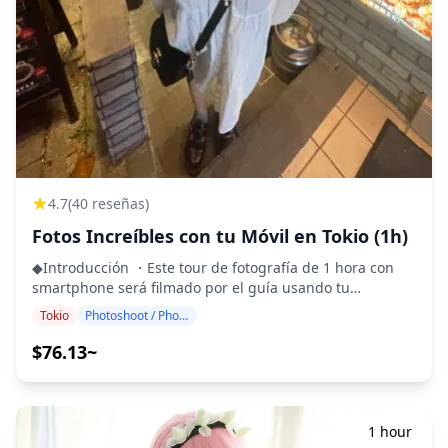
![]
(https://assets.hldycdn.com/experiences/d3ae06_6cc51ac36
![]
(https://assets.hldycdn.com/experiences/d3ae06_8f56fec4a
![]
(https://assets.hldycdn.com/experiences/b22800_25f31c4562
![]
(https://assets.hldycdn.com/experiences/b22800_c07cdcdc8c
![]
(https://assets.hldycdn.com/experiences/d3ae06_3f0452d24
4.7
(40 reseñas)
![]
Fotos Increíbles con tu Móvil en Tokio (1h)
(https://assets.hldycdn.com/experiences/d3ae06_22a97b8ef
![]
◆Introducción ・Este tour de fotografía de 1 hora con
(https://assets.hldycdn.com/experiences/d3ae06_b4243566
smartphone será filmado por el guía usando tu
![]
smartphone o cámara digital. 💙 ◆Recomendado para:
Tokio
Photoshoot / Photo tour
(https://assets.hldycdn.com/experiences/b22800_cf9a1d968
・Aquellos que desean fotos naturales como las
![]
tomadas por un amigo ・Aquellos que desean que las
$76.13~
(https://assets.hldycdn.com/experiences/d3ae06_8279058ae
fotos se entreguen el mismo día ・Aquellos que desean
**Qué está incluido** ・Sesión de fotos de 1 hora ・
publicar fotos en las redes sociales de inmediato
Datos de fotos (más de 100 archivos originales) ・
◆Tiempo de sesión de fotos: 1 hora. ¡Elige el horario que
Corrección de color de hasta 10 fotos a solicitud Tenga
se ajuste a tu itinerario de viaje! ◆Guía: Inglés, chino,
1 hour
en cuenta: La edición no incluye retoques ni alteraciones
coreano, etc. ¡Haznos saber tu idioma preferido y te