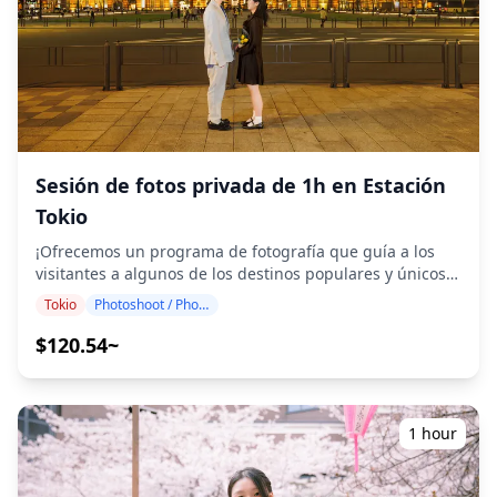
Aprenda historias fascinantes sobre la historia de Kanda
nuevas plazas y las instalaciones de arte público.
y su conexión con la cultura de los "salarymen" de Tokio
Aprenda sobre la transformación de la zona y su
◆Incluido ・5 paradas gastronómicas con comida local y
importancia cultural e histórica. ◆Información adicional
de temporada ・Una bebida incluida ・Guía turístico
・Se requiere una reserva para 2 o más personas. ・La
◆No incluido ・Recogida y regreso al hotel ・Propinas ・
distancia a pie es moderada. ・No recomendado para
Gastos de transporte ・Bebidas o comida adicionales
veganos o personas con dietas sin gluten. ・Solo para
◆Itinerario ・Punto de encuentro: Salida Sur de la
adultos mayores de 20 años. ・い。 ・Si tiene alguna
estación de Kanda El guía proporcionará una breve
restricción dietética, háganoslo saber al hacer su
introducción a Kanda y facilitará las presentaciones de
Sesión de fotos privada de 1h en Estación
reserva. ![]
los participantes. ・Visita a una tienda especializada en
Tokio
(https://assets.hldycdn.com/experiences/2e8e17_641c22dea
Yakitori Comience la noche con un delicioso yakitori a la
![]
parrilla en un restaurante local de larga tradición. ・
¡Ofrecemos un programa de fotografía que guía a los
(https://assets.hldycdn.com/experiences/2e8e17_5c0c70c16
Paseo nocturno por las calles retro de Kanda Pasee por
visitantes a algunos de los destinos populares y únicos
![]
las calles retro bordeadas de "izakayas" y bares, y
alrededor de la Estación de Tokio! Dirigido por fotógrafos
Tokio
Photoshoot / Photo tour
(https://assets.hldycdn.com/experiences/d3ae06_61468184
explore lugares con encanto histórico, como templos o
altamente cualificados, nuestro programa se adapta a su
![]
santuarios escondidos en la zona. ・Experiencia local en
horario de viaje, capturando composiciones naturales e
$120.54~
(https://assets.hldycdn.com/experiences/d3ae06_a56b7a6df
"Izakaya" con degustación de sake Disfrute de platos
identificando los lugares ideales para fotografiar. Las
![]
clásicos de "izakaya" como "oden", "sashimi" o
sesiones de fotografía están disponibles en cualquier
(https://assets.hldycdn.com/experiences/d3ae06_3eeffaadd
"tempura", combinados con sake de elaboración local o
lugar alrededor de la Estación de Tokio y se pueden
cerveza artesanal. ・Parada de dulces o café Relájese
reservar con hasta 3 días de antelación. ☀️ Lugares
1 hour
con un postre como "taiyaki" o disfrute de una cerveza
recomendados para fotografiar: ・Estación de Tokio ・
artesanal en un café acogedor para terminar la noche.
Marunouchi ・Parque Hibiya ・Parque Chidorigafuchi
・Conclusión (Estación de Kanda) El recorrido finaliza
Organizaremos un fotógrafo que hable inglés, chino o