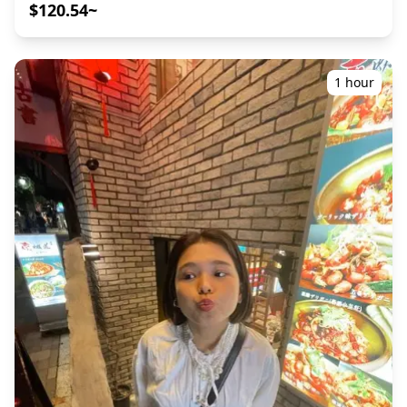
de viaje, capturando composiciones naturales e
$120.54~
identificando los lugares fotográficos ideales. (¡Por favor,
comparta su ubicación preferida con nosotros!) Las
sesiones de fotografía están disponibles en cualquier
lugar de Tokio y se pueden reservar con hasta 3 días de
1 hour
antelación. Nos encargaremos de asignarle un fotógrafo
que hable inglés, chino o coreano. Los más de 100
archivos de fotos originales se entregan en el plazo de
una semana, y puede seleccionar sus 10 fotos favoritas
para su reedición. Se realizan correcciones para evocar
una atmósfera específica y, si lo desea, se pueden
realizar ajustes en el estado de ánimo y el color.
¡Permítanos capturar sus momentos especiales en Tokio
a través de nuestros servicios de fotografía! ◆
Información importante: ・Si llega tarde a la hora de
encuentro programada, la duración de la sesión y la
cantidad de fotos entregadas pueden reducirse. ・Si se
pronostica lluvia para el lugar de la sesión 3 días antes
de la fecha programada o si llueve inesperadamente el
día de la sesión, hay tres opciones disponibles: (1)
reprogramar la fecha y la hora, (2) cambiar la ubicación
o (3) cancelar la sesión. ![]
(https://assets.hldycdn.com/experiences/d3ae06_0438bb5e