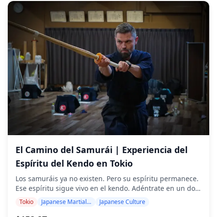
para beber en Japón) ・Perfecto para escalas en el
entregan en una semana, y puede seleccionar sus 10
aeropuerto (se recomiendan más de 3 horas) ・Último
fotos favoritas para su reenvío. Se realizan correcciones
local abierto hasta la 1:00 AM para vuelos nocturnos ・
para evocar una atmósfera específica y, si se desea, se
Este tour tendrá un máximo de 8 viajeros ・Fácil acceso
pueden realizar ajustes en el estado de ánimo y el color.
Sesión de Fotos Privada de 1 Hora en Tokio
a todas las terminales de Haneda ![]
¡Permítanos capturar sus momentos especiales en Tokio
(Fotografía a Medida Inspirada en Tu
(https://assets.hldycdn.com/11f3d931-7ee0-4fa1-aa1d-
a través de nuestros servicios de fotografía! ◆
ef28ae077bc4.jpg) ![]
Historia Única)
Información importante: ・Si llega tarde a la hora de
**Tu Historia, Capturada con Elegancia y
(https://assets.hldycdn.com/2f56356d-5e24-4ba5-bc45-
reunión programada, la duración de la sesión y la
Autenticidad.** Eleva los recuerdos de tus vacaciones
ebd603e9aaad.jpg)
cantidad de fotos entregadas pueden reducirse. ・Si se
con una sesión fotográfica diseñada exclusivamente
Tokio
Photoshoot / Photo tour
pronostica lluvia para el lugar de la sesión 3 días antes
para ti. Como fotógrafo profesional de Holiday Travel, me
de la fecha programada o si llueve inesperadamente el
especializo en narrativa visual de alto nivel que combina
$164.95~
día de la sesión, hay tres opciones disponibles: (1)
tu estilo personal con la belleza natural de tu entorno. --
reprogramar la fecha y la hora, (2) cambiar la ubicación
- ### ¿Qué Hace Especial Esta Experiencia? -
o (3) cancelar la sesión. ・Pueden aplicarse restricciones
**Personalización Estética:** No creo en soluciones
fotográficas en ciertas áreas del aeropuerto; la sesión se
genéricas. Adapto la composición y la iluminación a tu
centrará en las áreas públicas permitidas. ・Ideal para
estilo particular, para que las imágenes finales reflejen
entusiastas de la fotografía de aviación y la arquitectura
tu individualidad y sentido de la moda. - **El Enfoque
moderna. ![](https://assets.hldycdn.com/6b73cb9f-ce74-
"La Comodidad Primero":** Olvídate de las poses rígidas
4bcc-b0fe-bc6f8dcf33b0.jpg) ![]
e incómodas. Me enfoco en crear un ambiente relajado a
(https://assets.hldycdn.com/2dbf8189-b4d3-4a2c-bb51-
través de una conversación distendida. Mi objetivo es
14cd618c4427.jpg) ![]
que la sesión se sienta como una parte agradable de tus
(https://assets.hldycdn.com/cbc74629-81a3-40a7-a6ca-
vacaciones, dejando que tus expresiones más naturales