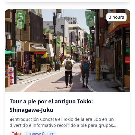
![]
socializar. Pruebe los favoritos locales como
(https://assets.hldycdn.com/experiences/d3ae06_6cc51ac36
"okonomiyaki" (panqueque salado al estilo japonés),
![]
"gyoza nabe" (olla caliente de dumplings), sashimi y
3 hours
(https://assets.hldycdn.com/experiences/d3ae06_8f56fec4a
"taiyaki" (postre con forma de pez) mientras toma un
![]
bocado rápido y una cerveza con miles de oficinistas
(https://assets.hldycdn.com/experiences/b22800_25f31c4562
famosos de Tokio. Se incluye un guía local, además de
![]
degustaciones de comida y bebida según lo
(https://assets.hldycdn.com/experiences/b22800_c07cdcdc8c
especificado. ・Coma como un lugareño en un tour
![]
gastronómico a pie por el distrito de Shimbashi en Tokio
(https://assets.hldycdn.com/experiences/d3ae06_3f0452d24
・Únase a miles de 'salarymen' (empleados de oficina
![]
japoneses) mientras se relajan después del trabajo ・
(https://assets.hldycdn.com/experiences/d3ae06_22a97b8ef
Pruebe comida japonesa para beber como 'yakitori'
![]
(brochetas a la parrilla), 'gyoza' (dumplings) y sashimi ・
(https://assets.hldycdn.com/experiences/d3ae06_b4243566
Siéntase como un lugareño mientras socializa y
![]
'desahóguese' con los empleados de oficina japoneses ・
(https://assets.hldycdn.com/experiences/b22800_cf9a1d968
Visite tabernas menos conocidas y restaurantes
![]
informales de estilo japonés (izakayas) ・Salga de los
Tour a pie por el antiguo Tokio:
(https://assets.hldycdn.com/experiences/d3ae06_8279058ae
caminos trillados y explore el distrito de Shimbashi, un
Shinagawa-Juku
**Qué está incluido** ・ Sesión de fotos de 1 hora ・
área que sigue siendo popular entre los lugareños
Datos fotográficos (más de 100 archivos originales) ・
◆Incluido ・5 paradas gastronómicas con comida local y
◆Introducción Conozca el Tokio de la era Edo en un
Corrección de color para hasta 10 fotos a solicitud Nota:
de temporada ・Dos bebidas incluidas ・Guía local de
divertido e informativo recorrido a pie para grupos
La edición no incluye retoque ni alteración de la forma
habla inglesa ◆No incluido ・Recogida y regreso al hotel
pequeños. Durante tres horas, recorrerá el área de
Tokio
Japanese Culture
del cuerpo, rasgos faciales, fondos ni eliminación de