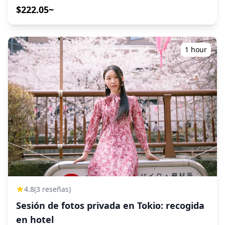
para la sesión de fotos. -Reserva: Una vez que estés
Naoki Okumura, mientras observa a geishas
$222.05~
satisfecho con el plan, procede con la reserva del
profesionales de Tokio interpretar bailes tradicionales y
servicio. -Confirmación: Después de que se confirme tu
música de shamisen. Esta experiencia cultural única
reserva, te notificaremos el lugar de encuentro para la
incluye juegos interactivos de fiesta ozashiki-asobi,
sesión de fotos. -El día de la sesión: Nuestro intérprete
donde podrá interactuar directamente con las geishas,
1 hour
acompañante se reunirá contigo en el lugar y te guiará
aprender juegos tradicionales y tomar fotos memorables
al estudio fotográfico. -Pago: Al llegar al estudio, por
juntos. El ambiente íntimo permite una estrecha
favor paga la tarifa de participación al operador
interacción e intercambio cultural de una manera
(generalmente se requiere efectivo) y confirma las reglas
auténtica pero accesible. **Qué incluye:** - Cena kaiseki
de participación. -Sesión de fotos: La sesión comienza, y
de temporada de varios platos - Una bebida de
el intérprete te ayudará en la comunicación con la
bienvenida (bebidas adicionales disponibles para su
modelo. ◆Tarifas de participación (solo como
compra) - Actuaciones en vivo de geishas con bailes y
referencia)：Los precios pueden variar dependiendo del
shamisen - Juegos interactivos de fiesta ozashiki-asobi
nivel de la modelo. ①Sesión individual (1 hora): Tarifa de
con las geishas - Oportunidades para tomar fotos con
participación: alrededor de 10,000 yenes ②Sesión grupal
las geishas - Todas las propinas y honorarios de
(por participante): Tarifa de participación: alrededor de
actuación **Planes de Precios:** - Plan Estándar (menú
5,000 yenes Nota: Serás responsable de cubrir la tarifa
de 4 platos): ¥35,000 por persona - Plan Premium (menú
de participación de tu intérprete. ◆Incluido: ・Guía
de 7 platos): ¥40,000 por persona **Horario:** Tres
turístico acompañante e interpretación. ・Atención
horarios nocturnos disponibles: - 17:00 - 18:30 - 19:00 -
4.8
(3 reseñas)
médica sin efectivo ◆No incluido: ・Tarifas de
20:30 - 21:00 - 22:30 **Ubicación y acceso:** Ubicado en
Sesión de fotos privada en Tokio: recogida
participación ・Gastos personales y otros ![]
el sexto piso del edificio Grand Hammer, a solo 1 minuto
(https://assets.hldycdn.com/experiences/2e8e17_25290aaa
en hotel
a pie de la salida 7 de la estación JR Shimbashi West,