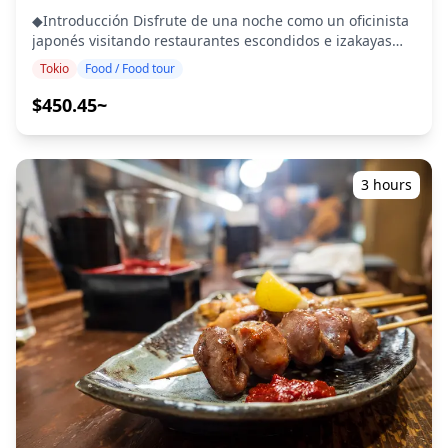
parrilla de carbón en un restaurante local popular. ・
◆Introducción Disfrute de una noche como un oficinista
Paseo nocturno por el área de Gotanda TOC Explore el
japonés visitando restaurantes escondidos e izakayas
paisaje retro de la era Showa y las áreas recientemente
casuales en el área de Akabane en Tokio. Afloje su
Tokio
Food / Food tour
renovadas. ・Experiencia en bares japoneses con platos
corbata y tome una copa. En Tokio, después del trabajo,
locales y degustación de sake Saboree platos locales
es común disfrutar de comidas, bebidas y socializar. ¿Por
$450.45~
únicos y disfrute degustando sake de elaboración local.
qué no unirse a los famosos oficinistas de Tokio y probar
Relájese con dulces o cerveza artesanal en un moderno
los amados platos japoneses como "okonomiyaki"
café o salón de Gotanda. ・Conclusión (estación de
(panqueque salado), "hot pot", "sashimi" y "taiyaki"
Gotanda) El recorrido finaliza con información sobre
(pastelería con forma de pez) con una cerveza fría?
3 hours
recuerdos y lugares cercanos adicionales para explorar.
Explore gemas locales ocultas y lugares históricos en
◆Información adicional ・Se requiere una reserva para
Akabane mientras experimenta la atmósfera única de
2 o más personas. ・La distancia a pie es moderada. ・
esta vibrante área. ・Experimente exquisita comida
No recomendado para veganos o personas con dietas
gourmet en las gemas ocultas de Akabane ・Dé un
sin gluten. ・Solo para adultos mayores de 20 años. ・
paseo por el área de Akabane ・Pruebe platos locales y
い。 ・Si tiene alguna restricción dietética, infórmenos
sake en bares populares e izakayas ・Aprenda sobre los
al hacer su reserva. ![]
antecedentes históricos y curiosidades de un guía local
(https://assets.hldycdn.com/experiences/2e8e17_5c0c70c16
◆Incluido ・5 paradas de comida con comida local y de
![]
temporada ・Una bebida incluida ・Guía turístico ◆No
(https://assets.hldycdn.com/experiences/d3ae06_61468184
incluido ・Recogida y regreso al hotel ・Propinas ・
![]
Gastos de transporte ・Bebidas o comida adicionales
(https://assets.hldycdn.com/experiences/d3ae06_0ed6be76c
◆Itinerario ・Punto de encuentro: McDonald's, salida
![]
este de la estación de Akabane El guía proporcionará