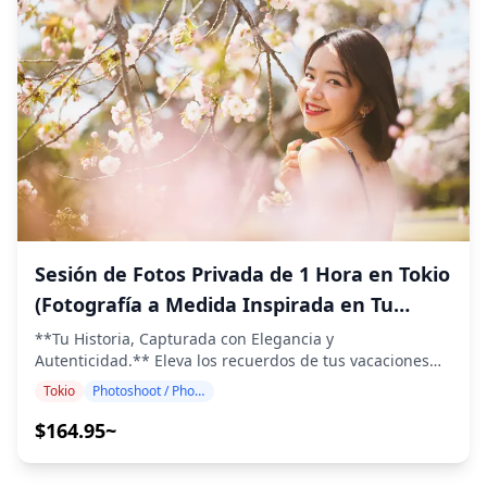
comida adicionales ・Gastos personales ◆Itinerario
manejo de video/audio, políticas de publicación en redes
Sesión fotográfica privada de 1 hora en
Descubra la escena de bares más singular de Tokio,
sociales, términos de cancelación, etc.) - El día del
Tokio - Área del Aeropuerto de Haneda
donde la cultura de la aviación se une a bebidas y
evento, brindamos **interpretación y confirmación en el
comidas excepcionales en lugares populares entre
lugar** según sea necesario para evitar malentendidos
Ofrecemos un programa de fotografía que guía a los
pilotos, tripulantes de vuelo y entusiastas de la aviación.
sobre las reglas - En caso de cualquier falta de
visitantes a algunos de los destinos populares y únicos
・HANEDA SKY BREWING - Innovation City (1 hora)
comunicación (llegadas tardías, confusión sobre el lugar,
de Tokio, incluida la moderna área del Aeropuerto de
Área del Aeropuerto de Haneda
Photoshoot / Photo tour
Comience en esta cervecería de pequeños lotes con
diferencias de entendimiento con los organizadores,
Haneda. Dirigido por fotógrafos altamente cualificados,
terrazas frente a la pista. Observe cómo los aviones
etc.), organizamos la situación y **brindamos apoyo
nuestro programa se adapta a su horario de viaje,
$120.54~
despegan mientras prueba los grifos de cerveza
para una resolución sin problemas** *Sin embargo, las
capturando composiciones naturales e identificando
artesanal que cambian semanalmente y se fermentan
decisiones finales y el cumplimiento de las reglas siguen
lugares fotográficos ideales alrededor de este centro de
en el lugar. ・Haneda-no-Izakaya Anamori Airport (1
las regulaciones del organizador.* --- **[Solicitud para
aviación y el distrito costero circundante. Experimente la
hora) Experimente la auténtica cultura izakaya en este
los Participantes]** Las sesiones de fotos se operan bajo
moderna infraestructura e innovación de Tokio a través
1 hour
favorito local conocido por el "pollo frito del aeropuerto"
las reglas establecidas por el organizador. Para una
de las elegantes terminales del aeropuerto, los lugares
y el sake de origen isleño. Popular entre las
experiencia segura y agradable, **asegúrese de seguir
de observación de aviones, las vistas del paseo marítimo
tripulaciones de las aerolíneas y los trabajadores de la
las instrucciones y reglas en el lugar.** Holiday Travel
de la bahía de Tokio y la combinación única de
aviación. ・Jin Lime Western-Style Izakaya (1 hora)
brinda un apoyo cuidadoso desde la reserva hasta el día
arquitectura de transporte y desarrollo urbano de la
Termine en este local nocturno que se especializa en
del evento para que todos puedan disfrutar de la
zona. Perfecto para entusiastas de la aviación y aquellos
highballs de whisky japonés y platos occidentales estilo
experiencia con confianza.
interesados en el Tokio contemporáneo. Las sesiones de
izakaya. Perfecto para tomar vuelos nocturnos o
fotografía están disponibles en cualquier lugar de Tokio
extender su experiencia en Tokio. ◆Información
y se pueden reservar con hasta 3 días de antelación.
Adicional ・Accesible en silla de ruedas (la mayoría de
Organizaremos un fotógrafo que hable inglés, chino o
los lugares) ・La edad mínima es de 20 años (edad legal
coreano. Los 100+ archivos de fotos originales se