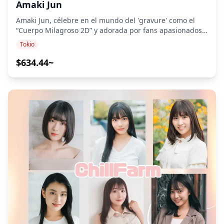
Amaki Jun
de 8 viajeros ![]
medida a incendios y ataques aéreos. Hoy en día, los
(https://assets.hldycdn.com/experiences/2e8e17_5c0c70c16
visitantes pueden encontrar tiendas centenarias de té
Amaki Jun, célebre en el mundo del 'gravure' como el
![]
verde y galletas de arroz, junto con la última tienda
“Cuerpo Milagroso 2D” y adorada por fans apasionados,
(https://assets.hldycdn.com/experiences/d3ae06_b2edbb30
tradicional de sandalias, Maruya, que ofrece sandalias
es una verdadera entusiasta del sauna que pasa hasta
Tokio
![]
geta y zori hechas a mano con correas personalizables,
tres horas sola en un sauna o salta entre múltiples
(https://assets.hldycdn.com/experiences/d3ae06_61468184
un guiño al enfoque de la era Edo en el calzado de
saunas siempre que su apretada agenda lo permite. Su
$634.44~
![]
calidad. ・Templo Hozenji (10 min) Las calles más
genuina pasión se demuestra con las tres certificaciones
(https://assets.hldycdn.com/experiences/d3ae06_0ed6be76c
pequeñas que salen de la carretera de Tokaido revelan
relacionadas con el sauna que posee, incluyendo
templos escondidos, antiguas casas cubiertas de
“Profesional de Sauna & Spa” y “Neppa-shi (Maestra de
vegetación y un raro pozo de agua histórico aún intacto
Olas de Calor) Grado B”. En esta experiencia, Amaki Jun
entre las residencias. ・Templo Shotokuji (5 min) Visite el
sirve como guía exclusiva en bikini y maestra de olas de
templo Shotokuji en la calle Shinbaba, hermoso en otoño
calor para tu grupo. Siente el poder y la calidez de su
con árboles de arce y una valla de pared de ladrillo
Aufguss (ola de calor) de cerca, y disfruta de la mejor
única. ・Santuario Ebara Jinja (10 min) Fundado en 709,
experiencia “totono” (armonía mente-cuerpo). Después
el santuario Ebara honra al dios dragón, con intrincadas
de sudar en el sauna, disfruta de refrigerios ligeros
tallas, un festival de junio y flores de cerezo en
junto con Amaki Jun. Ya sea que quieras charlar sobre la
primavera. ・Santuario Shinagawa (50 min) Fundado en
cultura del sauna o simplemente disfrutar de pasar
1187, el santuario Shinagawa presenta el "fujizuka"
tiempo con ella, la elección es tuya. Un intérprete
(mini-Monte Fuji) más alto de Japón, hecho de rocas de
dedicado te acompaña en todo momento, así que no hay
Fuji, puertas torii rojas y una fuente que mejora la
necesidad de preocuparse por la barrera del idioma.
fortuna. Cerca de allí, relájese en una cafetería de té en
Limitada a un máximo de 4 personas, esta experiencia
una casa privada restaurada que ofrece dulces daifuku
premium promete un tiempo inolvidable.