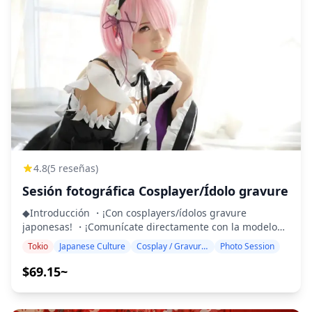
de la forma del cuerpo, rasgos faciales, fondos ni
asignaremos un guía que lo hable! (Si tu horario no
eliminación de objetos. **Qué no está incluido** ・
coincide, intentaremos organizar otra opción de idioma).
Tarifas de entrada o reservas de entradas para
◆Ubicación: ¡En cualquier lugar de Tokio! ¡Haznos saber
instalaciones de pago (Las tarifas de entrada del
tu ubicación preferida al hacer la reserva para que
fotógrafo, si corresponde, deben ser cubiertas por el
coincida con tus planes de viaje! ◆Información
cliente.) ・Costos de transporte al lugar de la sesión
importante: Si deseas tomar fotos en varios lugares,
para el cliente ・Si el cliente desea fotografiar en
deberás utilizar el transporte público. Serás responsable
múltiples ubicaciones, los costos de transporte del
de los costos de transporte, incluidos los honorarios del
fotógrafo al desplazarse entre ubicaciones dentro del
guía, así como las tarifas de entrada a cualquier lugar.
tiempo reservado serán asumidos por el cliente. ・
◆Entrega de fotos ・Las fotos se tomarán con el
Pueden aplicarse tarifas adicionales si el lugar de la
smartphone/cámara digital del viajero el día de la
sesión solicitado se encuentra en una zona remota (Se le
sesión. ・No se realizarán retoques ni ediciones
4.8
(5 reseñas)
informará con anticipación si esto aplica.) ・Cualquier
cosméticas. ¡Las fotos capturarán tus momentos
otro gasto personal **Notas importantes antes/después
Sesión fotográfica Cosplayer/Ídolo gravure
naturales explorando Japón! ![]
de la reserva** ・Después de confirmar su reserva, se le
(https://assets.hldycdn.com/experiences/d3ae06_3f0452d24
◆Introducción ・¡Con cosplayers/ídolos gravure
invitará a un chat grupal de LINE con su fotógrafo
![]
japonesas! ・¡Comunícate directamente con la modelo
asignado para garantizar una comunicación fluida
(https://assets.hldycdn.com/experiences/2e8e17_3131425b
para capturar las fotos que deseas! ・¡Sesiones
durante la sesión. Asegúrese de tener la aplicación LINE
Tokio
Japanese Culture
Cosplay / Gravure / Portrait
Photo Session
![]
exclusivas con modelos disponibles solo para ti! ・
instalada de antemano. (Por favor, infórmenos si tiene
(https://assets.hldycdn.com/experiences/2e8e17_dbf507741
¡Principiantes son bienvenidos! ¡No hay necesidad de
$69.15~
algún problema al usar LINE.) ・Si desea tomar fotos en
![]
preocuparse por el equipo o el conocimiento de
resorts, restaurantes, hoteles u otras instalaciones que
(https://assets.hldycdn.com/experiences/2e8e17_c8ad7206
fotografía! ・¡Un intérprete te acompañará, así que no
requieran permiso previo, asegúrese de obtener el
![]
hay necesidad de preocuparse por las barreras del