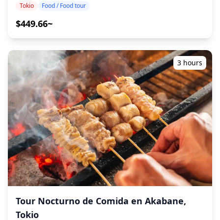
informales en el área de Gotanda en Tokio. Afloje su
Tokio
Food / Food tour
![]
(https://assets.hldycdn.com/experiences/d3ae06_e0468d40
corbata y tome una copa. En Tokio, después del trabajo,
(https://assets.hldycdn.com/experiences/d3ae06_22a97b8ef
![]
es común disfrutar de comidas, bebidas y socializar. ¿Por
$449.66~
![]
(https://assets.hldycdn.com/experiences/d3ae06_775c18cb4
qué no unirse a los famosos oficinistas de Tokio y probar
(https://assets.hldycdn.com/experiences/d3ae06_b4243566
![]
los amados platos japoneses como "okonomiyaki"
![]
(https://assets.hldycdn.com/experiences/d3ae06_80448a08
(panqueque salado), "hot pot", "sashimi" y "taiyaki"
(https://assets.hldycdn.com/experiences/b22800_cf9a1d968
![]
(pastelería con forma de pez) con una cerveza fría?
3 hours
![]
(https://assets.hldycdn.com/experiences/d3ae06_1faa90638
Explore gemas locales ocultas y lugares históricos en
(https://assets.hldycdn.com/experiences/d3ae06_8279058ae
![]
Gotanda mientras experimenta la atmósfera única de
(https://assets.hldycdn.com/experiences/d3ae06_26b226063
esta vibrante área. ・Experimente exquisita comida
![]
gourmet en las gemas ocultas de Gotanda ・Dé un
(https://assets.hldycdn.com/experiences/d3ae06_8279058ae
paseo por el área de Gotanda TOC ・Pruebe platos
![]
locales y sake en bares populares e izakayas ・Aprenda
(https://assets.hldycdn.com/experiences/b22800_7f39219a1
sobre los antecedentes históricos y curiosidades de un
![]
guía local ◆Incluido ・5 paradas de comida con comida
(https://assets.hldycdn.com/experiences/b22800_25f31c4562
local y de temporada ・Una bebida incluida ・Guía
![]
turístico ◆No incluido ・Recogida y regreso al hotel ・
(https://assets.hldycdn.com/experiences/d3ae06_2722678a65
Propinas ・Gastos de transporte ・Bebidas o comida
adicionales ◆Itinerario ・Punto de encuentro: Salida
oeste de la estación de Gotanda El guía proporcionará
una breve introducción a Gotanda y facilitará las
Tour Nocturno de Comida en Akabane,
presentaciones de los participantes. ・Visita a una
Tokio
tienda especializada en Yakitori Disfrute de yakitori a la