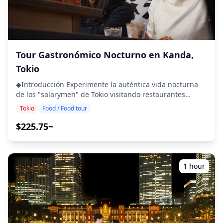
![]
・Interactúe con los lugareños y experimente la mezcla
(https://assets.hldycdn.com/experiences/d3ae06_61468184
de lo antiguo y lo nuevo en Tateishi ◆Incluido ・5
![]
paradas gastronómicas con comida local y de temporada
(https://assets.hldycdn.com/experiences/d3ae06_0ed6be76c
・Una bebida incluida ・Guía turístico ◆No incluido ・
![]
Recogida y regreso al hotel ・Propinas ・Gastos de
(https://assets.hldycdn.com/experiences/d3ae06_a56b7a6df
transporte ・Bebidas o comida adicionales ◆Itinerario ・
Tour Gastronómico Nocturno en Kanda,
![]
Punto de encuentro: Salida de la estación Keisei Tateishi
Tokio
(https://assets.hldycdn.com/experiences/d3ae06_3eeffaadd
El guía proporcionará una breve introducción a Ebisu y
![]
facilitará las presentaciones de los participantes. ・Visita
◆Introducción Experimente la auténtica vida nocturna
(https://assets.hldycdn.com/experiences/d3ae06_63c39ece
a restaurantes en nuevas instalaciones comerciales
de los "salarymen" de Tokio visitando restaurantes
![]
Disfrute de platos creativos y cerveza artesanal en los
escondidos e "izakayas" informales en la histórica área
Tokio
Food / Food tour
(https://assets.hldycdn.com/experiences/2e8e17_5c0bfea3f
nuevos y elegantes restaurantes ubicados en los centros
de Kanda. Afloje su corbata, disfrute de una bebida y
comerciales remodelados de Tateishi. ・Restaurantes
sumérjase en la vibrante cultura local. Kanda, conocida
$225.75~
renovados de larga trayectoria Saboree clásicos locales
por su encanto retro y su animado ambiente, es un
como brochetas de despojos a la parrilla y platos a fuego
centro para la relajación después del trabajo, que ofrece
lento en establecimientos renovados que continúan
una variedad de deliciosos platos como "yakitori"
honrando las tradiciones culinarias de Tateishi. ・Bares
(brochetas a la parrilla), "oden" (estofado japonés) y
1 hour
informales de pie Experimente la cultura modernizada
"taiyaki" (pasteles con forma de pez) acompañados de
de los bares de pie con bebidas de elaboración local y
sake o cerveza. ・Descubra las joyas gastronómicas
aperitivos ligeros en un ambiente relajado y
ocultas de Kanda ・Pasee por las calles históricas de
contemporáneo. ・Exploración de áreas remodeladas
Kanda y el vibrante distrito de "izakayas" ・Pruebe
Realice una caminata guiada por el distrito de
platos locales y sake en restaurantes populares ・
remodelación, explorando las torres de gran altura, las