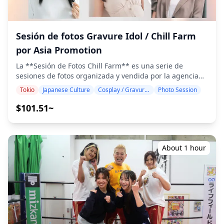
de temporada y tés tostados. ◆Información adicional ・
No accesible en silla de ruedas ・Los viajeros deben
tener un nivel de condición física moderado ・Este tour
Sesión de fotos Gravure Idol / Chill Farm
tendrá un máximo de 7 viajeros ![]
(https://assets.hldycdn.com/experiences/d3ae06_55c7fe49e
por Asia Promotion
![]
(https://assets.hldycdn.com/experiences/d3ae06_4d018ac12
La **Sesión de Fotos Chill Farm** es una serie de
![]
sesiones de fotos organizada y vendida por la agencia
(https://assets.hldycdn.com/experiences/d3ae06_029efc4103
de talentos **Asia Promotion**. Para los visitantes a
Tokio
Japanese Culture
Cosplay / Gravure / Portrait
Photo Session
![]
Japón que deseen disfrutar de forma segura de una
(https://assets.hldycdn.com/experiences/d3ae06_2ac2351a6
sesión de fotos con modelos japonesas, con una
$101.51~
![]
comprensión clara de las reglas y una experiencia fluida,
(https://assets.hldycdn.com/experiences/d3ae06_3b3333b85
**Holiday Travel ofrece soporte completo, desde la
asistencia en la reserva (verificación de disponibilidad)
hasta el acompañamiento de un intérprete el día del
About 1 hour
evento**. **[Importante: El contenido varía según la
fecha]** El **elenco de artistas, los temas de vestuario,
los formatos de sesión fotográfica
(individual/grupal/sesión, etc.), los horarios, los
requisitos de participación y los precios** de Chill Farm
cambian con cada fecha del evento. Esta página
proporciona una descripción general de la serie. Los