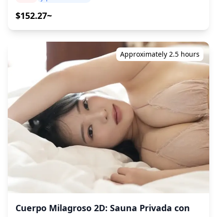
・Propinas ・Gastos de transporte ・Bebidas o comida
Shinagawa, siguiendo a su guía por callejones para
objetos. **Qué no está incluido** ・ Tarifas de admisión
adicionales ◆Itinerario ・Plaza SL (Plaza de la entrada
encontrar lugares emblemáticos, edificios y tiendas que
$152.27~
o reservas de entradas para instalaciones de pago (Las
oeste de la estación de Shimbashi) ¡Reunámonos aquí!
quizás no encuentre por su cuenta. Aprenda más sobre
tarifas de admisión del fotógrafo, si corresponde, serán
¡Únase a nosotros y pruebe varios platos japoneses
la historia de esta área y su importancia en la antigua
cubiertas por el cliente.) ・ Costos de transporte al lugar
auténticos y de temporada en nuestro recorrido! ・Pasar
carretera de Tokaido a través de Japón. ・Un recorrido
de la sesión para el cliente ・ Si el cliente desea
por el Santuario Karasumori ・Pasar por el Nuevo
ideal para los viajeros amantes de la historia y la cultura.
Approximately 2.5 hours
fotografiar en múltiples ubicaciones, los costos de
Edificio Shimbashi ・Pasar por el Museo AD de Tokio ・
・Evite el riesgo de perderse en una parte antigua de
transporte del fotógrafo entre ubicaciones dentro del
Pasar por la Sala de Exposiciones de Historia del
Tokio. ・Este es un recorrido para grupos pequeños, por
tiempo reservado serán asumidos por el cliente. ・
Ferrocarril de la Antigua Estación Shimbashi ・Pasar por
lo que no tendrá problemas para escuchar a su guía. ・
Pueden aplicarse tarifas adicionales si el lugar de la
los Jardines Hamarikyū ・Shimbashi (3 horas) Únase a
Se proporcionarán bebidas calientes para mantenerlo
sesión solicitado está en una zona remota (Se le
nosotros en este recorrido gastronómico de 3 horas y
renovado. ◆Incluido ・Guía de habla
informará con anticipación si esto aplica.) ・ Cualquier
visite 5 paradas gastronómicas que incluyen platos
inglesa/china/coreana ・Café y/o té ◆No incluido ・
otro gasto personal **Notas importantes antes/después
locales y de temporada, una excelente introducción a la
Almuerzo ・Recogida en el hotel ・Gastos de transporte
de la reserva** ・ Una vez confirmada su reserva, será
cultura de la bebida y la gastronomía en Tokio.
◆Itinerario ・Parque Shinagawa-Ura (15 min) En la
invitado a un chat grupal de LINE con su fotógrafo
◆Información adicional ・Solo adultos de 20 años o más
época de Edo, Shinagawa era un bullicioso pueblo de
asignado para garantizar una comunicación fluida
・Karaoke After Party disponible ・Accesible en silla de
pescadores. Aunque ya no se utiliza para la pesca
durante la sesión. Asegúrese de tener la aplicación LINE
ruedas ・Pueden ocurrir cambios en los recorridos y
comercial, la zona conserva rastros nostálgicos, con
instalada con anticipación. (Infórmenos si tiene algún
lugares que visitamos debido a los horarios de los
barcos tradicionales "yakatabune" junto a antiguos
problema con el uso de LINE.) ・ Si desea tomar fotos en
restaurantes, días festivos, condiciones climáticas y
barcos de pesca. La mezcla de modernos rascacielos y
resorts, restaurantes, hoteles u otras instalaciones que
otras circunstancias imprevistas. En este caso, se
casas flotantes antiguas conservadas refleja ・Calle Kyu-
requieran permiso previo, asegúrese de obtener el
realizarán las sustituciones correspondientes. ・Apto
tokaido (1 hora) La carretera Kyu-Tokaido fue la primera
permiso de fotografía necesario con anticipación por su
para pescetarianos y vegetarianos ・No recomendado
Cuerpo Milagroso 2D: Sauna Privada con
parada de Tokio para los viajeros que se dirigían a Kioto,
cuenta.
para veganos y sin gluten ・Este tour tendrá un máximo
llena de posadas y tiendas que han sobrevivido en gran