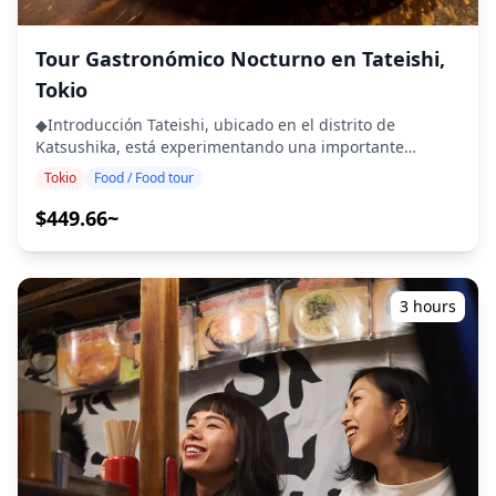
(https://assets.hldycdn.com/experiences/d3ae06_a56b7a6df
una breve introducción a Akabane y facilitará las
![]
presentaciones de los participantes. ・Visita a un
(https://assets.hldycdn.com/experiences/d3ae06_3eeffaadd
Tour Gastronómico Nocturno en Tateishi,
izakaya local y calle comercial Disfrute de yakitori en un
![]
restaurante local popular. ・Paseo nocturno por el área
Tokio
(https://assets.hldycdn.com/experiences/d3ae06_63c39ece
de Akabane Sumérjase en el encanto retro del casco
antiguo y experimente las vibraciones nostálgicas de
◆Introducción Tateishi, ubicado en el distrito de
Japón. ・Experiencia en bares japoneses con platos
Katsushika, está experimentando una importante
locales y degustación de sake Saboree platos locales
remodelación, transformándose en un barrio vibrante
Tokio
Food / Food tour
únicos y disfrute degustando sake de elaboración local.
con nuevos puntos de referencia y experiencias
También encontrará muchas tiendas de cadenas
gastronómicas. Si bien las modernas instalaciones
$449.66~
japonesas conocidas y populares en el camino, así que
comerciales y las torres de gran altura están
siéntase libre de entrar si tiene curiosidad o interés
remodelando el horizonte, la rica cultura gastronómica
durante su exploración. ・Conclusión: Estación de
de la zona y el encanto local permanecen intactos. Este
Akabane El recorrido finaliza con información sobre
tour ofrece la oportunidad de explorar la historia de
3 hours
recuerdos y lugares adicionales cercanos para explorar.
Tateishi, su viaje de remodelación y lo mejor de sus
◆Información adicional ・Se requiere una reserva para
delicias culinarias nuevas y tradicionales. ・Visite los
2 o más personas. ・La distancia a pie es moderada. ・
restaurantes de nueva apertura en el remodelado
No recomendado para veganos o personas con dietas
Tateishi ・Disfrute de los sabores tradicionales
sin gluten. ・Solo para adultos mayores de 20 años. ・Si
conservados por los restaurantes locales de larga
tiene alguna restricción dietética, infórmenos al hacer
trayectoria ・Aprenda sobre la historia y la remodelación
su reserva. ![]
en curso de la zona con su guía ・Explore el nuevo
(https://assets.hldycdn.com/experiences/2e8e17_5c0c70c16
horizonte con torres de gran altura y plazas modernas