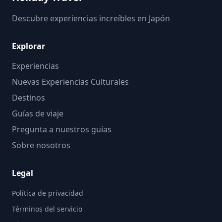
6fd63093093c.jpg) ![]
(https://assets.hldycdn.com/0c5e699d-8d3d-492d-bc8b-
Descubre experiencias increíbles en Japón
fe92bd68ec72.jpg)
Explorar
Experiencias
Nuevas Experiencias Culturales
Destinos
Guías de viaje
Pregunta a nuestros guías
Sobre nosotros
Legal
Política de privacidad
Términos del servicio