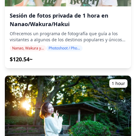
populares para fotografiar en Kaga Onsen-kyo:** -
Garganta de Tsurusenkeishi en Yamanaka Onsen con
icónicos puentes de madera - Puentes Korogi-bashi y
Sesión de fotos privada de 1 hora en
Ayatori-bashi sobre el valle prístino - Templo Nata-dera
Nanao/Wakura/Hakui
con sus espectaculares formaciones rocosas y colores
otoñales - Ko-soyu tradicional de Yamashiro Onsen y
Ofrecemos un programa de fotografía que guía a los
casas de baños públicos Kosoyu - Talleres y galerías de
visitantes a algunos de los destinos populares y únicos
porcelana de Kutani - Laguna de Shibayama en
de Nanao, Wakura y Hakui. Dirigido por fotógrafos
Nanao, Wakura y Hakui
Photoshoot / Photo tour
Katayama Onsen con vistas al monte Hakusan -
altamente cualificados, nuestro programa se adapta a su
Arquitectura tradicional de ryokan y paisajes de jardines
horario de viaje, capturando composiciones naturales e
$120.54~
japoneses - Aspectos destacados de la temporada: flores
identificando los lugares ideales para fotografiar. (¡Por
de cerezo, follaje otoñal y escenas de nieve invernal ◆
favor, comparta su ubicación preferida con nosotros!) Las
Información importante: ・Si llega tarde a la hora de
sesiones de fotografía están disponibles en cualquier
reunión programada, la duración de la sesión y la
lugar de Nanao / Wakura / Hakui y se pueden reservar
1 hour
cantidad de fotos entregadas pueden reducirse. ・Si se
con hasta 3 días de antelación. Nos encargaremos de
pronostica lluvia para el lugar de la sesión 3 días antes
que haya un fotógrafo que hable inglés/japonés. Los
de la fecha programada o si llueve inesperadamente el
más de 100 archivos de fotos originales se entregan en
día de la sesión, hay tres opciones disponibles: (1)
el plazo de una semana, y puede seleccionar sus 10
reprogramar la fecha y la hora, (2) cambiar la ubicación
fotos favoritas para que se vuelvan a entregar. Se
o (3) cancelar la sesión. ![]
realizan correcciones para evocar una atmósfera
(https://assets.hldycdn.com/c4f5ce36-ff8a-48e3-af80-
específica y, si se desea, se pueden realizar ajustes en el
208bfd355738.jpg) ![]
estado de ánimo y el color. ¡Permítanos capturar sus
(https://assets.hldycdn.com/064cc516-8fb0-4bed-b4af-