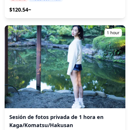
cualificados, nuestro programa se adapta a su horario
de viaje, capturando composiciones naturales e
$120.54~
identificando los lugares ideales para fotografiar. (¡Por
favor, comparta su ubicación preferida con nosotros!) Las
sesiones de fotografía están disponibles en cualquier
lugar de Ishikawa y se pueden reservar con hasta 3 días
1 hour
de antelación. Organizaremos un fotógrafo que hable
inglés/japonés. Los 100+ archivos de fotos originales se
entregan en el plazo de una semana, y puede
seleccionar sus 10 fotos favoritas para su reenvío. Se
realizan correcciones para evocar una atmósfera
específica y, si se desea, se pueden realizar ajustes en el
estado de ánimo y el color. ¡Permítanos capturar sus
momentos especiales en Ishikawa a través de nuestros
servicios de fotografía! ◆ Información importante: ・Si
llega tarde a la hora de la reunión programada, la
duración de la sesión y la cantidad de fotos entregadas
pueden reducirse. ・Si se pronostica lluvia para el lugar
de la sesión 3 días antes de la fecha programada o si
llueve inesperadamente el día de la sesión, hay tres
Sesión de fotos privada de 1 hora en
opciones disponibles: (1) reprogramar la fecha y la hora,
(2) cambiar la ubicación o (3) cancelar la sesión. ![]
Kaga/Komatsu/Hakusan