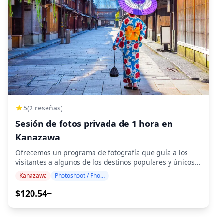
5
(2 reseñas)
Sesión de fotos privada de 1 hora en
Kanazawa
Ofrecemos un programa de fotografía que guía a los
visitantes a algunos de los destinos populares y únicos
de Kanazawa. Dirigido por fotógrafos altamente
Kanazawa
Photoshoot / Photo tour
cualificados, nuestro programa se adapta a su horario
de viaje, capturando composiciones naturales e
$120.54~
identificando los lugares ideales para fotografiar. (¡Por
favor, comparta su ubicación preferida con nosotros!) Las