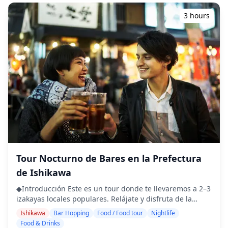
sesiones de fotografía están disponibles en cualquier
lugar de Kanazawa y se pueden reservar con hasta 3
3 hours
días de antelación. Nos encargaremos de que haya un
fotógrafo que hable inglés, chino o coreano. Los 100+
archivos de fotos originales se entregan en el plazo de
una semana, y puede seleccionar sus 10 fotos favoritas
para que se vuelvan a entregar. Se realizan correcciones
para evocar una atmósfera específica y, si se desea, se
pueden realizar ajustes en el estado de ánimo y el color.
¡Permítanos capturar sus momentos especiales en
Kanazawa a través de nuestros servicios de fotografía! ◆
Información importante: ・Si llega tarde a la hora de la
reunión programada, la duración de la sesión y la
cantidad de fotos entregadas pueden reducirse. ・Si se
pronostica lluvia para el lugar de la sesión 3 días antes
de la fecha programada o si llueve inesperadamente el
Tour Nocturno de Bares en la Prefectura
día de la sesión, hay tres opciones disponibles: (1)
de Ishikawa
reprogramar la fecha y la hora, (2) cambiar el lugar o (3)
cancelar la sesión. ![]
◆Introducción Este es un tour donde te llevaremos a 2–3
(https://assets.hldycdn.com/experiences/d3ae06_08a85a06
izakayas locales populares. Relájate y disfruta de la
![]
comida y bebidas regionales a un ritmo cómodo. Solo
Ishikawa
Bar Hopping
Food / Food tour
Nightlife
(https://assets.hldycdn.com/experiences/d3ae06_e8267a719
trae efectivo contigo y déjanos el resto a nosotros.
Food & Drinks
![]