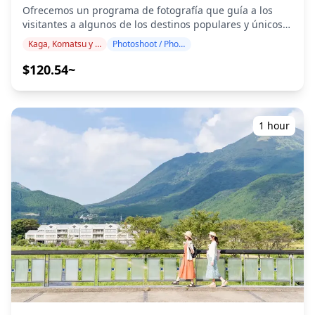
(https://assets.hldycdn.com/bc6a6cee-f9bb-454a-8f24-
Ofrecemos un programa de fotografía que guía a los
d5580bce0b94.png) ![]
visitantes a algunos de los destinos populares y únicos
(https://assets.hldycdn.com/59d73c08-7d80-4d2f-85e5-
de Kaga, Komatsu y Hakusan. Dirigido por fotógrafos
5929f1d838d5.png)
Kaga, Komatsu y Hakusan
Photoshoot / Photo tour
altamente cualificados, nuestro programa se adapta a su
horario de viaje, capturando composiciones naturales e
$120.54~
identificando los lugares ideales para fotografiar. (¡Por
favor, comparta su ubicación preferida con nosotros!) Las
sesiones de fotografía están disponibles en cualquier
lugar de Kaga / Komatsu / Hakusan y se pueden reservar
1 hour
con hasta 3 días de antelación. Nos encargaremos de
que haya un fotógrafo que hable inglés/japonés. Los
más de 100 archivos de fotos originales se entregan en
el plazo de una semana, y puede seleccionar sus 10
fotos favoritas para que se vuelvan a entregar. Se
realizan correcciones para evocar una atmósfera
específica y, si se desea, se pueden realizar ajustes en el
estado de ánimo y el color. ¡Permítanos capturar sus
momentos especiales en Kaga, Komatsu y Hakusan a
través de nuestros servicios de fotografía! ◆ Información
importante: ・Si llega tarde a la hora de reunión
programada, la duración de la sesión y la cantidad de
fotos entregadas pueden reducirse. ・Si se pronostica