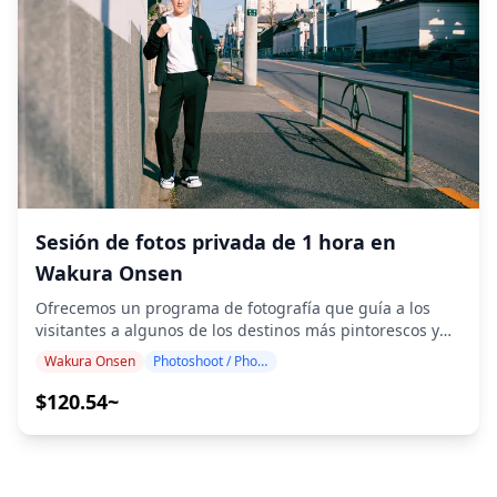
auténtico carácter rural japonés - Flores silvestres de
y puede seleccionar sus 10 fotos favoritas para que se
temporada y formaciones geológicas únicas Los 100+
vuelvan a entregar. Se realizan correcciones para evocar
archivos de fotos originales se entregan en una semana,
una atmósfera específica y, si se desea, se pueden
y puede seleccionar sus 10 fotos favoritas para volver a
realizar ajustes en el estado de ánimo y el color.
entregarlas. Se realizan correcciones para evocar una
¡Permítanos capturar sus momentos especiales en
atmósfera específica y, si se desea, se pueden realizar
Wajima y Suzu a través de nuestros servicios de
ajustes en el estado de ánimo y el color. ¡Permítanos
fotografía! ◆ Información importante: ・Si llega tarde a
capturar sus momentos especiales en Wajima Onsen-kyo
la hora de encuentro programada, la duración de la
a través de nuestros servicios de fotografía! ◆
sesión y la cantidad de fotos entregadas pueden
Información importante: ・Si llega tarde a la hora de
reducirse. ・Si se pronostica lluvia para el lugar de la
encuentro programada, la duración de la sesión y la
sesión 3 días antes de la fecha programada o si llueve
Sesión de fotos privada de 1 hora en
cantidad de fotos entregadas pueden reducirse. ・Si se
inesperadamente el día de la sesión, hay tres opciones
Wakura Onsen
pronostica lluvia para el lugar de la sesión 3 días antes
disponibles: (1) reprogramar la fecha y la hora, (2)
de la fecha programada o si llueve inesperadamente el
cambiar la ubicación o (3) cancelar la sesión. ![]
Ofrecemos un programa de fotografía que guía a los
día de la sesión, hay tres opciones disponibles: (1)
(https://assets.hldycdn.com/7f6c33e8-48ed-468c-9d02-
visitantes a algunos de los destinos más pintorescos y
reprogramar la fecha y la hora, (2) cambiar la ubicación
196c27270ee8.png) ![]
serenos de Wakura Onsen, alrededor de la bahía de
Wakura Onsen
Photoshoot / Photo tour
o (3) cancelar la sesión. ![]
(https://assets.hldycdn.com/68f0fed6-1c55-474c-9870-
Nanao. Dirigido por fotógrafos altamente cualificados,
(https://assets.hldycdn.com/407a4aa0-38d6-41f6-9b12-
587b242a5cb1.png)
nuestro programa se adapta a su horario de viaje,
$120.54~
68878cf37a69.png) ![]
capturando composiciones naturales e identificando los
(https://assets.hldycdn.com/fb240336-18b9-499d-ac18-
lugares fotográficos ideales en este elegante balneario
b784565245df.jpg)
costero. Las sesiones de fotografía están disponibles en
cualquier lugar de Wakura Onsen y se pueden reservar