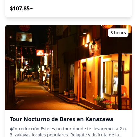
¡Compartamos juntos una experiencia local inolvidable!
(https://assets.hldycdn.com/experiences/d3ae06_d1650bbd
・Elige tu área preferida: La ubicación deseada dentro
$107.85~
![]
de la prefectura de Ishikawa (el tour no cubre todas las
(https://assets.hldycdn.com/experiences/d3ae06_bc7ace30e
áreas dentro de la prefectura de Ishikawa) ・Disfruta de
![]
la tranquilidad con un guía amigable, incluso en lugares
(https://assets.hldycdn.com/experiences/d3ae06_9cbeb787
donde es posible que no se hable inglés ・El tour en
3 hours
![]
grupos pequeños garantiza una experiencia más
(https://assets.hldycdn.com/experiences/d3ae06_c2cbecd8c
personal y auténtica ◆Incluido ・Alrededor de 6 bebidas
![]
en total ・Cena: platos de izakaya y especialidades
(https://assets.hldycdn.com/experiences/d3ae06_c57c2d4d1
locales ・Visita a 2–3 lugares, como puestos de comida,
![]
izakayas o bares, junto con un guía local ◆No Incluido ・
(https://assets.hldycdn.com/experiences/d3ae06_1467d7322
Recogida y regreso al hotel ・Propinas ・Gastos de
**Qué está incluido** ・Sesión de fotos de 1 hora ・
transporte ・Bebidas o comidas adicionales no incluidas
Datos de fotos (más de 100 archivos originales) ・
en la tarifa del tour ・Gastos personales o compras
Corrección de color de hasta 10 fotos a solicitud Tenga
◆Información Adicional ・El número máximo de
en cuenta: La edición no incluye retoques ni alteraciones
participantes para este tour es de 8. ・Los niños deben
de la forma del cuerpo, rasgos faciales, fondos ni
estar acompañados por un adulto. ・El alcohol se sirve
eliminación de objetos. **Qué no está incluido** ・
solo a participantes mayores de 20 años (la edad legal
Tarifas de entrada o reservas de entradas para
para beber en Japón). ・Ten en cuenta que las comidas
instalaciones de pago (Las tarifas de entrada del
se preparan en una cocina separada de Holiday Travel,
Tour Nocturno de Bares en Kanazawa
fotógrafo, si corresponde, deben ser cubiertas por el
por lo que no podemos garantizar comidas libres de
cliente.) ・Costos de transporte al lugar de la sesión
◆Introducción Este es un tour donde te llevaremos a 2 o
alérgenos ni adaptarnos a restricciones dietéticas.
para el cliente ・Si el cliente desea fotografiar en
3 izakayas locales populares. Relájate y disfruta de la
◆Prefectura de Ishikawa – Comida y Vida Nocturna El