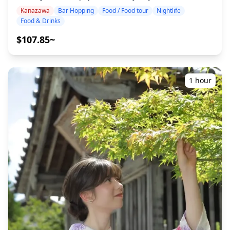
múltiples ubicaciones, los costos de transporte del
comida y bebidas regionales a un ritmo cómodo. Solo
distrito de Katamachi en Kanazawa es la zona de vida
Kanazawa
Bar Hopping
Food / Food tour
Nightlife
fotógrafo al desplazarse entre ubicaciones dentro del
trae efectivo contigo y déjanos el resto a nosotros.
nocturna más grande de la región de Hokuriku, con
Food & Drinks
tiempo reservado serán asumidos por el cliente. ・
¡Compartamos juntos una experiencia local inolvidable!
cientos de izakayas y bares. Disfruta del sake local con
Pueden aplicarse tarifas adicionales si el lugar de la
・Elige tu área preferida: Estación de Kanazawa o el
$107.85~
especialidades como jibuni (estofado de pato) y oden al
sesión solicitado se encuentra en una zona remota (Se le
distrito de Katamachi (el tour no cubre todas las áreas)
estilo de Kanazawa. Alrededor del mercado de Omicho,
informará con anticipación si esto aplica.) ・Cualquier
・Disfruta de la tranquilidad con un guía amigable,
los izakayas también son populares entre los visitantes.
otro gasto personal **Notas importantes antes/después
incluso en lugares donde es posible que no se hable
En la península de Noto, pueblos como Wajima y Nanao
de la reserva** ・Después de confirmar su reserva, se le
inglés ・El tour en grupos pequeños garantiza una
cuentan con izakayas portuarios que ofrecen mariscos
1 hour
invitará a un chat grupal de LINE con su fotógrafo
experiencia más personal y auténtica ◆Incluido ・
frescos y sake local. En la región de aguas termales de
asignado para garantizar una comunicación fluida
Alrededor de 6 bebidas en total ・Cena: platos de
Kaga, las tabernas y los bares de aperitivos atienden a
durante la sesión. Asegúrese de tener la aplicación LINE
izakaya y especialidades locales ・Visita a 2 o 3 lugares,
los visitantes, lo que lo hace ideal para una bebida
instalada de antemano. (Por favor, infórmenos si tiene
como puestos de comida, izakayas o bares, junto con un
relajada después del baño. Es posible que algunos
algún problema al usar LINE.) ・Si desea tomar fotos en
guía local ◆No Incluido ・Recogida y regreso al hotel ・
lugares no hablen inglés, pero con un guía local puedes
resorts, restaurantes, hoteles u otras instalaciones que
Propinas ・Gastos de transporte ・Bebidas o comidas
relajarte y disfrutar. En ciertas áreas, los bares pueden
requieran permiso previo, asegúrese de obtener el
adicionales no incluidas en la tarifa del tour ・Gastos
ser limitados, por lo que verificaremos si es posible ir de
permiso de fotografía necesario con anticipación por su
personales o compras ◆Información Adicional ・El
bar en bar. No dudes en reservar.
cuenta.
número máximo de participantes para este tour es de 8.
・Los niños deben estar acompañados por un adulto. ・
El alcohol se sirve solo a participantes mayores de 20
años (la edad legal para beber en Japón). ・Ten en
cuenta que las comidas se preparan en una cocina
separada de Holiday Travel, por lo que no podemos