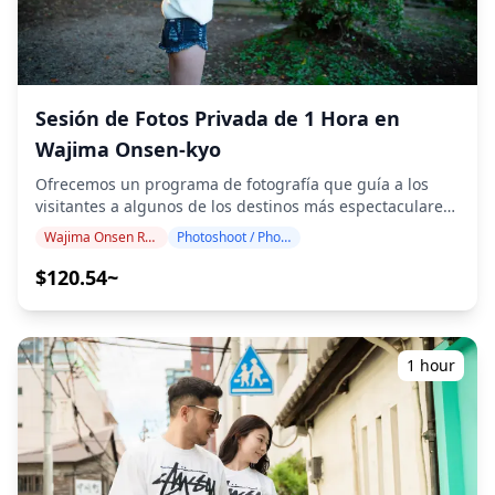
momentos especiales en Nanao, Wakura y Hakui a través
38e6cea5d8b4.png)
de nuestros servicios de fotografía! ◆ Información
importante: ・Si llega tarde a la hora de la reunión
programada, la duración de la sesión y la cantidad de
fotos entregadas pueden reducirse. ・Si se pronostica
lluvia para el lugar de la sesión 3 días antes de la fecha
Sesión de Fotos Privada de 1 Hora en
programada o si llueve inesperadamente el día de la
Wajima Onsen-kyo
sesión, hay tres opciones disponibles: (1) reprogramar la
fecha y la hora, (2) cambiar el lugar o (3) cancelar la
Ofrecemos un programa de fotografía que guía a los
sesión. ![](https://assets.hldycdn.com/e372c283-748c-
visitantes a algunos de los destinos más espectaculares
4823-b319-017a40d69f83.png) ![]
y culturalmente significativos de Wajima Onsen-kyo.
Wajima Onsen Resort
Photoshoot / Photo tour
(https://assets.hldycdn.com/497912f0-85cd-4f35-b2a0-
Dirigido por fotógrafos altamente cualificados, nuestro
2ae25c0b1f16.png)
programa se adapta a su horario de viaje, capturando
$120.54~
composiciones naturales e identificando los lugares
fotográficos ideales en toda esta renombrada región
costera de aguas termales. Las sesiones de fotografía
están disponibles en cualquier lugar de Wajima Onsen-
1 hour
kyo y se pueden reservar con hasta 3 días de antelación.
Organizaremos un fotógrafo que hable inglés/japonés.
**Lugares destacados para fotografiar en Wajima
Onsen-kyo:** **Shiroyone Senmaida (Mil Terrazas de
Arroz)** - Terrazas de arroz Patrimonio de la Humanidad
por la UNESCO que caen en cascada hacia el Mar de