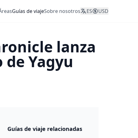
Áreas
Guías de viaje
Sobre nosotros
ES
USD
ronicle lanza
co de Yagyu
JAPÓN 2026
Guías de viaje relacionadas
🎆 Matsuri y