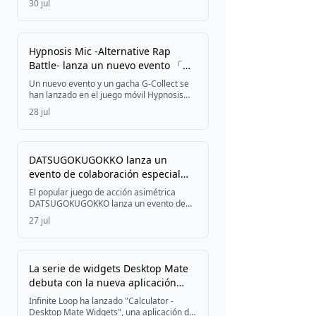
30 jul
una campaña por tiempo limitado con
materiales de entrenamiento y
recompensas de Sakuradita, dos
exploraciones de selección con nuevos
Hypnosis Mic -Alternative Rap
pilotos y una campaña de sorteo de
Battle- lanza un nuevo evento 「サ
tableros shikishi firmados.
サラ・ヌルデの震えるハナシ 前編～
Un nuevo evento y un gacha G-Collect se
身の毛もよだつ体験談～」
han lanzado en el juego móvil Hypnosis
Mic -Alternative Rap Battle-, disponible
28 jul
desde el 28 de julio hasta mediados de
agosto de 2026, con la posibilidad de
obtener a los SSR 飴村乱数, SSR 夢野幻太郎
y SSR 有栖川帝統.
DATSUGOKUGOKKO lanza un
evento de colaboración especial
con Rascal
El popular juego de acción asimétrica
DATSUGOKUGOKKO lanza un evento de
colaboración especial con Rascal,
27 jul
ofreciendo aspectos de edición limitada a
través del Gacha de colaboración de
Rascal disponible hasta el 31 de agosto de
2026.
La serie de widgets Desktop Mate
debuta con la nueva aplicación
"Calculator - Desktop Mate
Infinite Loop ha lanzado "Calculator -
Widgets" y contenido descargable
Desktop Mate Widgets", una aplicación de