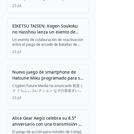
calculadora digital y hermana de la
de Hatsune Miku
23 jul
plataforma de mascotas de escritorio
Desktop Mate, el 22 de julio de 2026, junto
con un contenido descargable de Hatsune
Miku disponible el mismo día, y con más
EIKETSU TAISEN: Kogen Soukoku
paquetes de personajes Vocaloid
no Hasshou lanza un evento de
planificados para agosto.
colaboración de reactivación con el
Un evento de colaboración de reactivación
artista de manga Masatoshi
entre el juego de arcade de batallas de
cartas EIKETSU TAISEN: Kogen Soukoku no
Kawahara
23 jul
Hasshou y las obras del artista de manga
Masatoshi Kawahara comenzó el 22 de
julio de 2026, trayendo cartas de
guerreros de colaboración al campo de
Nuevo juego de smartphone de
batalla a través de una campaña de sellos
Hatsune Miku programado para su
que se extenderá hasta el 19 de agosto.
lanzamiento en otoño de 2026
Crypton Future Media ha anunciado 初音ミ
ク ぐらふぃコレクション なぞの音楽すい星
Re:Merge, un nuevo juego para
23 jul
smartphone que cuenta con Hatsune Miku
y los demás personajes de Piapro, con
pegatinas conmemorativas que se
regalarán en las sedes de Hatsune Miku
Alice Gear Aegis celebra su 8.5°
"Magical Mirai 2026" este verano.
aniversario con una transmisión en
vivo y actualizaciones dentro del
El juego de acción para móviles de Colopl,