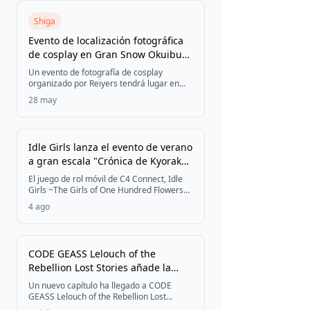
Festivales
Shiga
Evento de localización fotográfica
de cosplay en Gran Snow Okuibuki
Obtener Entradas
el 30 de mayo — Con personajes
Un evento de fotografía de cosplay
de Demon Slayer, Genshin Impact,
organizado por Reiyers tendrá lugar en
Gran Snow Okuibuki, en la prefectura de
Pokémon, Touken Ranbu y The
28 may
Shiga, el 30 de mayo de 2026, ofreciendo
Legend of Zelda
a los participantes la oportunidad de
realizar sesiones en impresionantes
escenarios naturales, incluyendo
Idle Girls lanza el evento de verano
montañas, ríos, zonas rocosas y bosques.
a gran escala "Crónica de Kyoraku"
en la ciudad de otro mundo de
El juego de rol móvil de C4 Connect, Idle
Kyoraku, presentando a la nueva
Girls ~The Girls of One Hundred Flowers~,
ha lanzado el evento de verano a gran
subgeneral UR 月見月夜光 y al
4 ago
escala "Crónica de Kyoraku", ambientado
subgeneral EX Fantasma Abe no
en la ciudad de otro mundo de Kyoraku y
Seimei
disponible del 4 al 17 de agosto de 2026,
introduciendo al nuevo subgeneral EX
CODE GEASS Lelouch of the
Fantasma Abe no Seimei y a la nueva
Rebellion Lost Stories añade la
subgeneral UR 月見月夜光.
Parte 5 Capítulo 11 de la historia
Un nuevo capítulo ha llegado a CODE
principal con nuevos pilotos y un
GEASS Lelouch of the Rebellion Lost
Stories para smartphones y PC, incluyendo
sorteo de shikishi autografiados