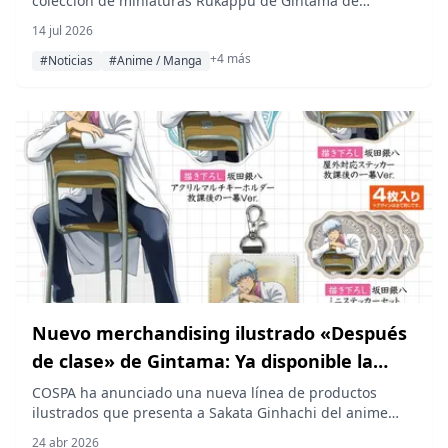
colección de miniaturas Rukappu de Gintama de
disponible para reserva en Amiami
MegaHouse, que incluye figuras en miniatura de Gintoki
14 jul 2026
Sakata, Shinpachi Shimura, Kagura y Toshiro Hijikata,
+4 más
con un precio de 3520 yenes (impuestos incluidos) y una
#Noticias
#Anime / Manga
fecha de lanzamiento prevista para finales de noviembre
de 2026.
Nuevo merchandising ilustrado «Después
de clase» de Gintama: Ya disponible la
alocada clase del Sr. Ginpachi
COSPA ha anunciado una nueva línea de productos
ilustrados que presenta a Sakata Ginhachi del anime
Gintama: Mr. Ginpachi's Zany Class, con artículos que
24 abr 2026