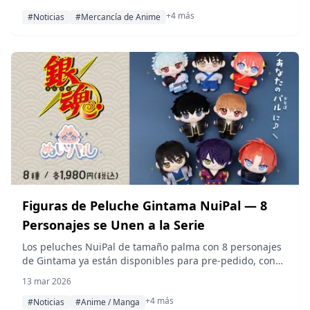
incluyen un soporte de acrílico, toallas, una taza y más;
+4 más
todos con fecha de lanzamiento para finales de julio de
#Noticias
#Mercancía de Anime
2026.
Figuras de Peluche Gintama NuiPal — 8
Personajes se Unen a la Serie
Los peluches NuiPal de tamaño palma con 8 personajes
de Gintama ya están disponibles para pre-pedido, con
un lanzamiento programado para alrededor de agosto
13 mar 2026
de 2026.
+4 más
#Noticias
#Anime / Manga