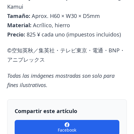
Kamui
Tamaño:
Aprox. H60 × W30 × D5mm
Material:
Acrílico, hierro
Precio:
825 ¥ cada uno (impuestos incluidos)
©空知英秋／集英社・テレビ東京・電通・BNP・
アニプレックス
Todas las imágenes mostradas son solo para
fines ilustrativos.
Compartir este artículo
Facebook