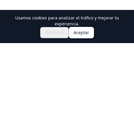
Usamos cookies para analizar el tráfico y mejorar tu
Descubre Festivales y Eventos
experiencia.
🎆
Consigue Entradas para el Matsuri
Rechazar
Aceptar
Japonés
Holiday Travel
Descubre experiencias increíbles en Japón
Explorar
Experiencias
Nuevas Experiencias Culturales
Destinos
Guías de viaje