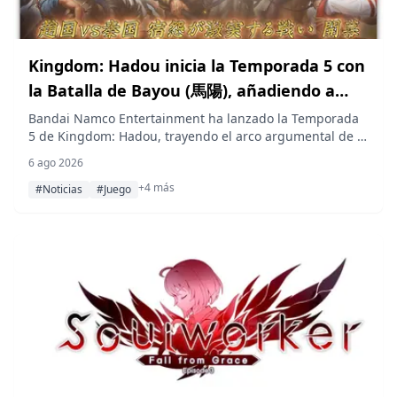
Kingdom: Hadou inicia la Temporada 5 con
la Batalla de Bayou (馬陽), añadiendo a
Moubu y nuevos generales de Zhao
Bandai Namco Entertainment ha lanzado la Temporada
5 de Kingdom: Hadou, trayendo el arco argumental de la
"Batalla de Bayou" (馬陽), siete nuevos generales
6 ago 2026
reclutables liderados por Moubu y un evento de tiempo
+4 más
limitado: el Festival de los Siete Días.
#Noticias
#Juego