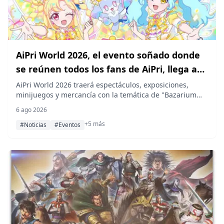
AiPri World 2026, el evento soñado donde
se reúnen todos los fans de AiPri, llega a
Makuhari Messe el 11 y 12 de octubre
AiPri World 2026 traerá espectáculos, exposiciones,
minijuegos y mercancía con la temática de "Bazarium
Parade" al Salón de Exposiciones Internacionales 11 de
6 ago 2026
Makuhari Messe en Chiba, los días 11 y 12 de octubre de
+5 más
2026, con venta de entradas anticipadas a partir del 14
#Noticias
#Eventos
de agosto.