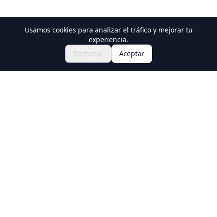
Usamos cookies para analizar el tráfico y mejorar tu
Descubre Festivales y Eventos
experiencia.
🎆
Consigue Entradas para el Matsuri
Rechazar
Aceptar
Japonés
Holiday Travel
Descubre experiencias increíbles en Japón
Explorar
Experiencias
Nuevas Experiencias Culturales
Destinos
Guías de viaje