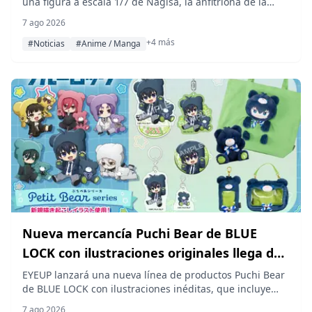
una figura a escala 1/7 de Nagisa, la anfitriona de la
Fiesta del Té en la Escuela General Trinity del popular
7 ago 2026
juego Blue Archive, con reservas que se abrirán el 7 de
+4 más
agosto de 2026 (viernes) antes de su lanzamiento en
#Noticias
#Anime / Manga
septiembre de 2027.
Nueva mercancía Puchi Bear de BLUE
LOCK con ilustraciones originales llega de
la mano de EYEUP en diciembre de 2026
EYEUP lanzará una nueva línea de productos Puchi Bear
de BLUE LOCK con ilustraciones inéditas, que incluye
mascotas, un estuche de peluche, un bolso Nuinui, un
7 ago 2026