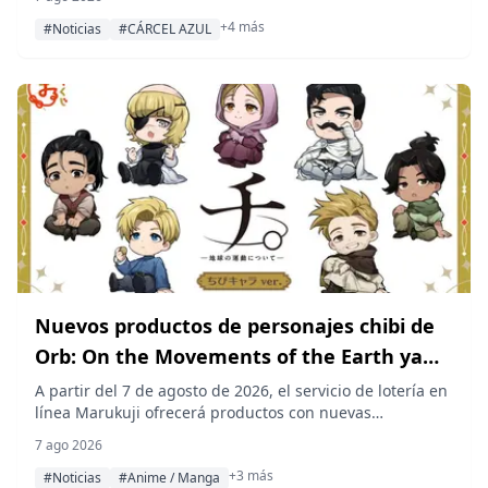
tarjetero, llaveros acrílicos, soportes acrílicos, dijes
+4 más
marcadores acrílicos e insignias coleccionables,
#Noticias
#CÁRCEL AZUL
disponibles en tiendas de todo el país a partir de
diciembre de 2026.
Nuevos productos de personajes chibi de
Orb: On the Movements of the Earth ya
disponibles en Marukuji
A partir del 7 de agosto de 2026, el servicio de lotería en
línea Marukuji ofrecerá productos con nuevas
ilustraciones de personajes chibi del anime Orb: On the
7 ago 2026
Movements of the Earth, que incluyen a Rafal, Nowak,
+3 más
Oczy, Badeni, Jolenta, Schmidt y Draka, a un precio de
#Noticias
#Anime / Manga