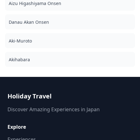
dan ekspresi artistik berkembang. File foto asli 100+
Aizu Higashiyama Onsen
dikirim dalam waktu seminggu, dan Anda dapat memilih
10 foto favorit Anda untuk dikirim ulang. Koreksi
dilakukan untuk membangkitkan suasana tertentu, dan
Danau Akan Onsen
jika diinginkan, penyesuaian dapat dilakukan pada
suasana hati dan warna. Biarkan kami mengabadikan
momen spesial Anda di jalan paling modis di Tokyo! ◆
Aki-Muroto
Informasi penting: ・Jika Anda terlambat tiba untuk
waktu pertemuan yang dijadwalkan, durasi pemotretan
dan jumlah foto yang dikirimkan dapat dikurangi. ・Jika
Akihabara
hujan diperkirakan untuk tempat pemotretan 3 hari
sebelum tanggal yang dijadwalkan atau jika tiba-tiba
hujan pada hari pemotretan, tiga opsi tersedia: (1)
menjadwal ulang tanggal dan waktu, (2) mengubah
lokasi, atau (3) membatalkan pemotretan. ![]
Holiday Travel
(https://assets.hldycdn.com/54b39b20-6b71-4b4a-aaa9-
be63e5b0624e.jpg) ![]
(https://assets.hldycdn.com/17beaa45-5ca1-436b-a784-
Discover Amazing Experiences in Japan
8409627d44c6.jpg) ![]
(https://assets.hldycdn.com/de4ffce5-8f4e-4cc7-b3cf-
Explore
104706afc446.jpg)
Experiences