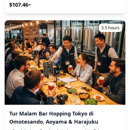
bersama! ・Pilih area pilihan Anda: Cat Street dan
$107.46~
Konfirmasikan detail aplikasi Anda dengan staf di kasir
lingkungan sekitarnya (tur tidak mencakup semua area
・Loker dan ruang bedak juga tersedia. (dikenakan biaya
yang berdekatan) ・Nikmati ketenangan pikiran dengan
terpisah). ![]
pemandu yang ramah, bahkan di tempat-tempat di
(https://assets.hldycdn.com/experiences/d3ae06_b82e872c7
mana bahasa Inggris mungkin tidak digunakan ・Tur
![]
3.5 hours
kelompok kecil memastikan pengalaman yang lebih
(https://assets.hldycdn.com/experiences/d3ae06_ff835f0c53
pribadi dan otentik ◆Termasuk ・Sekitar 6 minuman
![]
total ・Makan malam: hidangan izakaya dan makanan
(https://assets.hldycdn.com/experiences/d3ae06_bc3c631df
khas lokal ・Kunjungi 2–3 tempat — seperti warung
![]
makan, izakaya, atau bar — bersama dengan pemandu
(https://assets.hldycdn.com/experiences/d3ae06_f1493db31
lokal ◆Tidak Termasuk ・Penjemputan dan pengantaran
![]
hotel ・Tip ・Biaya transportasi ・Minuman atau
(https://assets.hldycdn.com/experiences/d3ae06_d690a2fe
makanan tambahan yang tidak termasuk dalam biaya
![]
tur ・Pengeluaran pribadi atau belanja ◆Info Tambahan
(https://assets.hldycdn.com/experiences/d3ae06_638a13773
・Jumlah maksimum peserta untuk tur ini adalah 8
![]
orang. ・Anak-anak harus didampingi oleh orang
(https://assets.hldycdn.com/experiences/d3ae06_40b4578f4
dewasa. ・Alkohol hanya disajikan kepada peserta
![]
berusia 20 tahun ke atas (usia minum legal di Jepang).
(https://assets.hldycdn.com/experiences/d3ae06_26a34090c
・Harap dicatat bahwa makanan disiapkan di dapur
![]
Tur Malam Bar Hopping Tokyo di
yang terpisah dari Holiday Travel, jadi kami tidak dapat
(https://assets.hldycdn.com/experiences/d3ae06_f7bb84c4a
menjamin makanan bebas alergi atau mengakomodasi
![]
Omotesando, Aoyama & Harajuku
batasan diet. ◆Cat Street – Makanan & Kehidupan
(https://assets.hldycdn.com/experiences/d3ae06_cd5aaf54e