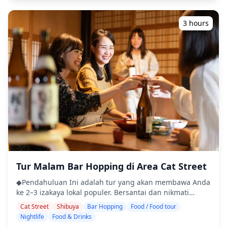
dari desain tradisional hingga desain tren mutakhir, dan
Anda dapat memilih desain yang sesuai dengan Anda
dan ingin Anda coba. Selain itu, karena semua barang
3 hours
yang diperlukan sudah tersedia, Anda dapat
menikmatinya sepenuhnya meskipun Anda datang
dengan tangan kosong. Buat kenangan indah tentang
budaya dan suasana Harajuku dengan menggunakan
layanan penyewaan seragam sekolah kami! Pastikan
untuk mengenakan seragam sekolah! Abadikan foto
kehidupan Anda dan kenangan tak terlupakan! Kami
harap Anda akan merasakan budaya Jepang dan
memiliki perjalanan yang tak terlupakan ke Jepang
dengan layanan kami! ■Paket: Jenis seragam yang dapat
disewa tergantung pada paketnya. [Paket A] Bawahan +
pita atau dasi [Paket B] Bawahan + pita atau dasi +
kemeja + rajutan [Paket C] Bawahan + pita atau dasi +
kemeja + rajutan + blazer + sepatu loafers ■Masa Sewa:
Tur Malam Bar Hopping di Area Cat Street
Silakan pilih berdasarkan ・1 hari (kembali hari yang
◆Pendahuluan Ini adalah tur yang akan membawa Anda
sama) ・1 malam/2 hari (dikembalikan keesokan harinya)
ke 2–3 izakaya lokal populer. Bersantai dan nikmati
■Detail Toko KANKO SHOP Harajuku Select Square 〒150-
makanan dan minuman daerah dengan santai. Cukup
0001 Balai Kota Tokyo lantai 6 ８−４ Gedung Ais lantai 1
Cat Street
Shibuya
Bar Hopping
Food / Food tour
bawa uang tunai, dan serahkan sisanya kepada kami.
■Alur pada hari itu ・Silakan pilih seragam dan coba
Nightlife
Food & Drinks
Mari berbagi pengalaman lokal yang tak terlupakan
setelah Anda datang ke toko. ・Isi formulir aplikasi ・