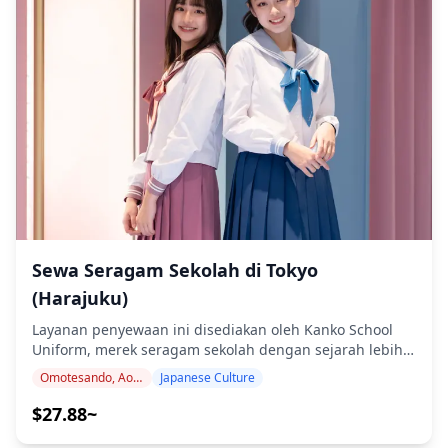
Sewa Seragam Sekolah di Tokyo
(Harajuku)
Layanan penyewaan ini disediakan oleh Kanko School
Uniform, merek seragam sekolah dengan sejarah lebih
dari 160 tahun di Jepang. Kualitas seragam sekolah yang
Omotesando, Aoyama, Harajuku
Japanese Culture
benar-benar dikenakan siswa Jepang sangat tinggi, dan
Anda dapat menikmati perasaan menjadi siswa sekolah
$27.88~
menengah atas Jepang. Tersedia berbagai pilihan, mulai