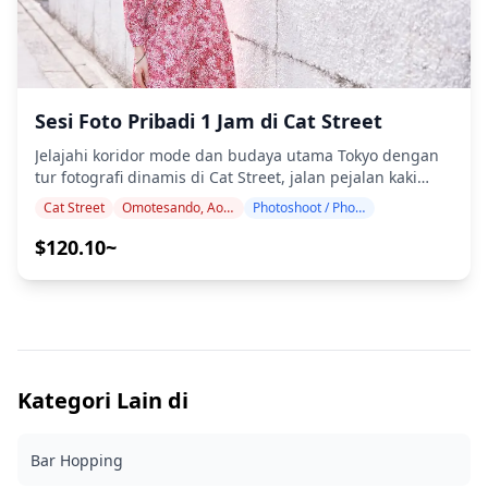
(≈1 km) melewati butik-butik utama dan mahakarya
(https://images.unsplash.com/photo-1554797589-
beton Ando ・Maksimal 6 tamu untuk suasana eksklusif,
7241bb691973?w=1200&h=800&fit=crop&q=80) ![]
bisa ngobrol dengan bartender ◆ Termasuk | Item |
(https://images.unsplash.com/photo-1493976040374-
Detail | | -- | -- | | Minuman | 1 minuman selamat
85c8e12f0c0e?w=1200&h=800&fit=crop&q=80)
datang di setiap tempat (total 4); sake swalayan tanpa
batas selama 30 menit | | Makanan | Tapas atau
Sesi Foto Pribadi 1 Jam di Cat Street
camilan bar bersama di dua perhentian | | Pemandu |
Jelajahi koridor mode dan budaya utama Tokyo dengan
Pemandu berlisensi berbahasa Inggris/Jepang dengan
tur fotografi dinamis di Cat Street, jalan pejalan kaki
keahlian arsitektur & minuman | | Tambahan | Foto
ikonis yang menghubungkan pusat budaya anak muda
digital dikirim dalam 24 jam | | Rute | Navigasi dengan
Cat Street
Omotesando, Aoyama, Harajuku
Photoshoot / Photo tour
Harajuku dengan etalase arsitektur Omotesando. Rute
berjalan kaki; opsi taksi ditawarkan saat hujan deras | ◆
unik sepanjang 800 meter ini menawarkan perjalanan
$120.10~
Tidak Termasuk Transfer hotel · Minuman/makanan
luar biasa melalui tiga lingkungan mikro yang berbeda,
tambahan · Waktu berbelanja · Biaya transportasi · Tip ◆
masing-masing dengan karakter dan peluang
Contoh Jadwal* | Waktu | Tempat & Pengalaman | | -- |
fotografinya sendiri. Jelajahi mural Cat Street yang
-- | | 17:30-18:30 | Yona Yona Beer Works Aoyama – 10
semarak termasuk dinding tipografi 'NOW IS FOREVER'
keran bir Yo-Ho Brewing di gudang B1 yang apik [YONA
yang terkenal oleh Stephen Powers dan mural wajah
YONA BEER WORKS Online Shop]
monokrom 'HOLE' Ly yang mencolok, sempurna untuk
(https://yonayonabeerworks.com/en/pages/shop-
komposisi artistik yang berani. Temukan toko konsep
Kategori Lain di
aoyama?utm_source=chatgpt.com) | | 18:40-19:25 | Beer
mode terbaru seperti Coach Play yang pastel dan
Brain @ COMMUNE – taproom food-truck luar ruangan
terinspirasi taman bermain dengan bilik foto
untuk IPA segar (hujan / musim dingin: cadangan dalam
Bar Hopping
bawaannya, di samping butik indie, kedai kopi khusus,
ruangan ke YYG Taproom Harajuku) [Craft Beer Bars
dan toko penjualan kembali desainer. Tangkap energi
Japan](https://beerbarsjapan.com/venues/5687.html?