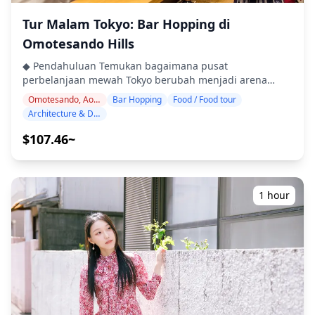
dunia bar yang paling bergaya. Dari pabrik bir kerajinan
(https://assets.hldycdn.com/9bca7d06-4274-4038-ba06-
Tur Malam Tokyo: Bar Hopping di
hingga koktail yang terinspirasi upacara minum teh,
039509e7f320.jpg) ![]
rasakan inovasi dan kesenian kehidupan malam distrik
(https://assets.hldycdn.com/33a5d675-58ef-492d-93f6-
Omotesando Hills
mode Tokyo. ・Yona Yona Beer Works Aoyama (1 jam)
d21df091db24.jpg) ![]
◆ Pendahuluan Temukan bagaimana pusat
Mulai dengan bir kerajinan dan makanan pub Jepang
(https://assets.hldycdn.com/885c916a-f0d8-4cf9-834b-
perbelanjaan mewah Tokyo berubah menjadi arena
modern di lokasi bawah tanah yang bergaya ・WALL
f43947820339.jpg)
bermain bagi pecinta bir, penjelajah sake, dan
Aoyama (45 menit) Rasakan koktail kreatif di taman
Omotesando, Aoyama, Harajuku
Bar Hopping
Food / Food tour
penggemar wiski. Dengan pemandu berbahasa Inggris
rahasia dengan infus buah musiman ・Sakurai Japanese
Architecture & Design
dan Jepang, Anda akan mencicipi bir ala Amerika dari
Tea Experience (45 menit) Temukan koktail berbasis teh
taproom food-truck, menuangkan sendiri 100+ sake
seperti Hojicha Highball dan Sencha-gin martini ・
$107.46~
premium, dan mengakhiri malam dengan menyesap
Harajuku Taproom (1 jam) Akhiri dengan bir kerajinan
wiski Jepang langka di tempat tersembunyi bawah tanah
dan yakitori dalam suasana kontra-budaya Harajuku
—semuanya dalam jarak satu kilometer dari
◆Info Tambahan ・Usia minimum adalah 20 tahun (usia
Omotesando Hills ikonis karya Tadao Ando. Tempat yang
minum legal di Jepang) ・Kode berpakaian kasual
1 hour
terlindungi membuat Anda nyaman sepanjang tahun; di
hingga smart kasual (mode yang trendi dipersilakan) ・
malam yang cerah, kami menambahkan perhentian
Tur melibatkan berjalan di sepanjang Omotesando
terbuka untuk menikmati suasana Tokyo setelah gelap.
Avenue (total 1,7 km) ・Kesempatan berfoto di landmark
◆ Highlights ・Empat tempat pilihan: gudang bir
mode terkenal ・Ukuran grup maksimum 8 wisatawan ・
kerajinan, konter tap luar ruangan (atau cadangan
Menu bahasa Inggris tersedia di semua tempat ・Tur
dalam ruangan), bar sake swalayan, lounge wiski ・
beroperasi saat hujan atau cerah ![]
Empat minuman selamat datang (+ mencicipi sake) dan
(https://images.unsplash.com/photo-1503899036084-
camilan bar gourmet ・Jalan-jalan singkat dan bergaya
c55cdd92da26?w=1200&h=800&fit=crop&q=80) ![]