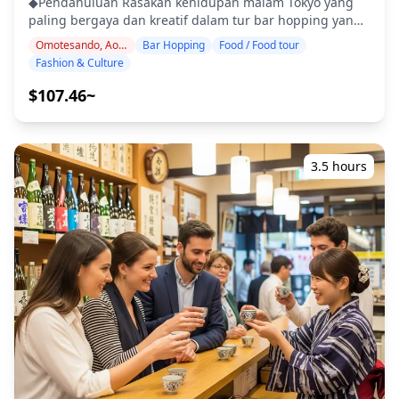
◆Pendahuluan Rasakan kehidupan malam Tokyo yang
Malam Area Cat Street di Tokyo adalah distrik bergaya
paling bergaya dan kreatif dalam tur bar hopping yang
yang menghubungkan Shibuya dan Harajuku, dipenuhi
trendi ini. Mulai dari butik mode kelas atas di
dengan kafe dan butik di sepanjang jalan sempit. Pada
Omotesando, Aoyama, Harajuku
Bar Hopping
Food / Food tour
Omotesando hingga kantong-kantong artistik Aoyama
siang hari, tempat ini ramai dengan pembeli dan
Fashion & Culture
dan pusat budaya anak muda Harajuku. Temukan pub
pengunjung, tetapi di malam hari suasananya menjadi
bir kerajinan, koktail teh, bar koktail kreatif, dan tempat
jauh lebih tenang. Pilihan tempat makan di sini
$107.46~
internasional sambil berjalan menyusuri jalanan paling
sebagian besar adalah kafe dan restoran, dengan hanya
modis di Tokyo dan jalan-jalan sampingan yang
sejumlah izakaya dan bar yang terbatas, sehingga
tersembunyi. ・Jelajahi 3-4 tempat trendi di distrik mode
berbeda dari distrik kehidupan malam yang lebih besar
Tokyo ・Campuran bir kerajinan, koktail teh, dan
seperti Shinjuku atau Gion. Namun, Anda dapat
3.5 hours
mixology kreatif ・Jelajahi Omotesando Avenue dan Cat
menemukan tempat makan tersembunyi dan bar yang
Street yang terkenal ・Rasakan budaya anak muda dan
nyaman, sehingga ideal untuk menikmati malam yang
suasana kehidupan malam artistik ・Tempat berbahasa
santai di satu atau dua tempat. Dengan akses berjalan
Inggris dengan suasana internasional ◆Termasuk ・
kaki yang mudah ke Shibuya dan Omotesando, Anda
Satu minuman di setiap tempat (total 3-4 minuman) ・
juga dapat memperpanjang malam Anda untuk
Makanan ringan bar trendi dan masakan fusion ・
menjelajahi area izakaya yang lebih ramai di dekatnya.
Pemandu profesional dengan pengetahuan tentang
Di sekitar Cat Street, Anda dapat menikmati sisi
distrik mode ・Wawasan budaya tentang dunia kreatif
kehidupan malam Tokyo yang lebih tenang dalam
Tokyo ・Tur jalan kaki di jalan-jalan mode yang terkenal
suasana perkotaan yang apik. ![]
◆Tidak Termasuk ・Penjemputan dan pengantaran hotel
(https://assets.hldycdn.com/a45be8ef-e40c-4126-bc9e-
・Minuman tambahan di luar yang termasuk ・Waktu
882cd68ccb94.jpg) ![]
berbelanja di butik mode ・Biaya transportasi ・Tip
(https://assets.hldycdn.com/815834b2-f74b-440c-981d-
◆Jadwal Perjalanan Temukan sisi kreatif Tokyo melalui
dd039ba57016.jpg) ![]