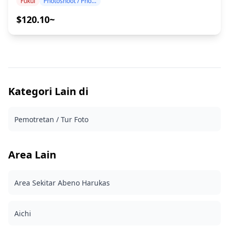
Fukui
Photoshoot / Photo tour
program kami mengakomodasi jadwal perjalanan Anda,
(https://assets.hldycdn.com/045c9356-0a89-46ca-a3e7-
menangkap komposisi alami dan mengidentifikasi
$120.10~
e080c3205adb.jpg)
tempat foto yang ideal. (Mohon bagikan lokasi pilihan
Anda dengan kami!) Sesi fotografi tersedia di mana saja
di Fukui dan dapat dipesan hingga 3 hari sebelumnya.
Kami akan mengatur fotografer berbahasa
Inggris/Jepang. File asli 100+ foto dikirim dalam waktu
seminggu, dan Anda dapat memilih 10 foto favorit Anda
untuk dikirim ulang. Koreksi dibuat untuk
Kategori Lain di
membangkitkan suasana tertentu, dan jika diinginkan,
penyesuaian dapat dilakukan pada suasana hati dan
Pemotretan / Tur Foto
warna. Biarkan kami mengabadikan momen spesial
Anda di Fukui melalui layanan fotografi kami! ◆
Informasi penting: ・Jika Anda terlambat tiba untuk
waktu pertemuan yang dijadwalkan, durasi pemotretan
Area Lain
dan jumlah foto yang dikirimkan dapat dikurangi. ・Jika
hujan diperkirakan akan turun di tempat pemotretan 3
hari sebelum tanggal yang dijadwalkan atau jika tiba-
Area Sekitar Abeno Harukas
tiba hujan pada hari pemotretan, tiga opsi tersedia: (1)
menjadwal ulang tanggal dan waktu, (2) mengubah
lokasi, atau (3) membatalkan pemotretan. ![]
Aichi
(https://assets.hldycdn.com/ddd95e03-e89e-4733-8b26-