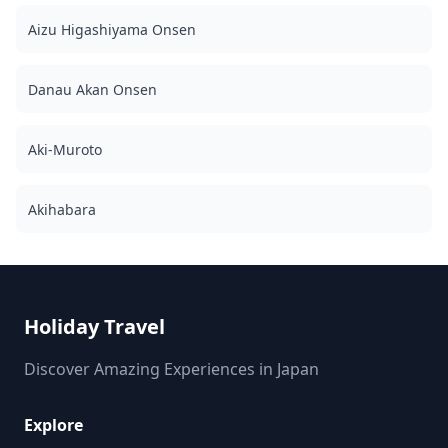
39efefb1fab2.png) ![]
(https://assets.hldycdn.com/59d73c08-7d80-4d2f-85e5-
Aizu Higashiyama Onsen
5929f1d838d5.png)
Danau Akan Onsen
Aki-Muroto
Akihabara
Holiday Travel
Discover Amazing Experiences in Japan
Explore