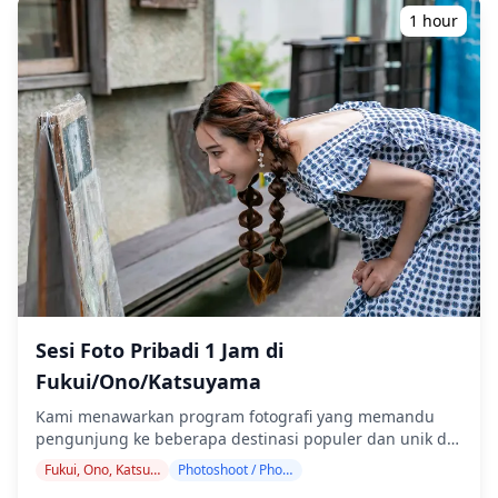
bahkan di tempat-tempat yang mungkin tidak
1 hour
menggunakan bahasa Inggris ・Tur kelompok kecil
memastikan pengalaman yang lebih pribadi dan otentik
◆Termasuk ・Sekitar 6 minuman total ・Makan malam:
hidangan izakaya dan makanan khas lokal ・Kunjungi 2–
3 tempat — seperti warung makan, izakaya, atau bar —
bersama dengan pemandu lokal ◆Tidak Termasuk ・
Penjemputan dan pengantaran hotel ・Tip ・Biaya
transportasi ・Minuman atau makanan tambahan yang
tidak termasuk dalam biaya tur ・Pengeluaran pribadi
atau belanja ◆Info Tambahan ・Jumlah peserta
maksimum untuk tur ini adalah 8 orang. ・Anak-anak
harus didampingi oleh orang dewasa. ・Alkohol hanya
disajikan untuk peserta berusia 20 tahun ke atas (usia
minum legal di Jepang). ・Harap diperhatikan bahwa
Sesi Foto Pribadi 1 Jam di
makanan disiapkan di dapur yang terpisah dari Holiday
Travel, jadi kami tidak dapat menjamin makanan bebas
Fukui/Ono/Katsuyama
alergi atau mengakomodasi batasan diet. ◆Fukui –
Kami menawarkan program fotografi yang memandu
Makanan & Kehidupan Malam Di Kota Fukui, Katamachi
pengunjung ke beberapa destinasi populer dan unik di
adalah area kehidupan malam utama, dipenuhi dengan
Fukui, Ono, dan Katsuyama. Dipandu oleh fotografer
izakaya dan bar makanan ringan. Pengunjung dapat
Fukui, Ono, Katsuyama
Photoshoot / Photo tour
berkualifikasi tinggi, program kami menyesuaikan
menikmati makanan khas lokal seperti sauce katsudon