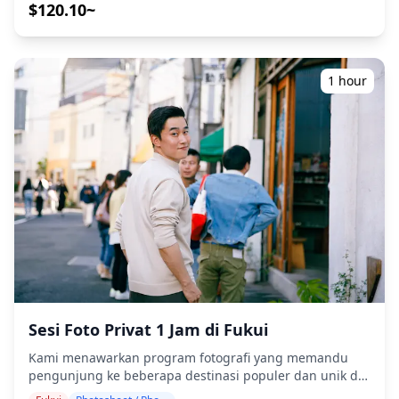
jadwal perjalanan Anda, menangkap komposisi alami,
(nasi mangkuk daging babi) dan Echizen oroshi soba
$120.10~
dan mengidentifikasi tempat foto yang ideal. (Mohon
dengan minuman. Area stasiun juga menawarkan pub
bagikan lokasi pilihan Anda kepada kami!) Sesi fotografi
santai untuk bar hopping kasual. Di kota-kota pelabuhan
tersedia di mana saja di Fukui / Ono / Katsuyama dan
seperti Tsuruga dan Obama, makanan laut segar
dapat dipesan hingga 3 hari sebelumnya. Kami akan
termasuk kepiting Echizen dan hidangan mackerel
1 hour
mengatur fotografer berbahasa Inggris/Jepang. File asli
sangat cocok dengan sake lokal. Bahkan di kota-kota
100+ foto dikirimkan dalam waktu seminggu, dan Anda
pegunungan seperti Ono dan Katsuyama, izakaya kecil
dapat memilih 10 foto favorit Anda untuk dikirim ulang.
menyajikan hidangan daerah yang lezat dengan
Koreksi dibuat untuk membangkitkan suasana tertentu,
suasana yang ramah. Beberapa tempat mungkin tidak
dan jika diinginkan, penyesuaian dapat dilakukan pada
berbahasa Inggris, tetapi dengan pemandu lokal Anda
suasana hati dan warna. Biarkan kami mengabadikan
dapat bersantai dan menikmati. Di daerah tertentu, bar
momen spesial Anda di Fukui, Ono, dan Katsuyama
mungkin terbatas, jadi kami akan memeriksa apakah bar
melalui layanan fotografi kami! ◆ Informasi penting: ・
hopping memungkinkan. Jangan ragu untuk memesan.
Jika Anda terlambat tiba untuk waktu pertemuan yang
dijadwalkan, durasi pemotretan dan jumlah foto yang
dikirimkan dapat dikurangi. ・Jika hujan diperkirakan
akan turun di tempat pemotretan 3 hari sebelum
tanggal yang dijadwalkan atau jika tiba-tiba hujan pada
hari pemotretan, tiga opsi tersedia: (1) menjadwal ulang
Sesi Foto Privat 1 Jam di Fukui
tanggal dan waktu, (2) mengubah lokasi, atau (3)
Kami menawarkan program fotografi yang memandu
membatalkan pemotretan. ![]
pengunjung ke beberapa destinasi populer dan unik di
(https://assets.hldycdn.com/3743c1a3-4610-4da4-a16f-
Fukui. Dipandu oleh fotografer berkualifikasi tinggi,
c5323f726559.png) ![]