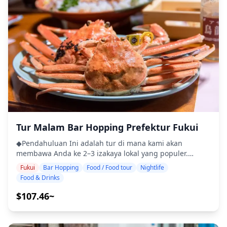
Tur Malam Bar Hopping Prefektur Fukui
◆Pendahuluan Ini adalah tur di mana kami akan
membawa Anda ke 2–3 izakaya lokal yang populer.
Bersantai dan nikmati makanan dan minuman daerah
Fukui
Bar Hopping
Food / Food tour
Nightlife
dengan santai. Cukup bawa uang tunai, dan serahkan
Food & Drinks
sisanya kepada kami. Mari berbagi pengalaman lokal
yang tak terlupakan bersama! ・Pilih area pilihan Anda:
$107.46~
Lokasi yang Anda inginkan di Prefektur Fukui (tur tidak
mencakup semua area di Prefektur Fukui) ・Nikmati
ketenangan pikiran dengan pemandu yang ramah,