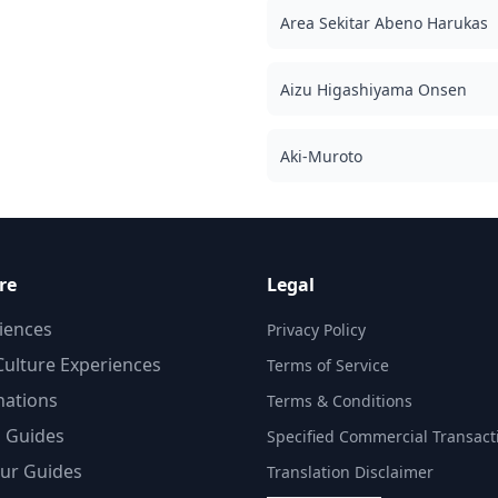
budayanya. Kesempatan foto utama meliputi: •
Area Sekitar Abeno Harukas
Garis pantai yang dramatis dan pantai berbatu
• Suasana kota pemandian air panas tradisional
• Pantai pasir putih yang indah • Pemandangan
Aizu Higashiyama Onsen
kawah vulkanik Gunung Omuro • Bunga
musiman termasuk bunga sakura awal •
Fotografi matahari terbenam di atas Teluk
Aki-Muroto
Sagami File asli 100+ foto dikirimkan dalam
waktu seminggu, dan Anda dapat memilih 10
foto favorit Anda untuk dikirim ulang. Koreksi
dilakukan untuk membangkitkan suasana
tertentu, dan jika diinginkan, penyesuaian
dapat dilakukan pada suasana hati dan warna.
re
Legal
Biarkan kami mengabadikan momen spesial
Anda di area Izu / Atami melalui layanan
iences
Privacy Policy
fotografi profesional kami! ◆ Informasi penting:
ulture Experiences
Terms of Service
・Jika Anda terlambat tiba untuk waktu
pertemuan yang dijadwalkan, durasi
nations
Terms & Conditions
pemotretan dan jumlah foto yang dikirimkan
l Guides
dapat dikurangi. ・Jika hujan diperkirakan
Specified Commercial Transact
untuk tempat pemotretan 3 hari sebelum
ur Guides
Translation Disclaimer
tanggal yang dijadwalkan atau jika tiba-tiba