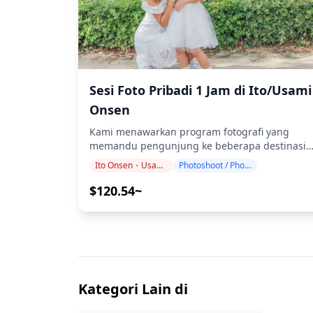
Sesi Foto Pribadi 1 Jam di Ito/Usami
Onsen
Kami menawarkan program fotografi yang
memandu pengunjung ke beberapa destinasi
populer dan unik di Ito Onsen / Usami Onsen.
Ito Onsen・Usami Onsen
Photoshoot / Photo tour
Dipandu oleh fotografer berkualifikasi tinggi,
program kami menyesuaikan jadwal perjalana
$120.54~
Anda, menangkap komposisi alami, dan
mengidentifikasi tempat foto yang ideal.
(Mohon bagikan lokasi pilihan Anda kepada
kami!) Sesi fotografi tersedia di mana saja di Ito
Onsen / Usami Onsen dan dapat dipesan
hingga 3 hari sebelumnya. Kami akan
mengatur fotografer berbahasa Inggris/Jepang
Kategori Lain di
File asli dari 100+ foto akan dikirimkan dalam