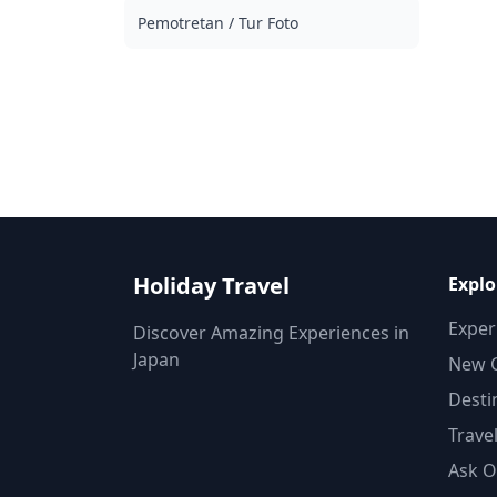
waktu seminggu, dan Anda dapat memilih 10
Pemotretan / Tur Foto
foto favorit Anda untuk dikirimkan ulang.
Koreksi dilakukan untuk membangkitkan
suasana tertentu, dan jika diinginkan,
penyesuaian dapat dilakukan pada suasana
hati dan warna. Biarkan kami mengabadikan
momen spesial Anda di Ito Onsen / Usami
Onsen melalui layanan fotografi kami! ◆
Informasi penting: ・Jika Anda terlambat tiba
pada waktu pertemuan yang dijadwalkan,
durasi pemotretan dan jumlah foto yang
dikirimkan dapat dikurangi. ・Jika hujan
diperkirakan akan turun di lokasi pemotretan 3
Holiday Travel
Explo
hari sebelum tanggal yang dijadwalkan atau
jika tiba-tiba hujan pada hari pemotretan, tiga
Exper
Discover Amazing Experiences in
opsi tersedia: (1) menjadwalkan ulang tanggal
dan waktu, (2) mengubah lokasi, atau (3)
Japan
New C
membatalkan pemotretan. ![]
Desti
(https://assets.hldycdn.com/b3560c53-f650-
4c91-b5fa-53a6fef6b846.png) ![]
Trave
(https://assets.hldycdn.com/78434247-3335-
49e6-aa48-1d4dd18746a6.png)
Ask O