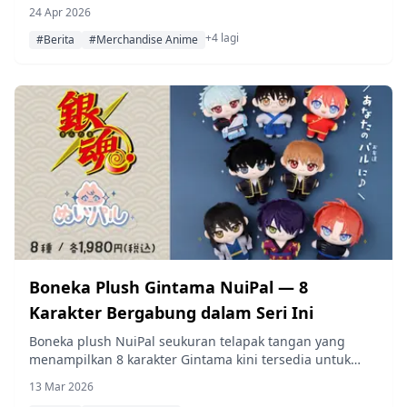
Gintama: Mr. Ginpachi's Zany Class, dengan produk yang
24 Apr 2026
mencakup stand akrilik, handuk, mug, dan lainnya —
+4 lagi
semuanya direncanakan rilis pada akhir Juli 2026.
#Berita
#Merchandise Anime
Boneka Plush Gintama NuiPal — 8
Karakter Bergabung dalam Seri Ini
Boneka plush NuiPal seukuran telapak tangan yang
menampilkan 8 karakter Gintama kini tersedia untuk
pra-pemesanan, dengan perilisan yang dijadwalkan
13 Mar 2026
sekitar Agustus 2026.