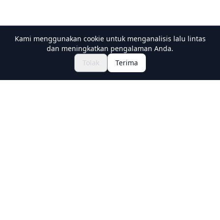
Kami menggunakan cookie untuk menganalisis lalu lintas
dan meningkatkan pengalaman Anda.
Jelajahi Festival & Acara
🎆
Tolak
Terima
Dapatkan Tiket Matsuri Jepang
Holiday Travel
Discover Amazing Experiences in Japan
Explore
Experiences
New Culture Experiences
Destinations