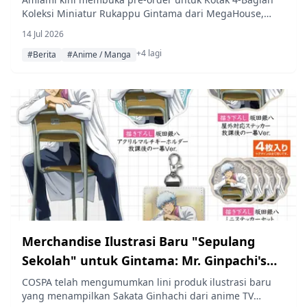
Koleksi Miniatur Rukappu Gintama dari MegaHouse,
Amiami
yang menampilkan figur miniatur Gintoki Sakata,
14 Jul 2026
Shinpachi Shimura, Kagura, dan Toshiro Hijikata,
+4 lagi
dengan harga 3.520 yen (termasuk pajak) dan jadwal
#Berita
#Anime / Manga
rilis pada akhir November 2026.
Merchandise Ilustrasi Baru "Sepulang
Sekolah" untuk Gintama: Mr. Ginpachi's
Zany Class Kini Tersedia
COSPA telah mengumumkan lini produk ilustrasi baru
yang menampilkan Sakata Ginhachi dari anime TV