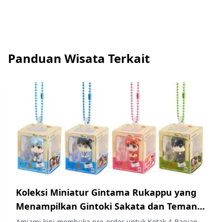
Panduan Wisata Terkait
Koleksi Miniatur Gintama Rukappu yang
Menampilkan Gintoki Sakata dan Teman-
temannya Kini Tersedia untuk Pre-order di
Amiami kini membuka pre-order untuk Kotak 4-Bagian