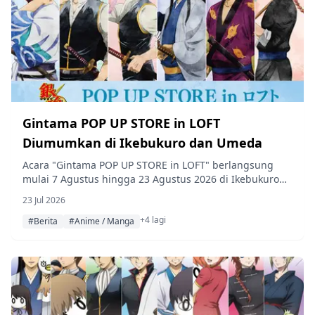
Gintama POP UP STORE in LOFT
Diumumkan di Ikebukuro dan Umeda
Acara "Gintama POP UP STORE in LOFT" berlangsung
mulai 7 Agustus hingga 23 Agustus 2026 di Ikebukuro
LOFT dan Umeda LOFT, menampilkan produk-produk
23 Jul 2026
baru dengan ilustrasi bergaya cat air yang baru
+4 lagi
digambar dengan tema "Summer Steps."
#Berita
#Anime / Manga