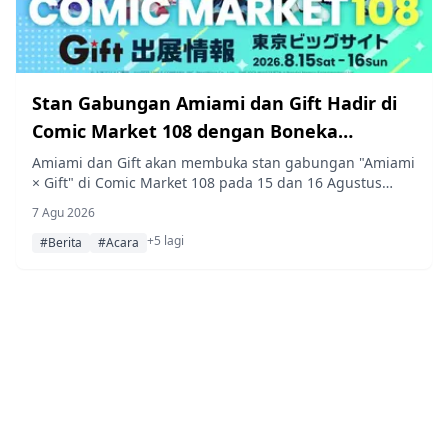
Stan Gabungan Amiami dan Gift Hadir di
Comic Market 108 dengan Boneka
Fumofumo Baru dan Pratinjau Produk
Amiami dan Gift akan membuka stan gabungan "Amiami
× Gift" di Comic Market 108 pada 15 dan 16 Agustus
2026, menjual boneka baru dari seri fumofumo Gift serta
7 Agu 2026
menampilkan pratinjau produk mendatang, lengkap
+5 lagi
dengan pembagian hadiah gratis berupa camilan umai
#Berita
#Acara
bou Amiko-chan dan buku panduan boneka edisi khusus
Gakuen Idolmaster.