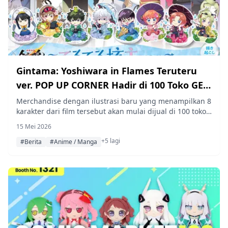
Gintama: Yoshiwara in Flames Teruteru
ver. POP UP CORNER Hadir di 100 Toko GEO
di Seluruh Jepang
Merchandise dengan ilustrasi baru yang menampilkan 8
karakter dari film tersebut akan mulai dijual di 100 toko
GEO terpilih di seluruh Jepang mulai 29 Mei hingga 19
15 Mei 2026
Juni 2026.
+5 lagi
#Berita
#Anime / Manga