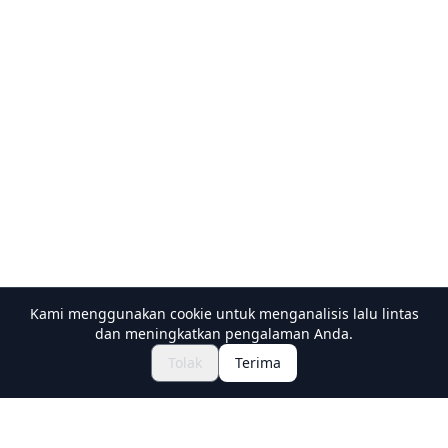
Kami menggunakan cookie untuk menganalisis lalu lintas
dan meningkatkan pengalaman Anda.
Jelajahi Festival & Acara
🎆
Tolak
Terima
Dapatkan Tiket Matsuri Jepang