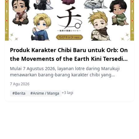
Produk Karakter Chibi Baru untuk Orb: On
the Movements of the Earth Kini Tersedia
di Marukuji
Mulai 7 Agustus 2026, layanan lotre daring Marukuji
menawarkan barang-barang karakter chibi yang
diilustrasikan baru dari anime Orb: On the Movements
7 Agu 2026
of the Earth, yang menampilkan Rafal, Nowak, Oczy,
+3 lagi
Badeni, Jolenta, Schmidt, dan Draka, dengan harga 770
#Berita
#Anime / Manga
yen per tarikan.