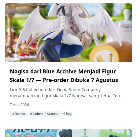
Nagisa dari Blue Archive Menjadi Figur
Skala 1/7 — Pre-order Dibuka 7 Agustus
Lini G.S.Collection dari Good Smile Company
menambahkan figur skala 1/7 Nagisa, sang ketua Tea
Party di Trinity General School dari game populer Blue
7 Agu 2026
Archive, dengan pre-order yang dibuka mulai 7 Agustus
+4 lagi
2026 (Jumat) menjelang perilisannya pada September
#Berita
#Anime / Manga
2027.