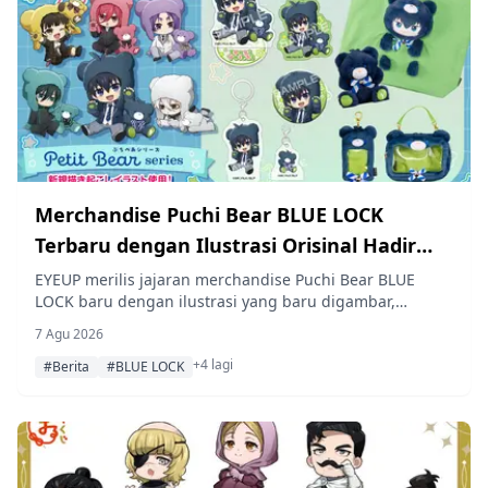
Merchandise Puchi Bear BLUE LOCK
Terbaru dengan Ilustrasi Orisinal Hadir
dari EYEUP pada Desember 2026
EYEUP merilis jajaran merchandise Puchi Bear BLUE
LOCK baru dengan ilustrasi yang baru digambar,
termasuk maskot, tas boneka, tas Nuinui, tempat kartu,
7 Agu 2026
gantungan kunci akrilik, stand akrilik, hiasan marker
+4 lagi
akrilik, dan lencana kaleng trading, yang akan tiba di
#Berita
#BLUE LOCK
pengecer nasional mulai Desember 2026.