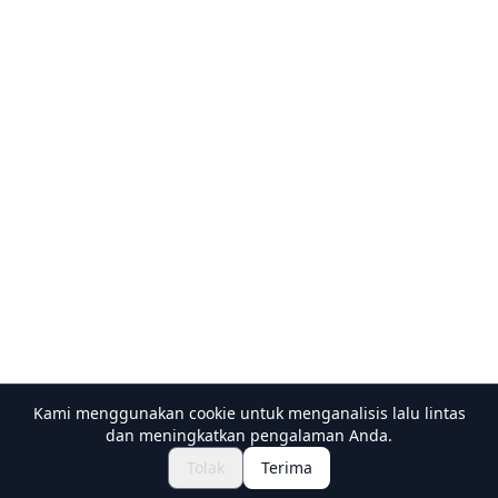
Kami menggunakan cookie untuk menganalisis lalu lintas
dan meningkatkan pengalaman Anda.
Jelajahi Festival & Acara
🎆
Tolak
Terima
Dapatkan Tiket Matsuri Jepang