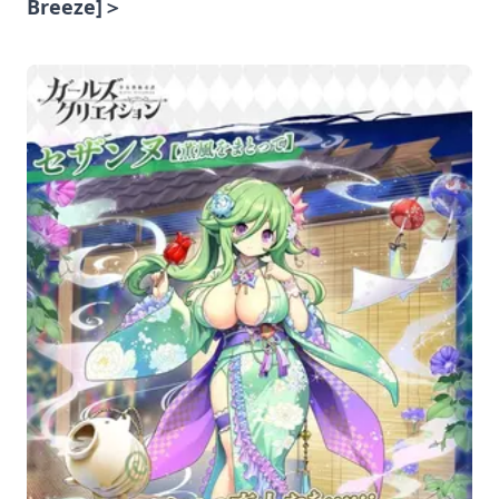
Breeze]＞