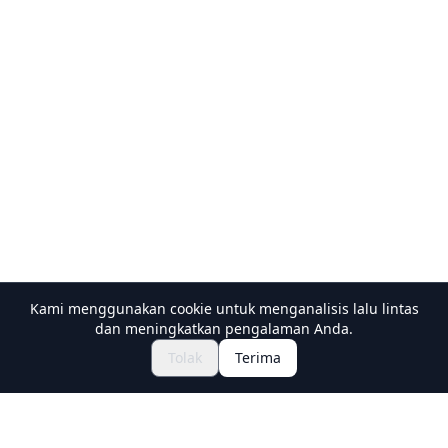
Kami menggunakan cookie untuk menganalisis lalu lintas
dan meningkatkan pengalaman Anda.
Jelajahi Festival & Acara
🎆
Tolak
Terima
Dapatkan Tiket Matsuri Jepang