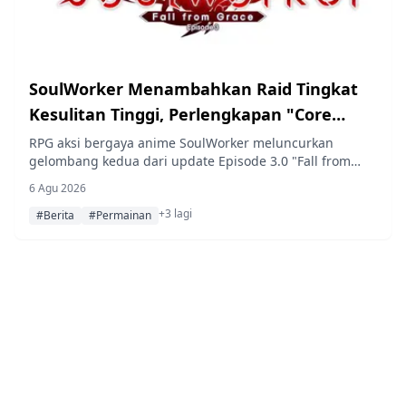
SoulWorker Menambahkan Raid Tingkat
Kesulitan Tinggi, Perlengkapan "Core
Equipment" Baru, Kartu A.R Mistik, dan
RPG aksi bergaya anime SoulWorker meluncurkan
gelombang kedua dari update Episode 3.0 "Fall from
Event Waktu Terbatas
Grace" pada 6 Agustus 2026, menambahkan quest
6 Agu 2026
utama baru, raid tingkat kesulitan tinggi Last Standing
+3 lagi
dan Hired Muscle, sistem perlengkapan Core Equipment
#Berita
#Permainan
baru, serta Kartu A.R Mistik War Princess Arua, bersama
dengan Fist Seal Event waktu terbatas yang berlangsung
hingga 3 September.