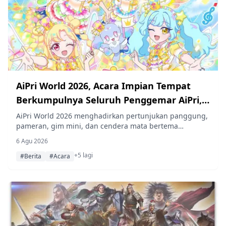
AiPri World 2026, Acara Impian Tempat
Berkumpulnya Seluruh Penggemar AiPri,
Hadir di Makuhari Messe pada 11–12
AiPri World 2026 menghadirkan pertunjukan panggung,
pameran, gim mini, dan cendera mata bertema
Oktober
"Bazarium Parade" di Makuhari Messe International
6 Agu 2026
Exhibition Hall 11 di Chiba pada 11 dan 12 Oktober 2026,
+5 lagi
dengan tiket prajual yang mulai dijual pada 14 Agustus.
#Berita
#Acara