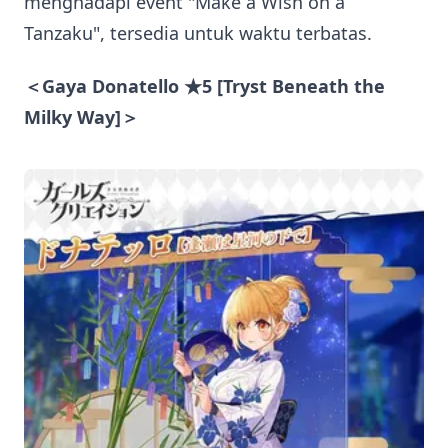
menghadapi event "Make a Wish on a
Tanzaku", tersedia untuk waktu terbatas.
＜Gaya Donatello ★5 [Tryst Beneath the
Milky Way]＞