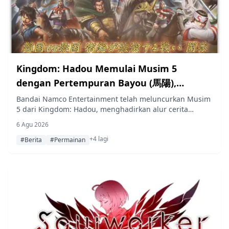
Kingdom: Hadou Memulai Musim 5
dengan Pertempuran Bayou (馬陽),
Menambahkan Moubu dan Jenderal Zhao
Bandai Namco Entertainment telah meluncurkan Musim
5 dari Kingdom: Hadou, menghadirkan alur cerita
Baru
"Pertempuran Bayou" (馬陽), tujuh jenderal baru yang
6 Agu 2026
dapat direkrut dipimpin oleh Moubu, serta acara Festival
+4 lagi
Tujuh Hari yang terbatas waktu.
#Berita
#Permainan