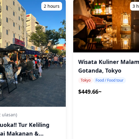
2 hours
3 
Wisata Kuliner Malam
Gotanda, Tokyo
Tokyo
Food / Food tour
$449.66~
2 ulasan)
uoka!! Tur Keliling
ai Makanan &