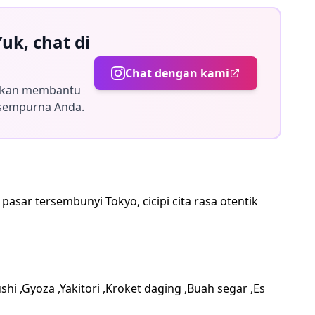
i, Gyoza, Yakitori, Kroket
uk, chat di
Chat dengan kami
 dan budaya lokal
 akan membantu
sempurna Anda.
asar tersembunyi Tokyo, cicipi cita rasa otentik
no
i ,Gyoza ,Yakitori ,Kroket daging ,Buah segar ,Es
r dengan banyak toko yang