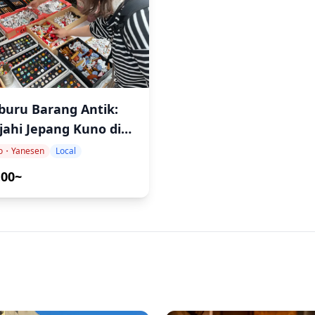
buru Barang Antik:
ajahi Jepang Kuno di
ar Loak Yanaka
o・Yanesen
Local
.00~