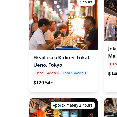
3 hours
Jel
Mal
Eksplorasi Kuliner Lokal
Ueno, Tokyo
Uen
$14
Ueno・Yanesen
Food / Food tour
$120.54~
Approximately 2 hours