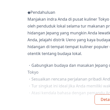
◆Pendahuluan
Manjakan indra Anda di pusat kuliner Tokyo
oleh penduduk lokal selama tur makanan p
hidangan Jepang yang mungkin Anda lewat
Anda, jelajahi distrik Ueno yang kaya budaya,
hidangan di tempat-tempat kuliner popul
otentik tentang budaya lokal.
・Gabungkan budaya dan masakan Jepang da
Tokyo
・Sesuaikan rencana perjalanan pribadi And
・Tur singkat ini ideal jika Anda memiliki wa
・Atasi kendala bahasa dengan pemandu A
Detai
◆Termasuk