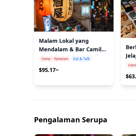
Malam Lokal yang
Ber
Mendalam & Bar Camilan
Jel
Hopping di Ueno
Ueno・Yanesen
Eat & Talk
Pas
Uen
$95.17~
$63
Pengalaman Serupa