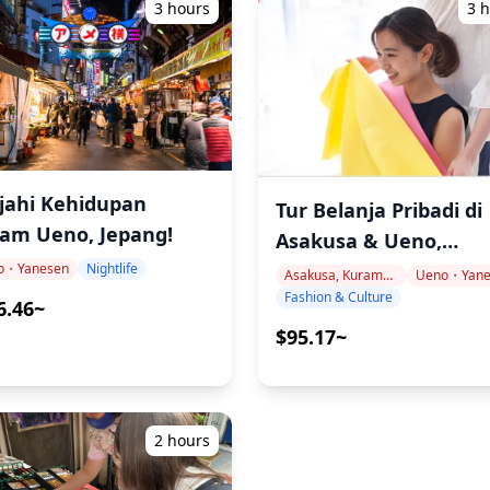
3 hours
3 
ajahi Kehidupan
Tur Belanja Pribadi di
am Ueno, Jepang!
Asakusa & Ueno,
Temukan Gaya Jepan
o・Yanesen
Nightlife
Asakusa, Kuramae, Oshiage
Ueno・Yane
Fashion & Culture
Anda!
6.46~
$95.17~
2 hours