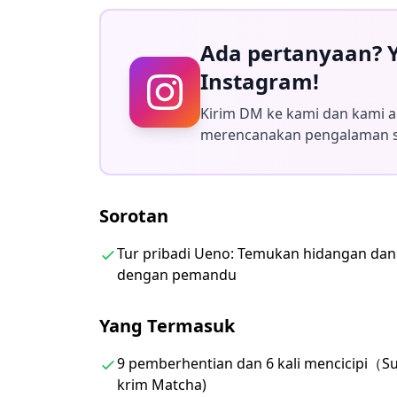
・9 pemberhentian dan 6 kali mencicipi（Sush
daging, Buah segar, Es krim Matcha)
Ada pertanyaan? Y
・Dua jenis teh yang berbeda
Instagram!
・Satu gelas bir
・Wawasan hebat tentang makanan, sejarah,
Kirim DM ke kami dan kami
・3,5 jam bersama pemandu lokal
merencanakan pengalaman 
・Foto tur
◆Tidak Termasuk
Sorotan
・Penjemputan hotel
・Pengantaran hotel
Tur pribadi Ueno: Temukan hidangan dan p
・Tip
dengan pemandu
◆Rencana Perjalanan
Yang Termasuk
・Mulai Tur Makanan Rahasia di Stasiun Ue
・Lewati Jalan Perbelanjaan Ameyoko
9 pemberhentian dan 6 kali mencicipi（Sush
krim Matcha)
Pasar dalam dan luar ruangan yang popule