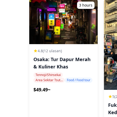
3 hours
4.8
(12 ulasan)
Osaka: Tur Dapur Merah
& Kuliner Khas
Tennoji/Shinsekai
Area Sekitar Tsutenkaku
Food / Food tour
$49.49~
5
(
Fuk
Ked