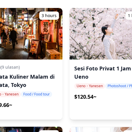
3 hours
1
al 7 wisatawan
8
(9 ulasan)
Sesi Foto Privat 1 Jam
ata Kuliner Malam di
Ueno
ata, Tokyo
Ueno・Yanesen
o・Yanesen
Food / Food tour
$120.54~
9.66~