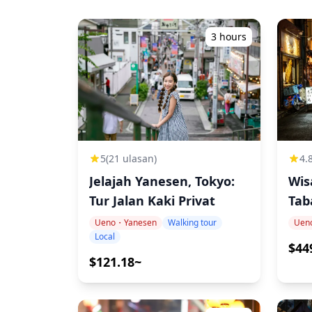
・Tidak dapat diakses kursi roda
・Dekat dengan transportasi umum
3 hours
・Bayi harus dipangku
・Harap kenakan alas kaki yang nyaman
・Tur/aktivitas ini akan menampung maksim
4.
5
(21 ulasan)
Wis
Jelajah Yanesen, Tokyo:
Tab
Tur Jalan Kaki Privat
Uen
Ueno・Yanesen
Walking tour
Local
$44
$121.18~