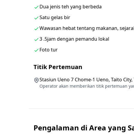
menjual segala sesuatu mulai dari makanan
Dua jenis teh yang berbeda
・Lewati Gaado Shita
Satu gelas bir
Area di bawah rel kereta api layang. Ini adal
Wawasan hebat tentang makanan, sejarah
girder".
・Lewati Taman Ueno
3 .5jam dengan pemandu lokal
Taman umum yang luas di distrik Ueno di Ta
Foto tur
juga dirayakan di musim semi karena bunga
・Lewati Kuil Ueno Toshogu
Titik Pertemuan
Kuil dalam agama Shinto Jepang yang dihor
Stasiun Ueno 7 Chome-1 Ueno, Taito City,
didedikasikan pada tahun 1627 untuk meng
Operator akan memberikan titik pertemuan ya
1616), pendiri Keshogunan Tokugawa.
・Lewati Kiyomizu Kannon-do
Pusat ibadah & doa Buddha yang terkenal d
dengan lanskap yang tenang.
Pengalaman di Area yang 
◆Info Tambahan