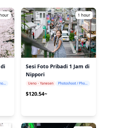
 hour
1 hour
 di
Sesi Foto Pribadi 1 Jam di
Nippori
Photoshoot / Photo tour
Ueno・Yanesen
Photoshoot / Photo tour
$120.54~