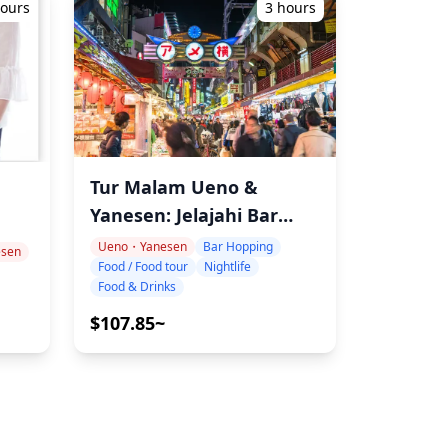
hours
3 hours
Tur Malam Ueno &
Yanesen: Jelajahi Bar
Lokal!
g
Ueno・Yanesen
Bar Hopping
sen
Food / Food tour
Nightlife
Food & Drinks
$107.85~