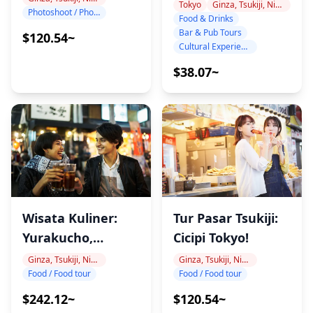
Kuliner Lokal!
Tokyo
Ginza, Tsukiji, Nihonbashi
Photoshoot / Photo tour
Food & Drinks
Bar & Pub Tours
$120.54~
Cultural Experiences
$38.07~
Wisata Kuliner:
Tur Pasar Tsukiji:
Yurakucho,
Cicipi Tokyo!
Shimbashi & Ginza
Ginza, Tsukiji, Nihonbashi
Ginza, Tsukiji, Nihonbashi
Food / Food tour
Food / Food tour
$242.12~
$120.54~