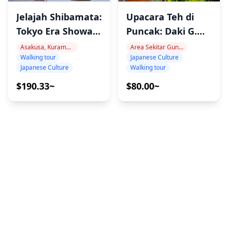
Jelajah Shibamata:
Upacara Teh di
Tokyo Era Showa
Puncak: Daki G.
Nostalgia
Takao & Sado
Asakusa, Kuramae, Oshiage
Area Sekitar Gunung Takao
Walking tour
Japanese Culture
Bersama
Gunung
Japanese Culture
Walking tour
Pemandu Lokal
$190.33~
$80.00~