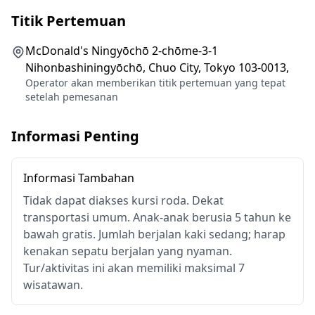
Titik Pertemuan
・Nihonbashi (1 jam)
Kita akan menjelajahi toko-toko kerajinan tangan yang
McDonald's Ningyōchō 2-chōme-3-1
Nihonbashiningyōchō, Chuo City, Tokyo 103-0013,
sudah lama berdiri, termasuk toko kertas Washi, toko
Operator akan memberikan titik pertemuan yang tepat
ukiyo-e, toko dashi, yang berakhir di department store
setelah pemesanan
Mitsukoshi yang bersejarah
Informasi Penting
◆Info Tambahan
・Tidak dapat diakses kursi roda
Informasi Tambahan
・Dekat transportasi umum
Tidak dapat diakses kursi roda. Dekat
・Anak-anak berusia 5 tahun ke bawah gratis
transportasi umum. Anak-anak berusia 5 tahun ke
・Jumlah berjalan kaki sedang; harap kenakan sepatu
bawah gratis. Jumlah berjalan kaki sedang; harap
berjalan yang nyaman
kenakan sepatu berjalan yang nyaman.
・Tur/aktivitas ini akan memiliki maksimal 7 wisatawan
Tur/aktivitas ini akan memiliki maksimal 7
wisatawan.