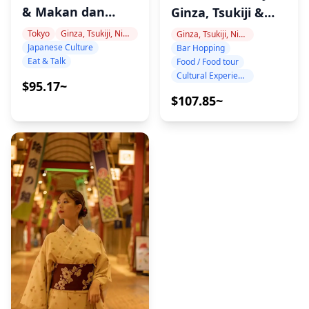
& Makan dan
Ginza, Tsukiji &
Ngobrol bersama
Nihonbashi
Tokyo
Ginza, Tsukiji, Nihonbashi
Ginza, Tsukiji, Nihonbashi
Japanese Culture
Pengajar Bahasa
Bar Hopping
Eat & Talk
Food / Food tour
Jepang
Cultural Experience
$95.17~
$107.85~