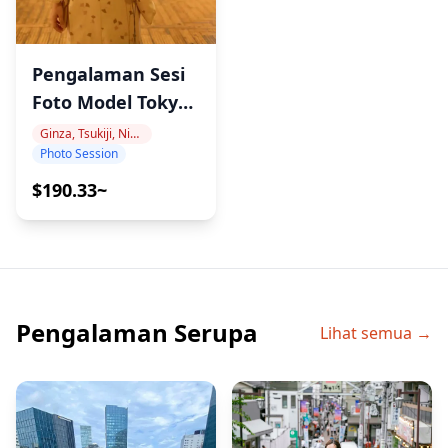
Pengalaman Sesi
Foto Model Tokyo
di Dekat Tokyo
Ginza, Tsukiji, Nihonbashi
Photo Session
Station – Sesi
Pribadi bersama
$190.33~
Model Lokal
Jepang
Pengalaman Serupa
Lihat semua →