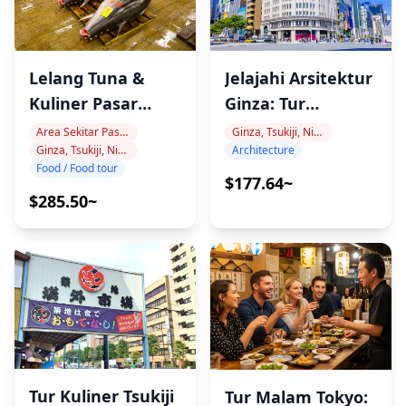
Lelang Tuna &
Jelajahi Arsitektur
Kuliner Pasar
Ginza: Tur
Toyosu & Tsukiji
Eksklusif!
Area Sekitar Pasar Toyosu
Ginza, Tsukiji, Nihonbashi
Ginza, Tsukiji, Nihonbashi
Architecture
Food / Food tour
$177.64~
$285.50~
Tur Kuliner Tsukiji
Tur Malam Tokyo: