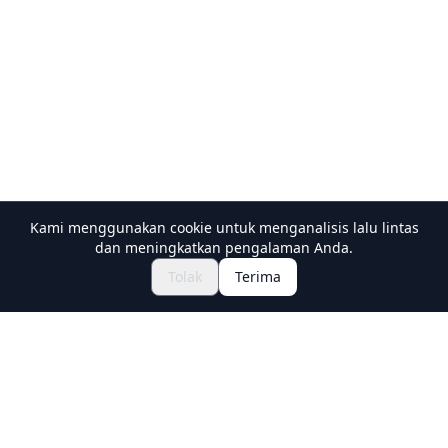
Kami menggunakan cookie untuk menganalisis lalu lintas
dan meningkatkan pengalaman Anda.
$56.51~
Tanyakan untuk Memesan
Tolak
Terima
Holiday Travel
Discover Amazing Experiences in Japan