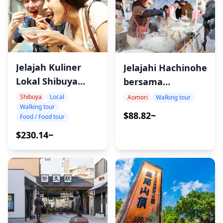
Jelajah Kuliner
Jelajahi Hachinohe
Lokal Shibuya
bersama
Tokyo
fotografer lokal:
Shibuya
Local
Aomori
Walking tour
Walking tour
Pasar pagi
$88.82~
Food / Food tour
Dermaga
$230.14~
Tatehana & jalan-
jalan santai di tepi
pantai