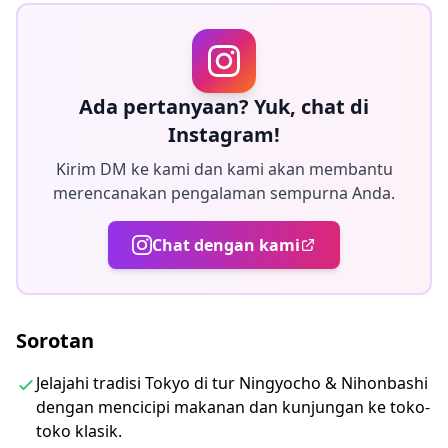
era sebelumnya yang mudah terlewatkan. Anda akan
menemukan tempat-tempat yang tetap setia pada
asal-usulnya, yang dalam beberapa kasus berasal dari
beberapa abad yang lalu.
Ada pertanyaan? Yuk, chat di
Instagram!
・Lihat dunia lama di gang-gang kecil Tokyo dengan
Kirim DM ke kami dan kami akan membantu
wawasan dari pemandu lokal.
merencanakan pengalaman sempurna Anda.
・Cicipi suguhan tradisional dari kue Ningyoyaki
hingga kerupuk beras
Chat dengan kami
・Pelajari tentang upacara dupa dan seni klasik Jepang
seperti kaligrafi dan musik
・Bergabunglah dengan grup kecil yang dibatasi
Sorotan
hanya 10 pelanggan untuk pengalaman yang benar-
benar dipersonalisasi
Jelajahi tradisi Tokyo di tur Ningyocho & Nihonbashi
・Tur ini netral karbon, dioperasikan oleh perusahaan
dengan mencicipi makanan dan kunjungan ke toko-
bersertifikasi B Corp yang berkomitmen untuk
toko klasik.