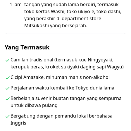
1 jam
tangan yang sudah lama berdiri, termasuk
◆Jadwal perjalanan
toko kertas Washi, toko ukiyo-e, toko dashi,
yang berakhir di department store
・Menara Jam Mekanik Ningyocho - Rakugo
Mitsukoshi yang bersejarah.
Performer (10 menit)
Tur dimulai di salah satu jam menara yang
menunjukkan kisah gaya hidup Edo pada pukul 12:45.
Yang Termasuk
Kita akan belajar bagaimana Ningyocho dibuat.
Camilan tradisional (termasuk kue Ningyoyaki,
・Itakuraya (10 menit)
kerupuk beras, kroket sukiyaki daging sapi Wagyu)
Kita akan berhenti di toko kue Ningyoyaki yang
Cicipi Amazake, minuman manis non-alkohol
didirikan 116 tahun lalu.
Perjalanan waktu kembali ke Tokyo dunia lama
・Amazake Yokocho (1 jam 30 menit)
Berbelanja suvenir buatan tangan yang sempurna
Amazake Yokocho menawarkan Kome-koji Amazake di
untuk dibawa pulang
musim panas dan Sake-kasu Amazake di musim
Bergabung dengan pemandu lokal berbahasa
dingin. Berjalan-jalan di Ningyocho, sambil menikmati
Inggris
camilan tradisional dan sejarah lokal.