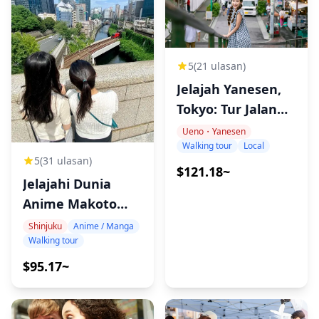
5
(21 ulasan)
Jelajah Yanesen,
Tokyo: Tur Jalan
Kaki Privat
Ueno・Yanesen
Walking tour
Local
5
(31 ulasan)
$121.18~
Jelajahi Dunia
Anime Makoto
Shinkai di Tokyo!
Shinjuku
Anime / Manga
Walking tour
$95.17~