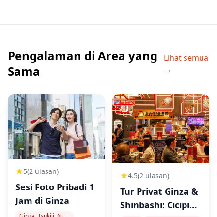
Pengalaman di Area yang
Lihat semua
Sama
→
5
(2 ulasan)
4.5
(2 ulasan)
Sesi Foto Pribadi 1
Tur Privat Ginza &
Jam di Ginza
Shinbashi: Cicipi
Ginza, Tsukiji, Nihonbashi