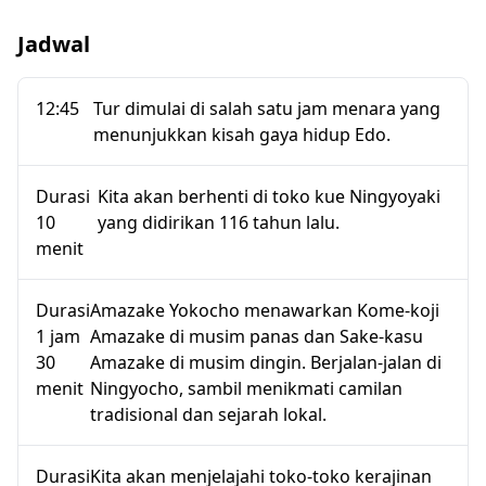
menggunakan perjalanan sebagai kekuatan untuk
kebaikan
Jadwal
◆Termasuk
12:45
Tur dimulai di salah satu jam menara yang
・Camilan tradisional (termasuk kue Ningyoyaki,
menunjukkan kisah gaya hidup Edo.
kerupuk beras, kroket sukiyaki daging sapi Wagyu)
・Cicipi Amazake, minuman manis non-alkohol
Durasi
Kita akan berhenti di toko kue Ningyoyaki
・Perjalanan waktu kembali ke Tokyo dunia lama
10
yang didirikan 116 tahun lalu.
・Berbelanja suvenir buatan tangan yang sempurna
menit
untuk dibawa pulang
・Bergabung dengan pemandu lokal berbahasa
Durasi
Amazake Yokocho menawarkan Kome-koji
Inggris
1 jam
Amazake di musim panas dan Sake-kasu
30
Amazake di musim dingin. Berjalan-jalan di
◆Tidak Termasuk
menit
Ningyocho, sambil menikmati camilan
tradisional dan sejarah lokal.
・Tip
・Makanan dan minuman tambahan
・Penjemputan dan pengantaran hotel
Durasi
Kita akan menjelajahi toko-toko kerajinan