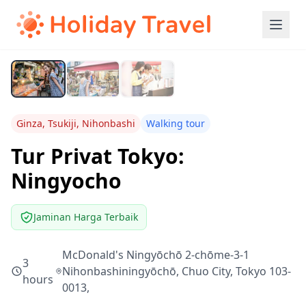
Ginza, Tsukiji, Nihonbashi
Walking tour
Tur Privat Tokyo:
Ningyocho
Jaminan Harga Terbaik
McDonald's Ningyōchō 2-chōme-3-1
3
Nihonbashiningyōchō, Chuo City, Tokyo 103-
hours
0013,