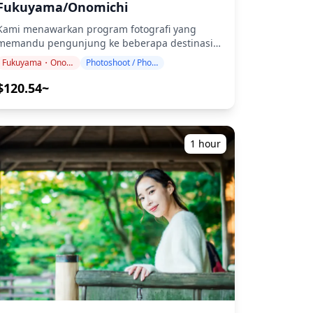
Fukuyama/Onomichi
Kami menawarkan program fotografi yang
memandu pengunjung ke beberapa destinasi
populer dan unik di Fukuyama dan Onomichi.
Fukuyama・Onomichi
Photoshoot / Photo tour
Dipandu oleh fotografer berkualifikasi tinggi,
program kami menyesuaikan jadwal perjalanan
$120.54~
Anda, menangkap komposisi alami, dan
mengidentifikasi tempat foto yang ideal.
(Mohon bagikan lokasi pilihan Anda kepada
) Sesi fotografi tersedia di mana saja di
1 hour
Fukuyama / Onomichi dan dapat dipesan
hingga 3 hari sebelumnya. Kami akan
mengatur fotografer yang berbahasa
ggris/Jepang. File asli 100+ foto dikirimkan
dalam waktu seminggu, dan Anda dapat
memilih 10 foto favorit Anda untuk dikirim
ulang. Koreksi dibuat untuk membangkitkan
suasana tertentu, dan jika diinginkan,
penyesuaian dapat dilakukan pada suasana
ati dan warna. Biarkan kami mengabadikan
momen spesial Anda di Fukuyama dan
Onomichi melalui layanan fotografi kami! Lokasi