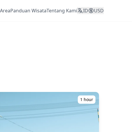
Area
Panduan Wisata
Tentang Kami
ID
USD
1 hour