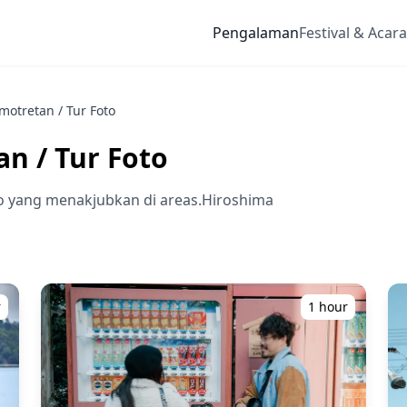
Pengalaman
Festival & Acara
motretan / Tur Foto
n / Tur Foto
 yang menakjubkan di areas.Hiroshima
r
1 hour