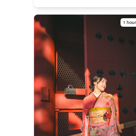
melalui layanan fotografi kami! Lokasi fotografi
ingin memotret di beberapa lokasi, biaya
populer di area ini meliputi: ・Taman
transportasi fotografer saat berpindah antar
Peringatan Perdamaian Hiroshima dan Kubah
lokasi dalam waktu yang dipesan akan
Bom Atom yang ikonik dengan pantulan
ditanggung oleh pelanggan. ・Biaya tambahan
1 hou
kuatnya di sungai ・Gerbang torii terapung
mungkin berlaku jika lokasi pemotretan yang
yang terkenal di dunia, Kuil Itsukushima di
diminta berada di daerah terpencil (Anda akan
Pulau Miyajima ・Pemandangan panorama
diberitahu terlebih dahulu jika ini berlaku.) ・
Gunung Misen dari pulau-pulau yang tak
Pengeluaran pribadi lainnya **Catatan Penting
terhitung jumlahnya di Laut Pedalaman Seto ・
Sebelum/Setelah Pemesanan** ・Setelah
Museum Yamato dan model kapal perang
pemesanan Anda dikonfirmasi, Anda akan
Yamato skala 1/1 yang mengesankan ・Museu
diundang ke grup chat LINE dengan fotografer
Paus Besi (Tetsu no Kujira-kan) dengan
yang ditugaskan untuk memastikan komunikas
tampilan kapal selam aslinya ・Desain lanskap
yang lancar selama sesi. Pastikan Anda sudah
tradisional Jepang di Taman Shukkei-en ・
menginstal aplikasi LINE sebelumnya. (Mohon
Pelabuhan angkatan laut Kure dengan kapal-
beri tahu kami jika Anda mengalami masalah
kapal aktif Pasukan Bela Diri Maritim ◆
dalam menggunakan LINE.) ・Jika Anda ingin
Informasi penting: ・Jika Anda terlambat tiba
berfoto di resort, restoran, hotel, atau fasilitas
untuk waktu pertemuan yang dijadwalkan,
lain yang memerlukan izin sebelumnya,
durasi pemotretan dan jumlah foto yang
pastikan untuk mendapatkan izin pemotretan
dikirimkan dapat dikurangi. ・Jika hujan
yang diperlukan terlebih dahulu secara
diperkirakan akan turun di lokasi pemotretan 3
mandiri.
hari sebelum tanggal yang dijadwalkan atau
jika tiba-tiba hujan pada hari pemotretan, tiga