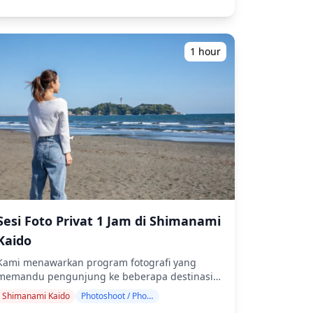
Takehara melalui layanan fotografi kami! ◆
mengubah lokasi, atau (3) membatalkan
Informasi penting: ・Jika Anda terlambat tiba
pemotretan. ![]
untuk waktu pertemuan yang dijadwalkan,
(https://assets.hldycdn.com/168183ff-6a40-
durasi pemotretan dan jumlah foto yang
4829-b273-a67bc8f1c7a3.jpg) ![]
1 hour
dikirimkan dapat dikurangi. ・Jika hujan
(https://assets.hldycdn.com/bffc0421-1228-
diperkirakan akan turun di tempat pemotretan
4947-926b-5338ac6ac6cf.jpg) ![]
3 hari sebelum tanggal yang dijadwalkan atau
(https://assets.hldycdn.com/df90f77a-0ee9-
jika tiba-tiba hujan pada hari pemotretan, tiga
4a23-86b3-6dbe70c7205b.jpg)
opsi tersedia: (1) menjadwalkan ulang tanggal
dan waktu, (2) mengubah lokasi, atau (3)
membatalkan pemotretan. ![]
(https://assets.hldycdn.com/389e3333-6762-
446a-9de4-820259dcab8c.png) ![]
(https://assets.hldycdn.com/b2f9b8e1-0ec2-
4192-9d9c-4a35d83b960c.jpg)
Sesi Foto Privat 1 Jam di Shimanami
Kaido
Kami menawarkan program fotografi yang
memandu pengunjung ke beberapa destinasi
populer dan unik di Shimanami Kaido. Dipandu
Shimanami Kaido
Photoshoot / Photo tour
oleh fotografer berkualifikasi tinggi, program