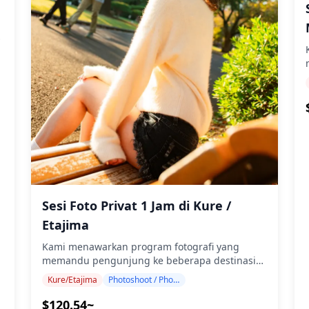
ae06_0b459a3530f140be8dbb3dbfa655ab9d~mv2.jpg)
e06_26b2260633ef4b8cb740b9cd940c77e1~mv2.jpg)
e06_2d3b21395efa40ecb509fe51c8775271~mv2.jpg)
e06_8279058ae36941b1b2f911553c44e007~mv2.jpg)
e06_16e6ba8314834f56a84af4192f548291~mv2.jpg)
e06_934f01c71ef247b3b179af89fabb5944~mv2.jpg)
kami!
.
d
Sesi Foto Privat 1 Jam di Kure /
Etajima
Kami menawarkan program fotografi yang
memandu pengunjung ke beberapa destinasi
populer dan unik di Kure / Etajima. Dipandu
Kure/Etajima
Photoshoot / Photo tour
s
oleh fotografer berkualifikasi tinggi, program
kami mengakomodasi jadwal perjalanan Anda,
$120.54~