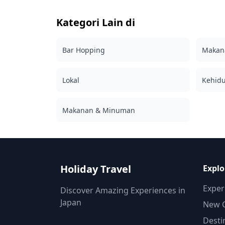
memancing tradisional dari Miyahama ◆
dipesan hingga 3 hari sebelumnya. Kami akan
Informasi penting: ・Jika Anda terlambat tiba
mengatur fotografer berbahasa Inggris/Jepang
Kategori Lain di
pada waktu pertemuan yang dijadwalkan,
File asli 100+ foto dikirimkan dalam waktu
durasi pemotretan dan jumlah foto yang
seminggu, dan Anda dapat memilih 10 foto
dikirimkan dapat dikurangi. ・Jika hujan
Bar Hopping
favorit Anda untuk dikirim ulang. Koreksi
Makana
diperkirakan akan turun di tempat pemotretan
dilakukan untuk membangkitkan suasana
3 hari sebelum tanggal yang dijadwalkan atau
tertentu, dan jika diinginkan, penyesuaian
jika tiba-tiba hujan pada hari pemotretan, tiga
Lokal
dapat dilakukan pada suasana hati dan warna.
Kehid
opsi tersedia: (1) menjadwalkan ulang tanggal
Biarkan kami mengabadikan momen spesial
dan waktu, (2) mengubah lokasi, atau (3)
Anda di Shobara / Miyoshi / Geihoku melalui
membatalkan pemotretan. ![]
Makanan & Minuman
layanan fotografi kami! ◆ Informasi penting: ・
(https://assets.hldycdn.com/669681a9-faba-
Jika Anda terlambat tiba untuk waktu
4a81-b9b0-ada8e9a38d1f.jpg) ![]
pertemuan yang dijadwalkan, durasi
(https://assets.hldycdn.com/dfc773b8-328f-
pemotretan dan jumlah foto yang dikirimkan
4aa2-9cbc-5bd40e8017b5.png)
dapat dikurangi. ・Jika hujan diperkirakan aka
turun di tempat pemotretan 3 hari sebelum
Holiday Travel
Explo
tanggal yang dijadwalkan atau jika tiba-tiba
hujan pada hari pemotretan, tiga opsi tersedia:
Exper
Discover Amazing Experiences in
(1) menjadwal ulang tanggal dan waktu, (2)
mengubah lokasi, atau (3) membatalkan
Japan
New C
pemotretan. ![]
Desti
(https://assets.hldycdn.com/e0884e46-46c4-