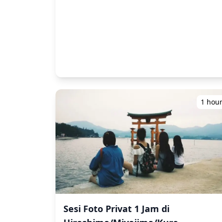
dan Anda dapat memilih 10 foto favorit Anda
untuk dikirim ulang. Koreksi dilakukan untuk
membangkitkan suasana tertentu, dan jika
diinginkan, penyesuaian dapat dilakukan pada
suasana hati dan warna. Biarkan kami
mengabadikan momen spesial Anda di
Hiroshima melalui layanan fotografi kami! ◆
Informasi penting: ・Jika Anda terlambat tiba
untuk waktu pertemuan yang dijadwalkan,
durasi pemotretan dan jumlah foto yang
dikirimkan dapat dikurangi. ・Jika hujan
1 hou
diperkirakan akan turun di tempat pemotretan
3 hari sebelum tanggal yang dijadwalkan atau
jika tiba-tiba hujan pada hari pemotretan, tiga
opsi tersedia: (1) menjadwal ulang tanggal dan
waktu, (2) mengubah lokasi, atau (3)
membatalkan pemotretan. ![]
(https://assets.hldycdn.com/experiences/d3a
![]
(https://assets.hldycdn.com/experiences/d3a
![]
Sesi Foto Privat 1 Jam di
(https://assets.hldycdn.com/experiences/d3a
![]