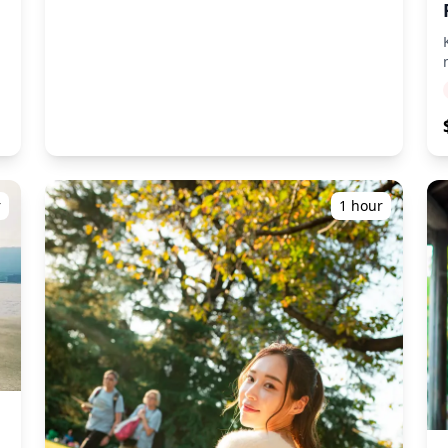
seminggu, dan Anda dapat memilih 10 foto
favorit Anda untuk dikirimkan ulang. Koreksi
dilakukan untuk membangkitkan suasana
tertentu, dan jika diinginkan, penyesuaian
dapat dilakukan pada suasana hati dan warna.
Biarkan kami mengabadikan momen spesial
Anda di Fuchu-cho, Aki-gun melalui layanan
fotografi kami! ◆ Informasi penting: ・Jika Anda
terlambat tiba pada waktu pertemuan yang
dijadwalkan, durasi pemotretan dan jumlah
kami!
foto yang dikirimkan dapat dikurangi. ・Jika
r
1 hour
hujan diperkirakan akan turun di tempat
pemotretan 3 hari sebelum tanggal yang
dijadwalkan atau jika tiba-tiba hujan pada hari
In
pemotretan, tiga opsi tersedia: (1)
menjadwalkan ulang tanggal dan waktu, (2)
mengubah lokasi, atau (3) membatalkan
pemotretan. ![]
e06_d59a1f104b1a401494f0b026d57b25ba~mv2.jpg)
(https://assets.hldycdn.com/519c00e4-d965-
404a-b031-5811d039b537.jpg) ![]
e06_b1f2e037aac74ca388ab1006805edfd1~mv2.jpg)
h
(https://assets.hldycdn.com/8a8704ff-71e2-
4913-8392-65002f4db94f.jpg)
e06_f6e3112457c0440bb17f3cf7795c3ea7~mv2.jpg)