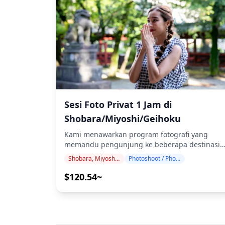
fotografi tersedia di mana saja di Miyajima /
Miyahama Onsen dan dapat dipesan hingga 3
hari sebelumnya. Kami akan mengatur
fotografer berbahasa Inggris/Jepang. File asli
100+ foto akan dikirimkan dalam waktu
seminggu, dan Anda dapat memilih 10 foto
favorit Anda untuk dikirimkan ulang. Koreksi
dilakukan untuk membangkitkan suasana
tertentu, dan jika diinginkan, penyesuaian
dapat dilakukan pada suasana dan warna.
Sesi Foto Privat 1 Jam di
Biarkan kami mengabadikan momen spesial
Shobara/Miyoshi/Geihoku
Anda dengan kuil paling ikonis di Jepang dan
pemandangan pulau yang indah melalui
Kami menawarkan program fotografi yang
layanan fotografi kami! ◆ Lokasi pemotretan
memandu pengunjung ke beberapa destinasi
populer meliputi: ・Kuil Itsukushima: Gerbang
populer dan unik di Shobara / Miyoshi /
Shobara, Miyoshi, Geihoku
Photoshoot / Photo tour
torii terapung yang terkenal dan koridor
Geihoku. Dipandu oleh fotografer berkualifikasi
berwarna merah tua ・Puncak Gunung Misen:
tinggi, program kami menyesuaikan dengan
$120.54~
Panorama 360° pulau-pulau Laut Pedalaman
jadwal perjalanan Anda, menangkap komposisi
Seto ・Taman Miyahama Onsen: Pemandangan
alami dan mengidentifikasi tempat foto yang
sudut terbalik yang unik dari Miyajima ・Kuil
ideal. (Mohon bagikan lokasi pilihan Anda
Daishō-in: 500 patung rakan dan arsitektur kuil
dengan kami!) Sesi fotografi tersedia di mana
・Matahari terbenam rakit tiram: Pemandanga
saja di Shobara / Miyoshi / Geihoku dan dapat