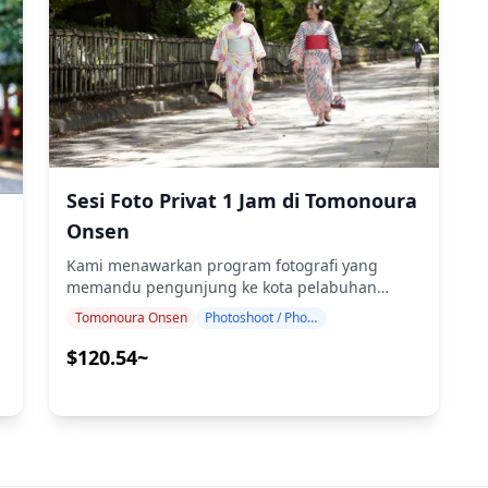
mengatur fotografer berbahasa Inggris/Jepang.
File asli 100+ foto akan dikirimkan dalam waktu
seminggu, dan Anda dapat memilih 10 foto
favorit Anda untuk dikirimkan ulang. Koreksi
dilakukan untuk membangkitkan suasana
tertentu, dan jika diinginkan, penyesuaian
dapat dilakukan pada suasana dan warna.
Biarkan kami mengabadikan momen spesial
Anda di Onomichi, Fukuyama, dan Tomonoura
Sesi Foto Privat 1 Jam di Tomonoura
melalui layanan fotografi kami! Lokasi fotografi
Onsen
populer di area ini meliputi: ・Pelabuhan
bersejarah Tomonoura dengan mercusuar batu
Kami menawarkan program fotografi yang
yang terkenal dan pelabuhan melingkar
memandu pengunjung ke kota pelabuhan
tradisional ・Kuil dan Taman Senkoji yang
bersejarah Tomonoura yang menawan, terkenal
Tomonoura Onsen
Photoshoot / Photo tour
menghadap Laut Pedalaman Seto dari lokasi
sebagai inspirasi 'Ponyo' dari Studio Ghibli dan
lereng bukit Onomichi ・Jalan Kucing (Neko no
menampilkan fasilitas pelabuhan periode Edo
$120.54~
Hosomichi) yang atmosferik dengan tangga
yang terawat terbaik di Jepang. Dipandu oleh
batu dan dekorasi kucing yang menawan ・
fotografer berkualifikasi tinggi, program kami
Paviliun Taichoro Kuil Fukuzenji yang
menyesuaikan jadwal perjalanan Anda,
menawarkan pemandangan laut multi-pulau
menangkap komposisi alami, dan
yang menakjubkan ・Kompleks tepi laut
mengidentifikasi tempat foto ideal di desa
n
ONOMICHI U2 yang sempurna untuk siluet
nelayan yang indah ini. (Mohon bagikan lokasi