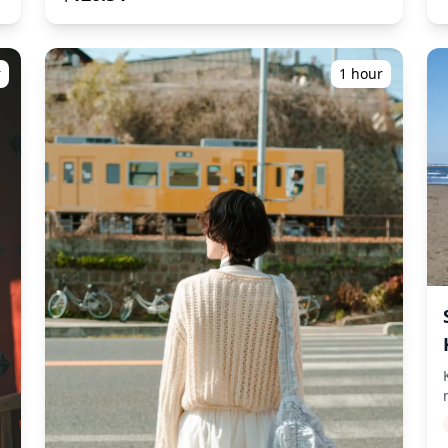
menangkap komposisi alami dan
mengidentifikasi tempat foto yang ideal.
(Mohon bagikan lokasi pilihan Anda dengan
kami!) Sesi fotografi tersedia di mana saja di
r
1 hour
Kure / Etajima dan dapat dipesan hingga 3 hari
sebelumnya. Kami akan mengatur fotografer
berbahasa Inggris/Jepang. File asli 100+ foto
dikirimkan dalam waktu seminggu, dan Anda
dapat memilih 10 foto favorit Anda untuk
dikirim ulang. Koreksi dilakukan untuk
m
membangkitkan suasana tertentu, dan jika
i
diinginkan, penyesuaian dapat dilakukan pada
suasana hati dan warna. Biarkan kami
mengabadikan momen spesial Anda di Kure /
Etajima melalui layanan fotografi kami! ◆
Informasi penting: ・Jika Anda terlambat tiba
untuk waktu pertemuan yang dijadwalkan,
durasi pemotretan dan jumlah foto yang
dikirimkan dapat dikurangi. ・Jika hujan
diperkirakan akan turun di tempat pemotretan
3 hari sebelum tanggal yang dijadwalkan atau
jika tiba-tiba hujan pada hari pemotretan, tiga