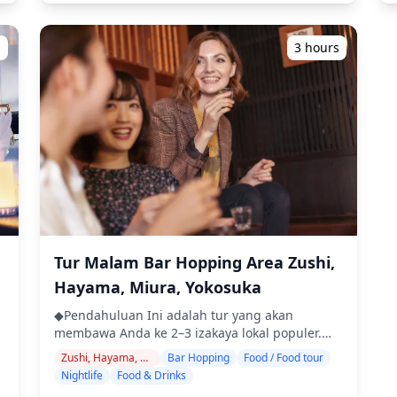
46bc-b3b4-1775c6898ac5.jpg?
Menara Landmark Yokohama (tur tidak
Kanagawa, Yokohama adalah tujuan utama.
w=1200&h=800&fit=crop&q=80) ![]
mencakup semua area sekitarnya) ・Nikmati
Kannai dan Isezakicho penuh dengan izakaya,
a
n
(https://assets.hldycdn.com/d9dd33de-0491-
ketenangan pikiran dengan pemandu yang
bar, dan klub jazz, cocok untuk malam yang
s
3 hours
4cfc-8e6c-5812df791c28.jpg?
ramah, bahkan di tempat-tempat yang mungkin
elegan. Di dekatnya, Noge adalah distrik bar-
w=1200&h=800&fit=crop&q=80) ![]
tidak menggunakan Bahasa Inggris ・Tur
hopping utama, tempat gang-gang sempit
(https://assets.hldycdn.com/19cf17e4-2d11-
kelompok kecil memastikan pengalaman yang
dipenuhi dengan bar berdiri dan pub retro. Di
425b-9139-5d5cfb71f209.jpg?
da
lebih pribadi dan otentik ◆Termasuk ・Sekitar 6
sekitar Stasiun Kawasaki, kedai lokal
3
w=1200&h=800&fit=crop&q=80) ![]
minuman total ・Makan malam: hidangan
menciptakan suasana bersahaja yang ideal
(https://assets.hldycdn.com/970ee883-b322-
izakaya dan makanan khas lokal ・Kunjungi 2–3
untuk minum santai. Di seluruh prefektur,
495d-b73e-9ad33f4b9e08.jpg?
tempat — seperti warung makan, izakaya, atau
tempat-tempat unik menanti. Di daerah Shonan
w=1200&h=800&fit=crop&q=80) ![]
bar — bersama dengan pemandu lokal ◆Tidak
seperti Fujisawa dan Chigasaki, izakaya
(https://assets.hldycdn.com/d4df9c69-10c0-
Te
Termasuk ・Penjemputan dan pengantaran
makanan laut menawarkan hasil tangkapan
t
4afc-930e-e97301c8dbd5.jpg?
hotel ・Tip ・Biaya transportasi ・Minuman
segar di tepi laut. Odawara memberikan
w=1200&h=800&fit=crop&q=80)
atau makanan tambahan yang tidak termasuk
pesona kota pelabuhan dengan kedai yang
dalam biaya tur ・Pengeluaran pribadi atau
berfokus pada ikan, sementara Yokosuka
Tur Malam Bar Hopping Area Zushi,
bel
belanja ◆Info Tambahan ・Jumlah peserta
mencerminkan warisan angkatan lautnya
Hayama, Miura, Yokosuka
maksimum untuk tur ini adalah 8 orang. ・
dengan suasana bar internasional yang kuat.
Anak-anak harus didampingi oleh orang
Beberapa tempat mungkin tidak berbahasa
◆Pendahuluan Ini adalah tur yang akan
dewasa. ・Alkohol hanya disajikan untuk
Inggris, tetapi dengan pemandu lokal Anda
membawa Anda ke 2–3 izakaya lokal populer.
peserta berusia 20 tahun ke atas (usia minum
dapat bersantai dan menikmati. Di daerah
Bersantai dan nikmati makanan dan minuman
Zushi, Hayama, Miura, Yokosuka
Bar Hopping
Food / Food tour
i
legal di Jepang). ・Harap diperhatikan bahwa
tertentu, bar mungkin terbatas, jadi kami akan
daerah dengan santai. Cukup bawa uang tunai,
Nightlife
Food & Drinks
makanan disiapkan di dapur yang terpisah dari
memeriksa apakah bar hopping
dan serahkan sisanya kepada kami. Mari