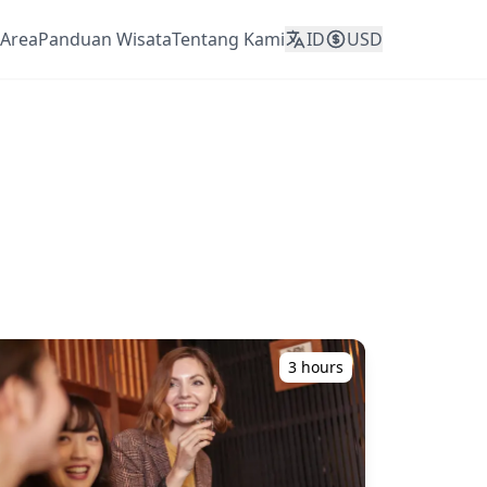
Area
Panduan Wisata
Tentang Kami
ID
USD
3 hours