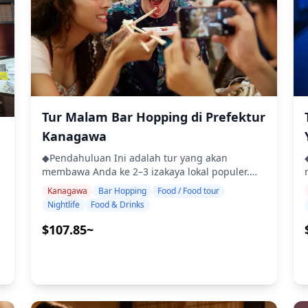
dan makanan khas lokal ・Kunjungi 2–3 tempat
da
— seperti warung makan, izakaya, atau bar —
bersama dengan pemandu lokal ◆Tidak
Termasuk ・Penjemputan dan pengantaran
hotel ・Tip ・Biaya transportasi ・Minuman
atau makanan tambahan yang tidak termasuk
・
dalam biaya tur ・Pengeluaran pribadi atau
belanja ◆Info Tambahan ・Jumlah maksimum
peserta untuk tur ini adalah 8 orang. ・Anak-
Tur Malam Bar Hopping di Prefektur
anak harus didampingi oleh orang dewasa. ・
bel
Kanagawa
Alkohol hanya disajikan kepada peserta yang
berusia 20 tahun ke atas (usia minum legal di
◆Pendahuluan Ini adalah tur yang akan
Jepang). ・Harap diperhatikan bahwa makanan
membawa Anda ke 2–3 izakaya lokal populer.
disiapkan di dapur yang terpisah dari Holiday
Bersantai dan nikmati makanan dan minuman
Kanagawa
Bar Hopping
Food / Food tour
Travel, jadi kami tidak dapat menjamin
daerah dengan santai. Cukup bawa uang tunai,
Nightlife
Food & Drinks
makanan bebas alergi atau mengakomodasi
dan serahkan sisanya kepada kami. Mari
batasan diet. ◆Hakone dan Odawara – Makanan
berbagi pengalaman lokal yang tak terlupakan
$107.85~
.
& Kehidupan Malam Area Hakone dan Odawara
bersama! ・Pilih area pilihan Anda: Lokasi yang
ber
adalah tujuan populer yang terkenal dengan
Anda inginkan di Prefektur Kanagawa (tur tidak
sumber air panas dan landmark bersejarahnya.
mencakup semua area di Prefektur Kanagawa)
Pada siang hari, pengunjung menikmati
・Nikmati ketenangan pikiran dengan
berjalan-jalan melalui kota-kota sumber air
pemandu yang ramah, bahkan di tempat-
panas dan jalan-jalan, sementara di malam hari