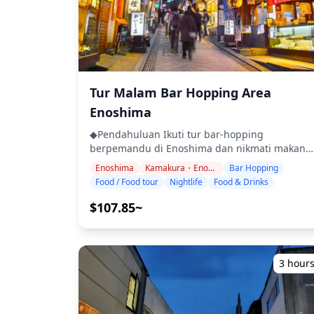
Tur Malam Bar Hopping Area
Enoshima
◆Pendahuluan Ikuti tur bar-hopping
berpemandu di Enoshima dan nikmati makana
serta minuman lokal. Enoshima menawarkan
Enoshima
Kamakura・Enoshima
Bar Hopping
berbagai area untuk dijelajahi: pulau itu sendir
Food / Food tour
Nightlife
Food & Drinks
terkenal dengan hidangan shirasu (teri putih)
dan makanan laut segar di siang hari, tetapi
$107.85~
menjadi lebih tenang di malam hari dengan
pilihan kehidupan malam yang terbatas. Untuk
bar hopping atau menikmati minuman di
malam hari, area di sekitar Stasiun Katase-
3 hour
Enoshima dan Stasiun Fujisawa sangat
direkomendasikan, di mana Anda dapat
menemukan izakaya dan bar kecil yang sering