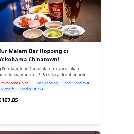
n otentik ◆Termasuk ・Sekitar 6 minuman
total ・Makan malam: hidangan izakaya dan
makanan khas lokal ・Kunjungi 2–3 tempat —
seperti warung makan, izakaya, atau bar —
bersama dengan pemandu lokal ◆Tidak
Termasuk ・Penjemputan dan pengantaran
hotel ・Tip ・Biaya transportasi ・Minuman
atau makanan tambahan yang tidak termasuk
dalam biaya tur ・Pengeluaran pribadi atau
Tur Malam Bar Hopping di
anja ◆Info Tambahan ・Jumlah maksimum
Yokohama Chinatown!
peserta untuk tur ini adalah 8 orang. ・Anak-
anak harus didampingi oleh orang dewasa. ・
◆Pendahuluan Ini adalah tur yang akan
Alkohol hanya disajikan untuk peserta berusia
membawa Anda ke 2–3 izakaya lokal populer.
20 tahun ke atas (usia minum legal di Jepang).
Bersantai dan nikmati makanan dan minuman
Yokohama Chinatown, Motomachi, Yamashita Park
Bar Hopping
Food / Food tour
・Harap dicatat bahwa makanan disiapkan di
daerah dengan santai. Cukup bawa uang tunai,
Nightlife
Food & Drinks
dapur yang terpisah dari Holiday Travel, jadi
dan serahkan sisanya kepada kami. Mari
kami tidak dapat menjamin makanan bebas
berbagi pengalaman lokal yang tak terlupakan
$107.85~
alergi atau mengakomodasi batasan diet.
sama! ・Pilih area pilihan Anda: Yokohama
◆Hakone Yumoto Onsen – Makanan &
Chinatown, Motomachi, atau Taman Yamashita
Kehidupan Malam Area Hakone Yumoto Onsen
(tur tidak mencakup ketiga area tersebut) ・
dikenal sebagai pintu gerbang menuju Hakone,
Nikmati ketenangan pikiran dengan pemandu
menarik pengunjung harian dan tamu yang
yang ramah, bahkan di tempat-tempat yang
menginap. Pada siang hari, pengunjung