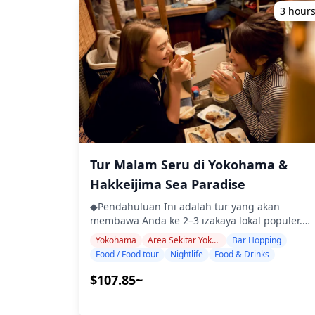
tempat-tempat di mana bahasa Inggris
3 hour
disiapkan di dapur yang terpisah dari Holiday
mungkin tidak digunakan ・Tur kelompok kecil
Travel, jadi kami tidak dapat menjamin
memastikan pengalaman yang lebih pribadi
makanan bebas alergi atau mengakomodasi
dan otentik ◆Termasuk ・Sekitar 6 minuman
batasan diet. ◆Enoshima – Makanan &
total ・Makan malam: hidangan izakaya dan
Kehidupan Malam Enoshima adalah tujuan
makanan khas lokal ・Kunjungi 2–3 tempat —
pulau populer yang dikelilingi oleh laut, ramai
seperti warung makan, izakaya, atau bar —
di siang hari dengan pengunjung yang mencar
bersama dengan pemandu lokal ◆Tidak
makanan laut segar dan hidangan shirasu (teri
Termasuk ・Penjemputan dan pengantaran
putih) yang terkenal. Di sepanjang jalan
hotel ・Tip ・Biaya transportasi ・Minuman
menuju kuil, Anda akan menemukan banyak
atau makanan tambahan yang tidak termasuk
makanan khas lokal yang cocok untuk camilan,
Tur Malam Seru di Yokohama &
dalam biaya tur ・Pengeluaran pribadi atau
seperti mangkuk shirasu, makanan laut bakar,
belanja ◆Info Tambahan ・Jumlah maksimum
dan kerupuk nasi gurita, sehingga
Hakkeijima Sea Paradise
peserta untuk tur ini adalah 8 orang. ・Anak-
memudahkan untuk menikmati jalan-jalan dan
anak harus didampingi oleh orang dewasa. ・
◆Pendahuluan Ini adalah tur yang akan
bersantap sekaligus. Namun, di malam hari,
Alkohol hanya disajikan untuk peserta berusia
membawa Anda ke 2–3 izakaya lokal populer.
pulau itu sendiri menjadi sepi, dengan hanya
20 tahun ke atas (usia minum legal di Jepang).
Bersantai dan nikmati makanan serta minuma
sejumlah restoran yang buka. Untuk bar
Yokohama
Area Sekitar Yokohama Hakkeijima Sea Paradise
Bar Hopping
・Harap perhatikan bahwa makanan disiapkan
khas daerah dengan santai. Cukup bawa uang
hopping atau menikmati minuman di malam
Food / Food tour
Nightlife
Food & Drinks
di dapur yang terpisah dari Holiday Travel, jadi
tunai, dan serahkan sisanya kepada kami. Mari
hari, area di sekitar Stasiun Katase-Enoshima
kami tidak dapat menjamin makanan bebas
berbagi pengalaman lokal yang tak terlupakan
$107.85~
dan Stasiun Fujisawa sangat direkomendasikan
alergi atau mengakomodasi batasan diet.
bersama! ・Pilih area pilihan Anda di dalam
di mana penduduk setempat sering
◆Kamakura dan Enoshima – Makanan &
area Yokohama & Hakkeijima Sea Paradise (tur
mengunjungi izakaya dan bar kecil. Cara