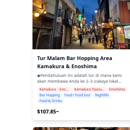
dikunjungi oleh penduduk setempat dalam
suasana yang nyaman. ・Kunjungi 2–3 izakaya
atau bar di area pilihan Anda di Enoshima ・
Nikmati ketenangan pikiran dengan pemandu
yang ramah, bahkan di tempat-tempat yang
mungkin tidak menggunakan Bahasa Inggris 
Tur kelompok kecil memastikan pengalaman
yang lebih pribadi dan otentik ◆Termasuk ・2
minuman di setiap 3 tempat (total 6 minuman)
・Makan malam: hidangan izakaya dan
Tur Malam Bar Hopping Area
makanan khas lokal ・Kunjungi 2–3 tempat —
seperti warung makan, izakaya, atau bar —
Kamakura & Enoshima
bersama dengan pemandu lokal ◆Tidak
◆Pendahuluan Ini adalah tur di mana kami
Termasuk ・Penjemputan dan pengantaran
akan membawa Anda ke 2–3 izakaya lokal
hotel ・Tip ・Biaya transportasi ・Minuman
populer. Bersantai dan nikmati makanan dan
atau makanan tambahan yang tidak termasuk
Kamakura・Enoshima
Kamakura Stasiun Timur・Komachi-dori (Tsuruoka Hachimangu)
Enoshima
minuman daerah dengan santai. Cukup bawa
dalam biaya tur ・Pengeluaran pribadi atau
Bar Hopping
Food / Food tour
Nightlife
uang tunai, dan serahkan sisanya kepada kami
belanja ◆Info Tambahan ・Jumlah maksimum
Food & Drinks
Mari berbagi pengalaman lokal yang tak
peserta untuk tur ini adalah 8 orang. ・Anak-
terlupakan bersama! ・Pilih area pilihan Anda:
$107.85~
anak harus didampingi oleh orang dewasa. ・
Kamakura atau Enoshima (tur tidak mencakup
Alkohol hanya disajikan untuk peserta berusia
semua area) ・Nikmati ketenangan pikiran
20 tahun ke atas (usia minum legal di Jepang).
dengan pemandu yang ramah, bahkan di
・Harap diperhatikan bahwa makanan