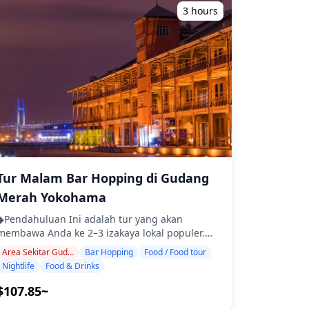
mungkin tidak menggunakan Bahasa Inggris ・
menikmati berjalan-jalan melalui kota sumber
3 hours
Tur kelompok kecil memastikan pengalaman
air panas, menjelajahi toko-toko suvenir, dan
ang lebih pribadi dan otentik ◆Termasuk ・
mencicipi makanan jalanan, sementara di
Sekitar 6 minuman total ・Makan malam:
malam hari suasananya menjadi lebih tenang,
hidangan izakaya dan makanan khas lokal ・
mengungkapkan pesona tenang dari kota
Kunjungi 2–3 tempat — seperti warung makan,
onsen tradisional. Di sekitar Stasiun Hakone-
izakaya, atau bar — bersama dengan pemandu
Yumoto, Anda akan menemukan sejumlah
 ◆Tidak Termasuk ・Penjemputan dan
izakaya dan tempat makan, sehingga
pengantaran hotel ・Tip ・Biaya transportasi ・
memungkinkan untuk menikmati bar hopping
Minuman atau makanan tambahan yang tidak
di sekitar dua tempat dalam jarak berjalan kaki.
termasuk dalam biaya tur ・Pengeluaran
Namun, tidak seperti di kota-kota besar, tempat-
ribadi atau belanja ◆Info Tambahan ・Jumlah
tempat tersebut tidak terkonsentrasi secara
peserta maksimum untuk tur ini adalah 8
padat, dan beberapa mungkin tutup relatif
Tur Malam Bar Hopping di Gudang
orang. ・Anak-anak harus didampingi oleh
awal. Jika Anda ingin menikmati bar hopping di
orang dewasa. ・Alkohol hanya disajikan untuk
Merah Yokohama
sini, sebaiknya putuskan tempat yang ingin
peserta berusia 20 tahun ke atas (usia minum
Anda kunjungi terlebih dahulu. Bagi mereka
Pendahuluan Ini adalah tur yang akan
legal di Jepang). ・Harap diperhatikan bahwa
yang tertarik dengan bar hopping di area ini,
membawa Anda ke 2–3 izakaya lokal populer.
makanan disiapkan di dapur yang terpisah dari
silakan berkonsultasi dengan kami terlebih
Bersantai dan nikmati makanan dan minuman
Holiday Travel, jadi kami tidak dapat menjamin
Area Sekitar Gudang Merah Yokohama
Bar Hopping
Food / Food tour
dahulu, termasuk tanggal pilihan Anda.
daerah dengan santai. Cukup bawa uang tunai,
makanan bebas alergi atau mengakomodasi
Nightlife
Food & Drinks
dan serahkan sisanya kepada kami. Mari
atasan diet. ◆Yokohama Chinatown,
berbagi pengalaman lokal yang tak terlupakan
$107.85~
Motomachi, Taman Yamashita – Makanan &
sama! ・Pilih area pilihan Anda: Area
Kehidupan Malam Area Yokohama Chinatown,