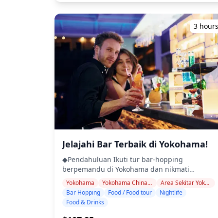
Kehidupan Malam Area Kamakura dan
tidak mencakup semua area) ・Nikmati
terbaik untuk menikmati Enoshima adalah
Enoshima adalah tujuan populer di mana
ketenangan pikiran dengan pemandu yang
dengan menikmati masakan makanan lautnya
sejarah ibu kota kuno bertemu dengan suasan
ramah, bahkan di tempat-tempat yang mungki
di siang hari dan kemudian merasakan budaya
3 hour
resor tepi laut. Pada siang hari, pengunjung
tidak menggunakan bahasa Inggris ・Tur
izakaya di area stasiun terdekat di malam hari. !
menikmati menjelajahi kuil dan tempat suci,
kelompok kecil memastikan pengalaman yang
[](https://assets.hldycdn.com/cf9ccf88-3eb0-
berjalan-jalan di sepanjang Jalan Komachi
lebih pribadi dan otentik ◆Termasuk ・Sekitar 6
409a-91c4-dd182eb07c7d.webp?
dengan banyak warung makanannya, dan
minuman total ・Makan malam: hidangan
w=1200&h=800&fit=crop&q=80) ![]
menikmati makanan laut segar di Enoshima. Di
izakaya dan makanan khas lokal ・Kunjungi 2–
(https://assets.hldycdn.com/50e9a869-6cc3-
malam hari, suasananya menjadi lebih tenang.
tempat — seperti warung makan, izakaya, atau
4adc-9b60-5ab1d2350257.webp?
Di sekitar Stasiun Kamakura, Anda akan
bar — bersama dengan pemandu lokal ◆Tidak
w=1200&h=800&fit=crop&q=80) ![]
menemukan kelompok izakaya dan tempat
Termasuk ・Penjemputan dan pengantaran
(https://assets.hldycdn.com/4a6bee8e-4de1-
makan, sehingga memungkinkan untuk
hotel ・Tip ・Biaya transportasi ・Minuman
40ed-8d50-22750c96207d.webp?
menikmati bar hopping di dua atau tiga tempa
atau makanan tambahan yang tidak termasuk
w=1200&h=800&fit=crop&q=80) ![]
dalam jarak berjalan kaki. Meskipun skalanya
dalam biaya tur ・Pengeluaran pribadi atau
(https://assets.hldycdn.com/c9fab4b0-4d90-
kecil, banyak dari tempat-tempat ini dicintai
belanja ◆Info Tambahan ・Jumlah peserta
416d-af80-0a369ebc8bbe.jpg?
Jelajahi Bar Terbaik di Yokohama!
oleh penduduk setempat dan menawarkan
maksimum untuk tur ini adalah 8 orang. ・
w=1200&h=800&fit=crop&q=80) ![]
suasana yang hangat dan ramah. Sebaliknya,
Anak-anak harus didampingi oleh orang
◆Pendahuluan Ikuti tur bar-hopping
(https://assets.hldycdn.com/43a0b6c4-9cf3-
Enoshima memiliki lebih sedikit pilihan tempat
dewasa. ・Alkohol hanya disajikan untuk
berpemandu di Yokohama dan nikmati
4be7-a867-f7ef57cd63f7.webp?
makan yang buka di malam hari dan kurang
peserta berusia 20 tahun ke atas (usia minum
makanan serta minuman lokal. Yokohama
w=1200&h=800&fit=crop&q=80)
Yokohama
Yokohama Chinatown
Area Sekitar Yokohama Landmark Tower
cocok untuk bar hopping, tetapi jika Anda
legal di Jepang). ・Harap dicatat bahwa
menawarkan berbagai area untuk dijelajahi: di
Bar Hopping
Food / Food tour
Nightlife
menuju ke Katase-Enoshima atau Stasiun
makanan disiapkan di dapur yang terpisah dar
Noge, izakaya dan pub kecil berjejer di jalanan
Food & Drinks
Fujisawa, Anda akan menemukan izakaya dan
Holiday Travel, jadi kami tidak dapat menjamin
dengan suasana retro era Showa,
bar yang sering dikunjungi oleh penduduk
makanan bebas alergi atau mengakomodasi
menjadikannya sempurna untuk bar hopping