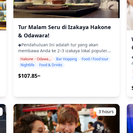
Tur Malam Seru di Izakaya Hakone
& Odawara!
◆Pendahuluan Ini adalah tur yang akan
membawa Anda ke 2–3 izakaya lokal populer.
Bersantai dan nikmati makanan serta minuman
Hakone・Odawara
Bar Hopping
Food / Food tour
khas daerah dengan santai. Cukup bawa uang
n
Nightlife
Food & Drinks
tunai, dan serahkan sisanya kepada kami. Mari
berbagi pengalaman lokal yang tak terlupakan
i
$107.85~
bersama! ・Pilih area pilihan Anda: Hakone
atau Odawara (tur tidak mencakup semua area)
・Nikmati ketenangan pikiran dengan
t
pemandu yang ramah, bahkan di tempat-
tempat yang mungkin tidak menggunakan
Bahasa Inggris ・Tur kelompok kecil
s
3 hours
memastikan pengalaman yang lebih pribadi
dan otentik ◆Termasuk ・Sekitar 6 minuman
secara total ・Makan malam: hidangan izakaya