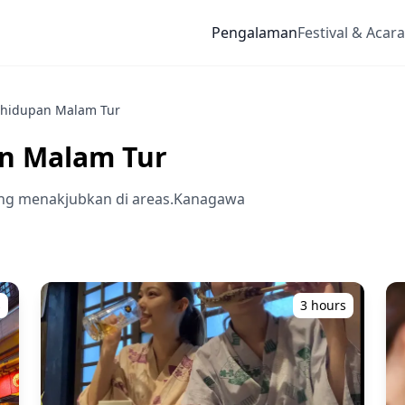
Pengalaman
Festival & Acara
hidupan Malam Tur
n Malam Tur
g menakjubkan di areas.Kanagawa
s
3 hours