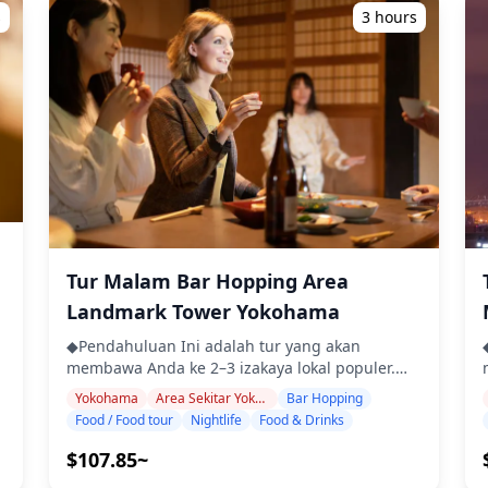
tempat yang mungkin tidak menggunakan
suasana keseluruhan menjadi tenang dan
s
3 hours
Bahasa Inggris ・Tur kelompok kecil
santai. Di sekitar Stasiun Odawara, Anda akan
memastikan pengalaman yang lebih pribadi
y
menemukan kelompok izakaya dan restoran,
dan otentik ◆Termasuk ・Sekitar 6 minuman
sehingga memungkinkan untuk menikmati bar
total ・Makan malam: hidangan izakaya dan
hopping di dua atau tiga tempat dalam jarak
makanan khas lokal ・Kunjungi 2–3 tempat —
berjalan kaki. Pilihannya berkisar dari izakaya
seperti warung makan, izakaya, atau bar —
tradisional yang sering dikunjungi oleh
i
bersama dengan pemandu lokal ◆Tidak
lokal
penduduk setempat hingga bar makan modern,
Termasuk ・Penjemputan dan pengantaran
yang menawarkan pengalaman kehidupan
hotel ・Tip ・Biaya transportasi ・Minuman
malam yang meriah. Sebaliknya, di kota-kota
atau makanan tambahan yang tidak termasuk
sumber air panas Hakone, lebih umum untuk
dalam biaya tur ・Pengeluaran pribadi atau
p
makan dan minum di dalam akomodasi ryokan,
belanja ◆Info Tambahan ・Jumlah maksimum
dan pilihan untuk mengunjungi beberapa
Tur Malam Bar Hopping Area
peserta untuk tur ini adalah 8 orang. ・Anak-
izakaya terbatas. Bagi wisatawan yang ingin
anak harus didampingi oleh orang dewasa. ・
Landmark Tower Yokohama
menggabungkan jalan-jalan dengan bar
Alkohol hanya disajikan untuk peserta berusia
hopping, area Odawara sangat
◆
◆Pendahuluan Ini adalah tur yang akan
20 tahun ke atas (usia minum legal di Jepang).
n
direkomendasikan. Kami dapat membantu
membawa Anda ke 2–3 izakaya lokal populer.
・Harap diperhatikan bahwa makanan
Anda memilih tempat terbaik sesuai preferensi
Bersantai dan nikmati makanan dan minuman
disiapkan di dapur yang terpisah dari Holiday
Yokohama
Area Sekitar Yokohama Landmark Tower
Bar Hopping
Anda, jadi jangan ragu untuk menghubungi
daerah dengan santai. Cukup bawa uang tunai,
Travel, jadi kami tidak dapat menjamin
Food / Food tour
Nightlife
Food & Drinks
dan bergabung dengan kami untuk malam
,
dan serahkan sisanya kepada kami. Mari
makanan bebas alergi atau mengakomodasi
b
yang tak terlupakan. ![]
berbagi pengalaman lokal yang tak terlupakan
$107.85~
batasan diet. ◆Kanagawa – Makanan &
(https://assets.hldycdn.com/a87a8576-f589-
ber
bersama! ・Pilih area pilihan Anda: Area
Kehidupan Malam Untuk kehidupan malam di