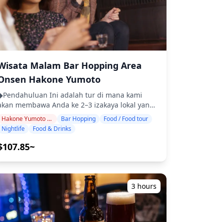
Wisata Malam Bar Hopping Area
Onsen Hakone Yumoto
◆Pendahuluan Ini adalah tur di mana kami
akan membawa Anda ke 2–3 izakaya lokal yang
populer. Bersantai dan nikmati makanan dan
Hakone Yumoto Onsen
Bar Hopping
Food / Food tour
minuman daerah dengan santai. Cukup bawa
Nightlife
Food & Drinks
uang tunai, dan serahkan sisanya kepada kami.
Mari berbagi pengalaman lokal yang tak
$107.85~
erlupakan bersama! ・Pilih area pilihan Anda:
Onsen Hakone Yumoto (tur tidak mencakup
semua area Hakone) ・Nikmati ketenangan
pikiran dengan pemandu yang ramah, bahkan
3 hours
di tempat-tempat di mana bahasa Inggris
mungkin tidak digunakan ・Tur kelompok kecil
memastikan pengalaman yang lebih pribadi