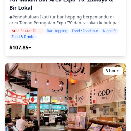
alergi atau mengakomodasi batasan diet. ◆Area Expo
Bir Lokal
City – Makanan & Kehidupan Malam Area Expo City, yang
◆Pendahuluan Ikuti tur bar-hopping berpemandu di
terletak di sebelah Taman Peringatan Expo '70 di Osaka
area Taman Peringatan Expo '70 dan rasakan kehidupan
utara, adalah kompleks hiburan dan perbelanjaan besar
malam Osaka pinggiran utara yang santai. Kunjungi tiga
yang dapat dinikmati sepanjang hari. Di dalamnya, Anda
Area Sekitar Taman Peringatan Expo
Bar Hopping
Food / Food tour
Nightlife
izakaya atau bar pilihan untuk menikmati hidangan khas
akan menemukan berbagai macam restoran dan kafe,
Food & Drinks
lokal seperti okonomiyaki, kushikatsu, takoyaki, dan bir
tetapi hanya ada beberapa tempat yang buka hingga
lokal. Sambil berjalan-jalan di lingkungan Senri-Chuo
larut malam, sehingga area ini kurang cocok untuk bar
$107.85~
dan Suita, mampirlah ke tempat-tempat menarik dan
hopping. Bagi mereka yang ingin menikmati kehidupan
temukan tempat favorit baru Anda. ・Kunjungi tiga
malam sepenuhnya, area Stasiun Senri-Chuo di
izakaya atau bar di lokasi pilihan Anda di area Taman
dekatnya — hanya beberapa halte kereta — sangat
Expo ・Tur kelompok kecil memastikan pengalaman
direkomendasikan. Di sekitar Senri-Chuo, Anda akan
3 hours
yang intim dan otentik ・Nikmati hidangan khas lokal
menemukan izakaya dan bar makan yang sering
ala Osaka, termasuk okonomiyaki, kushikatsu, dan
dikunjungi oleh penduduk setempat, tempat Anda dapat
takoyaki ・Pelajari tentang budaya daerah dan etika
merasakan bar hopping kasual di dua atau tiga tempat
makan dari pemandu Anda ・Rasakan kehidupan malam
berbeda. Cara sempurna untuk menikmati area ini
Senri-Chuo dan Suita yang santai, ideal untuk malam
adalah dengan menghabiskan hari berbelanja dan
yang nyaman ◆Termasuk ・2 minuman di setiap 3
menjelajahi Expo City, lalu menuju ke Senri-Chuo di
tempat (total 6 minuman) ・Makan malam: hidangan
malam hari untuk menemukan kehidupan malam lokal
izakaya dan hidangan khas lokal ・Kunjungi 2–3 tempat
di Osaka utara. ![](https://assets.hldycdn.com/50e9a869-
— seperti warung makan, izakaya, atau bar — bersama
6cc3-4adc-9b60-5ab1d2350257.webp?
dengan pemandu lokal ◆Tidak Termasuk ・Penjemputan
w=1200&h=800&fit=crop&q=80) ![]