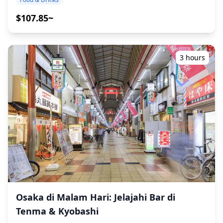
dan bersantap. Di dalam Namba Parks, Anda akan
(https://assets.hldycdn.com/6cee7369-4255-4210-a9e2-
kepada kami. Mari berbagi pengalaman lokal yang tak
menemukan berbagai macam restoran dan kafe, yang
40087cccff5f.jpg?w=1200&h=800&fit=crop&q=80) ![]
terlupakan bersama! ・Pilih area pilihan Anda: Area
$107.85~
menawarkan suasana santai untuk makan dan minum di
(https://assets.hldycdn.com/33a5d675-58ef-492d-93f6-
Teluk Osaka (USJ atau Kaiyukan) (tur tidak mencakup
malam hari. Di sekitar kompleks, ada juga izakaya dan
d21df091db24.jpg?w=1200&h=800&fit=crop&q=80) ![]
semua area) ・Nikmati ketenangan pikiran dengan
bar makan yang sering dikunjungi oleh penduduk
(https://assets.hldycdn.com/997cc263-c9b2-43a6-bd12-
pemandu yang ramah, bahkan di tempat-tempat yang
setempat setelah bekerja dan wisatawan. Dengan
b2329edc3b7b.webp?w=1200&h=800&fit=crop&q=80)
mungkin tidak menggunakan Bahasa Inggris ・Tur
3 hours
Dotonbori dan Shinsaibashi yang hanya berjalan kaki
kelompok kecil memastikan pengalaman yang lebih
singkat, area ini juga cocok untuk bar hopping di
pribadi dan otentik ◆Termasuk ・Sekitar 6 minuman
beberapa izakaya. Pada saat yang sama, karena Namba
total ・Makan malam: hidangan izakaya dan makanan
Parks sendiri berpusat pada fasilitas komersial, tempat
khas lokal ・Kunjungi 2–3 tempat — seperti warung
ini bukanlah distrik minum larut malam, sehingga sama-
makan, izakaya, atau bar — bersama dengan pemandu
sama cocok bagi mereka yang lebih suka menghabiskan
lokal ◆Tidak Termasuk ・Penjemputan dan pengantaran
malam yang tenang di satu tempat. Secara keseluruhan,
hotel ・Tip ・Biaya transportasi ・Minuman atau
area Namba Parks berfungsi sebagai basis yang nyaman
makanan tambahan yang tidak termasuk dalam biaya
untuk menikmati makanan dan kehidupan malam Osaka
tur ・Pengeluaran pribadi atau belanja ◆Info Tambahan
bersama dengan belanja dan jalan-jalan.
・Jumlah maksimum peserta untuk tur ini adalah 8
orang. ・Anak-anak harus didampingi oleh orang
dewasa. ・Alkohol hanya disajikan untuk peserta berusia
20 tahun ke atas (usia minum legal di Jepang). ・Harap
perhatikan bahwa makanan disiapkan di dapur yang
Osaka di Malam Hari: Jelajahi Bar di
terpisah dari Holiday Travel, jadi kami tidak dapat
Tenma & Kyobashi
menjamin makanan bebas alergi atau mengakomodasi