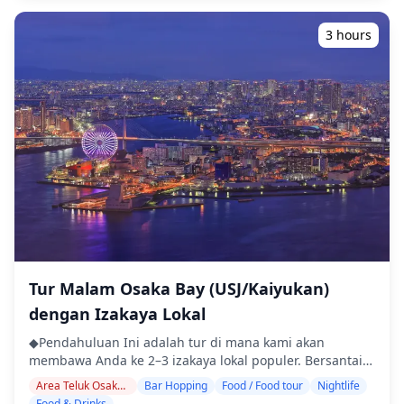
dengan pemandu yang ramah, bahkan di tempat-
dipenuhi dengan izakaya kecil dan bar berdiri yang
tempat yang mungkin tidak menggunakan bahasa
memudahkan untuk menikmati bar hopping santai
3 hours
Inggris ・Tur kelompok kecil memastikan pengalaman
dalam waktu singkat. Melangkah keluar dari fasilitas,
yang lebih pribadi dan otentik ◆Termasuk ・Sekitar 6
Anda juga memiliki akses ke area Umeda yang lebih
minuman secara total ・Makan malam: hidangan
luas, dengan pub tradisional dan bar makan yang tak
izakaya dan makanan khas lokal ・Kunjungi 2–3 tempat
terhitung jumlahnya, menawarkan suasana kehidupan
— seperti warung makan, izakaya, atau bar — bersama
malam yang semarak yang terkenal di Osaka. Karena
dengan pemandu lokal ◆Tidak Termasuk ・Penjemputan
sebagian besar tempat di dalam Lucua mengikuti jam
dan pengantaran hotel ・Tip ・Biaya transportasi ・
operasional fasilitas komersial dan tutup relatif awal,
Minuman atau makanan tambahan yang tidak termasuk
mereka yang ingin minum hingga larut malam
dalam biaya tur ・Pengeluaran pribadi atau belanja
disarankan untuk pergi ke distrik hiburan di sekitarnya.
◆Info Tambahan ・Jumlah peserta maksimum untuk tur
Secara keseluruhan, area Lucua Osaka menggabungkan
ini adalah 8 orang. ・Anak-anak harus didampingi oleh
kenyamanan yang tak terkalahkan dengan pengalaman
orang dewasa. ・Alkohol hanya disajikan untuk peserta
bersantap yang beragam. ![]
berusia 20 tahun ke atas (usia minum legal di Jepang).
(https://assets.hldycdn.com/d0b1be87-c619-4b30-90e0-
・Harap diperhatikan bahwa makanan disiapkan di
64af48206df7.webp?w=1200&h=800&fit=crop&q=80) ![]
Tur Malam Osaka Bay (USJ/Kaiyukan)
dapur yang terpisah dari Holiday Travel, jadi kami tidak
(https://assets.hldycdn.com/f4f9ea33-3e56-495a-bd6a-
dengan Izakaya Lokal
dapat menjamin makanan bebas alergi atau
1fcf1e1152f1.webp?w=1200&h=800&fit=crop&q=80) ![]
mengakomodasi batasan diet. ◆Namba Parks – Makanan
(https://assets.hldycdn.com/83e1f1b3-6df1-42e4-bc90-
◆Pendahuluan Ini adalah tur di mana kami akan
& Kehidupan Malam Area Namba Parks terletak di
f5024066de2a.webp?w=1200&h=800&fit=crop&q=80) ![]
membawa Anda ke 2–3 izakaya lokal populer. Bersantai
jantung distrik Minami Osaka dan merupakan tempat
(https://assets.hldycdn.com/c2320bfa-0954-4b71-9e36-
dan nikmati makanan dan minuman daerah dengan
Area Teluk Osaka・Area USJ
Bar Hopping
Food / Food tour
Nightlife
populer di mana pengunjung dapat menikmati belanja
b17f5c2da8ca.webp?w=1200&h=800&fit=crop&q=80) ![]
santai. Cukup bawa uang tunai, dan serahkan sisanya
Food & Drinks