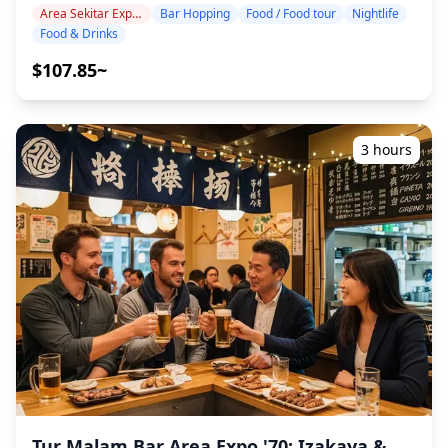
makanan serta minuman khas daerah dengan santai.
yang menampilkan pesona Osaka. Di dalam gedung,
Area Sekitar Expo City
Bar Hopping
Food / Food tour
Nightlife
Cukup bawa uang tunai, dan serahkan sisanya kepada
Anda akan menemukan banyak restoran dan bar tempat
Food & Drinks
kami. Mari berbagi pengalaman lokal yang tak
Anda dapat menikmati makanan dan minuman sambil
terlupakan bersama! ・Pilih area yang Anda sukai: Expo
$107.85~
menikmati pemandangan malam yang indah. Di sekitar
City atau Stasiun Senri-Chuo (tur tidak mencakup semua
Tennoji terdekat, izakaya kasual dan restoran lokal
area) ・Nikmati ketenangan pikiran dengan pemandu
menciptakan suasana yang hidup di mana Anda dapat
yang ramah, bahkan di tempat-tempat yang mungkin
minum dan makan bersama penduduk setempat. Dalam
tidak menggunakan bahasa Inggris ・Tur kelompok kecil
3 hours
jarak berjalan kaki, Anda juga dapat mencapai area
memastikan pengalaman yang lebih pribadi dan otentik
Shinsekai dan Tsutenkaku, yang dikenal dengan budaya
◆Termasuk ・Sekitar 6 minuman total ・Makan malam:
izakaya Osaka yang mengakar kuat. Secara keseluruhan,
hidangan izakaya dan makanan khas lokal ・Kunjungi 2–
area Abeno Harukas menggabungkan santapan gedung
3 tempat — seperti warung makan, izakaya, atau bar —
tinggi modern dengan kedai lingkungan tradisional,
bersama dengan pemandu lokal ◆Tidak Termasuk ・
menjadikannya tempat yang ideal untuk merasakan
Penjemputan dan pengantaran hotel ・Tip ・Biaya
kehidupan malam Osaka yang beragam di satu lokasi
transportasi ・Minuman atau makanan tambahan yang
yang nyaman.
tidak termasuk dalam biaya tur ・Pengeluaran pribadi
atau belanja ◆Info Tambahan ・Jumlah peserta
maksimum untuk tur ini adalah 8 orang. ・Anak-anak
harus didampingi oleh orang dewasa. ・Alkohol hanya
disajikan untuk peserta berusia 20 tahun ke atas (usia
minum legal di Jepang). ・Harap dicatat bahwa
makanan disiapkan di dapur yang terpisah dari Holiday
Tur Malam Bar Area Expo '70: Izakaya &
Travel, jadi kami tidak dapat menjamin makanan bebas