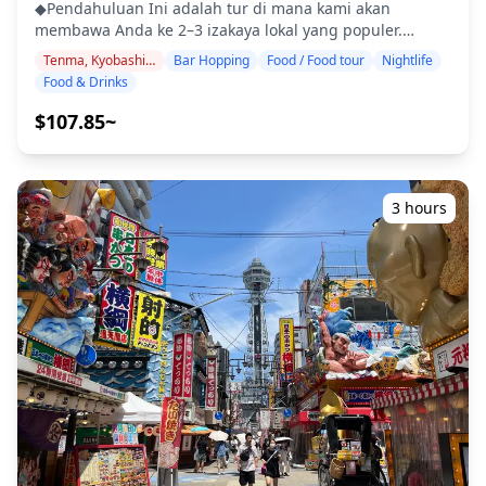
batasan diet. ◆Area Teluk Osaka – Makanan &
◆Pendahuluan Ini adalah tur di mana kami akan
Kehidupan Malam Area Teluk Osaka, rumah bagi
membawa Anda ke 2–3 izakaya lokal yang populer.
Universal Studios Japan dan Akuarium Osaka Kaiyukan
Bersantai dan nikmati makanan dan minuman daerah
Tenma, Kyobashi, Osaka-jo
Bar Hopping
Food / Food tour
Nightlife
yang terkenal, menawarkan perpaduan yang hidup
dengan santai. Cukup bawa uang tunai, dan serahkan
Food & Drinks
antara pilihan tempat makan dan kehidupan malam. Di
sisanya kepada kami. Mari berbagi pengalaman lokal
sekitar Universal City Walk, pengunjung dapat
yang tak terlupakan bersama! ・Pilih area pilihan Anda:
$107.85~
menemukan berbagai restoran internasional, bar
Tenma, Kyobashi, atau Osaka Castle (tur tidak mencakup
kasual, dan tempat makan ramah keluarga—sempurna
ketiga area tersebut) ・Nikmati ketenangan pikiran
untuk kelompok setelah seharian di taman hiburan. Bagi
dengan pemandu yang ramah, bahkan di tempat-
mereka yang mencari cita rasa lokal, area ini juga
tempat di mana bahasa Inggris mungkin tidak
3 hours
memiliki makanan jalanan ala Osaka seperti takoyaki,
digunakan ・Tur kelompok kecil memastikan
okonomiyaki, dan kushikatsu. Banyak tempat dirancang
pengalaman yang lebih pribadi dan otentik ◆Termasuk
agar mudah dimasuki bagi pengunjung pertama kali,
・2 minuman di setiap 3 tempat (total 6 minuman) ・
menjadikannya ramah pemula dibandingkan dengan
Makan malam: hidangan izakaya dan makanan khas
distrik bar lokal yang lebih dalam seperti Tenma atau
lokal ・Kunjungi 2–3 tempat — seperti warung makan,
Kyobashi. Di malam hari, suasana tepi laut dan kincir ria
izakaya, atau bar — bersama dengan pemandu lokal
yang diterangi menciptakan suasana santai,
◆Tidak Termasuk ・Penjemputan dan pengantaran hotel
menjadikannya ideal untuk bar hopping kasual atau
・Tip ・Biaya transportasi ・Minuman atau makanan
makan malam indah bersama teman dan keluarga. ![]
tambahan yang tidak termasuk dalam biaya tur ・
(https://assets.hldycdn.com/c877e5b3-5c76-4f0a-bae0-
Pengeluaran pribadi atau belanja ◆Info Tambahan ・
c751e2424b57.webp?w=1200&h=800&fit=crop&q=80) ![]
Jumlah maksimum peserta untuk tur ini adalah 8 orang.
(https://assets.hldycdn.com/6514c06c-fb69-4b01-b641-
・Anak-anak harus didampingi oleh orang dewasa. ・
a2872f726669.jpg?w=1200&h=800&fit=crop&q=80) ![]
Alkohol hanya disajikan untuk peserta berusia 20 tahun