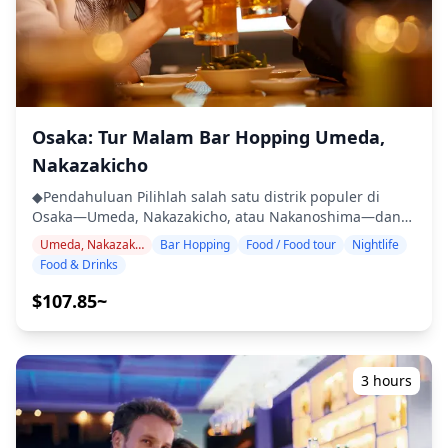
c6c6e3b7b950.webp?w=1200&h=800&fit=crop&q=80) ![]
salah satu distrik hiburan paling terkenal di Osaka
(https://assets.hldycdn.com/f8bd341d-fb5f-4cff-888c-
◆Termasuk ・2 minuman di setiap 3 tempat (total 6
611f34a2b9ad.jpg?w=1200&h=800&fit=crop&q=80) ![]
minuman) ・Makan malam: hidangan izakaya dan
(https://assets.hldycdn.com/87c0dbc4-065e-47d8-ac86-
hidangan khas lokal ・Kunjungi 2–3 tempat — seperti
457d80c9b7e6.jpg?w=1200&h=800&fit=crop&q=80) ![]
warung makan, izakaya, atau bar — bersama dengan
(https://assets.hldycdn.com/11c3e6ce-f08f-4e60-98b4-
pemandu lokal ◆Tidak Termasuk ・Penjemputan dan
d7be8f6ec703.webp?w=1200&h=800&fit=crop&q=80)
pengantaran hotel ・Tip ・Biaya transportasi ・
Osaka: Tur Malam Bar Hopping Umeda,
Minuman atau makanan tambahan yang tidak termasuk
Nakazakicho
dalam biaya tur ・Pengeluaran pribadi atau belanja
◆Info Tambahan ・Jumlah maksimum peserta untuk tur
◆Pendahuluan Pilihlah salah satu distrik populer di
ini adalah 8 orang. ・Anak-anak harus didampingi oleh
Osaka—Umeda, Nakazakicho, atau Nakanoshima—dan
orang dewasa. ・Alkohol hanya disajikan untuk peserta
ikuti tur bar-hopping dengan pemandu untuk
Umeda, Nakazakicho, Nakanoshima
Bar Hopping
Food / Food tour
Nightlife
berusia 20 tahun ke atas (usia minum legal di Jepang).
merasakan kehidupan malam kota. Di area yang Anda
Food & Drinks
・Harap diperhatikan bahwa makanan disiapkan di
pilih, kunjungi tiga izakaya atau bar untuk menikmati
dapur yang terpisah dari Holiday Travel, jadi kami tidak
cita rasa lokal seperti kushikatsu, yakitori, bir, dan
$107.85~
dapat menjamin makanan bebas alergi atau
makanan khas daerah lainnya. Berjalan-jalanlah melalui
mengakomodasi batasan diet. ◆Tsutenkaku & Shinsekai
jalanan hiburan yang ramai, gang-gang retro, atau
– Makanan & Kehidupan Malam Area Tsutenkaku dan
tempat-tempat tepi sungai yang bergaya, dan temukan
Shinsekai terkenal dengan budaya kushikatsu dan
permata tersembunyi yang hanya diketahui oleh
3 hours
suasana hiburan retro. Shinsekai adalah rumah bagi
penduduk setempat. ・Pilih area pilihan Anda: Umeda,
restoran kushikatsu yang sudah lama berdiri seperti
Nakazakicho, atau Nakanoshima (tur tidak mencakup
Daruma dan Yaekatsu, di mana aturan "tidak boleh
ketiga area tersebut) ・Kunjungi 2–3 izakaya atau bar