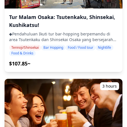
(https://assets.hldycdn.com/33a5d675-58ef-492d-93f6-
ke atas (usia minum legal di Jepang). ・Harap perhatikan
d21df091db24.jpg?w=1200&h=800&fit=crop&q=80) ![]
bahwa makanan disiapkan di dapur yang terpisah dari
(https://assets.hldycdn.com/bf1aed59-2641-461c-a69a-
Tur Malam Osaka: Tsutenkaku, Shinsekai,
Holiday Travel, jadi kami tidak dapat menjamin makanan
506ae33e7667.jpg?w=1200&h=800&fit=crop&q=80) ![]
bebas alergi atau mengakomodasi batasan diet.
Kushikatsu!
(https://assets.hldycdn.com/715591e5-3a23-41ae-95d9-
◆Tenma, Kyobashi & Osaka Castle – Makanan &
6543ee7dfd95.jpg?w=1200&h=800&fit=crop&q=80)
Kehidupan Malam Area Tenma, Kyobashi, dan Osaka
◆Pendahuluan Ikuti tur bar-hopping berpemandu di
Castle masing-masing menawarkan cita rasa kehidupan
area Tsutenkaku dan Shinsekai Osaka yang bersejarah
malam Osaka yang berbeda. Tenma dikenal sebagai
dan rasakan kehidupan malam yang semarak di salah
Tennoji/Shinsekai
Bar Hopping
Food / Food tour
Nightlife
surga bar-hopping, penuh dengan bar berdiri dan
satu distrik hiburan paling ikonik di Jepang. Kunjungi
Food & Drinks
izakaya kasual tempat Anda dapat menikmati
tiga izakaya atau bar pilihan untuk menikmati hidangan
kushikatsu, doteyaki (urat daging sapi yang direbus
khas lokal seperti kushikatsu (sate goreng), takoyaki,
$107.85~
miso), yakitori, dan makanan lokal lainnya. Kyobashi
okonomiyaki, dan bir lokal. Sambil berjalan-jalan di
adalah distrik yang ramai dan bersahaja yang dipenuhi
jalanan yang diterangi lampu neon dan gang Janjan
dengan izakaya lentera merah yang menyajikan yakitori,
Yokocho yang retro, temukan tempat-tempat otentik dan
oden, dan jeroan panggang, cocok untuk menikmati
benamkan diri Anda dalam suasana era Showa yang
3 hours
suasana lokal yang sesungguhnya. Di sekitar Osaka
nostalgia. ・Kunjungi tiga izakaya atau bar di lokasi
Castle, Anda akan menemukan izakaya kasual, restoran
pilihan Anda di area Tsutenkaku dan Shinsekai ・Tur
bergaya, dan bar tepi sungai — ideal untuk bersantai
kelompok kecil memastikan pengalaman yang intim dan
dengan makanan dan minuman setelah jalan-jalan atau
otentik ・Nikmati hidangan khas lokal Osaka, termasuk
menghadiri acara, semuanya dengan pemandangan
kushikatsu, takoyaki, dan okonomiyaki ・Pelajari tentang
malam yang indah. ![]
budaya daerah dan etika makan dari pemandu Anda ・
(https://assets.hldycdn.com/9179519c-2451-4679-81b0-
Rasakan kehidupan malam Shinsekai yang semarak,