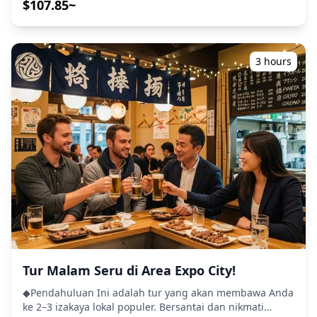
terlupakan bersama! ・Nikmati ketenangan pikiran
$107.85~
dengan pemandu ramah, bahkan di tempat-tempat
yang mungkin tidak menggunakan bahasa Inggris ・Tur
kelompok kecil memastikan pengalaman yang lebih
pribadi dan otentik ◆Termasuk ・Sekitar 6 minuman
3 hours
total ・Makan malam: hidangan izakaya dan makanan
khas lokal ・Kunjungi 2–3 tempat — seperti warung
makan, izakaya, atau bar — bersama dengan pemandu
lokal ◆Tidak Termasuk ・Penjemputan dan pengantaran
hotel ・Tip ・Biaya transportasi ・Minuman atau
makanan tambahan yang tidak termasuk dalam biaya
tur ・Pengeluaran pribadi atau belanja ◆Info Tambahan
・Jumlah maksimum peserta untuk tur ini adalah 8
orang. ・Anak-anak harus didampingi oleh orang
dewasa. ・Alkohol hanya disajikan untuk peserta berusia
20 tahun ke atas (usia minum legal di Jepang). ・Harap
perhatikan bahwa makanan disiapkan di dapur yang
terpisah dari Holiday Travel, jadi kami tidak dapat
menjamin makanan bebas alergi atau mengakomodasi
Tur Malam Seru di Area Expo City!
batasan diet. ◆Abeno Harukas – Makanan & Kehidupan
Malam Area Abeno Harukas, rumah bagi gedung
◆Pendahuluan Ini adalah tur yang akan membawa Anda
pencakar langit tertinggi di Jepang, menawarkan
ke 2–3 izakaya lokal populer. Bersantai dan nikmati
berbagai pengalaman bersantap dan kehidupan malam