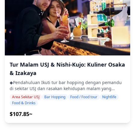
mencelup dua kali" telah menjadi bagian integral dari
untuk menikmati makanan dan minuman ・Tur
budaya makanan lokal. Pengunjung juga dapat
kelompok kecil untuk pengalaman yang intim dan
menikmati makanan jiwa Osaka seperti takoyaki dan
otentik ・Pelajari tentang budaya lokal dan etika makan
okonomiyaki, menikmati cita rasa unik dari distrik ini. Di
dari pemandu Anda ◆Termasuk ・2 minuman di setiap 3
gang-gang sempit Janjan Yokocho, Anda akan
tempat (total 6 minuman) ・Makan malam: hidangan
menemukan banyak izakaya kecil, bar berdiri, dan kedai
izakaya dan makanan khas lokal ・Kunjungi 2–3 tempat
permainan retro yang menawarkan smartball dan
— seperti warung makan, izakaya, atau bar — bersama
pachinko. Dengan lampu neon, permainan nostalgia,
dengan pemandu lokal ◆Tidak Termasuk ・Penjemputan
dan tempat minum yang nyaman, ini adalah area
dan pengantaran hotel ・Tip ・Biaya transportasi ・
tempat Anda dapat menikmati bar-hopping sambil
Minuman atau makanan tambahan yang tidak termasuk
menikmati suasana retro kota.
dalam biaya tur ・Pengeluaran pribadi atau belanja
Tur Malam USJ & Nishi-Kujo: Kuliner Osaka
◆Info Tambahan ・Jumlah maksimum peserta untuk tur
& Izakaya
ini adalah 8 orang. ・Anak-anak harus didampingi oleh
orang dewasa. ・Alkohol hanya disajikan untuk peserta
◆Pendahuluan Ikuti tur bar hopping dengan pemandu
berusia 20 tahun ke atas (usia minum legal di Jepang).
di sekitar USJ dan rasakan kehidupan malam yang
・Harap dicatat bahwa makanan disiapkan di dapur
semarak di sekitar Universal Studios Japan. Kunjungi
Area Sekitar USJ
Bar Hopping
Food / Food tour
Nightlife
yang terpisah dari Holiday Travel, jadi kami tidak dapat
tiga izakaya atau bar pilihan untuk menikmati hidangan
Food & Drinks
menjamin makanan bebas alergi atau mengakomodasi
khas lokal seperti takoyaki, okonomiyaki, kushikatsu, dan
batasan diet. ◆Umeda, Nakazakicho, Nakanoshima –
bir lokal. Sambil menjelajahi distrik CityWalk yang ramai
$107.85~
Makanan & Kehidupan Malam Umeda adalah salah satu
dan jalanan bar Nishikujo yang bersejarah, temukan
distrik hiburan tersibuk di Osaka, penuh dengan izakaya
permata tersembunyi dan tempat makan lokal otentik
dan bar berdiri tempat Anda dapat menikmati makanan
yang jarang ditemukan pengunjung. ・Kunjungi tiga