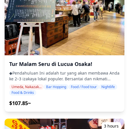
warung makan, izakaya, atau bar — bersama dengan
dengan pusat kota Osaka, suasananya lebih santai,
pemandu lokal ◆Tidak Termasuk ・Penjemputan dan
sehingga ideal untuk malam yang nyaman setelah
pengantaran hotel ・Tip ・Biaya transportasi ・
seharian bertamasya. ![]
Minuman atau makanan tambahan yang tidak termasuk
(https://assets.hldycdn.com/50e9a869-6cc3-4adc-9b60-
dalam biaya tur ・Pengeluaran pribadi atau belanja
5ab1d2350257.webp?w=1200&h=800&fit=crop&q=80) ![]
◆Info Tambahan ・Jumlah peserta maksimum untuk tur
(https://assets.hldycdn.com/6cee7369-4255-4210-a9e2-
ini adalah 8 orang. ・Anak-anak harus didampingi oleh
40087cccff5f.jpg?w=1200&h=800&fit=crop&q=80) ![]
orang dewasa. ・Alkohol hanya disajikan untuk peserta
(https://assets.hldycdn.com/64a9d512-4d81-489b-83cf-
berusia 20 tahun ke atas (usia minum legal di Jepang).
a236e0c4a643.jpg?w=1200&h=800&fit=crop&q=80) ![]
・Harap perhatikan bahwa makanan disiapkan di dapur
(https://assets.hldycdn.com/19cf17e4-2d11-425b-9139-
yang terpisah dari Holiday Travel, jadi kami tidak dapat
5d5cfb71f209.jpg?w=1200&h=800&fit=crop&q=80) ![]
Tur Malam Seru di Lucua Osaka!
menjamin makanan bebas alergi atau mengakomodasi
(https://assets.hldycdn.com/7d8fc863-5237-47a7-b6d5-
batasan diet. ◆Area Grand Front Osaka – Makanan &
69924643fd6e.webp?w=1200&h=800&fit=crop&q=80)
◆Pendahuluan Ini adalah tur yang akan membawa Anda
Kehidupan Malam Area Grand Front Osaka, yang
ke 2–3 izakaya lokal populer. Bersantai dan nikmati
terletak tepat di utara Stasiun Osaka, adalah kompleks
makanan serta minuman khas daerah dengan santai.
perkotaan besar tempat Anda dapat menikmati
Umeda, Nakazakicho, Nakanoshima
Bar Hopping
Food / Food tour
Nightlife
Cukup bawa uang tunai, dan serahkan sisanya kepada
kehidupan malam dengan gaya yang canggih. Di dalam
Food & Drinks
kami. Mari berbagi pengalaman lokal yang tak
gedung, terdapat banyak restoran dan bar tempat Anda
terlupakan bersama! ・Silakan pilih di dalam Lucua
$107.85~
dapat bersantai sambil menikmati makan malam dan
Osaka atau area pilihan Anda. ・Nikmati ketenangan
minuman sambil menikmati pemandangan kota. Di
pikiran dengan pemandu ramah, bahkan di tempat-
sekitar kompleks, distrik Umeda menawarkan izakaya
tempat yang mungkin tidak menggunakan bahasa
kasual dan bar makan yang tak terhitung jumlahnya
Inggris ・Tur kelompok kecil memastikan pengalaman
3 hours
dalam jarak berjalan kaki, sehingga memudahkan untuk