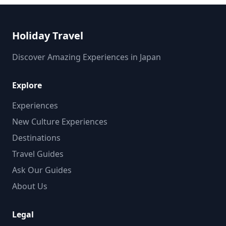
(https://assets.hldycdn.com/19cf17e4-2d11-425b-9139-
5d5cfb71f209.jpg?w=1200&h=800&fit=crop&q=80) ![]
(https://assets.hldycdn.com/bf1aed59-2641-461c-a69a-
Holiday Travel
506ae33e7667.jpg?w=1200&h=800&fit=crop&q=80)
Discover Amazing Experiences in Japan
Explore
Experiences
New Culture Experiences
Destinations
Travel Guides
Ask Our Guides
About Us
Legal