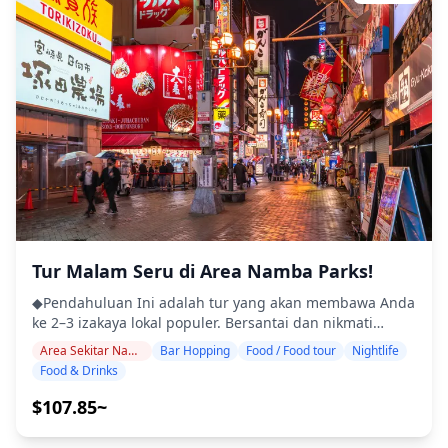
yang lebih pribadi dan otentik ◆Termasuk ・Sekitar 6
merasakan restoran bertingkat tinggi yang bergaya dan
minuman total ・Makan malam: hidangan izakaya dan
pub lokal yang sederhana melalui bar hopping kasual.
makanan khas lokal ・Kunjungi 2–3 tempat — seperti
Karena sebagian besar tempat di dalam Grand Front
warung makan, izakaya, atau bar — bersama dengan
sendiri tutup relatif awal karena menjadi bagian dari
pemandu lokal ◆Tidak Termasuk ・Penjemputan dan
fasilitas komersial, mereka yang ingin menikmati
pengantaran hotel ・Tip ・Biaya transportasi ・
minuman larut malam disarankan untuk menjelajahi
Minuman atau makanan tambahan yang tidak termasuk
area Umeda yang lebih luas. Secara keseluruhan, area
dalam biaya tur ・Pengeluaran pribadi atau belanja
Grand Front Osaka berfungsi sebagai basis yang
◆Info Tambahan ・Jumlah maksimum peserta untuk tur
nyaman di mana pengunjung dapat merasakan
ini adalah 8 orang. ・Anak-anak harus didampingi oleh
kecanggihan modern dan energi kehidupan Osaka yang
orang dewasa. ・Alkohol hanya disajikan kepada peserta
hidup.
berusia 20 tahun ke atas (usia minum legal di Jepang).
・Harap perhatikan bahwa makanan disiapkan di dapur
yang terpisah dari Holiday Travel, jadi kami tidak dapat
Tur Malam Seru di Area Namba Parks!
menjamin makanan bebas alergi atau mengakomodasi
◆Pendahuluan Ini adalah tur yang akan membawa Anda
batasan diet. ◆Lucua Osaka – Makanan & Kehidupan
ke 2–3 izakaya lokal populer. Bersantai dan nikmati
Malam Area Lucua Osaka, yang terhubung langsung ke
makanan serta minuman khas daerah dengan santai.
Stasiun Osaka, adalah pusat yang nyaman di mana
Area Sekitar Namba Parks
Bar Hopping
Food / Food tour
Nightlife
Cukup bawa uang tunai, dan serahkan sisanya kepada
belanja dan bersantap menjadi satu. Di dalam Lucua,
Food & Drinks
kami. Mari berbagi pengalaman lokal yang tak
Anda akan menemukan berbagai macam restoran dan
terlupakan bersama! ・Pilih area yang Anda sukai:
$107.85~
bar, dari tempat santai untuk minum cepat hingga
Namba Parks dan area sekitarnya (tur tidak mencakup
santapan lengkap. Zona makanan dan minuman bawah
semua distrik terdekat) ・Nikmati ketenangan pikiran
tanah yang dikenal sebagai "Bar Chika" sangat populer,