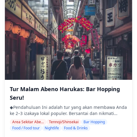
Tur Malam Abeno Harukas: Bar Hopping
Seru!
◆Pendahuluan Ini adalah tur yang akan membawa Anda
ke 2–3 izakaya lokal populer. Bersantai dan nikmati
makanan serta minuman khas daerah dengan santai.
Area Sekitar Abeno Harukas
Tennoji/Shinsekai
Bar Hopping
Cukup bawa uang tunai, dan serahkan sisanya kepada
Food / Food tour
Nightlife
Food & Drinks
kami. Mari berbagi pengalaman lokal yang tak