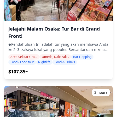
dan pengantaran hotel ・Tip ・Biaya transportasi ・
(https://assets.hldycdn.com/44417409-00d9-4e89-830d-
Minuman atau makanan tambahan yang tidak termasuk
afdb01292aa7.webp?w=1200&h=800&fit=crop&q=80) ![]
dalam biaya tur ・Pengeluaran pribadi atau belanja
(https://assets.hldycdn.com/ba1426d3-5ef9-4d2e-9701-
◆Info Tambahan ・Jumlah maksimum peserta untuk tur
ac41b0412816.webp?w=1200&h=800&fit=crop&q=80) ![]
ini adalah 8 orang. ・Anak-anak harus didampingi oleh
(https://assets.hldycdn.com/3190081b-982c-4db9-923d-
Jelajahi Malam Osaka: Tur Bar di Grand
orang dewasa. ・Alkohol hanya disajikan untuk peserta
4af49ac4184d.webp?w=1200&h=800&fit=crop&q=80) ![]
berusia 20 tahun ke atas (usia minum legal di Jepang).
(https://assets.hldycdn.com/13b86bbc-e594-4dac-98b1-
Front!
・Harap perhatikan bahwa makanan disiapkan di dapur
f02a2a8006f5.jpg?w=1200&h=800&fit=crop&q=80)
◆Pendahuluan Ini adalah tur yang akan membawa Anda
yang terpisah dari Holiday Travel, jadi kami tidak dapat
ke 2–3 izakaya lokal yang populer. Bersantai dan nikmati
menjamin makanan bebas alergi atau mengakomodasi
makanan dan minuman daerah dengan santai. Cukup
batasan diet. ◆Area Taman Expo '70 – Makanan &
Area Sekitar Grand Front Osaka
Umeda, Nakazakicho, Nakanoshima
Bar Hopping
bawa uang tunai, dan serahkan sisanya kepada kami.
Kehidupan Malam Area di sekitar Taman Peringatan
Food / Food tour
Nightlife
Food & Drinks
Mari berbagi pengalaman lokal yang tak terlupakan
Expo '70 (Banpaku Kinen Koen), yang terkenal dengan
bersama! ・Pilih area pilihan Anda: Umeda,
Menara Matahari, menawarkan perpaduan santai antara
$107.85~
Nakazakicho, atau Nakanoshima (tur tidak mencakup
pilihan tempat makan dan kehidupan malam. Pusat-
ketiga area tersebut) ・Nikmati ketenangan pikiran
pusat terdekat seperti Expo City menampilkan restoran
dengan pemandu yang ramah, bahkan di tempat-
kasual, kafe, dan tempat makan ramah keluarga yang
tempat yang mungkin tidak menggunakan Bahasa
menyajikan masakan internasional dan klasik Jepang.
3 hours
Inggris ・Tur kelompok kecil memastikan pengalaman
Untuk cita rasa lokal, pengunjung dapat mencoba
yang lebih pribadi dan otentik ◆Termasuk ・Sekitar 6
hidangan khas ala Osaka seperti okonomiyaki,
minuman total ・Makan malam: hidangan izakaya dan
kushikatsu, dan takoyaki, serta pub bir lokal dan izakaya
makanan khas lokal ・Kunjungi 2–3 tempat — seperti
di lingkungan Senri-Chuo dan Suita. Dibandingkan