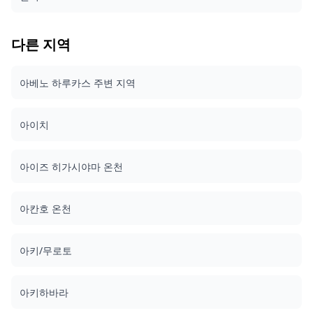
영 당일 예기치 않게 비가 올 경우, (1) 날짜와 시간 변경, (2) 장
소 변경, (3) 촬영 취소의 세 가지 옵션이 제공됩니다. ![]
(https://assets.hldycdn.com/0c5e699d-8d3d-492d-bc8b-
다른 지역
fe92bd68ec72.jpg) ![]
(https://assets.hldycdn.com/407a4aa0-38d6-41f6-9b12-
68878cf37a69.png)
아베노 하루카스 주변 지역
아이치
아이즈 히가시야마 온천
아칸호 온천
아키/무로토
아키하바라