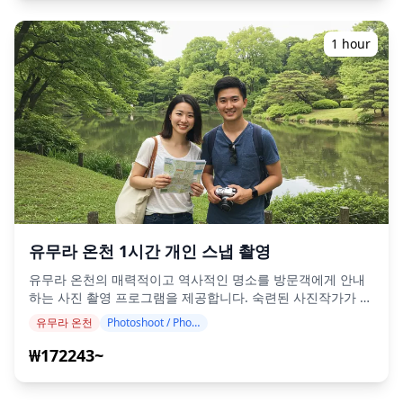
가능 사진작가를 섭외해 드립니다. 원본 100장 이상의 사진 파
일은 일주일 이내에 전달되며, 좋아하는 사진 10장을 선택하여
다시 전달받을 수 있습니다. 특정 분위기를 연출하기 위해 보
1 hour
정이 이루어지며, 원하는 경우 분위기와 색상을 조정할 수 있
습니다. 저희 사진 서비스를 통해 탄바에서의 특별한 순간을
포착해 보세요! ◆ 중요 정보: ・예정된 미팅 시간에 늦게 도착
하면 촬영 시간과 전달되는 사진 수가 줄어들 수 있습니다. ・
촬영 예정일 3일 전에 촬영 장소에 비 예보가 있거나 촬영 당일
예기치 않게 비가 오는 경우, (1) 날짜와 시간 변경, (2) 장소 변
경, (3) 촬영 취소의 세 가지 옵션을 사용할 수 있습니다. ![]
(https://assets.hldycdn.com/73538ffa-4927-47b0-8564-
300b4073fb5e.jpg) ![]
(https://assets.hldycdn.com/7f36613e-5731-494d-896f-
879531a25f39.jpg)
유무라 온천 1시간 개인 스냅 촬영
유무라 온천의 매력적이고 역사적인 명소를 방문객에게 안내
하는 사진 촬영 프로그램을 제공합니다. 숙련된 사진작가가 진
행하며, 고객님의 여행 일정에 맞춰 자연스러운 구도와 사진
유무라 온천
Photoshoot / Photo tour
명소를 포착하여 "다지마의 작은 교토"로 알려진 이 그림 같은
온천 마을의 아름다움을 담아드립니다. 사진 촬영은 유무라 온
₩172243~
천 어디에서든 가능하며, 최소 3일 전까지 예약하실 수 있습니
다. 영어/일본어 가능 사진작가를 섭외해 드립니다. **유무라