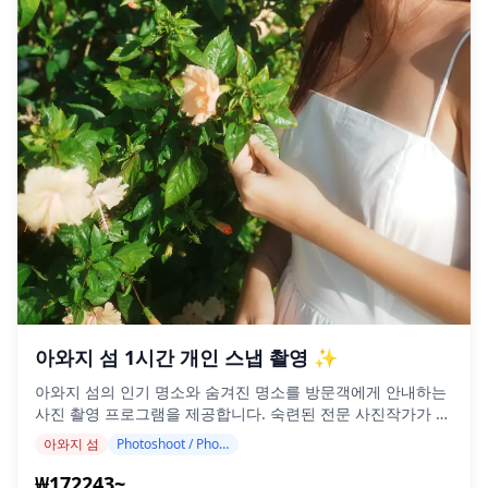
아와지 섬 1시간 개인 스냅 촬영 ✨
아와지 섬의 인기 명소와 숨겨진 명소를 방문객에게 안내하는
사진 촬영 프로그램을 제공합니다. 숙련된 전문 사진작가가 고
객님의 여행 일정에 맞춰 자연스러운 구도와 최고의 촬영 장소
아와지 섬
Photoshoot / Photo tour
를 찾아드립니다. (선호하는 장소를 알려주세요!) 아와지 섬 어
디에서든 사진 촬영이 가능하며, 최소 3일 전까지 예약하실 수
₩172243~