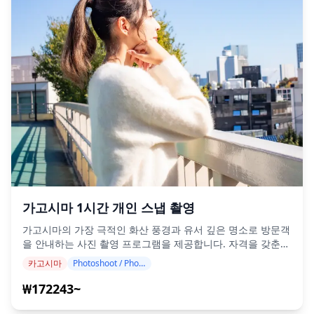
(https://assets.hldycdn.com/2c5da75c-f9cc-4904-be51-
당 지역에 비 예보가 있거나, 당일 예기치 않게 비가 올 경우,
130c6a84e922.jpg?w=1200&h=800&fit=crop&q=80) ![]
(1) 날짜와 시간 변경, (2) 장소 변경, (3) 촬영 취소 중 선택 가능
(https://assets.hldycdn.com/ed8e8da8-7f31-46fb-bf1a-
합니다.
90ba375c8af7.webp?w=1200&h=800&fit=crop&q=80) ![]
(https://assets.hldycdn.com/3190081b-982c-4db9-923d-
4af49ac4184d.webp?w=1200&h=800&fit=crop&q=80) ![]
(https://assets.hldycdn.com/64a9d512-4d81-489b-83cf-
a236e0c4a643.jpg?w=1200&h=800&fit=crop&q=80) ![]
(https://assets.hldycdn.com/d4df9c69-10c0-4afc-930e-
e97301c8dbd5.jpg?w=1200&h=800&fit=crop&q=80)
가고시마 1시간 개인 스냅 촬영
가고시마의 가장 극적인 화산 풍경과 유서 깊은 명소로 방문객
을 안내하는 사진 촬영 프로그램을 제공합니다. 자격을 갖춘
사진작가가 진행하는 이 프로그램은 고객님의 여행 일정에 맞
카고시마
Photoshoot / Photo tour
춰 웅장한 사쿠라지마 화산을 배경으로 자연스러운 구도를 포
착하고 이상적인 사진 촬영 장소를 찾아드립니다. (선호하는
₩172243~
장소를 알려주세요!) 페리 갑판에서 건너는 동안 또는 아리무
라 및 유노히라 용암 전망대에서 가까운 분화구 연기를 포착하