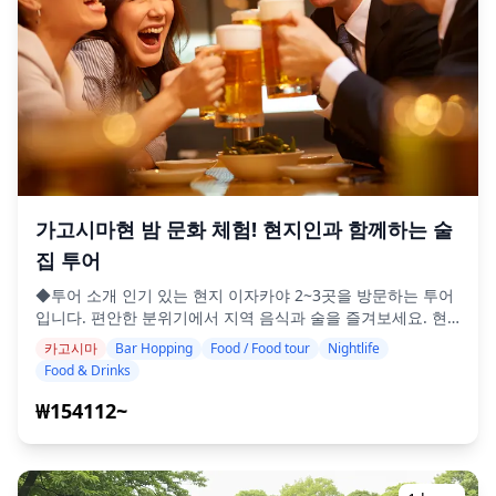
가고시마현 밤 문화 체험! 현지인과 함께하는 술
집 투어
◆투어 소개 인기 있는 현지 이자카야 2~3곳을 방문하는 투어
입니다. 편안한 분위기에서 지역 음식과 술을 즐겨보세요. 현
금만 챙겨오시면 나머지는 저희가 알아서 준비합니다. 잊지 못
카고시마
Bar Hopping
Food / Food tour
Nightlife
할 현지 경험을 함께 만들어봐요! ・가고시마현 내에서 선호하
Food & Drinks
는 지역을 선택해주세요. (투어는 지정된 지역을 중심으로 진
행됩니다. 일부 지역은 투어를 진행하기에 음식점이 부족할 수
₩154112~
있습니다.) ・영어가 잘 통하지 않는 곳에서도 친절한 가이드
와 함께 안심하고 즐기세요. ・소규모 그룹 투어로 더욱 개인
적이고 진정한 경험을 보장합니다. ◆포함 내역 ・총 6잔 정도
의 음료 ・저녁 식사: 이자카야 요리 및 현지 특선 요리 ・현지