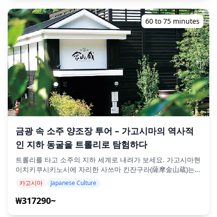
든 모든 프레임을 지배하는 활화산 사쿠라지마의 경외감을 경
험해 보세요. 사계절의 철쭉과 단풍으로 아름다움이 더해진 센
60 to 75 minutes
간엔 정원에서 전통 사무라이 저택 연못이 사쿠라지마를 완벽
하게 담아내는 차경 구도를 감상해 보세요. 사진 촬영 세션은
가고시마 어디에서나 가능하며 최대 3일 전까지 예약할 수 있
습니다. 영어/일본어 가능 사진작가를 섭외해 드립니다. 원본
100장 이상의 사진 파일은 일주일 이내에 전달되며, 마음에 드
는 사진 10장을 선택하여 다시 전달받을 수 있습니다. 특정 분
위기를 연출하기 위해 보정이 이루어지며, 원하는 경우 분위기
와 색상을 조정할 수 있습니다. 저희 사진 서비스를 통해 가고
시마의 강력한 화산 풍경과 세련된 문화유산 속에서 특별한 순
간을 포착해 보세요! ◆ 중요 정보: ・예정된 미팅 시간에 늦게
도착하는 경우 촬영 시간과 전달되는 사진의 양이 줄어들 수
금광 속 소주 양조장 투어 – 가고시마의 역사적
있습니다. ・촬영 장소에 촬영 예정일 3일 전에 비 예보가 있거
인 지하 동굴을 트롤리로 탐험하다
나 촬영 당일 예기치 않게 비가 오는 경우, (1) 날짜와 시간을
변경하거나, (2) 장소를 변경하거나, (3) 촬영을 취소하는 세 가
트롤리를 타고 소주의 지하 세계로 내려가 보세요. 가고시마현
지 옵션을 이용할 수 있습니다. ![]
이치키쿠시키노시에 자리한 사쓰마 킨잔구라(薩摩金山蔵)는
(https://assets.hldycdn.com/6ae9fe3b-c2c6-4005-8649-
일본 어디에서도 찾아볼 수 없는 독특한 양조장입니다. 과거
카고시마
Japanese Culture
0df38d80fa5c.png) ![]
금광의 터널 안에 조성된 세계 유일의 지하 숙성 저장고로, 사
(https://assets.hldycdn.com/fa5bc690-66df-414b-babf-
쓰마 골드러시의 유산과 정통 일본 소주의 정수가 한곳에서 만
₩317290~
ec73c3137b7a.png)
나는 특별한 공간입니다. 여정은 지상에서 시작됩니다. 소형