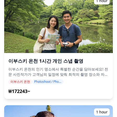
1 hour
가이드와 함께 포장마차, 이자카야, 바 등 2~3곳 방문 ◆불포
함 내역 ・호텔 픽업 및 드롭오프 ・팁 ・교통비 ・투어 요금
에 포함되지 않은 추가 음료 또는 식사 ・개인 비용 또는 쇼핑
◆추가 정보 ・본 투어의 최대 참가 인원은 8명입니다. ・어린
이는 반드시 성인과 동반해야 합니다. ・만 20세 이상 (일본 법
적 음주 가능 연령) 참가자에게만 주류가 제공됩니다. ・식사
는 Holiday Travel과는 별도의 주방에서 준비되므로 알레르기
없는 식사를 보장하거나 식이 제한을 수용할 수 없습니다. ◆
가고시마 – 음식 & 밤 문화 가고시마시의 덴몬칸은 규슈 최고
의 밤 문화 지구 중 하나입니다. 흑돼지 요리, 은줄멸, 사쓰마아
게와 같은 현지 특선 요리를 소주와 함께 맛보기에 가장 좋은
이부스키 온천 1시간 개인 스냅 촬영
곳입니다. 이 지역은 늦은 밤까지 북적이는 이자카야와 바가
미로처럼 얽혀 있습니다. 아마미 오시마에서는 시마우타(섬 노
이부스키 온천의 인기 명소에서 특별한 순간을 담아보세요! 전
래) 공연과 현지 흑설탕 소주를 즐길 수 있는 이자카야에서 독
문 사진작가가 고객님의 일정에 맞춰 최적의 촬영 장소와 자연
특한 섬 문화를 경험할 수 있습니다. 이부스키와 마쿠라자키와
스러운 구도를 찾아드립니다. (원하는 장소를 알려주세요!) 이
이부스키 온천
Photoshoot / Photo tour
같은 항구 도시에서는 신선한 가다랑어 요리가 메뉴를 장식하
부스키 온천 어디든 촬영 가능하며, 최소 3일 전 예약 필수입니
고, 이즈미와 센다이에서는 복고풍 선술집이 사랑받는 현지 만
다. 영어/일본어 가능 사진작가를 배정해 드립니다. 100장 이
₩172243~
남의 장소 역할을 하며 가고시마 소주 문화에 흠뻑 빠져들기에
상의 원본 사진 파일은 1주일 이내에 제공되며, 그중 10장을
완벽합니다. 일부 장소에서는 영어가 통하지 않을 수 있지만,
선택하여 분위기와 색감을 보정한 최종본을 받아보실 수 있습
현지 가이드와 함께라면 안심하고 즐길 수 있습니다. 또한, 선
니다. 이부스키 온천에서의 소중한 추억을 사진으로 간직하세
호하는 지역에서 술집 투어가 가능한지 확인해 드리므로 부담
요! ◆ 중요 안내: ・미팅 시간에 늦을 경우, 촬영 시간 및 제공
1 hour
없이 예약해주세요. ![]
되는 사진 수가 줄어들 수 있습니다. ・촬영 예정일 3일 전 해