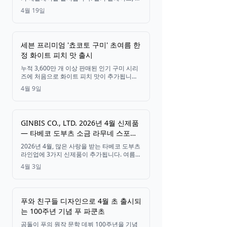
기 캔디 칩, 두 종류의 딸기 크림을 한 개에 담
4월 19일
은 다채로운 식감의 봄 디저트로 전국 매장에
서 판매됩니다.
세븐 프리미엄 '쵸코토 구미' 초여름 한
정 화이트 피치 맛 출시
누적 3,600만 개 이상 판매된 인기 구미 시리
즈에 처음으로 화이트 피치 맛이 추가됩니다.
4월 14일부터 전국 세븐일레븐 매장에서 순
4월 9일
차적으로 출시됩니다.
GINBIS CO., LTD. 2026년 4월 신제품
— 타베코 도부츠 소금 라무네 스포츠
드링크 맛, 말차 타베코 도부츠, 미니
2026년 4월, 많은 사랑을 받는 타베코 도부츠
타베코 도부츠 버터 맛
라인업에 3가지 신제품이 추가됩니다. 여름
수분 보충을 위한 소금 첨가 스포츠 드링크 맛
4월 3일
라무네, 기간 한정 말차 비스킷, 한입 크기의
미니 버터 비스킷으로, 모두 일본 전역의 편의
점에서 만나보실 수 있습니다.
푸와 친구들 디자인으로 4월 초 출시되
는 100주년 기념 푸 파쿤초
곰돌이 푸의 원작 문학 데뷔 100주년을 기념