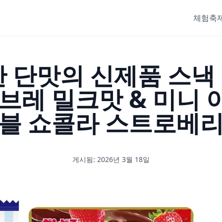
체험
축제
 단맛의 신제품 스낵 
브레 밀크맛 & 미니
블 쇼콜라 스트로베
게시됨: 2026년 3월 18일