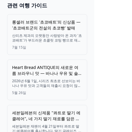
일본 2026
관련 여행 가이드
🎆 마츠리 &
축제
롱셀러 브랜드 '초코배트'의 신상품 —
'초코배트군의 전설의 초코빵' 발매
산리츠 제과의 오랫동안 사랑받아 온 과자 '초
티켓 보기
코배트'가 부드러운 초콜릿 코팅 빵으로 재탄
생합니다. '초코배트군의 전설의 초코빵'은
7월 15일
2026년 6월부터 전국 세븐일레븐에서 만나
보실 수 있습니다.
Heart Bread ANTIQUE의 새로운 여
름 브라우니 맛 — 바나나 우유 및 솔트
바닐라 2026년 6월 출시
2026년 6월 1일, 시리즈 최초로 선보이는 바
나나 우유 맛과 고객들의 재출시 요청이 많았
던 솔트 바닐라 맛 등 두 가지 한정판 여름 브
5월 26일
라우니가 '세상에서 가장 맛있는(Yonimo
Oishii)' 브라우니 시리즈에 합류합니다.
세븐일레븐의 신제품 "콰트로 딸기 에
클레어", 네 가지 딸기 재료를 담은 봄
디저트 출시
세븐일레븐 재팬이 4월 21일부터 콰트로 딸
기 에클레어를 출시합니다. 딸기 글레이즈, 딸