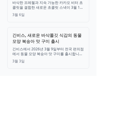
짭짤한 맛의 조화
바삭한 프레첼과 지속 가능한 카카오 비터 초
콜릿을 결합한 새로운 초콜릿 스낵이 3월 10
일부터 전국 세븐일레븐 매장에서 판매됩니
3월 6일
다.
긴비스, 새로운 바삭쫄깃 식감의 동물
모양 복숭아 맛 구미 출시
긴비스에서 2026년 3월 9일부터 전국 편의점
에서 동물 모양 복숭아 맛 구미를 출시합니다.
독특한 바삭한 겉면과 쫄깃한 속이 특징이며,
3월 3일
10가지 동물 모양으로 구성되어 있고 편리한
재밀봉 지퍼백에 담겨 있습니다.