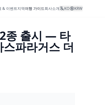
 & 이벤트
지역
여행 가이드
회사소개
KO
KRW
2종 출시 — 타
 아스파라거스 더
리