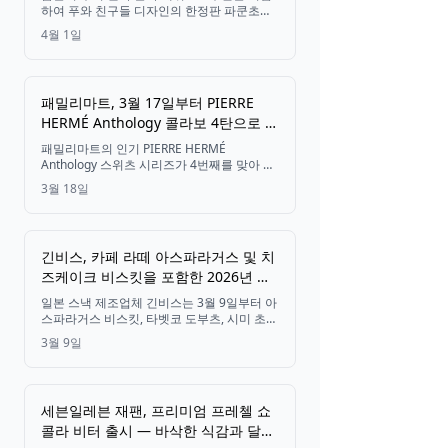
하여 푸와 친구들 디자인의 한정판 파쿤초가
4월 초부터 출시되며, 72가지 캐릭터 프린트
4월 1일
를 수집할 수 있습니다.
패밀리마트, 3월 17일부터 PIERRE
HERMÉ Anthology 콜라보 4탄으로 봄
맞이 스위츠 3종 출시
패밀리마트의 인기 PIERRE HERMÉ
Anthology 스위츠 시리즈가 4번째를 맞아 새
로운 마카롱 샌드 맛, 시리즈 최초의 타르트,
3월 18일
그리고 최초의 냉장 음료를 2026년 3월 17일
부터 전국에서 만나볼 수 있습니다.
긴비스, 카페 라떼 아스파라거스 및 치
즈케이크 비스킷을 포함한 2026년 봄/
여름 신제품 스낵 13종 발표
일본 스낵 제조업체 긴비스는 3월 9일부터 아
스파라거스 비스킷, 타벳코 도부츠, 시미 초코
콘, 에다마메, 긴자 러스크, 케이크 비스킷 라
3월 9일
인에 걸쳐 13가지 새로운 2026년 봄/여름 제
품과 한정판 맛을 출시합니다.
세븐일레븐 재팬, 프리미엄 프레첼 쇼
콜라 비터 출시 — 바삭한 식감과 달콤