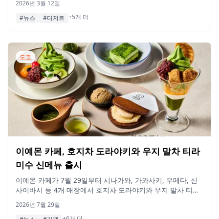
2026년 3월 12일
적인 버터 풍미 가득한 쿠키와 봄 한정 딸기 샌드위치를 선보
+5개 더
입니다.
#뉴스
#디저트
도쿄
이예몬 카페, 호지차 도라야키와 우지 말차 티라
미수 신메뉴 출시
이예몬 카페가 7월 29일부터 시나가와, 가와사키, 우메다, 신
사이바시 등 4개 매장에서 호지차 도라야키와 우지 말차 티라
미수를 새롭게 선보입니다.
2026년 7월 29일
+6개 더