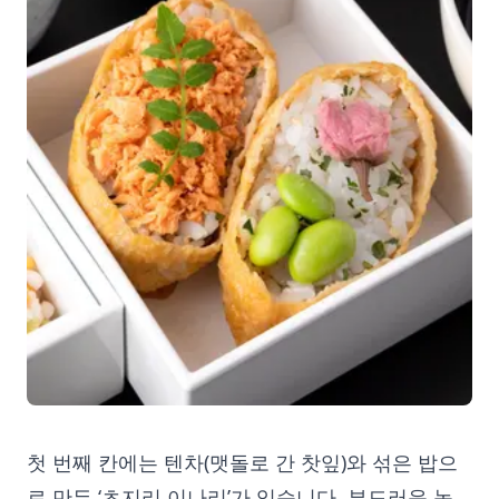
첫 번째 칸에는 텐차(맷돌로 간 찻잎)와 섞은 밥으
로 만든 ‘츠지리 이나리’가 있습니다. 부드러운 녹