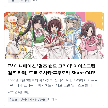
#뉴스
#카페
도쿄
TV 애니메이션 '걸즈 밴드 크라이' 아이스크림
걸즈 카페, 도쿄·오사카·후쿠오카 Share CAFE에
서 개최
2026년 7월 3일부터 하라주쿠, 신사이바시, 하카타의 Share
CAFE에서 요네무라 마사히토가 새로 그린 일러스트를 테마로
한 '아이스크림 걸즈' 콜라보레이션 카페가 열립니다.
2026년 6월 10일
+5개 더
#뉴스
#애니메이션 / 만화