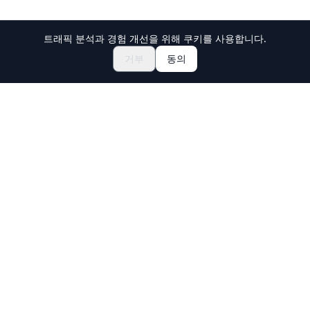
트래픽 분석과 경험 개선을 위해 쿠키를 사용합니다.
축제 & 이벤트 둘러보기
🎆
거부
동의
일본 마츠리 티켓 예약하기
Holiday Travel
일본의 놀라운 경험을 발견하세요
탐색
체험
신규 문화 체험
여행지
여행 가이드