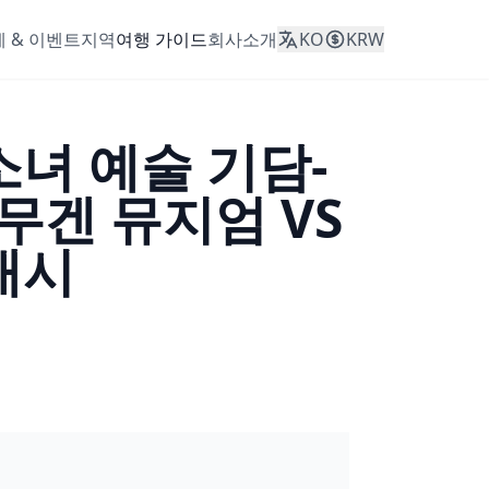
 & 이벤트
지역
여행 가이드
회사소개
KO
KRW
 -소녀 예술 기담-
무겐 뮤지엄 VS
개시