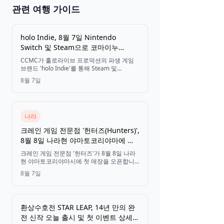
일본 2026
관련 여행 가이드
🎆 마츠리 &
축제
holo Indie, 8월 7일 Nintendo
Switch 및 Steam으로 코마이누
(Komainu)가 일러스트를 맡은
CCMC가 홀로라이브 프로덕션의 파생 게임
'Hololive Fantasy Battle' 출시
티켓 보기
브랜드 'holo Indie'를 통해 Steam 및
Nintendo Switch용 'Hololive Fantasy
8월 7일
Battle'을 출시했습니다. 일러스트레이터 코
마이누의 아트워크가 담긴 이 2.5D 대전 액션
게임은 최대 4인까지 플레이 가능하며, 우사
다 페코라, 시라누이 후레아, 시로가네 노엘,
호쇼 마린 중 한 명을 선택해 전투를 벌일 수
나라
있습니다. 출시를 기념해 7일간 25% 할인 행
크레인 게임 전문점 '헌터즈(Hunters)',
사가 진행됩니다.
8월 8일 나라현 야마토코리야마에 첫
매장 오픈
크레인 게임 전문점 '헌터즈'가 8월 8일 나라
현 야마토코리야마시에 첫 매장을 오픈합니
다. 약 350대의 기계와 3.6m 높이의 트윈 몬
8월 7일
스터 캐처, 무료 어린이 놀이 공간을 갖추고
있습니다.
환상수호전 STAR LEAP, 14년 만의 완
전 신작 오늘 출시 및 첫 이벤트 상세