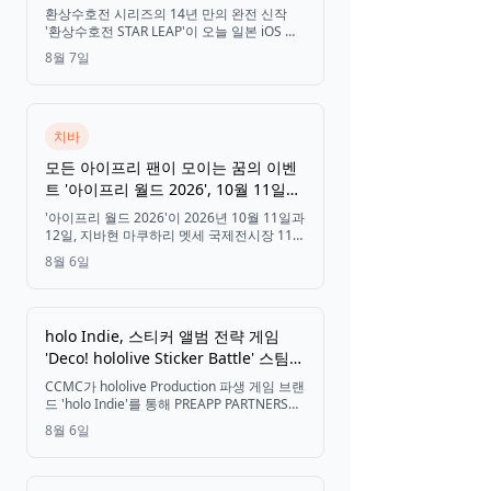
정보 공개
환상수호전 시리즈의 14년 만의 완전 신작
'환상수호전 STAR LEAP'이 오늘 일본 iOS 및
Android 버전으로 출시되었으며, 첫 게임 내
8월 7일
이벤트 정보도 함께 공개되었습니다.
치바
모든 아이프리 팬이 모이는 꿈의 이벤
트 '아이프리 월드 2026', 10월 11일
~12일 마쿠하리 멧세에서 개최
'아이프리 월드 2026'이 2026년 10월 11일과
12일, 지바현 마쿠하리 멧세 국제전시장 11홀
에서 '바자륨 퍼레이드'를 테마로 한 스테이지
8월 6일
쇼, 전시, 미니 게임 및 굿즈 판매를 진행하며,
8월 14일부터 예매권 판매를 시작합니다.
holo Indie, 스티커 앨범 전략 게임
'Deco! hololive Sticker Battle' 스팀
상점 페이지 공개, 9월 3일 출시
CCMC가 hololive Production 파생 게임 브랜
드 'holo Indie'를 통해 PREAPP PARTNERS가
개발한 스티커 앨범 관리 전략 게임 'Deco!
8월 6일
hololive Sticker Battle'의 스팀 상점 페이지
를 공개했습니다. 플레이어는 12명의 홀로라
이브 멤버를 스티커로 꾸미고 최대 3명으로