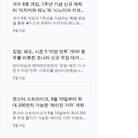
구성된 팀을 만들어 자동 전투를 즐길 수 있으
괴수 8호 게임, 1주년 기념 신규 캐릭
며, 정식 출시일은 2026년 9월 3일입니다.
터 '이치카와 레노'와 '시노미야 키코루'
공개
괴수 8호 게임의 1주년을 기념하는 특별 방송
을 통해 ★5 신규 캐릭터 이치카와 레노와 시
노미야 키코루가 공개되었으며, 8대 기념 이
8월 6일
벤트 라인업도 함께 발표되었습니다.
킹덤: 패도, 시즌 5 '마양 전투' 개막! 몽
무를 비롯한 조나라 신규 무장 대거 등
장
반다이남코 엔터테인먼트의 '킹덤: 패도'가 시
즌 5 '마양 전투' 스토리를 업데이트했습니다.
몽무를 포함한 7명의 신규 무장과 7일간의 축
8월 6일
제 이벤트가 새롭게 시작됩니다.
몬스터 스트라이크, 8월 10일부터 최
대 200연차 가능한 '에이진 가차' 개최
몬스터 스트라이크가 8월 10일부터 최대 200
회 무료 뽑기가 가능한 '에이진 가차' 이벤트
를 다시 개최합니다. 전체 유저의 누적 뽑기
8월 6일
횟수에 따라 추가 보상이 해금되며, X(구 트위
터) 캠페인을 통해 순금 '에이진 가차군'을 획
득할 기회도 주어집니다.