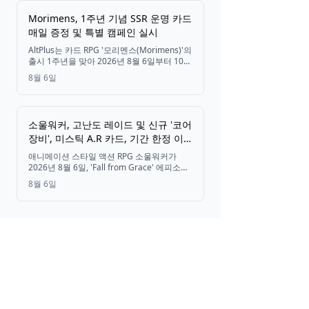
Morimens, 1주년 기념 SSR 운명 카드
매일 증정 및 특별 캠페인 실시
AltPlus는 카드 RPG '모리멘스(Morimens)'의
출시 1주년을 맞아 2026년 8월 6일부터 10월
15일까지 SSR 운명 카드 매일 증정, 특별 미
8월 6일
션, 복각 소환, 버전 2.2 업데이트 사전 예약
보상 등 다양한 캠페인을 진행합니다.
소울워커, 고난도 레이드 및 신규 '코어
장비', 미스틱 A.R 카드, 기간 한정 이
벤트 추가
애니메이션 스타일 액션 RPG 소울워커가
2026년 8월 6일, 'Fall from Grace' 에피소드
3.0 업데이트의 2차 콘텐츠를 공개했다. 이번
8월 6일
업데이트를 통해 신규 메인 퀘스트, 고난도 레
이드 'Last Standing'과 'Hired Muscle', 새로
운 코어 장비 시스템, 미스틱 A.R 카드 '전쟁의
공주 아루아'가 추가되었으며, 9월 3일까지
기간 한정 '주먹 인장 이벤트'가 진행된다.