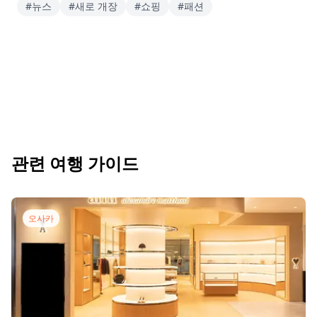
#뉴스
#새로 개장
#쇼핑
#패션
관련 여행 가이드
오사카