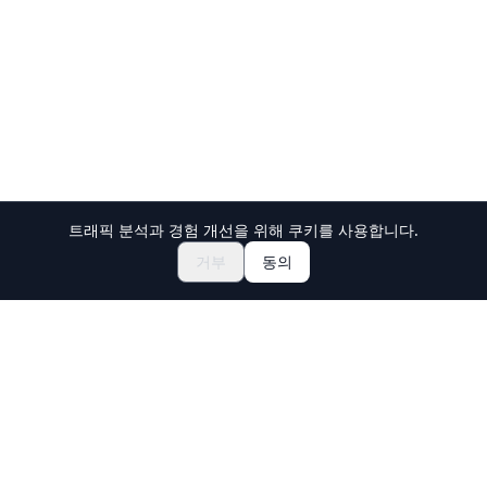
트래픽 분석과 경험 개선을 위해 쿠키를 사용합니다.
축제 & 이벤트 둘러보기
🎆
거부
동의
일본 마츠리 티켓 예약하기
Holiday Travel
일본의 놀라운 경험을 발견하세요
탐색