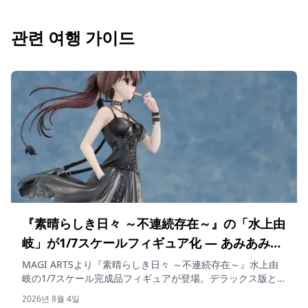
관련 여행 가이드
『素晴らしき日々 ～不連続存在～』の「水上由
岐」が1/7スケールフィギュア化 — あみあみで
予約受付開始
MAGI ARTSより『素晴らしき日々 ～不連続存在～』水上由
岐の1/7スケール完成品フィギュアが登場。デラックス版と
通常版の2種があみあみにて予約受付中です。価格は税込
2026년 8월 4일
27,280円および25,080円で、2027年2月発売予定となってい