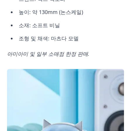
높이: 약 130mm (논스케일)
소재: 소프트 비닐
조형 및 채색: 마츠다 모델
아미아미 및 일부 소매점 한정 판매.