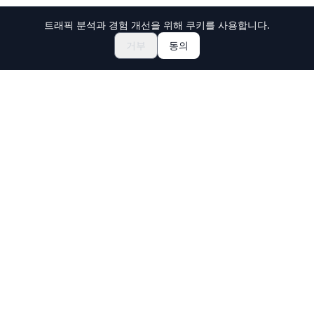
트래픽 분석과 경험 개선을 위해 쿠키를 사용합니다.
축제 & 이벤트 둘러보기
🎆
거부
동의
일본 마츠리 티켓 예약하기
Holiday Travel
일본의 놀라운 경험을 발견하세요
탐색
체험
신규 문화 체험
여행지
여행 가이드
가이드에게 질문하기