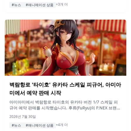
+3개 더
ます。
#뉴스
#애니메이션 상품
벽람항로 '타이호' 유카타 스케일 피규어, 아미아
미에서 예약 판매 시작
아미아미에서 벽람항로 타이호의 유카타 버전 1/7 스케일 피
규어 예약 판매를 시작했습니다. 후류(FuRyu)의 F:NEX 브랜드
에서 제작하며 2027년 3월 출시 예정입니다.
2026년 7월 30일
+4개 더
#뉴스
#애니메이션 상품