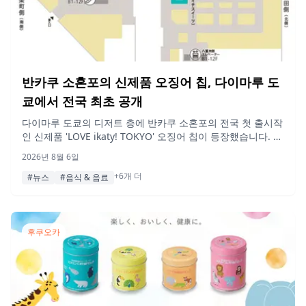
반카쿠 소혼포의 신제품 오징어 칩, 다이마루 도
쿄에서 전국 최초 공개
다이마루 도쿄의 디저트 층에 반카쿠 소혼포의 전국 첫 출시작
인 신제품 'LOVE ikaty! TOKYO' 오징어 칩이 등장했습니다. 팝
업 스토어 한정 상품인 'LOVE ebby! TOKYO' 새우 칩과 한국
2026년 8월 6일
브랜드 정남미의 실감 나는 채소 모양 단과자 빵도 함께 만나
+6개 더
보세요.
#뉴스
#음식 & 음료
후쿠오카