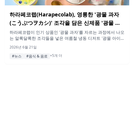
하라페코랩(Harapecolab), 영롱한 '광물 과자
(こうぶつヲカシ)' 조각을 담은 신제품 '광물 아
이스' 2026년 6월 19일 출시
하라페코랩이 인기 상품인 '광물 과자'를 자르는 과정에서 나오
는 알록달록한 조각들을 넣은 여름철 냉동 디저트 '광물 아이
스'를 출시했습니다. 밀크 아이스와 레몬 샤베트 두 종류로 구
2026년 6월 21일
성되었으며, 2026년 6월 19일부터 공식 온라인 스토어에서 판
+5개 더
매됩니다.
#뉴스
#음식 & 음료