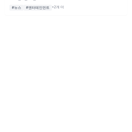
+2개 더
#뉴스
#엔터테인먼트