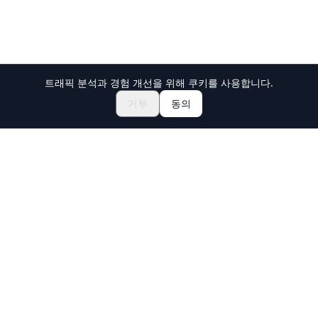
트래픽 분석과 경험 개선을 위해 쿠키를 사용합니다.
축제 & 이벤트 둘러보기
🎆
거부
동의
일본 마츠리 티켓 예약하기
Holiday Travel
일본의 놀라운 경험을 발견하세요
탐색
체험
신규 문화 체험
여행지