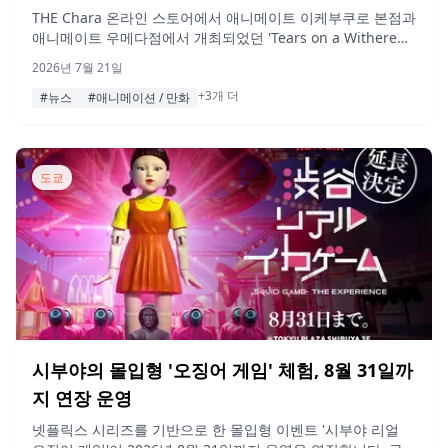
시
THE Chara 온라인 스토어에서 애니메이트 이케부쿠로 본점과
애니메이트 우메다점에서 개최되었던 'Tears on a Withered
Flower' 팝업 스토어 굿즈의 사후 통신 판매를 시작했습니다.
2026년 7월 21일
+3개 더
#뉴스
#애니메이션 / 만화
도쿄
시부야의 몰입형 '오징어 게임' 체험, 8월 31일까
지 연장 운영
넷플릭스 시리즈를 기반으로 한 몰입형 이벤트 '시부야 리얼