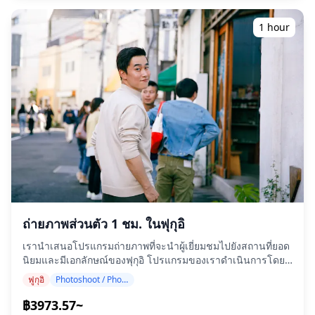
จำนวนจำกัด ดังนั้นเราจะตรวจสอบว่าสามารถตระเวนบาร์ได้
ที่พูดภาษาอังกฤษ/ญี่ปุ่นได้ ไฟล์ภาพต้นฉบับกว่า 100 ไฟล์จะถูก
หรือไม่ โปรดจองได้ตามสบาย
ส่งมอบภายในหนึ่งสัปดาห์ และคุณสามารถเลือกภาพโปรด 10
1 hour
ภาพเพื่อส่งมอบใหม่อีกครั้ง การแก้ไขจะทำขึ้นเพื่อสร้าง
บรรยากาศที่เฉพาะเจาะจง และหากต้องการ สามารถปรับ
อารมณ์และสีได้ ให้เราบันทึกช่วงเวลาพิเศษของคุณในฟุกุอิ โอ
โนะ และคัตสึยามะ ผ่านบริการถ่ายภาพของเรา! ◆ ข้อมูลสำคัญ:
・หากคุณมาสายเกินเวลานัดหมายที่กำหนด ระยะเวลาในการ
ถ่ายภาพและจำนวนภาพที่ส่งมอบอาจลดลง ・หากมีการ
พยากรณ์ว่าฝนจะตกในจุดถ่ายภาพ 3 วันก่อนวันนัดหมาย หรือ
หากฝนตกโดยไม่คาดคิดในวันที่ถ่ายภาพ จะมีสามตัวเลือกให้
เลือก: (1) เลื่อนวันและเวลา (2) เปลี่ยนสถานที่ หรือ (3) ยกเลิก
การถ่ายภาพ
ถ่ายภาพส่วนตัว 1 ชม. ในฟุกุอิ
เรานำเสนอโปรแกรมถ่ายภาพที่จะนำผู้เยี่ยมชมไปยังสถานที่ยอด
นิยมและมีเอกลักษณ์ของฟุกุอิ โปรแกรมของเราดำเนินการโดย
ช่างภาพที่มีคุณสมบัติสูง รองรับตารางการเดินทางของคุณ จับ
ฟูกุอิ
Photoshoot / Photo tour
ภาพองค์ประกอบที่เป็นธรรมชาติ และระบุจุดถ่ายภาพที่เหมาะสม
(โปรดแจ้งสถานที่ที่คุณต้องการให้เราทราบ!) สามารถจอง
฿3973.57~