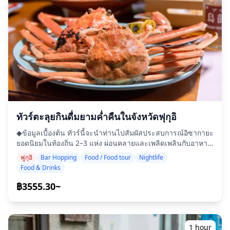
ทัวร์ตะลุยกินดื่มยามค่ำคืนในจังหวัดฟุกุอิ
◆ข้อมูลเบื้องต้น ทัวร์นี้จะนำท่านไปสัมผัสประสบการณ์อิซากายะ
ยอดนิยมในท้องถิ่น 2–3 แห่ง ผ่อนคลายและเพลิดเพลินกับอาหาร
และเครื่องดื่มประจำภูมิภาคอย่างสบาย ๆ เพียงนำเงินสดติดตัว
ฟูกุอิ
Bar Hopping
Food / Food tour
Nightlife
มา ที่เหลือปล่อยให้เป็นหน้าที่ของเรา มาร่วมแบ่งปัน
Food & Drinks
ประสบการณ์ท้องถิ่นที่น่าจดจำไปด้วยกัน! ・เลือกพื้นที่ที่ท่าน
ต้องการ: สถานที่ที่ท่านต้องการภายในจังหวัดฟุกุอิ (ทัวร์นี้ไม่ได้
฿3555.30~
ครอบคลุมทุกพื้นที่ในจังหวัดฟุกุอิ) ・อุ่นใจไปกับไกด์ที่เป็นมิตร แม้
ในสถานที่ที่อาจไม่มีผู้พูดภาษาอังกฤษ ・ทัวร์กลุ่มเล็กรับประกัน
ประสบการณ์ที่เป็นส่วนตัวและแท้จริงยิ่งขึ้น ◆สิ่งที่รวมอยู่ในทัวร์
・เครื่องดื่มประมาณ 6 แก้วโดยรวม ・อาหารค่ำ: อาหารอิซากา
1 hour