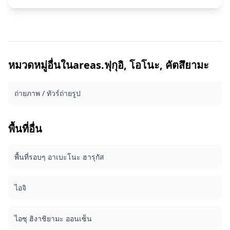
เซสชั่นถ่ายภาพได้ทุกที่ในฟุกุอิ ล่วงหน้าสูงสุด 3 วัน เราจะจัด
เตรียมช่างภาพที่พูดภาษาอังกฤษ/ญี่ปุ่นได้ ไฟล์ภาพต้นฉบับกว่า
100 ไฟล์จะถูกส่งมอบภายในหนึ่งสัปดาห์ และคุณสามารถเลือก
ภาพโปรด 10 ภาพเพื่อส่งมอบอีกครั้ง การแก้ไขจะทำขึ้นเพื่อ
กระตุ้นบรรยากาศที่เฉพาะเจาะจง และหากต้องการ สามารถ
ปรับอารมณ์และสีได้ ให้เราบันทึกช่วงเวลาพิเศษของคุณในฟุกุอิ
ผ่านบริการถ่ายภาพของเรา! ◆ ข้อมูลสำคัญ: ・หากคุณมาสาย
หมวดหมู่อื่นในareas.ฟุกุอิ, โอโนะ, คัตสึยามะ
เกินเวลานัดหมายที่กำหนด ระยะเวลาในการถ่ายภาพและ
จำนวนภาพที่ส่งมอบอาจลดลง ・หากมีการพยากรณ์ว่าฝนจะ
ถ่ายภาพ / ทัวร์ถ่ายรูป
ตกในจุดถ่ายภาพ 3 วันก่อนวันที่กำหนด หรือหากฝนตกโดยไม่
คาดคิดในวันที่ถ่ายภาพ จะมีสามตัวเลือกให้เลือก: (1) เลื่อนวัน
และเวลา (2) เปลี่ยนสถานที่ หรือ (3) ยกเลิกการถ่ายภาพ
พื้นที่อื่น
พื้นที่รอบๆ อาเบะโนะ ฮารุกัส
ไอจิ
ไอซุ ฮิงาชิยามะ ออนเซ็น