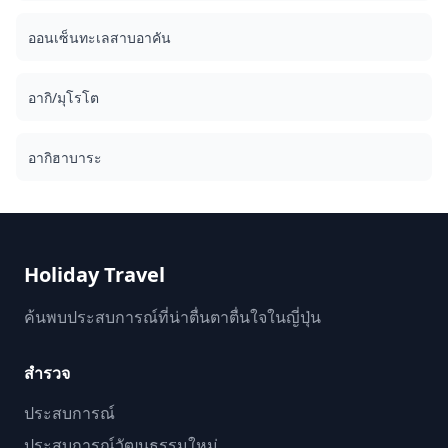
ออนเซ็นทะเลสาบอาคัน
อากิ/มุโรโต
อากิฮาบาระ
Holiday Travel
ค้นพบประสบการณ์ที่น่าตื่นตาตื่นใจในญี่ปุ่น
สำรวจ
ประสบการณ์
ประสบการณ์วัฒนธรรมใหม่