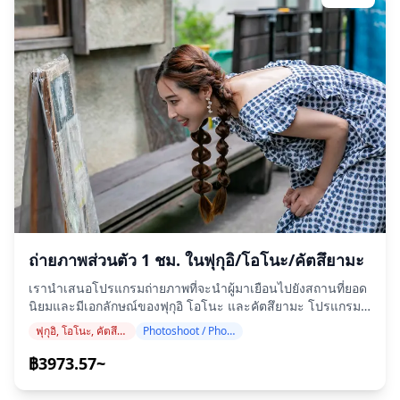
ยะและอาหารขึ้นชื่อของท้องถิ่น ・เยี่ยมชม 2–3 สถานที่ เช่น
ร้านแผงลอย ร้านอิซากายะ หรือบาร์ พร้อมกับไกด์ท้องถิ่น ◆สิ่งที่
ไม่รวมอยู่ในทัวร์ ・บริการรับส่งจากโรงแรม ・ทิป ・ค่าเดินทาง
・เครื่องดื่มหรืออาหารเพิ่มเติมที่ไม่ได้รวมอยู่ในค่าทัวร์ ・ค่าใช้
จ่ายส่วนตัวหรือค่าซื้อของ ◆ข้อมูลเพิ่มเติม ・จำนวนผู้เข้าร่วม
สูงสุดสำหรับทัวร์นี้คือ 8 ท่าน ・เด็กจะต้องมาพร้อมกับผู้ใหญ่ ・
เครื่องดื่มแอลกอฮอล์มีให้บริการเฉพาะผู้เข้าร่วมที่มีอายุ 20 ปีขึ้น
ไปเท่านั้น (อายุที่ดื่มแอลกอฮอล์ได้ตามกฎหมายในญี่ปุ่น) ・โปรด
ทราบว่าอาหารปรุงในครัวที่แยกจาก Holiday Travel ดังนั้นเรา
จึงไม่สามารถรับประกันอาหารที่ปราศจากสารก่อภูมิแพ้หรือ
รองรับข้อจำกัดด้านอาหารได้ ◆ฟุกุอิ – อาหาร & ไนท์ไลฟ์ ใน
เมืองฟุกุอิ คาตามาจิเป็นย่านสถานบันเทิงยามค่ำคืนหลัก ซึ่งเต็ม
ไปด้วยร้านอิซากายะและสแน็กบาร์ นักท่องเที่ยวสามารถ
เพลิดเพลินกับอาหารขึ้นชื่อของท้องถิ่น เช่น ซอสคัตสึด้ง (ข้าว
ถ่ายภาพส่วนตัว 1 ชม. ในฟุกุอิ/โอโนะ/คัตสึยามะ
หน้าหมูทอด) และเอจิเซ็นโอโรชิโซบะพร้อมเครื่องดื่ม บริเวณ
สถานียังมีผับสบาย ๆ สำหรับการตระเวนบาร์แบบสบาย ๆ ใน
เรานำเสนอโปรแกรมถ่ายภาพที่จะนำผู้มาเยือนไปยังสถานที่ยอด
เมืองท่า เช่น สึรุกะและโอบามะ อาหารทะเลสดใหม่ รวมถึงปูเอจิ
นิยมและมีเอกลักษณ์ของฟุกุอิ โอโนะ และคัตสึยามะ โปรแกรม
เซ็นและอาหารปลาแมคเคอเรล เข้ากันได้ดีกับสาเกท้องถิ่น
ของเราดำเนินการโดยช่างภาพผู้ทรงคุณวุฒิ ซึ่งจะปรับให้เข้ากับ
แม้แต่ในเมืองบนภูเขา เช่น โอโนะและคัตสึยามะ ร้านอิซากายะ
ฟุกุอิ, โอโนะ, คัตสึยามะ
Photoshoot / Photo tour
ตารางการเดินทางของคุณ จับภาพองค์ประกอบที่เป็นธรรมชาติ
เล็ก ๆ ก็เสิร์ฟอาหารพื้นเมืองรสเลิศพร้อมบรรยากาศที่อบอุ่น บาง
และระบุจุดถ่ายภาพที่เหมาะสมที่สุด (โปรดแจ้งสถานที่ที่คุณ
฿3973.57~
สถานที่ไม่สามารถพูดภาษาอังกฤษได้ แต่ด้วยไกด์ท้องถิ่น ท่าน
ต้องการให้เราทราบ!) สามารถจองเซสชั่นถ่ายภาพได้ทุกที่ในฟุ
สามารถผ่อนคลายและเพลิดเพลินได้ ในบางพื้นที่ บาร์อาจมี
กุอิ/โอโนะ/คัตสึยามะ ล่วงหน้าสูงสุด 3 วัน เราจะจัดหาช่างภาพ