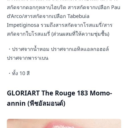
สกัดจากดอกกุหลาบไฮบริด สารสกัดจากเปลือก Pau
d'Arco/สารสกัดจากเปลือก Tabebuia
Impetiginosa รวมถึงสารสกัดจากโรสแมรี่/สาร
สกัดจากใบโรสแมรี่ (ส่วนผสมที่ให้ความชุ่มชื้น)
・ปราศจากน้ำหอม ปราศจากเอทิลแอลกอฮอล์
ปราศจากพาราเบน
・ทั้ง 10 สี
GLORIART The Rouge 183 Momo-
annin (พีชอัลมอนด์)