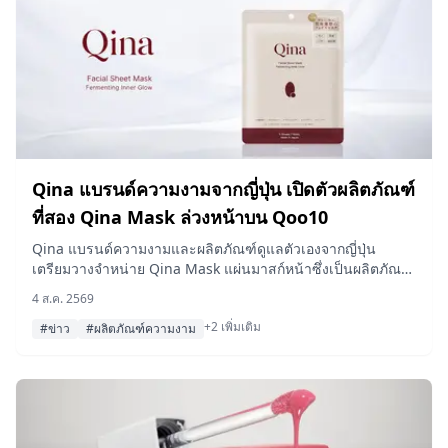
Qina แบรนด์ความงามจากญี่ปุ่น เปิดตัวผลิตภัณฑ์
ที่สอง Qina Mask ล่วงหน้าบน Qoo10
Qina แบรนด์ความงามและผลิตภัณฑ์ดูแลตัวเองจากญี่ปุ่น
เตรียมวางจำหน่าย Qina Mask แผ่นมาสก์หน้าซึ่งเป็นผลิตภัณฑ์
ที่สองของแบรนด์ล่วงหน้าบน Qoo10 ตั้งแต่วันที่ 4 สิงหาคม
4 ส.ค. 2569
2026 พร้อมแคมเปญ "Mega Debut" ของ Qoo10 ที่มาพร้อม
+2 เพิ่มเติม
ราคาพิเศษเฉพาะช่วงเวลาและของสมนาคุณจากการไลฟ์สด
#ข่าว
#ผลิตภัณฑ์ความงาม