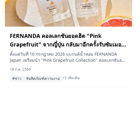
FERNANDA คอลเลกชันยอดฮิต "Pink
Grapefruit" จากญี่ปุ่น กลับมาอีกครั้งรับซัมเมอร์
2026 พร้อมส่วนผสมน้ำมันเปลือกคาโบสุจากโออิ
ตั้งแต่วันที่ 16 กรกฎาคม 2026 แบรนด์น้ำหอม FERNANDA
Japan เตรียมนำ "Pink Grapefruit Collection" คอลเลกชันยอด
ตะ
นิยมกลับมาวางจำหน่ายอีกครั้งในจำนวนจำกัดรวม 15 รายการ
16 ก.ค. 2569
โดยเพิ่มความโดดเด่นด้วยกลิ่นหอมของน้ำมันเปลือกคาโบสุจาก
+3 เพิ่มเติม
จังหวัดโออิตะ
#ข่าว
#ผลิตภัณฑ์ความงาม