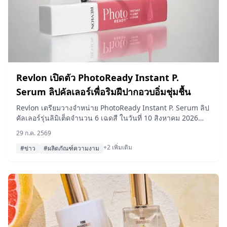
Revlon เปิดตัว PhotoReady Instant P.
Serum ลิปคัลเลอร์เพื่อริมฝีปากอวบอิ่มชุ่มชื้น
Revlon เตรียมวางจำหน่าย PhotoReady Instant P. Serum ลิป
คัลเลอร์รุ่นลิมิเต็ดจำนวน 6 เฉดสี ในวันที่ 10 สิงหาคม 2026
ด้วยส่วนผสม "Fire & Ice Complex™" ที่ให้ความรู้สึกร้อนและ
29 ก.ค. 2569
เย็นสลับกัน ออกแบบมาเพื่อมอบริมฝีปากที่ดูอวบอิ่มฉ่ำวาวด้วย
+2 เพิ่มเติม
เนื้อสัมผัสแบบเซรั่ม
#ข่าว
#ผลิตภัณฑ์ความงาม