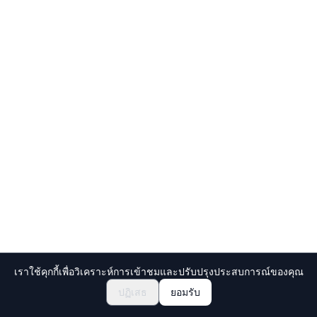
เราใช้คุกกี้เพื่อวิเคราะห์การเข้าชมและปรับปรุงประสบการณ์ของคุณ
สำรวจเทศกาลและอีเวนต์
🎆
ปฏิเสธ
ยอมรับ
จองตั๋วเทศกาลมัตสึริญี่ปุ่น