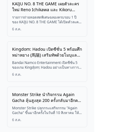
จำนวน 12 คนด้วยสติกเกอร์ จัดทีมสูงสุดสาม
KAIJU NO. 8 THE GAME เผยตัวละคร
คน และต่อสู้โดยอัตโนมัติ โดยเกมฉบับเต็มมี
ใหม่ Reno Ichikawa และ Kikoru
กำหนดวางจำหน่ายในวันที่ 3 กันยายน 2026
Shinomiya ฉลองครบรอบ 1 ปี
รายการถ่ายทอดสดพิเศษฉลองครบรอบ 1 ปี
ของ KAIJU NO. 8 THE GAME ได้เปิดตัวละคร
ระดับ ★5 ใหม่ 2 ตัว ได้แก่ Reno Ichikawa
6 ส.ค.
และ Kikoru Shinomiya พร้อมเผยกิจกรรม
ฉลองครบรอบ 8 รายการ
Kingdom: Hadou เปิดซีซั่น 5 พร้อมศึก
หม่าหยาง (馬陽) เสริมทัพด้วยโมบุและ
ขุนพลใหม่จากจ้าว
Bandai Namco Entertainment เปิดซีซั่น 5
ของเกม Kingdom: Hadou อย่างเป็นทางการ
โดยมาพร้อมเนื้อเรื่อง "ศึกหม่าหยาง" (馬陽)
6 ส.ค.
ขุนพลใหม่ให้สะสมนำโดยโมบุ และกิจกรรม
พิเศษ Seven-Day Festival
Monster Strike นำกิจกรรม Again
Gacha ลุ้นสูงสุด 200 ครั้งกลับมาอีกครั้ง
เริ่ม 10 สิงหาคมนี้
Monster Strike ปลุกกระแสกิจกรรม "Again
Gacha" ขึ้นมาอีกครั้งในวันที่ 10 สิงหาคม ให้ผู้
เล่นเลือกคอร์สเพื่อลุ้นรับสิทธิ์สุ่มฟรีสูงสุด 200
6 ส.ค.
ครั้ง พร้อมปลดล็อกรางวัลโบนัสสำหรับคอมมูนิ
ตี้ตามยอดการสุ่มรวม และเข้าร่วมแคมเปญบน
X เพื่อลุ้นรับ "Age Gacha-kun" ทองคำแท้