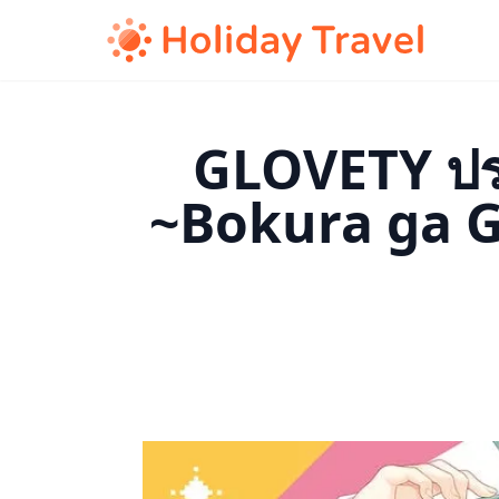
GLOVETY ปร
~Bokura ga G