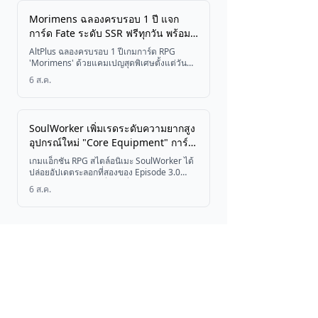
Morimens ฉลองครบรอบ 1 ปี แจก
การ์ด Fate ระดับ SSR ฟรีทุกวัน พร้อม
แคมเปญสุดพิเศษ
AltPlus ฉลองครบรอบ 1 ปีเกมการ์ด RPG
'Morimens' ด้วยแคมเปญสุดพิเศษตั้งแต่วันที่
6 สิงหาคม ถึง 15 ตุลาคม 2026 พบกับการแจก
6 ส.ค.
การ์ด Fate ระดับ SSR ฟรีทุกวัน, ภารกิจพิเศษ,
กิจกรรมตู้สุ่มย้อนหลัง และรางวัลลงทะเบียนล่วง
หน้าสำหรับการอัปเดตเวอร์ชัน 2.2
SoulWorker เพิ่มเรดระดับความยากสูง
อุปกรณ์ใหม่ "Core Equipment" การ์ด
A.R ระดับ Mystic และกิจกรรมจำกัด
เกมแอ็กชัน RPG สไตล์อนิเมะ SoulWorker ได้
เวลา
ปล่อยอัปเดตระลอกที่สองของ Episode 3.0
"Fall from Grace" เมื่อวันที่ 6 สิงหาคม 2026
6 ส.ค.
โดยเพิ่มเควสต์หลักใหม่ เรดระดับความยากสูง
"Last Standing" และ "Hired Muscle" ระบบ
อุปกรณ์ใหม่ Core Equipment รวมถึงการ์ด
A.R ระดับ Mystic "War Princess Arua" พร้อม
กิจกรรม Fist Seal แบบจำกัดเวลาจนถึงวันที่ 3
กันยายน