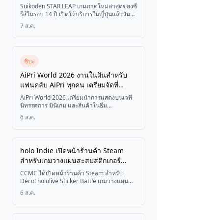
พร้อมเผยรายละเอียดกิจกรรมแรก
Suikoden STAR LEAP เกมภาคใหม่ล่าสุดของซี
รีส์ในรอบ 14 ปี เปิดให้บริการในญี่ปุ่นแล้ววันนี้
ทั้งบน iOS และ Android พร้อมเผยรายละเอียด
7 ส.ค.
กิจกรรมภายในเกมแรก
ชิบะ
AiPri World 2026 งานในฝันสำหรับ
แฟนคลับ AiPri ทุกคน เตรียมจัดที่
Makuhari Messe วันที่ 11–12 ตุลาคม
AiPri World 2026 เตรียมนำการแสดงบนเวที
นี้
นิทรรศการ มินิเกม และสินค้าในธีม
"Bazarium Parade" มาสู่ฮอลล์จัดนิทรรศการ
6 ส.ค.
นานาชาติ Makuhari Messe ฮอลล์ 11 จังหวัด
ชิบะ ในวันที่ 11 และ 12 ตุลาคม 2026 โดยจะ
เปิดจำหน่ายบัตรล่วงหน้าตั้งแต่วันที่ 14
สิงหาคมเป็นต้นไป
holo Indie เปิดหน้าร้านค้า Steam
สำหรับเกมวางแผนสะสมสติกเกอร์
Deco! hololive Sticker Battle พร้อม
CCMC ได้เปิดหน้าร้านค้า Steam สำหรับ
วางจำหน่าย 3 กันยายนนี้
Deco! hololive Sticker Battle เกมวางแผน
บริหารจัดการอัลบั้มสติกเกอร์จากแบรนด์เกม
6 ส.ค.
ดัดแปลงจาก hololive Production อย่าง holo
Indie ซึ่งพัฒนาโดย PREAPP PARTNERS ผู้เล่น
จะได้ตกแต่งเหล่าทาเลนต์จาก hololive