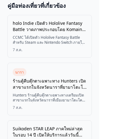
ญี่ปุ่น 2026
คู่มือท่องเที่ยวที่เกี่ยวข้อง
🎆 มัตสึริและ
เทศกาล
holo Indie เปิดตัว Hololive Fantasy
Battle วาดภาพประกอบโดย Komainu
ลง Nintendo Switch และ Steam ใน
CCMC ได้เปิดตัว Hololive Fantasy Battle
วันที่ 7 สิงหาคม
ดูตั๋ว
สำหรับ Steam และ Nintendo Switch ภายใต้
แบรนด์เกมแยกของ hololive Production ที่ชื่อ
7 ส.ค.
ว่า holo Indie โดยเกมแอ็กชันต่อสู้แบบ 2.5D
นี้มาพร้อมผลงานศิลปะโดยนักวาดภาพ
ประกอบ Komainu และรองรับผู้เล่นสูงสุด 4 คน
ให้ผู้เล่นได้สวมบทบาทเป็น Usada Pekora,
Shiranui Flare, Shirogane Noel และ
นารา
Houshou Marine พร้อมจัดโปรโมชันลดราคา
ร้านตู้คีบตุ๊กตาเฉพาะทาง Hunters เปิด
25% ตลอด 7 วันแรกของการวางจำหน่าย
สาขาแรกในจังหวัดนาราที่ยามาโตะโค
ริยามะ วันที่ 8 สิงหาคมนี้
Hunters ร้านตู้คีบตุ๊กตาเฉพาะทางเตรียมเปิด
สาขาแรกในจังหวัดนาราที่เมืองยามาโตะโคริ
ยามะในวันที่ 8 สิงหาคม โดยมีตู้เกมให้บริการ
7 ส.ค.
กว่า 350 ตู้ รวมถึงตู้ Monster Catcher ขนาด
ใหญ่ 3.6 เมตร และโซนสนามเด็กเล่นฟรีสำหรับ
เด็กๆ
Suikoden STAR LEAP ภาคใหม่ล่าสุด
ในรอบ 14 ปี เปิดให้บริการแล้ววันนี้