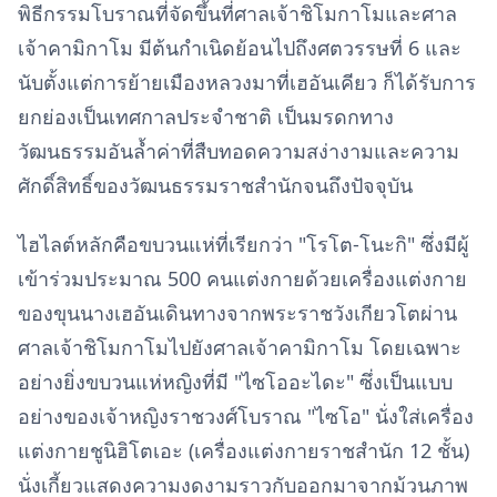
พิธีกรรมโบราณที่จัดขึ้นที่ศาลเจ้าชิโมกาโมและศาล
เจ้าคามิกาโม มีต้นกำเนิดย้อนไปถึงศตวรรษที่ 6 และ
นับตั้งแต่การย้ายเมืองหลวงมาที่เฮอันเคียว ก็ได้รับการ
ยกย่องเป็นเทศกาลประจำชาติ เป็นมรดกทาง
วัฒนธรรมอันล้ำค่าที่สืบทอดความสง่างามและความ
ศักดิ์สิทธิ์ของวัฒนธรรมราชสำนักจนถึงปัจจุบัน
ไฮไลต์หลักคือขบวนแห่ที่เรียกว่า "โรโต-โนะกิ" ซึ่งมีผู้
เข้าร่วมประมาณ 500 คนแต่งกายด้วยเครื่องแต่งกาย
ของขุนนางเฮอันเดินทางจากพระราชวังเกียวโตผ่าน
ศาลเจ้าชิโมกาโมไปยังศาลเจ้าคามิกาโม โดยเฉพาะ
อย่างยิ่งขบวนแห่หญิงที่มี "ไซโออะไดะ" ซึ่งเป็นแบบ
อย่างของเจ้าหญิงราชวงศ์โบราณ "ไซโอ" นั่งใส่เครื่อง
แต่งกายชูนิฮิโตเอะ (เครื่องแต่งกายราชสำนัก 12 ชั้น)
นั่งเกี้ยวแสดงความงดงามราวกับออกมาจากม้วนภาพ