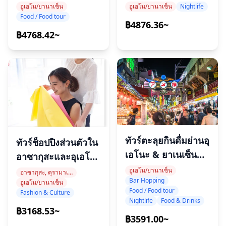
อูเอโน/ยานาเซ็น
Nightlife
อูเอโน/ยานาเซ็น
Food / Food tour
฿4876.36~
฿4768.42~
ทัวร์ตะลุยกินดื่มย่านอุ
ทัวร์ช็อปปิงส่วนตัวใน
เอโนะ & ยาเนเซ็น
อาซากุสะและอุเอโนะ
ยามค่ำคืน
กับผู้เชี่ยวชาญด้าน
อูเอโน/ยานาเซ็น
อาซากุสะ, คุรามาเอะ, โอชิอาเกะ
Bar Hopping
อูเอโน/ยานาเซ็น
ภาพลักษณ์
Food / Food tour
Fashion & Culture
Nightlife
Food & Drinks
฿3168.53~
฿3591.00~