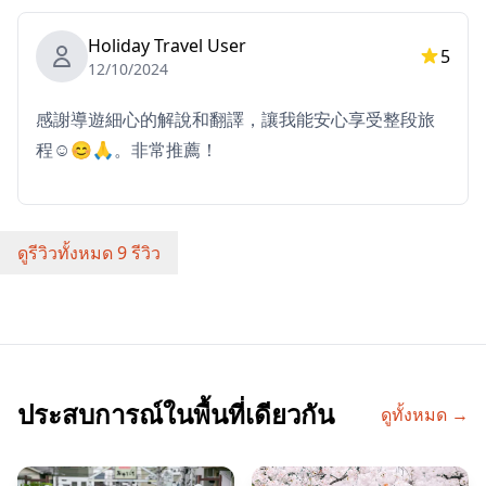
Holiday Travel User
・บาร์ยืน
5
12/10/2024
จิบสาเกที่ผลิตในท้องถิ่นหรือเบียร์คราฟต์ขณะเพลิดเพลินกับ
ขนมเบาๆ ที่บาร์ยืนแบบสบายๆ นี้
感謝導遊細心的解說和翻譯，讓我能安心享受整段旅
程☺️😊🙏。非常推薦！
・Retro Downtown Stroll
Wander through Tabata’s Showa-era streets,
discovering photogenic spots และ learning about the
area’s history และ cultural highlights.
ดูรีวิวทั้งหมด 9 รีวิว
◆ข้อมูลเพิ่มเติม
・ต้องจองสำหรับ 2 คนขึ้นไป
・ระยะทางเดินปานกลาง
・ไม่แนะนำสำหรับมังสวิรัติหรือผู้ที่ต้องการอาหารปลอดกลู
ประสบการณ์ในพื้นที่เดียวกัน
ดูทั้งหมด →
เตน
・สำหรับผู้ใหญ่อายุ 20 ปีขึ้นไปเท่านั้น
・หากคุณมีข้อจำกัดทางอาหาร โปรดแจ้งให้เราทราบเมื่อ