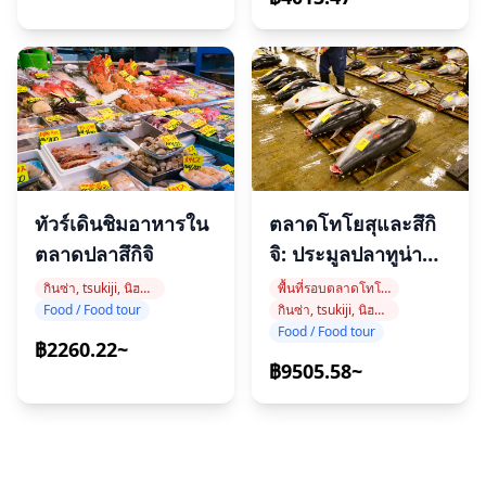
ทัวร์เดินชิมอาหารใน
ตลาดโทโยสุและสึกิ
ตลาดปลาสึกิจิ
จิ: ประมูลปลาทูน่า
และอาหาร
กินซ่า, tsukiji, นิฮอนบาชิ
พื้นที่รอบตลาดโทโยซุ
Food / Food tour
กินซ่า, tsukiji, นิฮอนบาชิ
Food / Food tour
฿2260.22~
฿9505.58~