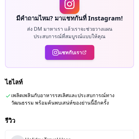
・เยี่ยมชมอิซากายะและร้านอาหารท้องถิ่นที่เป็นที่รักของ
ชุมชนทาบาตะ
มีคำถามไหม? มาแชทกันที่ Instagram!
・สัมผัสรสชาติญี่ปุ่นแบบดั้งเดิมในบรรยากาศย้อนยุคของย่าน
เก่า
ส่ง DM มาหาเรา แล้วเราจะช่วยวางแผน
ประสบการณ์ที่สมบูรณ์แบบให้คุณ
・เพลิดเพลินกับบรรยากาศที่อบอุ่นและเป็นมิตรพร้อมอาหาร
อร่อยและการสนทนา
แชทกับเรา
・Learn about Tabata’s history และ local culture from
an expert guide
・เดินเล่นผ่านถนนที่เต็มไปด้วยเสน่ห์แห่งยุคโชวะที่ชวนให้
นึกถึงอดีต
ไฮไลท์
◆รวมอยู่ในราคา
เพลิดเพลินกับอาหารรสเลิศและประสบการณ์ทาง
วัฒนธรรม พร้อมค้นพบเสน่ห์ของย่านนี้อีกครั้ง
・จุดอาหาร 5 จุดพร้อมอาหารท้องถิ่นและตามฤดูกาล
・รวมเครื่องดื่ม 1 แก้ว
รีวิว
・ไกด์นำเที่ยว
◆ไม่รวมในราคา