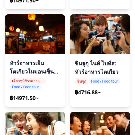
฿14971.50~
ทัวร์อาหารเย็น
ชินจูกุ ไนท์ ไบท์ส:
โตเกียวในมอนเซ็นนา
ทัวร์อาหารโตเกียว
กะโช
เคียวซุมิชิราคาวะ, มอนเซนทานาคาโช
ชินจูกุ
Food / Food tour
Food / Food tour
฿4716.88~
฿14971.50~