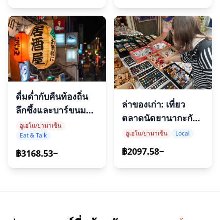
ดื่มด่ำกับคืนท้องถิ่น
ล่าของเก่า: เที่ยว
ลึกซึ้งและบาร์ขนม
ตลาดนัดยานากะกับ
แบบโฮปปิ้งในอุเอโน
อูเอโน/ยานาเซ็น
Mana
อูเอโน/ยานาเซ็น
Local
Eat & Talk
฿2097.58~
฿3168.53~