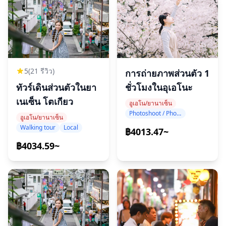
ทำการจอง
5
(21 รีวิว)
การถ่ายภาพส่วนตัว 1
ชั่วโมงในอุเอโนะ
ทัวร์เดินส่วนตัวในยา
เนเซ็น โตเกียว
อูเอโน/ยานาเซ็น
Photoshoot / Photo tour
อูเอโน/ยานาเซ็น
Walking tour
Local
฿4013.47~
฿4034.59~