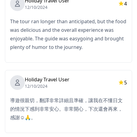
Holiday Travel User
4
・รับส่งที่โรงแรม
12/10/2024
・ทิปให้ไกด์
The tour ran longer than anticipated, but the food
・ค่าขนส่ง
was delicious and the overall experience was
・เครื่องดื่มหรืออาหารเพิ่มเติม
enjoyable. The guide was easygoing and brought
◆กำหนดการ
plenty of humor to the journey.
・Meet-up：JR Tabata สถานี North Exit
ไกด์จะแนะนำเอบิสุโดยย่อและอำนวยความสะดวกในการ
แนะนำผู้เข้าร่วม
Holiday Travel User
5
・เยี่ยมชมอิซากายะแบบดั้งเดิม
12/10/2024
เพลิดเพลินกับอาหารอบอุ่นใจเช่น โอเด็งและยากิโทริ คู่กับ
導遊很親切，翻譯非常詳細且準確，讓我在不懂日文
เบียร์หรือโชชู เพื่อสัมผัสรสชาติแท้ของอาหารท้องถิ่น
的情況下感到非常安心。非常開心，下次還會再來，
感謝☺️🙏。
・ร้านอาหารสไตล์บ้าน
ลิ้มรสอาหารญี่ปุ่นแบบบ้านๆ เช่น ปลาต้มหรือคาราอาเกะกร
อบๆ ในบรรยากาศที่อบอุ่นและชวนให้นึกถึงอดีต