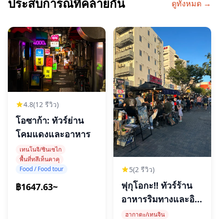
ประสบการณ์ที่คล้ายกัน
ดูทั้งหมด →
4.8
(12 รีวิว)
โอซาก้า: ทัวร์ย่าน
โคมแดงและอาหาร
เทนโนจิ/ชินเซไก
พื้นที่ทสึเท็นคาคุ
Food / Food tour
5
(2 รีวิว)
ฟุกุโอกะ!! ทัวร์ร้าน
฿1647.63~
อาหารริมทางและอิ
ซากายะ!
ฮากาตะ/เทนจิน