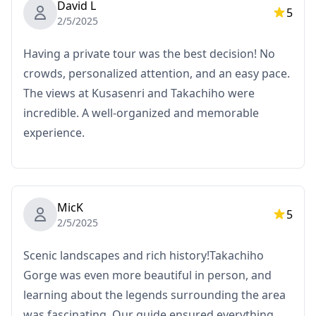
David L
・รถยนต์ปรับอากาศ
5
2/5/2025
・การขนส่งส่วนตัว
・อาหารกลางวัน
Having a private tour was the best decision! No
crowds, personalized attention, and an easy pace.
◆ไม่รวมในราคา
The views at Kusasenri and Takachiho were
・ค่าใช้จ่ายส่วนตัวอื่นๆ
incredible. A well-organized and memorable
experience.
◆กำหนดการ
・เราcan pick up any hotel in Hotels near Kumamoto
Castle โปรดenter the hotel และ the telephone number
of the hotel
MicK
5
・Mt Aso Nakadake Crater (1 h)
2/5/2025
Explore the Aso Volcano Museum to learn about the
region’s volcanic activity และ geology. หรือ, visit the
Scenic landscapes and rich history!Takachiho
Aso Volcano Crater, one of the largest active volcanic
Gorge was even more beautiful in person, and
craters in the world. Enjoy the breathtaking views และ
learning about the legends surrounding the area
take memorable photos.
was fascinating. Our guide ensured everything