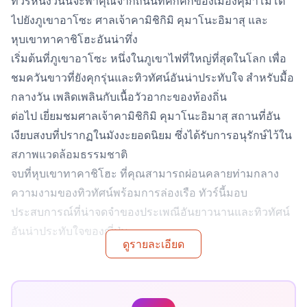
ทัวร์หนึ่งวันนี้จะพาคุณจากถนนที่คึกคักของเมืองคุมาโมโต้
ไปยังภูเขาอาโซะ ศาลเจ้าคามิชิกิมิ คุมาโนะอิมาสุ และ
หุบเขาทาคาชิโฮะอันน่าทึ่ง
เริ่มต้นที่ภูเขาอาโซะ หนึ่งในภูเขาไฟที่ใหญ่ที่สุดในโลก เพื่อ
ชมควันขาวที่ยังคุกรุ่นและทิวทัศน์อันน่าประทับใจ สำหรับมื้อ
กลางวัน เพลิดเพลินกับเนื้อวัวอากะของท้องถิ่น
ต่อไป เยี่ยมชมศาลเจ้าคามิชิกิมิ คุมาโนะอิมาสุ สถานที่อัน
เงียบสงบที่ปรากฏในมังงะยอดนิยม ซึ่งได้รับการอนุรักษ์ไว้ใน
สภาพแวดล้อมธรรมชาติ
จบที่หุบเขาทาคาชิโฮะ ที่คุณสามารถผ่อนคลายท่ามกลาง
ความงามของทิวทัศน์พร้อมการล่องเรือ ทัวร์นี้มอบ
ประสบการณ์ที่น่าจดจำของประเพณีอันยาวนานและทิวทัศน์
อันน่าประทับใจของญี่ปุ่น
ดูรายละเอียด
◆บทนำ
This one-day tour takes you from the lively streets of
Kumamoto City to Mount Aso, Kamishikimi