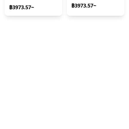
・หากwe are unable to reserve a boat หรือ the boat is
฿3973.57~
฿3973.57~
unable to operate due to bad weather, we will guide
you to an alternative sightseeing spot