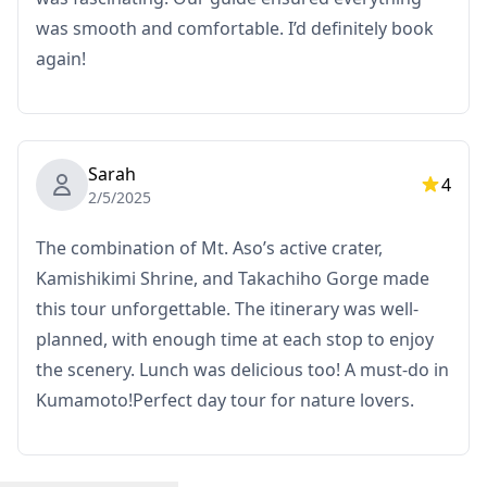
※Access to the crater is subject to weather conditions
was smooth and comfortable. I’d definitely book
และ may not be able to enter.
again!
・HAKUSUI no KURA (1 h)
Enjoy a luxurious lunch featuring Kumamoto's
specialty,Aka beef.Known for its healthiness และ rich
Sarah
4
2/5/2025
flavor, Aka beef is characterized by its lean meat และ
umami taste.
The combination of Mt. Aso’s active crater,
Kamishikimi Shrine, and Takachiho Gorge made
・Kamishikimi Kumanoimasu Shrine (45min)
this tour unforgettable. The itinerary was well-
Travel to Kamishikimi Kumanoimasu Shrine และ take a
planned, with enough time at each stop to enjoy
stroll through the mystical และ natural surroundings
the scenery. Lunch was delicious too! A must-do in
of the shrine.
Kumamoto!Perfect day tour for nature lovers.
・Takachiho Gorge (2h)
Takachiho Gorge is known for its unique beauty และ is