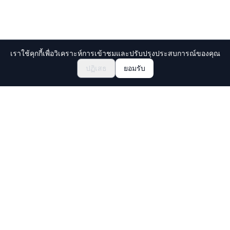
เราใช้คุกกี้เพื่อวิเคราะห์การเข้าชมและปรับปรุงประสบการณ์ของคุณ
฿25932.80~
สอบถามการจอง
ปฏิเสธ
ยอมรับ
Holiday Travel
ค้นพบประสบการณ์ที่น่าตื่นตาตื่นใจในญี่ปุ่น
สำรวจ
ประสบการณ์
ประสบการณ์วัฒนธรรมใหม่
จุดหมายปลายทาง