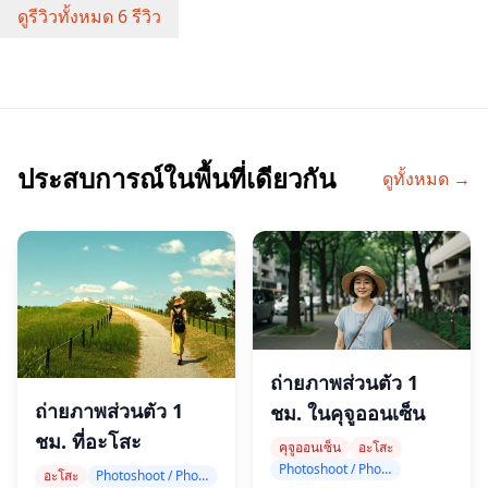
one of Japan's leading scenic spots. คุณcan also enjoy
ดูรีวิวทั้งหมด 6 รีวิว
boating in Takachiho Gorge
สำรวจหุบเขาที่สวยงาม นั่งเรือชมวิว และเยี่ยมชมสถานที่ใกล้
เคียงเช่นศาลเจ้าทาคาชิโฮะและศาลเจ้าอามาโนะอิวาโตะ
หากเวลาอำนวย
ประสบการณ์ในพื้นที่เดียวกัน
・Kusasenrigahama (30min)
ดูทั้งหมด →
Arrive at the beautiful Kusasenri-ga-hama, a vast
grassland within the Aso caldera. Take a leisurely walk
และ capture the scenic landscapes.
◆ข้อมูลเพิ่มเติม
・เราcan pick up any hotel in Hotels near Kumamoto
Castle โปรดenter the hotel และ the telephone number
ถ่ายภาพส่วนตัว 1
ถ่ายภาพส่วนตัว 1
of the hotel
ชม. ในคุจูออนเซ็น
ชม. ที่อะโสะ
・It will be 10 ชั่วโมง including round-trip
คุจูออนเซ็น
อะโสะ
Photoshoot / Photo tour
transportation และ time spent in Aso และ Takachiho
อะโสะ
Photoshoot / Photo tour