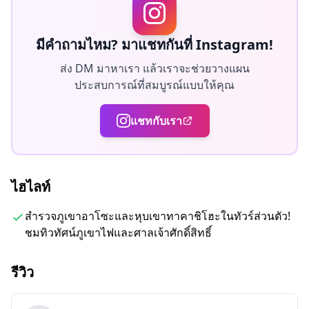
Kumanoimasu Shrine, และ the stunning Takachiho
Gorge.
มีคำถามไหม? มาแชทกันที่ Instagram!
Start at Mount Aso, one of the world’s largest
ส่ง DM มาหาเรา แล้วเราจะช่วยวางแผน
volcanoes, to witness active white smoke และ dramatic
ประสบการณ์ที่สมบูรณ์แบบให้คุณ
landscapes. For lunch, enjoy local Aka beef.
Next, visit Kamishikimi Kumanoimasu Shrine, a serene
แชทกับเรา
site featured in a popular manga, preserved in its
natural setting.
Finish at Takachiho Gorge, where you can relax amidst
ไฮไลท์
scenic beauty with a boat ride. This tour offers a
memorable experience of Japan’s rich traditions และ
สำรวจภูเขาอาโซะและหุบเขาทาคาชิโฮะในทัวร์ส่วนตัว!
striking landscapes.
ชมทิวทัศน์ภูเขาไฟและศาลเจ้าศักดิ์สิทธิ์
◆รวมอยู่ในราคา
รีวิว
・ค่าเข้าชม
・ไกด์นำเที่ยว