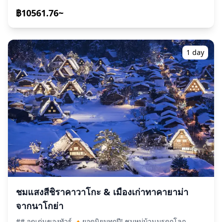
ภาพพอร์ตเทรตแบบญี่ปุ่นแท้ๆ พร้อมเข้าใจกฎระเบียบอย่าง
ชัดเจนและประสบการณ์ที่ราบรื่น **Holiday Travel ให้การ
฿10561.76~
สนับสนุนอย่างเต็มที่ ตั้งแต่การช่วยเหลือในการจอง (ตรวจสอบ
ความพร้อม) ไปจนถึงการมีล่ามร่วมเดินทางในวันงาน** **
[สำคัญ: เนื้อหาแตกต่างกันตามวันที่]** **รายชื่อนางแบบ
สถานที่ถ่ายภาพ ช่วงเวลา และราคาแคมเปญ** ของ mer
1 day
เปลี่ยนแปลงไปตามแต่ละวันที่จัดงาน หน้านี้ให้ภาพรวมของซีรีส์
นี้ วันที่ยืนยันที่กำลังจะมาถึงจะถูกโพสต์บนหน้าตารางของ mer
ดังนั้นโปรดติดต่อเราพร้อมแจ้งวันที่คุณต้องการ แล้วเราจะตรวจ
สอบความพร้อมให้ เรายังรองรับคำขอเช่น "ฉันสามารถเข้าร่วม
เซสชันถ่ายภาพที่ตรงกับวันและพื้นที่การเดินทางของฉันได้
ไหม?" ดังนั้นโปรดสอบถามได้ตามสะดวก --- **เกี่ยวกับ mer
Photo Session** ตั้งอยู่ในนาโกย่า (ไอจิ) พร้อมจัดงานเพิ่มเติม
ในภูมิภาคคันไซ mer ดำเนิน **เซสชันถ่ายภาพพอร์ตเทรตส่วน
ตัวแบบตัวต่อตัว** ณ สถานที่ที่คัดสรรอย่างพิถีพิถัน ทั้งสวน
สาธารณะในเมือง สถานที่ทางประวัติศาสตร์ สวนดอกไม้ และ
จุดถ่ายภาพตามฤดูกาล โดยมีนางแบบที่ได้รับการฝึกฝนในด้าน
สีหน้า ท่าทาง และเทคนิคการถ่ายภาพพอร์ตเทรต --- **[นาง
แบบที่เคยร่วมงาน (ตัวอย่างที่คัดเลือก)]** รายชื่อนางแบบ
เปลี่ยนแปลงไปในแต่ละงานของ mer นางแบบที่ยังทำงานอยู่
ชมแสงสีชิราคาวาโกะ & เมืองเก่าทาคายาม่า
ประกอบด้วย (รายการบางส่วน): - รุ่นที่ 1: Jikimaru, KUBO,
จากนาโกย่า
Nunu, Nono, Rako - รุ่นที่ 2: Waka - รุ่นที่ 3: Konatsu Seto,
Emi, Miyu Otosaka, Haruka Minami, Oyu - รุ่นที่ 4: Saki
## จุดเด่นของทัวร์ 🔸ยอดนิยมทุกปี! ชมหมู่บ้านมรดกโลก