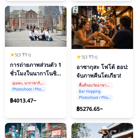
5
(3 รีวิว)
5
(3 รีวิว)
การถ่ายภาพส่วนตัว 1
อาซากุสะ โฟโต้ ฮอป:
ชั่วโมงในนากาโนชิ
จับภาพคืนโตเกียว!
มะ
อุเมดะ, นากาซากิ, นากาโนชิมะ
พื้นที่รอบวัดอาซากุสะ
Photoshoot / Photo tour
Bar Hopping
Photoshoot / Photo tour
฿4013.47~
฿5276.65~