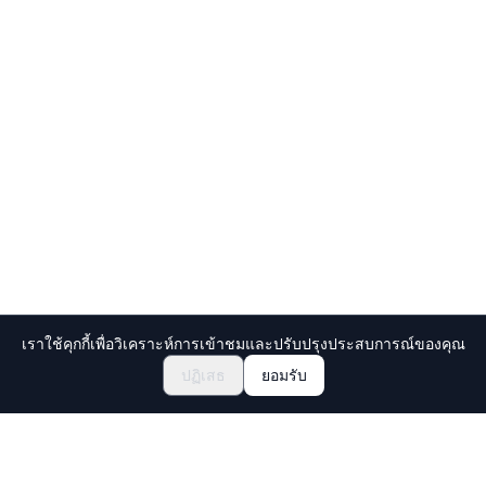
เราใช้คุกกี้เพื่อวิเคราะห์การเข้าชมและปรับปรุงประสบการณ์ของคุณ
฿4013.47~
สอบถามการจอง
ปฏิเสธ
ยอมรับ
Holiday Travel