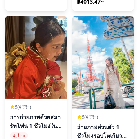
฿4013.47~
5
(4 รีวิว)
การถ่ายภาพด้วยสมา
5
(4 รีวิว)
ร์ทโฟน 1 ชั่วโมงในฟุ
ถ่ายภาพส่วนตัว 1
กุโอกะ
ชั่วโมงรอบโตเกียว
ฟุกุโอกะ