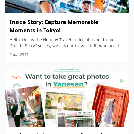
Inside Story: Capture Memorable
Moments in Tokyo!
Hello, this is the Holiday Travel editorial team. In our
“Inside Story” series, we ask our travel staff, who are the
product planners, to share the stories behind the
9 ต.ค. 2567
products we sell at Holiday Travel!
โตเกียว