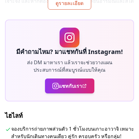
เจาะจง และหากต้องการ สามารถปรับเปลี่ยนอารมณ์และสีได้
ดูรายละเอียด
ให้เราบันทึกช่วงเวลาพิเศษของคุณในเกาะอาวาจิผ่านบริการ
ถ่ายภาพของเรา!
◆ ข้อมูลสำคัญ:
・หากคุณมาสายเกินเวลานัดหมายที่กำหนด ระยะเวลาใน
มีคำถามไหม? มาแชทกันที่ Instagram!
การถ่ายภาพและจำนวนภาพที่จะส่งมอบอาจลดลง
ส่ง DM มาหาเรา แล้วเราจะช่วยวางแผน
・หากมีการพยากรณ์ว่าฝนจะตกในจุดถ่ายภาพ 3 วันก่อนวัน
ประสบการณ์ที่สมบูรณ์แบบให้คุณ
นัดหมาย หรือหากฝนตกโดยไม่คาดคิดในวันที่ถ่ายภาพ มี
สามตัวเลือกให้เลือก: (1) เลื่อนวันและเวลา (2) เปลี่ยนสถานที่
แชทกับเรา
หรือ (3) ยกเลิกการถ่ายภาพ
ไฮไลท์
จองบริการถ่ายภาพส่วนตัว 1 ชั่วโมงบนเกาะอาวาจิ เหมาะ
สำหรับนักเดินทางคนเดียว คู่รัก ครอบครัว หรือกลุ่ม!