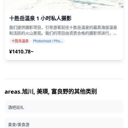
十胜岳温泉 1 小时私人摄影
我们提供摄影项目，引导游客前往十胜岳温泉的最高海拔温泉
和活跃的火山景观。我们的项目由资质合格的摄影师进行，可
根据您的旅行计划进行调整，捕捉活火山十胜岳火山口、日本
十胜岳温泉
Photoshoot / Photo tour
最大的公共牧场景观以及神秘的季节性塔牛桥（幻影桥）的自
然构图。 摄影活动可在十胜岳温泉的任何地点进行，最多可提
¥1410.78~
前 3 天预订。我们将安排一位会说英语/日语的摄影师。 原始
的 100 多张照片文件将在一周内交付，您可以选择您最喜欢的
10 张照片进行重新交付。我们将对照片进行校正，以唤起高海
拔火山的氛围，如果需要，还可以调整情绪和颜色。 让我们通
过我们的摄影服务捕捉您在十胜岳温泉的特别时刻！ ◆ 重要
信息： ・如果您在预定的集合时间迟到，拍摄时长和交付的照
片数量可能会减少。 ・如果在预定日期前 3 天预测拍摄地点会
areas.旭川, 美瑛, 富良野的其他类别
下雨，或者拍摄当天意外下雨，则有三个选择：（1）重新安
排日期和时间，（2）更改地点，或（3）取消拍摄。 ![]
酒吧巡礼
(https://assets.hldycdn.com/284b369b-1481-46b4-810c-
2ca93c28f865.png) ![]
(https://assets.hldycdn.com/4e9716ff-6214-4707-a3fc-
美食/美食游
975509dca5ba.jpg)