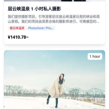
层云峡温泉 1 小时私人摄影
我们提供摄影项目，引导游客前往层云峡温泉壮观的峡谷和高
山景观。我们的项目由资质合格的摄影师进行，可根据您的旅
行计划进行调整，在 200 米高的壮观悬崖峡谷、银河和流星瀑
層云峡温泉
Photoshoot / Photo tour
布以及乘坐索道到达的日本最早的秋叶中捕捉自然构图。 摄影
课程可在层云峡温泉的任何地方进行，最多可提前 3 天预订。
¥1410.78~
我们将安排一位会说英语/日语的摄影师。 原始的 100 多张照
片文件将在一周内交付，您可以选择您最喜欢的 10 张照片进
行重新交付。我们将对照片进行校正，以唤起戏剧性的高山氛
围，如果需要，还可以调整情绪和色彩。 让我们通过我们的摄
1 hour
影服务捕捉您在层云峡温泉的特别时刻！ ◆ 重要信息： ・如
果您在预定的集合时间迟到，拍摄时长和交付的照片数量可能
会减少。 ・如果在预定日期前 3 天预测拍摄地点会下雨，或者
拍摄当天意外下雨，则有三个选择：（1）重新安排日期和时
间，（2）更改地点，或（3）取消拍摄。 ![]
(https://assets.hldycdn.com/b925a59a-322a-446b-bc34-
5b3377b166b5.png)