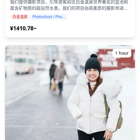
我们提供摄影项目，引导游客前往白金温泉世界著名的蓝池和
富含矿物质的超自然水景。我们的项目由高素质的摄影师进
行，可根据您的旅行计划进行调整，在标志性的钴蓝色蓝池捕
白金温泉
Photoshoot / Photo tour
捉到空灵的枯萎白桦树桩、30 米高的白须瀑布倾泻到碧绿的河
流中以及金色的白桦林走廊的自然构图。 摄影课程可在白金温
¥1410.78~
泉的任何地方进行，最多可提前 3 天预订。我们将安排一位会
说英语/日语的摄影师。 原始的 100 多张照片文件将在一周内
交付，您可以选择您最喜欢的 10 张照片进行重新交付。我们
将对照片进行校正，以唤起超自然的蓝色水氛围，如果需要，
1 hour
还可以调整情绪和颜色。 让我们通过我们的摄影服务捕捉您在
白金温泉的特殊时刻！ ◆ 重要信息： ・如果您在预定的集合
时间迟到，拍摄时长和交付的照片数量可能会减少。 ・如果在
预定日期前 3 天预测拍摄地点会下雨，或者拍摄当天意外下
雨，则有三个选择：（1）重新安排日期和时间，（2）更改地
点，或（3）取消拍摄。 ![]
(https://assets.hldycdn.com/1494b675-c359-4e76-be2d-
e9b828705dba.png) ![]
(https://assets.hldycdn.com/1934fc1d-c4ae-4044-b4c1-
d80239dd2bbb.jpg)