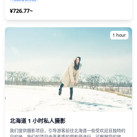
包含北海道内的所有区域） ・即使在可能无法使用英语的地
w=1200&h=800&fit=crop&q=80) ![]
方，友好的导游也能让您安心无忧 ・小团体旅游确保您获得更
¥726.77~
(https://assets.hldycdn.com/ba1426d3-5ef9-4d2e-9701-
个性化和真实的体验 ◆费用包含 ・总共约6杯饮品 ・晚餐：居
ac41b0412816.webp?w=1200&h=800&fit=crop&q=80) ![]
酒屋菜肴和当地特色美食 ・与当地导游一起参观2-3个场所，
(https://assets.hldycdn.com/2c5da75c-f9cc-4904-be51-
例如美食摊、居酒屋或酒吧 ◆费用不包含 ・酒店接送 ・小费
130c6a84e922.jpg?w=1200&h=800&fit=crop&q=80) ![]
・交通费 ・旅游费用不包含的额外饮品或餐点 ・个人消费或
(https://assets.hldycdn.com/44417409-00d9-4e89-830d-
1 hour
购物 ◆附加信息 ・本次旅行最多可容纳8人。 ・儿童必须由成
afdb01292aa7.webp?w=1200&h=800&fit=crop&q=80)
人陪同。 ・仅向20岁及以上的参与者提供酒精饮品（日本的法
定饮酒年龄）。 ・请注意，餐点是在Holiday Travel以外的厨
房准备的，因此我们无法保证无过敏餐点或满足饮食限制。 ◆
北海道 – 美食与夜生活 札幌的薄野是日本最大的夜生活区之
一，拥有数千家居酒屋、酒吧和拉面店。游客可以品尝新鲜的
螃蟹、海胆和成吉思汗烤肉（烤羊肉），搭配当地的清酒或札
幌啤酒。在狸小路周围，休闲的立式酒吧和友好的居酒屋让您
轻松享受酒吧巡游的乐趣。 在小樽，酒吧和居酒屋林立在运河
沿岸，为饮品提供了浪漫的环境。函馆的夜晚在Daimon
Yokocho变得热闹起来，当地菜肴与当地清酒完美搭配。旭川
和钏路等城市也拥有热闹的夜生活，让游客有机会与当地人交
流。 有些地方可能不会说英语，但在当地导游的带领下，您可
以放松身心尽情享受。在某些地区，酒吧可能有限，因此我们
北海道 1 小时私人摄影
将确认是否可以进行酒吧巡游。请随时预订。
我们提供摄影项目，引导游客前往北海道一些受欢迎且独特的
目的地。我们的项目由高素质的摄影师进行，可根据您的旅行