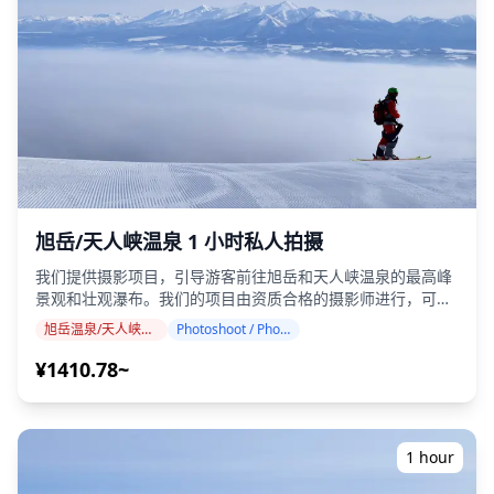
旭岳/天人峡温泉 1 小时私人拍摄
我们提供摄影项目，引导游客前往旭岳和天人峡温泉的最高峰
景观和壮观瀑布。我们的项目由资质合格的摄影师进行，可根
据您的旅行日程进行调整，捕捉旭岳（北海道最高峰，海拔
旭岳温泉/天人峡温泉
Photoshoot / Photo tour
2,290 米）、270 米高的羽衣瀑布和日本最早的秋季高山苔原
色彩的自然构图。 摄影服务可在旭岳温泉/天人峡温泉的任何
¥1410.78~
地点进行，最多可提前 3 天预订。我们将安排一位会说英语/
日语的摄影师。 原始的 100 多张照片文件将在一周内交付，
您可以选择您最喜欢的 10 张照片进行重新交付。我们将对照
片进行校正，以唤起戏剧性的高海拔氛围，如果需要，还可以
1 hour
调整情绪和色彩。 让我们通过我们的摄影服务捕捉您在旭岳温