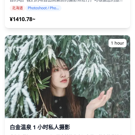
计划进行调整，捕捉自然的构图并确定理想的拍摄地点。（请
北海道
Photoshoot / Photo tour
与我们分享您喜欢的地点！） 摄影课程可在北海道的任何地方
进行，最多可提前 3 天预订。我们将安排一位会说英语/日语
¥1410.78~
的摄影师。 原始的 100 多张照片文件将在一周内交付，您可
以选择您最喜欢的 10 张照片进行重新交付。我们将对照片进
行修正，以唤起特定的氛围，如果需要，还可以调整情绪和颜
色。 让我们通过我们的摄影服务捕捉您在北海道的特殊时刻！
1 hour
◆ 重要信息： ・如果您在预定的会面时间迟到，拍摄时长和
交付的照片数量可能会减少。 ・如果在预定日期前 3 天预测拍
摄地点会下雨，或者在拍摄当天意外下雨，则有三个选择：
（1）重新安排日期和时间，（2）更改地点，或（3）取消拍
摄。 ![](https://assets.hldycdn.com/284b369b-1481-46b4-
810c-2ca93c28f865.png)
白金温泉 1 小时私人摄影