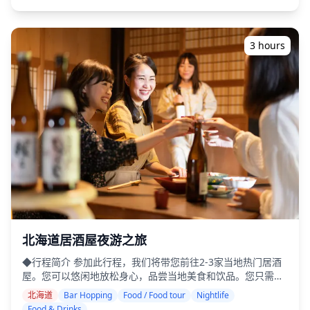
居酒屋或酒吧（本次旅行不包括所有三个地区） ・小团体旅游
确保亲密和真实的体验 ・品尝富良野葡萄酒、当地清酒和北海
道菜肴，如成吉思汗烤肉（烤羊肉） ・从导游那里了解当地文
化和餐饮礼仪 ・体验当地人喜爱的热闹而温馨的夜生活场所
3 hours
◆包含项目 ・在3个场所各享用2杯饮品（总共6杯饮品） ・晚
餐：包括海鲜在内的当地菜肴 ・在当地导游的带领下，参观3
个场所——从食品摊位、居酒屋或酒吧中选择 ◆不包含项目
・酒店接送 ・小费 ・交通费用 ・旅游费用中未包含的额外饮
料或餐点 ・个人费用或购物 ◆附加信息 ・本次旅行的最多参
与人数为8人。 ・儿童必须由成人陪同。 ・仅向20岁及以上的
参与者提供酒精饮料（日本的法定饮酒年龄）。 ・请注意，餐
点是在与Holiday Travel分开的厨房准备的，因此我们不能保
证无过敏餐点或满足饮食限制。 ・旭川是北海道北部地区最大
的娱乐区山麓街的所在地。拥有约1,000家店铺，包括小吃
店、居酒屋、酒吧和拉面店，是北海道领先的夜生活区之一。
・旭川以其丰盛的当地菜肴而闻名，如拉面、新子烧（烤小
鸡）和荷尔蒙烧（烤内脏），以及其历史悠久的清酒品牌，如
男山和国士无双。 ・富良野以其葡萄酒、奶酪和“蛋包咖喱”而
北海道居酒屋夜游之旅
闻名。该地区还因提供当地清酒和精酿啤酒以及独特的北海道
◆行程简介 参加此行程，我们将带您前往2-3家当地热门居酒
风味美食而备受青睐。 ・美瑛没有大型夜生活区，但镇上散布
屋。您可以悠闲地放松身心，品尝当地美食和饮品。您只需携
着小型居酒屋、小吃店和酒吧，非常适合悠闲地享受一两个舒
带现金，其余的交给我们。让我们一起分享难忘的当地体验
适的场所。 ![](https://assets.hldycdn.com/d6adf697-c8ad-
北海道
Bar Hopping
Food / Food tour
Nightlife
吧！ ・选择您喜欢的区域：北海道内您想去的地点（本行程不
49aa-acae-1fd96ba4b707.webp?
Food & Drinks