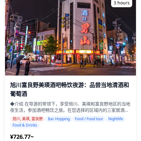
师。 原始的100多张照片文件在一周内交付，您可以选择您最
3 hours
喜欢的10张照片进行重新交付。我们会进行修正，以唤起特定
的氛围，如果需要，可以调整情绪和颜色。 让我们通过我们的
摄影服务捕捉您在旭川、美瑛和富良野的特殊时刻！ ◆ 重要
信息： ・如果您在预定的会面时间迟到，拍摄时长和交付的照
片数量可能会减少。 ・如果在预定日期前3天预测拍摄地点有
雨，或者在拍摄当天意外下雨，则有三个选择：（1）重新安
排日期和时间，（2）更改地点，或（3）取消拍摄。 ![]
(https://assets.hldycdn.com/24515ca5-dacc-4211-af77-
2ffc15f0befb.jpg)
旭川富良野美瑛酒吧畅饮夜游：品尝当地清酒和
葡萄酒
◆介绍 在导游的带领下，享受旭川、美瑛和富良野地区的当地
夜生活，参加酒吧畅饮之旅。在您选择的区域内的三家居酒屋
或酒吧品尝用新鲜北海道食材烹制的当地特色菜，以及富良野
旭川, 美瑛, 富良野
Bar Hopping
Food / Food tour
Nightlife
葡萄酒和当地清酒。这次旅行还提供了一个独特的机会，让您
Food & Drinks
发现大多数游客会错过的隐藏的瑰宝，同时享受与当地人的热
情交流。 ・在旭川、美瑛和富良野地区您选择的地点参观三家
¥726.77~