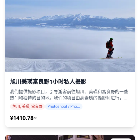
泉/天人峡温泉的特殊时刻！ ◆ 重要信息： ・如果您在预定集
合时间迟到，拍摄时长和交付的照片数量可能会减少。 ・如果
在预定日期前 3 天预测拍摄地点会下雨，或者在拍摄当天意外
下雨，则有三个选择：(1) 重新安排日期和时间，(2) 更改地
点，或 (3) 取消拍摄。 ![]
(https://assets.hldycdn.com/24515ca5-dacc-4211-af77-
2ffc15f0befb.jpg) ![]
(https://assets.hldycdn.com/65c3ae86-51e6-4d44-a0d4-
a368d8ad6fd9.png)
旭川美瑛富良野1小时私人摄影
我们提供摄影项目，引导游客前往旭川、美瑛和富良野的一些
热门和独特的目的地。我们的项目由高素质的摄影师进行，适
应您的旅行计划，捕捉自然的构图，并确定理想的拍摄地点。
旭川, 美瑛, 富良野
Photoshoot / Photo tour
（请与我们分享您喜欢的地点！） 体验北海道中部壮丽的丘
陵、著名的花田和季节性景观。从美瑛标志性的蓝池和七星
¥1410.78~
树，到富良野的薰衣草田和富田农场，捕捉日本最具摄影魅力
的乡村风光。 摄影课程可在旭川、美瑛和富良野的任何地方进
行，最多可提前3天预订。我们将安排一位说英语/日语的摄影