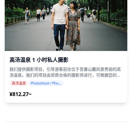
拍摄时长和交付的照片数量可能会减少。 ・如果在预定日期前
3天预报拍摄地点有雨，或者拍摄当天意外下雨，则有三个选
择： (1) 重新安排日期和时间，(2) 更改地点，或 (3) 取消拍
摄。 ![](https://assets.hldycdn.com/8cb0eac2-b936-4a61-
b960-fb28ac1c90b4.png) ![]
(https://assets.hldycdn.com/070e04f7-ad99-4010-97fc-
83d31f49eef5.png) ![]
(https://assets.hldycdn.com/64d36bd9-b2e2-4ec6-9330-
6e28bbd278c6.jpg) ![]
(https://assets.hldycdn.com/870939c9-28af-41dc-bca2-
高汤温泉 1 小时私人摄影
f5d8c26e5308.png) ![]
(https://assets.hldycdn.com/66a10257-aed8-448f-92f7-
我们提供摄影项目，引导游客前往位于吾妻山麓风景秀丽的高
71a416be506d.png) **费用包含** ・1小时摄影服务 ・照片
汤温泉。我们的项目由资质合格的摄影师进行，可根据您的旅
数据（100+原始文件） ・根据要求，最多10张照片的色彩校
行计划进行调整，捕捉自然构图，并在独特的乳蓝色温泉、山
高汤温泉
Photoshoot / Photo tour
正 请注意：编辑不包括修饰或改变体型、面部特征、背景或移
地景观、历史悠久的茅草浴场和火山景观公路中找到理想的拍
除物体。 **费用不包含** ・付费设施的入场费或门票预订
摄地点。（请与我们分享您喜欢的地点！） 摄影课程可在高汤
¥812.27~
（如果适用，摄影师的入场费由客户承担。） ・客户前往拍摄
温泉的任何地方进行，最多可提前 3 天预订。我们将安排一位
地点的交通费用 ・如果客户希望在多个地点拍摄，摄影师在预
会说英语/日语的摄影师。 原始的 100 多张照片文件将在一周
订时间内在地点之间移动的任何交通费用将由客户承担。 ・如
内交付，您可以选择您最喜欢的 10 张照片进行重新交付。我
果要求的拍摄地点位于偏远地区，可能会收取额外费用 （如果
们将对照片进行调整，以唤起特定的氛围，如果需要，还可以
适用，我们会提前通知您。） ・任何其他个人费用 **预订前/
调整情绪和颜色。 让我们通过我们的摄影服务捕捉您在高汤温
后的重要提示** ・您的预订确认后，您将被邀请加入与指定摄
泉的特别时刻！ ◆ 重要信息： ・如果您在预定的会面时间迟