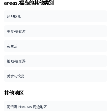
影师的LINE群聊，以确保会话期间的顺畅沟通。 请确保您已
到，拍摄时长和交付的照片数量可能会减少。 ・如果在预定日
areas.福岛的其他类别
提前安装LINE应用程序。（如果您在使用LINE时遇到任何问
期前 3 天预测拍摄地点有雨，或者拍摄当天意外下雨，则有三
题，请告诉我们。） ・如果您希望在需要事先许可的度假村、
个选择：（1）重新安排日期和时间，（2）更改地点，或
餐厅、酒店或其他设施拍照，请务必提前自行获得必要的拍摄
酒吧巡礼
（3）取消拍摄。 ![](https://assets.hldycdn.com/daa665ae-
许可。
d5eb-489f-a973-ff82895208ea.jpg) ![]
(https://assets.hldycdn.com/d625d8ac-3be3-48d9-ac10-
美食/美食游
6819041cb088.jpg)
夜生活
拍照/摄影游
美食与饮品
其他地区
阿倍野 Harukas 周边地区