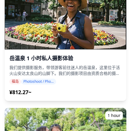
由成人陪同。 ・仅向20岁及以上的参与者提供酒精饮品（日本
的法定饮酒年龄）。 ・请注意，餐点是在与Holiday Travel分
开的厨房准备的，因此我们无法保证无过敏餐点或满足饮食限
制。 ◆福岛 - 美食与夜生活 在福岛市，大町和尾町区拥有热
闹的酒馆和小吃店，供应圆盘饺子和马肉刺身等特色菜肴，并
搭配当地的清酒。郡山站地区是另一个主要的夜生活中心，提
供从立式酒吧到时尚酒廊的各种场所。在磐城市平地区，海港
居酒屋主打新鲜海鲜。 会津若松以清酒而闻名，镇上遍布酿酒
厂经营的酒吧和传统餐厅。在喜多方，酒吧畅饮通常以该市著
名的拉面结束。福岛的每个地区都有其独特的饮酒文化。 有些
岳温泉 1 小时私人摄影体验
地方可能不会说英语，但在当地导游的带领下，您可以放松身
心尽情享受。在某些地区，酒吧可能数量有限，因此我们会确
我们提供摄影服务，带领游客前往迷人的岳温泉，这里位于活
认是否可以进行酒吧畅饮。请随时预订。
火山安达太良山的山脚下。我们的摄影项目由资质合格的摄影
师进行，可以根据您的旅行计划进行调整，捕捉自然的构图，
福岛
Photoshoot / Photo tour
并在风景如画的樱花隧道、火山山景、秋叶景观和传统的温泉
浴池中找到理想的拍摄地点。（请与我们分享您喜欢的地
¥812.27~
点！） 岳温泉的任何地方都可以进行摄影，并且可以提前 3 天
预订。我们将安排一位会说英语/日语的摄影师。 原始的 100
多张照片文件将在一周内交付，您可以选择您最喜欢的 10 张
照片进行重新交付。我们会对照片进行调整，以唤起特定的氛
1 hour
围，如果需要，还可以调整情绪和颜色。 让我们通过我们的摄
影服务捕捉您在岳温泉的特别时刻！ ◆ 重要信息： ・如果您