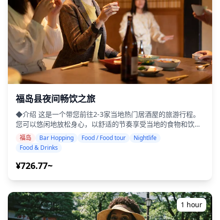
摄地点有雨，或者拍摄当天意外下雨，则有三个选择：（1）
重新安排日期和时间，（2）更改地点，或（3）取消拍摄。 ![]
(https://assets.hldycdn.com/11a777ce-3c0e-4ff2-ba55-
4ee677460467.jpg) ![]
(https://assets.hldycdn.com/9363f911-9a03-46b9-9eb7-
07c1e6377135.jpg)
福岛县夜间畅饮之旅
◆介绍 这是一个带您前往2-3家当地热门居酒屋的旅游行程。
您可以悠闲地放松身心，以舒适的节奏享受当地的食物和饮
品。只需携带现金，其余的交给我们。让我们一起分享难忘的
福岛
Bar Hopping
Food / Food tour
Nightlife
当地体验吧！ ・选择您喜欢的区域：您在福岛县内想要去的地
Food & Drinks
点（本次旅游不包括福岛县内的所有区域） ・即使在可能不讲
英语的地方，友好的导游也能让您安心 ・小团旅游确保更个性
¥726.77~
化和真实的体验 ◆包含项目 ・总共约6杯饮品 ・晚餐：居酒屋
菜肴和当地特色美食 ・与当地导游一起参观2-3个地方——如
小吃摊、居酒屋或酒吧 ◆不包含项目 ・酒店接送 ・小费 ・交
通费用 ・旅游费用不包含的额外饮品或餐点 ・个人消费或购
1 hour
物 ◆附加信息 ・本次旅游最多可容纳8名参与者。 ・儿童必须