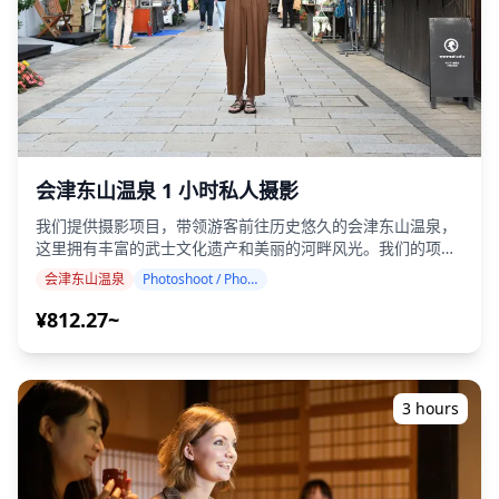
会津东山温泉 1 小时私人摄影
我们提供摄影项目，带领游客前往历史悠久的会津东山温泉，
这里拥有丰富的武士文化遗产和美丽的河畔风光。我们的项目
由资质合格的摄影师进行，可根据您的旅行日程进行调整，捕
会津东山温泉
Photoshoot / Photo tour
捉自然构图，并在传统的木制日式旅馆、历史悠久的武士遗
址、河谷景观和文化遗产景点中找到理想的拍摄地点。（请与
¥812.27~
我们分享您喜欢的地点！） 摄影课程可在会津东山温泉的任何
地方进行，最多可提前 3 天预订。我们将安排一位会说英语/
日语的摄影师。 原始的 100 多张照片文件将在一周内交付，
您可以选择您最喜欢的 10 张照片进行重新交付。我们会进行
3 hours
修正以唤起特定的氛围，如果需要，可以调整情绪和颜色。 让
我们通过我们的摄影服务捕捉您在会津东山温泉的特别时刻！
◆ 重要信息： ・如果您在预定的集合时间迟到，拍摄时长和
交付的照片数量可能会减少。 ・如果在预定日期前 3 天预测拍