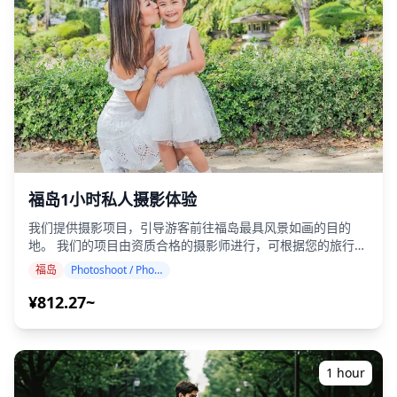
在预定的会面时间迟到，拍摄时长和交付的照片数量可能会减
少。 ・如果在预定日期前 3 天预测拍摄地点会下雨，或者在拍
摄当天意外下雨，则有三个选择：（1）重新安排日期和时
间，（2）更改地点，或（3）取消拍摄。 ![]
(https://assets.hldycdn.com/90b0aabe-4d16-4a8b-9b7f-
47f8e75c87d2.jpg) ![]
(https://assets.hldycdn.com/d625d8ac-3be3-48d9-ac10-
6819041cb088.jpg)
福岛1小时私人摄影体验
我们提供摄影项目，引导游客前往福岛最具风景如画的目的
地。 我们的项目由资质合格的摄影师进行，可根据您的旅行日
程进行调整，在五色沼、鹤城、三春泷樱、只見川桥梁等标志
福岛
Photoshoot / Photo tour
性地点捕捉自然美景。 （请与我们分享您喜欢的地点！） 福
岛县内任何地点均可预约摄影，最多可提前3天预订。 我们将
¥812.27~
安排一位会说英语/日语的摄影师。 原始的100多张照片文件将
在一周内交付，您可以选择您最喜欢的10张照片进行重新交
付。 我们会进行色彩校正以唤起特定的氛围，如果需要，可以
调整情绪和颜色。 让我们通过我们的摄影服务捕捉您在福岛的
1 hour
特别时刻！ ◆ 重要信息： ・如果您在预定的会面时间迟到，