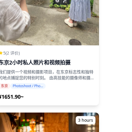
(https://assets.hldycdn.com/experiences/2e8e17_e1e3663ec8b543
fee20745598fadfb2fa05457c4~mv2.jpg)
[]
(https://assets.hldycdn.com/experiences/2e8e17_7ae6a94436df4
9b6c80e743b7a2dd7073d3d8db35~mv2.png)
d30f3da4fe5ac3139fd19943e9f~mv2.png)
1ebf7b04f8485363a522c58c2b2~mv2.png)
5
(2 评价)
7d412a24bccb999cccd5c6fec1b~mv2.png)
东京2小时私人照片和视频拍摄
我们提供一个视频和摄影项目，在东京标志性和独特
的地点捕捉您的特别时刻。 由高技能的摄像师和摄
影师进行，我们的项目适应您的旅行日程，提供自然
东京
Photoshoot / Photo tour
和动态的画面，并为视频和摄影都找到理想的地点。
（预订时请与我们分享您喜欢的地点！） 我们的视
¥1651.90~
频拍摄服务在东京任何地方都可进行，最多可提前3
订。 我们将安排会说英语/中文/韩语的专业人
士，确保顺畅的沟通和舒适的体验。 套餐包括一个
3~5分钟的专业编辑视频和约50张原始照片文件，所
3 hours
有内容将在2周内交付。 视频将根据您期望的风格和
围进行编辑。 让我们通过我们专业的视频和摄影