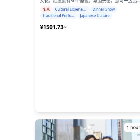
文化。红屋拥有30个座位，氛围亲密。您可一边品
彩校正 请注意：编辑不包括修图或更改体型、面部
由京都名厨奥村直树烹制的时令怀石料理，一边欣
东京
Cultural Experience
Dinner Show
特征、背景或移除物体。 **不包含内容** ・付费设
东京艺伎带来的传统舞蹈和三味线音乐表演。 这种
Traditional Performance
Japanese Culture
施的入场费或门票预约 （摄影师的入场费（如适
独特的文化体验包括互动式的座敷游游戏，您可以
用）由客户承担。） ・客户前往拍摄地点的交通费
接与艺伎互动，学习传统游戏，并一起合影留念。
¥1501.73~
・如果客户希望在多个地点拍摄，在预约时间内摄
真实而又平易近人的环境中，您可以近距离互动，
师在各地点之间移动的交通费由客户承担。 ・如果
行文化交流。 **费用包含：** - 多道菜式的时令怀
要求的拍摄地点位于偏远地区，可能会收取额外费
石料理晚餐 - 一杯迎宾饮品（可额外付费购买饮品
（如适用，将提前通知您。） ・其他个人费用 **预
- 现场艺伎舞蹈和三味线表演 - 互动式座敷游游戏 -
约前/后重要注意事项** ・预约确认后，您将被邀请
与艺伎合影的机会 - 所有小费和表演费用 **价格方
加入与指定摄影师的LINE群聊，以确保拍摄期间的
案：** - 标准套餐（4道菜）：每人 ¥35,000 - 高级
畅沟通。 请确保提前安装LINE应用程序。（如果您
套餐（7道菜）：每人 ¥40,000 **时间安排：** 每
在使用LINE时遇到任何问题，请告知我们。） ・如
晚提供三个入场时间： - 17:00 - 18:30 - 19:00 -
果您希望在度假村、餐厅、酒店或其他需要事先许
20:30 - 21:00 - 22:30 **地点与交通：** 位于东京
的设施拍照，请务必自行提前获取必要的拍摄许可
都港区新桥2-8-5 Grand Hammer大厦6楼，从JR新
桥站西口7号出口步行1分钟，就在SL广场前。 **重
要提示：** - 最低年龄：仅限20岁以上（提供酒精
品） - 着装要求：时尚休闲（请勿穿短裤、无袖衬
或人字拖） - 可为团体提供私人预订 - 不适合轮椅使
用者 - 在您选择的时间前24小时可免费取消 无需私
人的茶屋关系，即可体验东京的艺伎文化——这是
1 hou
在温馨现代的环境中近距离观看正宗艺伎表演的绝
机会！