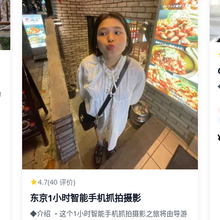
的
您
言障
欢
特
验
特
4.7
(40 评价)
改
东京1小时智能手机抓拍摄影
◆介绍 ・这个1小时智能手机抓拍摄影之旅将由导游
多