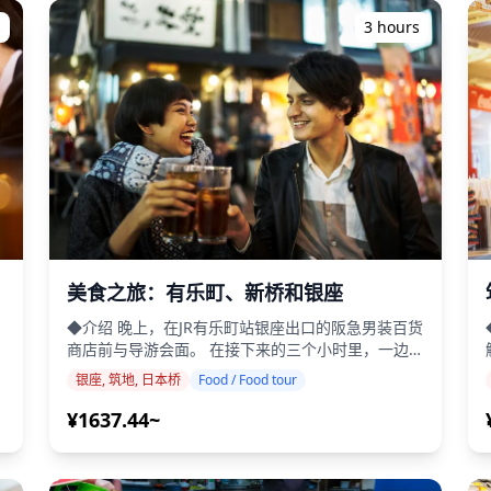
进行，最多可提前3天预订。我们将安排会说英语/中
(https://assets.hldycdn.com/experiences/2e8e17_5c0c7
e06_0ed6be76c7244057ae8e877d2aaaf205~mv2.jpg)
!
文/韩语的摄影师。 原始100多张照片文件将在一周
![]
s
3 hours
内交付，您可以选择您最喜欢的10张照片进行重新交
(https://assets.hldycdn.com/experiences/d3ae06_6146
世纪
e06_a56b7a6dfb26482fa649cf325544a3a7~mv2.jpg)
!
付。修饰是为了唤起特定氛围，如果需要，可以调整
![]
情绪和颜色。 让我们通过我们的摄影服务捕捉您在
(https://assets.hldycdn.com/experiences/d3ae06_a56b7
e06_3eeffaadda77469ba2f25e302777a120~mv2.jpg)
!
日本的特别时刻！ 重要信息： 如果您迟到于预定的
![]
会面时间，拍摄时间和交付的照片数量可能会减少。
(https://assets.hldycdn.com/experiences/d3ae06_3eeff
ae06_63c39ece02bb479bb145bdee2c0b7d38~mv2.jpg)
安
如果在预定日期前3天预报拍摄地点有雨，或者在拍
摄当天意外下雨，有三种选择：(1)重新安排日期和时
e17_5c0bfea3ffd04273866ed2d8e87a621f~mv2.jpg)
2047_4e484d4b89a04dc783234e2d33b1c576~mv2.jpg)
间，(2)更改地点，或(3)取消拍摄。 ![]
(https://assets.hldycdn.com/experiences/d3ae06_0438
047_fd81e85977154c81b661b9624c777d7a~mv2.jpg)
![]
语
(https://assets.hldycdn.com/experiences/d3ae06_6cc51
料
047_f2dade4e5bae47bea20e57a300fe0343~mv2.jpg)
![]
美食之旅：有乐町、新桥和银座
(https://assets.hldycdn.com/experiences/d3ae06_8f56f
◆介绍 晚上，在JR有乐町站银座出口的阪急男装百货
047_c87fcc1962ed497c9e765bd75eedb502~mv2.jpg)
![]
是
商店前与导游会面。 在接下来的三个小时里，一边
(https://assets.hldycdn.com/experiences/b22800_25f31c
探索当地居民熙熙攘攘的居酒屋，一边体验东京鲜为
47_7c3365ea2f6e4f41b773f14f15e4e7ea~mv2.jpg)
![]
银座, 筑地, 日本桥
Food / Food tour
社
人知的魅力，同时享用美食和饮品。 我们将参观位
(https://assets.hldycdn.com/experiences/b22800_c07cdc
起
于铁轨下方的热闹酒吧区，这是一个唤起1970年代
¥1637.44~
047_bcb30c4f9ee34b56b6c70bf49e2b2475~mv2.jpg)
![]
史。 ・
日本活力氛围的美食热点。 漫步在装饰着明亮霓虹
(https://assets.hldycdn.com/experiences/d3ae06_3f045
灯和诱人香气的狭窄小巷中。 在当地人常去的居酒
047_9d45bc187de240f997a96f14f7783b99~mv2.jpg)
![]
屋享用五串烤串和两杯饮料。 接下来，我们将前往
司
(https://assets.hldycdn.com/experiences/d3ae06_22a97