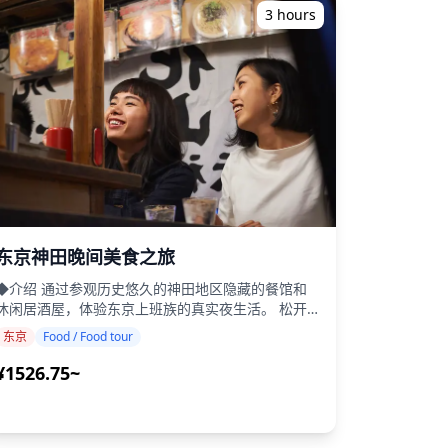
供当地和季节性食物的美食站 ・包含一杯饮料 ・导
(https://assets.hldycdn.com/experiences/d3ae06_2722678a654f41f
3 hours
・酒店接送服务 ・小费 ・交通费用 ・
外的饮料或食物 ◆行程 ・集合点：五反田站西口
导游将简要介绍五反田并促进参与者相互认识。 ・
参观烤鸡肉串专卖店 在受欢迎的当地餐厅享用炭烤
串。 ・五反田TOC区域夜景漫步 探索复古的昭
和时代景观和新装修的区域。 ・日本酒吧体验，品
尝当地菜肴和清酒 品尝独特的当地菜肴，享受当地
酿造的清酒。 在时尚的五反田咖啡馆或休息室放
松，享用甜点或精酿啤酒。 ・结束（五反田站） 行
程结束时，提供有关纪念品和附近可探索的额外景点
息。 ◆附加信息 ・需要2人或以上预订。 ・步
行距离适中。 ・不推荐素食者或需要无麸质饮食的
东京神田晚间美食之旅
人参加。 ・仅限20岁及以上成人参加。 ・い。 ・如
果您有任何饮食限制，请在预订时告知我们。 ![]
◆介绍 通过参观历史悠久的神田地区隐藏的餐馆和
(https://assets.hldycdn.com/experiences/2e8e17_5c0c70c16edf44
休闲居酒屋，体验东京上班族的真实夜生活。 松开
[]
领带，享用一杯，沉浸在充满活力的当地文化中。
东京
Food / Food tour
(https://assets.hldycdn.com/experiences/d3ae06_61468184a3da4
神田以其复古魅力和活跃氛围而闻名，是下班后放松
[]
的中心，提供各种美味菜肴，如"烤鸡肉串"、"关东
¥1526.75~
(https://assets.hldycdn.com/experiences/d3ae06_0ed6be76c72440
煮"（日本火锅）和"鲷鱼烧"（鱼形糕点），配以清
[]
或啤酒。 ・发现神田隐藏的美食宝藏 ・漫步神田
(https://assets.hldycdn.com/experiences/d3ae06_a56b7a6dfb2648
历史街道和充满活力的居酒屋区 ・在热门餐厅尝试
[]