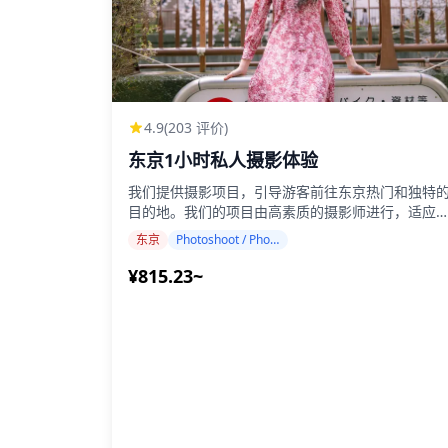
4.9
(203 评价)
东京1小时私人摄影体验
我们提供摄影项目，引导游客前往东京热门和独特
目的地。我们的项目由高素质的摄影师进行，适应
的旅行计划，捕捉自然的构图并确定理想的拍摄地
东京
Photoshoot / Photo tour
点。（请与我们分享您喜欢的地点！） 摄影课程可
在东京的任何地方进行，最多可提前3天预订。我们
¥815.23~
将安排一位说英语/中文/韩语的摄影师。 原始的100
多张照片文件将在一周内交付，您可以选择您最喜
的10张照片进行重新交付。我们会进行修正以唤起
定的氛围，如果需要，可以调整情绪和颜色。 让我
们通过我们的摄影服务捕捉您在东京的特别时刻！
◆ 重要信息： ・如果您在预定集合时间迟到，拍摄
时长和交付的照片数量可能会减少。 ・如果在预定
日期前3天预测拍摄地点有雨，或者在拍摄当天意外