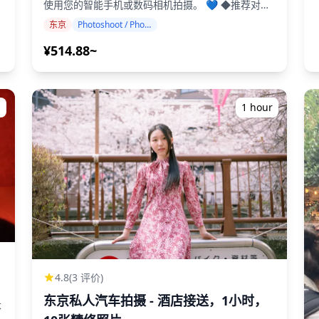
使用您的智能手机或数码相机拍摄。 💙 ◆推荐对象:
・想要像朋友拍摄的自然照片的人 ・想要当天获得
赁。 ◆
东京
Photoshoot / Photo tour
ae06_0438bb5e230e45feb3b2551b06a57254~mv2.jpg)
照片的人 ・想要立即在社交媒体上发布照片的人 ◆
拍摄时间: 1小时。选择适合您旅行日程的时间段！
请
¥514.88~
e06_6cc51ac36757480f8b29ffe72d9a2456~mv2.jpg)
◆导游: 英语、中文、韩语等。告诉我们您偏好的语
言，我们会安排会说该语言的导游！（如果您的日程
e06_8f56fec4a82b470d82dcb8e8b4826262~mv2.jpg)
安排不一致，我们将尝试安排其他语言选项。） ◆
款： 抵
地点: 东京任何地方！ 预订时告诉我们您偏好的地
s
1 hour
00_25f31c4562b049ceb509932fef28bf7f~mv2.jpg)
点，以配合您的旅行计划！ ◆重要信息: 如果您想在
多个地点拍照，您需要使用公共交通工具。 您将负
800_c07cdcdc8cf84638b5ad6ca0afeabccf~mv2.jpg)
责交通费用，包括导游的费用，以及任何地点的入场
与
费。 ◆ 照片交付 ・照片将在拍摄当天使用旅行者的
e06_3f0452d241a34b288d7287f52fbb5cd1~mv2.jpg)
智能手机/数码相机拍摄。 ・不会进行修饰或化妆编
的
辑。照片将捕捉您探索日本的自然瞬间！ ![]
无
e06_22a97b8ef575496fab6f4159da708119~mv2.jpg)
(https://assets.hldycdn.com/experiences/d3ae06_3f045
![]
e06_b4243566bd5c41e4b882da5ea422741f~mv2.jpg)
(https://assets.hldycdn.com/experiences/2e8e17_31314
!
![]
800_cf9a1d96868c470bb9ec037ed12c93ca~mv2.jpg)
(https://assets.hldycdn.com/experiences/2e8e17_dbf50
!
![]
4.8
(3 评价)
e06_8279058ae36941b1b2f911553c44e007~mv2.jpg)
(https://assets.hldycdn.com/experiences/2e8e17_c8ad
!
东京私人汽车拍摄 - 酒店接送，1小时，
张
![]
本
(https://assets.hldycdn.com/experiences/2e8e17_29305
!