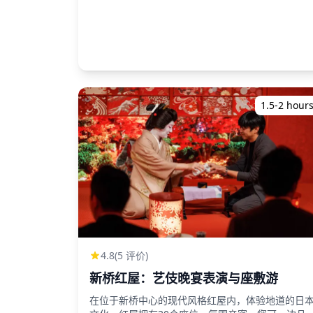
下雨，则有三个选择：（1）重新安排日期和时间，
（2）更改地点，或（3）取消拍摄。 ![]
(https://assets.hldycdn.com/experiences/d3
![]
(https://assets.hldycdn.com/experiences/d3a
![]
(https://assets.hldycdn.com/experiences/d3a
![]
1.5-2 hour
(https://assets.hldycdn.com/experiences/b228
![]
(https://assets.hldycdn.com/experiences/b22
![]
(https://assets.hldycdn.com/experiences/d3a
![]
(https://assets.hldycdn.com/experiences/d3a
![]
(https://assets.hldycdn.com/experiences/d3a
![]
(https://assets.hldycdn.com/experiences/b22
4.8
(5 评价)
![]
新桥红屋：艺伎晚宴表演与座敷游
(https://assets.hldycdn.com/experiences/d3a
**包含内容** ・1小时拍摄服务 ・照片数据（100
在位于新桥中心的现代风格红屋内，体验地道的日
以上原始文件） ・根据要求对最多10张照片进行色