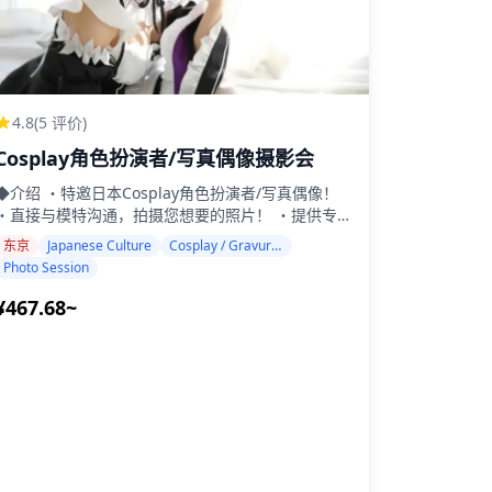
4.8
(5 评价)
Cosplay角色扮演者/写真偶像摄影会
◆介绍 ・特邀日本Cosplay角色扮演者/写真偶像！
・直接与模特沟通，拍摄您想要的照片！ ・提供专
属于您的独家模特摄影会！ ・欢迎初学者！无需担
东京
Japanese Culture
Cosplay / Gravure / Portrait
心设备或摄影知识！ ・将有翻译陪同，无需担心语
Photo Session
碍！ ◆关于摄影会(约1小时)： 摄影会在东京及
周边的室内摄影棚举行。 提供两种类型的摄影会：
¥467.68~
① 个人摄影： 与模特进行一对一的摄影会。 (您将拥
有与模特的独家时间，确保不受他人干扰；适合有经
的摄影师)。 ② 团体摄影： -标准团体摄影 (1位模
，5-6位摄影师)： 每位摄影师有约10分钟的独家时
间与模特互动。之后，您仍可以拍照，但不能要求更
姿势(适合初学者)。 -多模特多摄影师 (超过10位参
与者，通常是户外摄影会)： 此选项允许您同时拍摄
位模特。 但每位摄影师的时间有限。 您可以选择