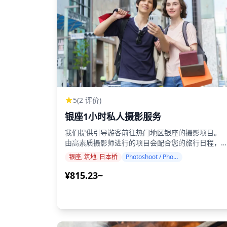
5
(2 评价)
银座1小时私人摄影服务
我们提供引导游客前往热门地区银座的摄影项目。
由高素质摄影师进行的项目会配合您的旅行日程，
捉自然构图并找出理想的拍摄地点。 ・摄影服务可
银座, 筑地, 日本桥
Photoshoot / Photo tour
在东京银座的任何地方进行，最多可提前3天预订。
・我们将根据您的偏好安排会说英语、中文或韩语
¥815.23~
摄影师。 ☀️银座是一个完美的摄影目的地，结合了
奢华与风格。凭借其高档精品店、优雅的街道和现
建筑，它是创造令人惊叹照片的理想场所！ 银座六
（Ginza Six）是一个著名的购物综合体，拥有时尚
的设计和屋顶花园，为您的拍摄提供了一个精致的