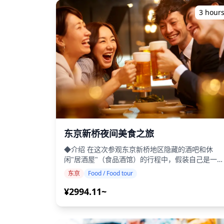
时请告诉我们您偏好的地点！！ ◆关于照片交付：
(https://assets.hldycdn.com/experiences/d3a
原始100+张照片文件将在一周内交付，您可以选择
3 hour
![]
您最喜欢的10张照片进行修饰。 修饰是为了唤起特
(https://assets.hldycdn.com/experiences/d3a
定氛围，如果需要，可以调整氛围和颜色。 让我们
![]
通过摄影服务捕捉您在东京的特别时刻！ ◆ 重要信
(https://assets.hldycdn.com/experiences/d3a
息： ・如果您迟到，拍摄时间和交付的照片数量可
![]
能会减少。 ・如果在预定日期前3天预报拍摄地点有
(https://assets.hldycdn.com/experiences/d3
雨，或者拍摄当天意外下雨，有三种选择：(1)重新
![]
排日期和时间，(2)更改地点，或(3)取消拍摄。 ![]
(https://assets.hldycdn.com/experiences/2e8
(https://assets.hldycdn.com/experiences/02
![]
(https://assets.hldycdn.com/experiences/022
![]
(https://assets.hldycdn.com/experiences/022
东京新桥夜间美食之旅
![]
◆介绍 在这次参观东京新桥地区隐藏的酒吧和休
(https://assets.hldycdn.com/experiences/022
闲"居酒屋"（食品酒馆）的行程中，假装自己是一名
![]
日本"上班族"。松开领带，给自己倒一杯饮料，因为
(https://assets.hldycdn.com/experiences/0220
东京
Food / Food tour
东京的下班时间到了——这也被称为吃饭、喝酒和
![]
交的时间。在与成千上万的东京著名办公室职员一
¥2994.11~
(https://assets.hldycdn.com/experiences/022
快速享用小吃和啤酒时，品尝当地最爱的美食，
![]
如"御好烧"（日式咸煎饼）、"饺子火锅"、生鱼片
(https://assets.hldycdn.com/experiences/022
和"鲷鱼烧"（鱼形甜点）。包含当地导游以及指定的