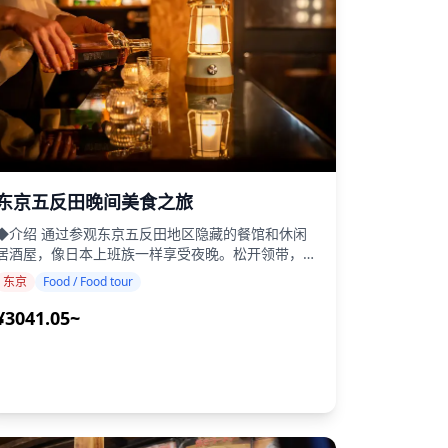
服务，帮助您保存在东京的回忆！ ◆ 重要信息： ・
如果您迟到于预定的会面时间，拍摄时间和交付的材
料数量可能会减少。 ・如果在预定日期前3天预报拍
摄地点有雨，或者在拍摄当天意外下雨，有三种选
择：(1)重新安排日期和时间，(2)更改地点，或(3)取
消拍摄。 ![]
(https://assets.hldycdn.com/experiences/d3ae06_e0468d404c774
[]
(https://assets.hldycdn.com/experiences/d3ae06_775c18cb43014f
[]
东京五反田晚间美食之旅
(https://assets.hldycdn.com/experiences/d3ae06_80448a0829654
◆介绍 通过参观东京五反田地区隐藏的餐馆和休闲
[]
居酒屋，像日本上班族一样享受夜晚。松开领带，喝
(https://assets.hldycdn.com/experiences/d3ae06_1faa906382ee44
。 在东京，下班后通常会享用美食、饮品和社
[]
东京
Food / Food tour
交活动。何不加入著名的东京上班族，尝试深受喜爱
(https://assets.hldycdn.com/experiences/d3ae06_26b2260633ef4b
的日本美食，如"御好烧"（日式煎饼）、"火锅"、"生
¥3041.05~
[]
鱼片"和"鲷鱼烧"（鱼形糕点），再配上一杯冰啤
(https://assets.hldycdn.com/experiences/d3ae06_8279058ae36941
探索五反田隐藏的当地宝藏和历史景点，同时
[]
体验这个充满活力地区的独特氛围。 ・在五反田的
(https://assets.hldycdn.com/experiences/b22800_7f39219a1a2242
隐藏宝藏中体验精致美食 ・在五反田TOC区域周围
[]
散步 ・在热门酒吧和居酒屋尝试当地菜肴和清酒 ・
(https://assets.hldycdn.com/experiences/b22800_25f31c4562b049c
从当地导游那里了解历史背景和趣闻 ◆包含 ・5个提
[]