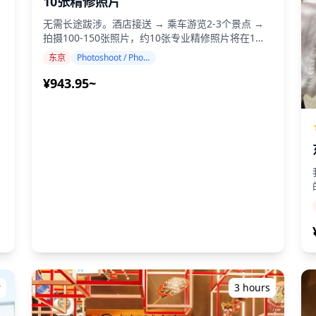
10张精修照片
尝
![]
赏
无需长途跋涉。酒店接送 → 乘车游览2-3个景点 →
(https://assets.hldycdn.com/experiences/2e8e17_3fa481
!
拍摄100-150张照片，约10张专业精修照片将在1周
![]
直
内交付。提前24小时免费取消。儿童和老人安全。
(https://assets.hldycdn.com/experiences/2e8e17_78d6
在
东京
Photoshoot / Photo tour
在东京享受专业的摄影服务，并享受导游专车接送的
影
![]
进
便利，捕捉您在城市中的完美瞬间。 我们经验丰富
¥943.95~
(https://assets.hldycdn.com/experiences/2e8e17_74153
的摄影师将带您前往多个风景优美的地点，确保您在
用
![]
）
放松和享受体验的同时获得最佳拍摄效果。 这项私
(https://assets.hldycdn.com/experiences/2e8e17_9d3fb
人摄影体验包括由我们的摄影师/导游提供的专车接
![]
送服务，前往东京各处适合拍照的景点。 无论您是
顺
(https://assets.hldycdn.com/experiences/2e8e17_4ba2f
寻找标志性的城市景观、传统的寺庙、现代建筑还是
自然风光，我们都会带您前往与您的愿景相符的完美
地点。 **交通与接送详情：** - 服务包含私人导游
可
专车接送 - 摄影师提供各景点之间的交通 - 导游专车
。
服务无需特殊许可 - 交通费用（燃油费、停车费、通
行费）由客人直接按实际费用支付 - 替代方案：如果
饮
愿意，可选择公共交通（客人自付车票） - 灵活的接
衫
送地点：在东京选择方便的集合地点（热门选择包括
天预
新宿站、浅草、涩谷） **费用包含：** - 专业摄影
师费用 - 拍摄期间拍摄的100-150张高分辨率数码照
您
r
3 hours
片 - 大约10张精选照片的专业润饰和美化 - 摄影期间
佳
的意外/疾病保险 - 拍摄地点之间的私人导游专车接
氛