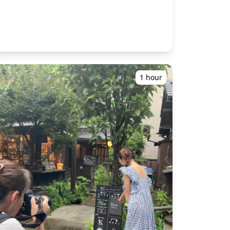
最适合您喜好的形式。 ※专业摄影设备可额外付费租
 参与流程： -咨询： 预订前，请随时咨询摄
影会的日程安排和表演者。 -预订： 对计划满意后，
进行服务预订。 -确认： 预订确认后，我们将通知
您摄影会的集合地点。 -活动当天： 我们的随行翻译
将在集合地点与您会面，并引导您前往摄影棚。 -付
达摄影棚后，请向运营方支付参与费用(通常
需要现金)并确认参与规则。 -摄影会： 摄影会开始，
1 hour
翻译将协助您与模特沟通 ◆参与费用(仅供参考)：价
格可能因模特级别而异。 ①个人摄影会(1小时)： 参
费用：约10,000日元 ②团体摄影会(每位参与者)：
参与费用：约5,000日元 注意：您需要负责支付翻译
参与费用。 ◆包含： ・随行导游和翻译服务。 ・
现金医疗服务 ◆不包含： ・参与费用 ・个人及其
2d241a34b288d7287f52fbb5cd1~mv2.jpg)
他费用 ![]
(https://assets.hldycdn.com/experiences/2e8e17_25290aaada9c4
25be0084225b17d187a18eace36~mv2.jpg)
[]
(https://assets.hldycdn.com/experiences/2e8e17_ecaf2c28498245
774131f47e9849043fe5d894b90~mv2.png)
[]
(https://assets.hldycdn.com/experiences/2e8e17_29d8eb645d314
7206e4a24a7a9f1d3ce4bd9ed942~mv2.png)
[]
(https://assets.hldycdn.com/experiences/2e8e17_78a62ad3c35b41
fa298e34d0fa2ffc56ca62303ba~mv2.png)
[]