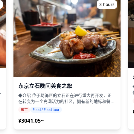
当地饮酒场所 - **文化沉浸**：了解日本的饮酒文化
必
s
3 hours
游 ◆不包含 
和饮食传统 ## **包含项目** - 专业多语种导游（英
额
语、中文、韩语） - 旅游期间发生受伤或疾病时的无
现金医疗服务 ## **不包含项目** - 晚餐食品和饮料
进
- 个人消费 ## **重要信息** - **年龄要求**：所有
鸡肉
参与者必须年满 20 岁以上（日本法定饮酒年龄） -
**团体规模**：每位导游最多 5 位客人，以获得个
性化体验 - **时长**：约 3 小时 - **集合地点**：
Grand Hammer 美食广场（银座 INZ 3 的地下室）
- **结束地点**：返回 Grand Hammer - **语言
**：提供英语、中文和韩语 - **着装要求**：建议
的信
休闲装 ## **行程安排** ### **Grand
047_e8993a6e417a4380ad6f74e1a7545d62~mv2.jpg)
Hammer** 这是一个可以品尝来自日本各地的当地
食材和美食的巷子。它是各地小酒馆的集合地。 本
8e17_4e26a153a8b34182b7e1936d4918a48a~mv2.jpg)
东京立石晚间美食之旅
着“连接”的理念，这个地方提供了品尝直接来自日本
各个地区的食材和美食的机会。 这里的气氛让您体
047_155e12dcfc044cd78bc7b4640e16f164~mv2.jpg)
◆介绍 位于葛饰区的立石正在进行重大再开发，正
!
验到来自日本各地的节日的感觉。 在这个区域，您
在转变为一个充满活力的社区，拥有新的地标和餐饮
可以享受节日、人力车和街头音乐家等娱乐活动，以
2047_28ad8313953443529e4424baeb4394d6~mv2.jpg)
体验。虽然现代商业设施和高层塔楼正在重塑天际
!
东京
Food / Food tour
及代表巷子名称的军阀“盔甲”，营造一个让国内外所
线，但该地区丰富的美食文化和当地魅力仍然完好无
杯
有游客都能享受日本的空间。 ### **Grand
047_8df548d7702046019e85e8ec44deffa5~mv2.jpg)
损。这次旅行提供了一个探索立石历史、其再开发历
¥3041.05~
!
酒
Hammer** 一个配备音乐展位的岛屿酒吧。 一边玩
程以及新旧烹饪美食精华的机会。 ・参观再开发立
抓娃娃机，一边享受美食和饮品。 这个区域推荐给
047_1d083b7f2a694631ab3486063b2bec94~mv2.jpg)
石中新开的餐饮场所 ・在历史悠久的当地餐厅享用
!