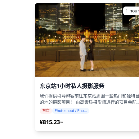
隐藏宝藏中体验精致美食 ・在赤羽地区周围散步 ・
在热门酒吧和居酒屋尝试当地菜肴和清酒 ・从当地
1 hou
导游那里了解历史背景和趣闻 ◆包含 ・5个提供当地
和季节性食物的美食站 ・包含一杯饮料 ・导游 ◆不
包含 ・酒店接送服务 ・小费 ・交通费用 ・额外的
料或食物 ◆行程 ・集合点：麦当劳赤羽站东口 导游
将简要介绍赤羽并促进参与者相互认识。 ・参观当
地居酒屋和购物街 在受欢迎的当地餐厅享用烤鸡肉
串。 ・赤羽地区夜景漫步 沉浸在老城区的复古魅力
中，体验日本的怀旧氛围。 ・日本酒吧体验，品尝
当地菜肴和清酒 品尝独特的当地菜肴，享受当地酿
造的清酒。 在探索过程中，沿途还能找到许多知名
且受欢迎的日本连锁店，如果您好奇或感兴趣，随
可以进去看看！ ・结束：赤羽站 行程结束时，提供
东京站1小时私人摄影服务
有关纪念品和附近可探索的额外景点的信息。 ◆附
加信息 ・需要2人或以上预订。 ・步行距离适中。
我们提供引导游客前往东京站周围一些热门和独特
・不推荐素食者或需要无麸质饮食的人参加。 ・仅
的地的摄影项目！ 由高素质摄影师进行的项目会配
限20岁及以上成人参加。 ・如果您有任何饮食限
合您的旅行日程，捕捉自然构图并找出理想的拍摄
东京
Photoshoot / Photo tour
制，请在预订时告知我们。 ![]
点。 摄影服务可在东京站周围的任何地方进行，最
(https://assets.hldycdn.com/experiences/2e8
多可提前3天预订。 ☀️ 推荐拍摄地点： ・东京站 ・
¥815.23~
![]
丸之内 ・日比谷公园 ・千鸟渊公园 我们将根据您的
(https://assets.hldycdn.com/experiences/d3
偏好安排会说英语、中文或韩语的摄影师。 😊 预订
![]