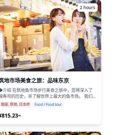
0c16edf447ea9ade963a2bb50fc~mv2.jpg)
您展示容易错过的早期时代的隐藏场所。您会发现一
[]
2 hours
些忠于其起源的机构，在某些情况下可以追溯到几个
(https://assets.hldycdn.com/experiences/2e8e17_843a5890fe3d47
8184a3da4b288674ab8b429a73de~mv2.jpg)
前。 ・在当地导游的见解下，探索东京小巷中
[]
的古老世界。 ・品尝从人形烧蛋糕到米饼的传统小
(https://assets.hldycdn.com/experiences/2e8e17_5c0c70c16edf44
a6dfb26482fa649cf325544a3a7~mv2.jpg)
吃 ・了解香道仪式和书法、音乐等古典日本艺术 ・
[]
加入仅限10位客人的小团体，享受真正个性化的体验
(https://assets.hldycdn.com/experiences/2e8e17_15b9d0d279644c
aadda77469ba2f25e302777a120~mv2.jpg)
・这是一个碳中和旅行，由B Corp认证公司运营，致
力于将旅行作为向善的力量 ◆包含内容 ・传统小吃
（人形烧蛋糕、米饼、和牛牛肉寿喜烧可乐饼） ・
品尝甘酒，一种甜味非酒精饮料 ・时光倒流回到古
bb5e230e45feb3b2551b06a57254~mv2.jpg)
老的东京 ・购买完美的手工纪念品带回家 ・当地英
导游陪同 ◆不包含内容 ・小费 ・额外的食物和饮
ac36757480f8b29ffe72d9a2456~mv2.jpg)
 ・酒店接送 ◆行程 ・人形町机械钟楼 - 落语表演
筑地市场美食之旅：品味东京
者（10分钟） 旅行从一个钟楼开始，该钟楼在下午
ec4a82b470d82dcb8e8b4826262~mv2.jpg)
12:45展示江户生活方式的故事。我们将了解人形町
◆介绍 在筑地鱼市场步行美食之旅中，您将深入了
如何创建的。 ・板仓屋（10分钟） 我们将在成立
解寿司的历史，并了解世界上最大的鱼市场。 我们
4562b049ceb509932fef28bf7f~mv2.jpg)
于116年前的人形烧蛋糕店停留。 ・甘酒横丁（1小
将探索筑地外市场，像当地人一样吃喝购物。 这次
银座, 筑地, 日本桥
Food / Food tour
时30分钟） 甘酒横丁在夏季提供米麹甘酒，冬季提
旅行提供了一种绝佳的方式，通过在各种食品店之间
dc8cf84638b5ad6ca0afeabccf~mv2.jpg)
供酒糟甘酒。漫步人形町，享受传统小吃和当地历
穿梭来发现筑地的美食。 您的导游将带您穿越熙熙
¥815.23~
日本桥（1小时） 我们将探索老字号手工艺品
攘攘的市场，确保您不会错过任何亮点，并分享您自
2d241a34b288d7287f52fbb5cd1~mv2.jpg)
店，包括和纸商店、浮世绘商店、高汤商店，最后在
己无法发现的见解。 享受各种美味的海鲜，包括寿
历史悠久的三越百货商店结束 ◆附加信息 ・不适合
、牡蛎等。 ・避免迷路和错过市场亮点的风险。
b8ef575496fab6f4159da708119~mv2.jpg)