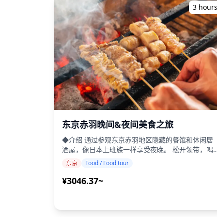
景，使其成为任何寻求适合Instagram的时刻的人
3 hour
访之地！！ 😊 预订时请告诉我们您在银座有特别偏
好的地点！ ◆关于照片交付： 原始100+张照片文件
将在一周内交付，您可以选择您最喜欢的10张照片
行修饰。 修饰是为了唤起特定氛围，如果需要，可
以调整氛围和颜色。 让我们通过摄影服务捕捉您在
东京的特别时刻！ ◆ 重要信息： ・如果您迟到，拍
摄时间和交付的照片数量可能会减少。 ・如果在预
定日期前3天预报拍摄地点有雨，或者拍摄当天意外
下雨，有三种选择：(1)重新安排日期和时间，(2)更
改地点，或(3)取消拍摄。 ![]
(https://assets.hldycdn.com/experiences/022
![]
东京赤羽晚间&夜间美食之旅
(https://assets.hldycdn.com/experiences/2e
◆介绍 通过参观东京赤羽地区隐藏的餐馆和休闲居
![]
酒屋，像日本上班族一样享受夜晚。 松开领带，喝
(https://assets.hldycdn.com/experiences/022
一杯。 在东京，下班后通常会享用美食、饮品和社
![]
东京
Food / Food tour
交活动。 何不加入著名的东京上班族，尝试深受喜
(https://assets.hldycdn.com/experiences/02
爱的日本美食，如"御好烧"（日式煎饼）、"火
¥3046.37~
![]
锅"、"生鱼片"和"鲷鱼烧"（鱼形糕点），再配上一
(https://assets.hldycdn.com/experiences/022
冰啤酒？ 探索赤羽隐藏的当地宝藏和历史景点，同
![]
时体验这个充满活力地区的独特氛围。 ・在赤羽的
(https://assets.hldycdn.com/experiences/022