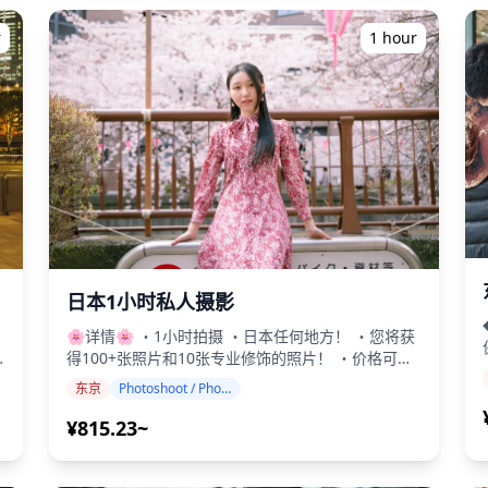
那些想随意享受美食和饮品的人！ 这个地方配备了
保留的传统风味 ・从导游那里了解该地区的历史和
一个音乐展位，周围环绕着 15 台抓娃娃机，提供结
正在进行的再开发 ・探索拥有高层塔楼和现代广场
r
1 hour
!
合餐饮、饮品和游戏的休闲体验，以及 DJ 带来的
的新天际线 ・与当地人互动，体验立石新旧融合的
CITY POP、流行歌曲、J-POP 和 DISCO 声音和视觉
氛围 ◆包含 ・5个提供当地和季节性食物的美食站
饮
食物 ◆
效果。 抓娃娃机还提供可以在饮酒时享受的派对游
・包含一杯饮料 ・导游 ◆不包含 ・酒店接送服务 ・
戏项目，让您可以与朋友和家人一起享受美食和饮
小费 ・交通费用 ・额外的饮料或食物 ◆行程 ・集合
品。 ## **集合说明** ### **集合地点** 唐吉诃德
点：京成立石站出口 导游将简要介绍惠比寿并促进
银座本馆 日本东京都中央区银座 8-chōme-6-10
参与者相互认识。 ・参观新商业设施中的餐厅 在立
GINZA NINE 3, 104-0061 ## **取消政策** - 在旅
石再开发的商业中心区域的时尚新餐厅享用创意菜肴
游开始时间前 48 小时可免费取消 - 在 48 小时内取
和精酿啤酒。 ・翻新的老字号餐厅 在继续传承立石
消将收取全额费用 - 旅游可能会因天气或不可预见的
烹饪传统的翻新老店品尝当地经典菜肴，如烤内脏串
情况而重新安排 ![]
和炖菜。 ・休闲站立式酒吧 在轻松、现代的环境中
时
啤酒
(https://assets.hldycdn.com/6ead8020-4ee0-
体验现代化的站立式酒吧文化，享用当地酿造的饮品
41c4-be3f-66fbd66331a2.jpg)
和小吃。 ・探索再开发区域 在导游的带领下漫步再
日本1小时私人摄影
晚。 ・
开发区，探索高层塔楼、新广场和公共艺术装置。了
目
🌸详情🌸 ・1小时拍摄 ・日本任何地方！ ・您将获
解该地区的转变及其文化和历史意义。 ◆附加信息
得100+张照片和10张专业修饰的照片！ ・价格可能
・需要2人或以上预订。 ・步行距离适中。 ・不推荐
地
因拍摄地点而异。详情请先与我们联系。 我们提供
素食者或需要无麸质饮食的人参加。 ・仅限20岁及
东京
Photoshoot / Photo tour
摄影项目，引导游客前往日本一些受欢迎且独特的目
以上成人参加。 ・い。 ・如果您有任何饮食限制，
e17_5c0c70c16edf447ea9ade963a2bb50fc~mv2.jpg)
的地。由高素质摄影师进行的项目会配合您的旅行日
请在预订时告知我们。 ![]
¥815.23~
程，捕捉自然构图并确定理想的拍摄地点。（请告诉
(https://assets.hldycdn.com/experiences/2e8e17_641c2
ae06_61468184a3da4b288674ab8b429a73de~mv2.jpg)
!
我们您喜欢的地点！） 摄影服务可在日本任何地方
![]