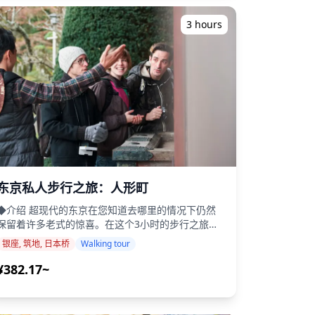
当地菜肴和清酒 ・了解关于神田历史及其与东京上
(https://assets.hldycdn.com/experiences/d3ae06_3eeffaadda7746
班族文化联系的有趣故事 ◆包含 ・5个提供当地和季
3 hours
[]
节性食物的美食站 ・包含一杯饮料 ・导游 ◆不包含
(https://assets.hldycdn.com/experiences/d3ae06_63c39ece02bb4
・酒店接送服务 ・小费 ・交通费用 ・额外的饮料或
行程 ・集合点： 神田站南出口 导游将简要介
绍神田并促进参与者相互认识。 ・参观烤鸡肉串专
卖店 在历史悠久的当地餐厅享用美味的炭烤鸡肉
串，开始您的夜晚。 ・神田复古街道夜间漫步 漫步
在布满居酒屋和酒吧的复古街道上，探索具有历史魅
力的地点，如隐藏在该地区的寺庙或神社。 ・品尝
清酒的当地居酒屋体验 享用经典居酒屋菜肴，如关
东煮、生鱼片或天妇罗，搭配当地酿造的清酒或精酿
。 ・甜点或咖啡馆停留 放松享用鲷鱼烧等甜
点，或在舒适的咖啡馆品尝精酿啤酒，结束您的夜
东京私人步行之旅：人形町
结束（神田站） 行程结束时提供当地纪念品
◆介绍 超现代的东京在您知道去哪里的情况下仍然
的建议和附近可进一步探索的景点推荐。 ◆附加信
保留着许多老式的惊喜。在这个3小时的步行之旅
息 ・需要2人或以上预订。 ・步行距离适中。 ・不
中，您将参观以古老传统闻名的人形町区，并且正如
推荐素食者或需要无麸质饮食的人参加。 ・仅限20
银座, 筑地, 日本桥
Walking tour
您很快会发现的那样，这里有一些非常美味的小吃，
岁及以上成人参加。 ・い。 ・如果您有任何饮食限
以及拥有许多传统日本商店的现代社区日本桥区。当
制，请在预订时告知我们。 ![]
¥382.17~
地导游将分享隐藏的宝藏，如经营传统乐器和香料的
(https://assets.hldycdn.com/experiences/4eeb57_1583290c347b43
2dea51541e1a09f5263352fe4a3~mv2.jpg)
老字号商店。了解经典日本艺术形式，并看到销售文
[]
具、书法材料、金箔装饰等的商家。 您的导游会向
(https://assets.hldycdn.com/experiences/d3ae06_a56b7a6dfb2648