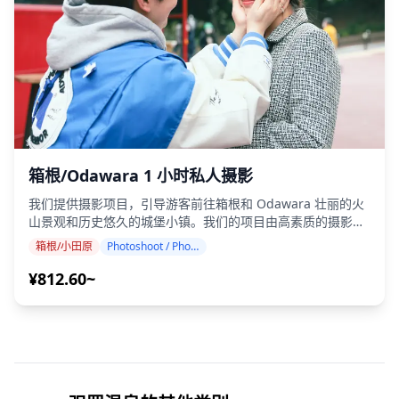
(https://assets.hldycdn.com/e26b59bb-2a7f-4ce3-a6cb-
2b2617fed316.png) ![]
(https://assets.hldycdn.com/f62151a5-0517-4fbb-8848-
8aa5aa4dce6a.png)
箱根/Odawara 1 小时私人摄影
我们提供摄影项目，引导游客前往箱根和 Odawara 壮丽的火
山景观和历史悠久的城堡小镇。我们的项目由高素质的摄影师
进行，可根据您的旅行计划进行调整，捕捉自然的构图，并在
箱根/小田原
Photoshoot / Photo tour
这片以温泉、壮丽的山景和武士文化而闻名的传奇地区找到理
想的拍照地点。（请与我们分享您喜欢的地点！） 箱根和
¥812.60~
Odawara 各地均可进行摄影，最多可提前 3 天预订。我们将
安排一位说英语/中文/韩语的摄影师。 体验这个标志性目的地
的壮丽美景，包括芦之湖及其朱红色的箱根神社鸟居、大涌谷
的火山蒸汽喷口、箱根露天博物馆的世界级雕塑以及被樱花环
绕的 Odawara 城堡。该地区提供了非凡的机会，可以将引人
注目的火山景观、艺术装置和封建日本建筑融为一体，所有这