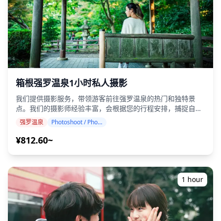
而闻名。白天，游客喜欢在温泉小镇漫步和观光，而到了晚
上，整体氛围变得平静而放松。在小田原站周围，您可以找到
成群的居酒屋和餐馆，让您可以在步行距离内的两到三个场所
享受酒吧巡游。从当地人经常光顾的传统居酒屋到现代餐饮酒
吧，各种选择应有尽有，提供充满活力的夜生活体验。相比之
下，在箱根的温泉小镇，更常见的是在日式旅馆内用餐和饮
酒，参观多家居酒屋的选择有限。对于希望将观光与酒吧巡游
相结合的游客，特别推荐小田原地区。我们可以帮助您选择最
箱根强罗温泉1小时私人摄影
适合您喜好的场所，所以请随时与我们联系，加入我们，度过
一个难忘的夜晚。 ![]
我们提供摄影服务，带领游客前往强罗温泉的热门和独特景
(https://assets.hldycdn.com/a87a8576-f589-46bc-b3b4-
点。我们的摄影师经验丰富，会根据您的行程安排，捕捉自然
1775c6898ac5.jpg?w=1200&h=800&fit=crop&q=80) ![]
构图，并找到理想的拍摄地点。（请与我们分享您喜欢的地
(https://assets.hldycdn.com/d9dd33de-0491-4cfc-8e6c-
强罗温泉
Photoshoot / Photo tour
点！） 强罗温泉的任何地点都可以进行拍摄，最多可提前3天
5812df791c28.jpg?w=1200&h=800&fit=crop&q=80) ![]
预订。我们将安排一位会说英语/日语的摄影师。 原始的100多
¥812.60~
(https://assets.hldycdn.com/19cf17e4-2d11-425b-9139-
张照片文件将在一周内交付，您可以选择您最喜欢的10张照片
5d5cfb71f209.jpg?w=1200&h=800&fit=crop&q=80) ![]
进行重新交付。我们会对照片进行调整，以唤起特定的氛围，
(https://assets.hldycdn.com/970ee883-b322-495d-b73e-
如果需要，还可以调整情绪和颜色。 让我们通过我们的摄影服
9ad33f4b9e08.jpg?w=1200&h=800&fit=crop&q=80) ![]
务捕捉您在强罗温泉的特别时刻！ ◆ 重要信息： ・如果您在
1 hour
(https://assets.hldycdn.com/d4df9c69-10c0-4afc-930e-
预定的会面时间迟到，拍摄时长和交付的照片数量可能会减
e97301c8dbd5.jpg?w=1200&h=800&fit=crop&q=80)
少。 ・如果在预定日期前3天预测拍摄地点会下雨，或者拍摄
当天意外下雨，则有三个选择：（1）重新安排日期和时间，
（2）更改地点，或（3）取消拍摄。 ![]