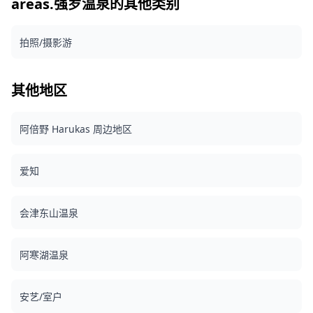
些都以雄伟的富士山为壮丽的背景。 原始的 100 多张照片文
areas.强罗温泉的其他类别
件在一周内交付，您可以选择您最喜欢的 10 张照片进行重新
交付。进行校正以唤起特定的氛围，如果需要，可以调整情绪
拍照/摄影游
和颜色。 让我们通过我们的摄影服务捕捉您在这个壮观的山区
度假区的特殊时刻！ **重要信息：** • 如果您在预定的会面
时间迟到，拍摄时长和交付的照片数量可能会减少。 • 如果在
预定日期前 3 天预测拍摄地点会下雨，或者在拍摄当天意外下
其他地区
雨，则有三个选择：（1）重新安排日期和时间，（2）更改地
点，或（3）取消拍摄。 ![]
(https://assets.hldycdn.com/a966407f-e294-4c60-ba68-
阿倍野 Harukas 周边地区
4dbced547408.jpg) ![]
(https://assets.hldycdn.com/74a4a727-cfc8-469c-854f-
5f72354a0e56.png)
爱知
会津东山温泉
阿寒湖温泉
安艺/室户