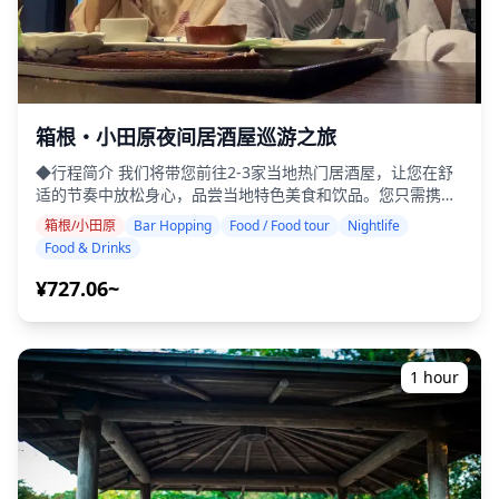
箱根・小田原夜间居酒屋巡游之旅
◆行程简介 我们将带您前往2-3家当地热门居酒屋，让您在舒
适的节奏中放松身心，品尝当地特色美食和饮品。您只需携带
现金，其余的交给我们。让我们一起分享难忘的当地体验吧！
箱根/小田原
Bar Hopping
Food / Food tour
Nightlife
・选择您喜欢的区域：箱根或小田原（行程不涵盖所有区域）
Food & Drinks
・即使在英语不通的地方，友好的导游也能让您安心无忧 ・小
团旅游确保更个性化和真实的体验 ◆费用包含 ・总共约6杯饮
¥727.06~
品 ・晚餐：居酒屋菜肴和当地特色美食 ・在当地导游的带领
下，参观2-3个场所，如美食摊、居酒屋或酒吧 ◆费用不包含
・酒店接送 ・小费 ・交通费用 ・旅游费用不包含的额外饮品
或餐点 ・个人消费或购物 ◆附加信息 ・本次旅行最多可容纳8
1 hour
名参与者。 ・儿童必须由成人陪同。 ・仅向20岁及以上的参
与者提供酒精饮品（日本的法定饮酒年龄）。 ・请注意，餐点
是在Holiday Travel以外的厨房准备的，因此我们无法保证无
过敏餐点或满足饮食限制。 ◆箱根・小田原 – 美食与夜生活
箱根和小田原地区是著名的旅游目的地，以其温泉和历史地标