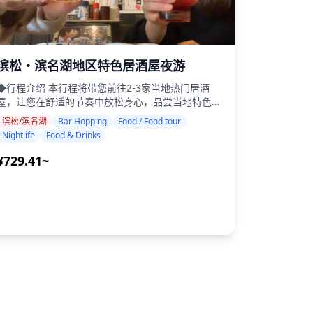
滨松・滨名湖地区特色居酒屋夜游
◆行程介绍 本行程将带您前往2-3家当地热门居酒
屋，让您在舒适的节奏中放松身心，品尝当地特色美
食和饮品。您只需携带现金，其余的交给我们。让我
滨松/滨名湖
Bar Hopping
Food / Food tour
们一起分享难忘的当地体验吧！ ・选择您喜欢的区
Nightlife
Food & Drinks
域：滨松站周边地区或滨名湖地区（行程不包含所有
区域） ・即使在英语不太普及的地方，友好的导游
¥729.41~
也能让您安心无忧 ・小团旅游确保更个性化和真实
验 ◆费用包含 ・总共约6杯饮品 ・晚餐：居酒
屋料理和当地特色菜肴 ・在当地导游的带领下，参
观2-3个场所，如美食摊、居酒屋或酒吧 ◆费用不包
含 ・酒店接送 ・小费 ・交通费 ・行程费用不包含的
额外饮品或餐点 ・个人消费或购物 ◆其他信息 ・本
行程最多容纳8名参与者。 ・儿童必须由成人陪同。
・仅向20岁及以上的参与者提供酒精饮品（日本法定
饮酒年龄）。 ・请注意，餐点是在Holiday Travel以
外的厨房准备的，因此我们无法保证无过敏餐点或满
饮食限制。 ◆滨松・滨名湖 – 美食与夜生活 滨