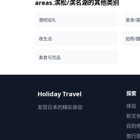
旅行的最多参与人数为8人。 ・儿童必须由成人陪
areas.滨松/滨名湖的其他类别
(https://assets.hldycdn.com/experiences/d3a
同。 ・仅向20岁及以上的参与者提供酒精饮品（日
![]
本的法定饮酒年龄）。 ・请注意，餐点是在Holiday
(https://assets.hldycdn.com/experiences/d3a
酒吧巡礼
Travel以外的厨房准备的，因此我们无法保证无过敏
美食/
![]
餐点或满足饮食限制。 ◆静冈 - 美食与夜生活 在静
(https://assets.hldycdn.com/experiences/d3ae
冈市，两替町区是主要的夜生活中心，居酒屋和小
![]
夜生活
店供应静冈关东煮和樱花虾菜肴，搭配当地清酒。
拍照/
(https://assets.hldycdn.com/experiences/d3a
清水站附近，海港居酒屋在休闲的环境中突出了新
的海鲜。 在滨松的肴町区，居酒屋供应该市著名的
美食与饮品
饺子和饮品，使该地区热闹到深夜。在沼津和烧津
港口城镇，海鲜居酒屋比比皆是，而热海和伊东等
泉度假村也设有充满活力的酒吧区，以满足游客的
求。 有些地方可能不会说英语，但在当地导游的带
领下，您可以放松身心并享受。在某些地区，酒吧
能有限，因此我们将检查是否可以进行酒吧畅游。
Holiday Travel
探索
随时预订。 ![]
(https://assets.hldycdn.com/bbc48aee-6934-
体验
发现日本的精彩体验
42e4-bc04-1d78097aaed8.jpg?
w=1200&h=800&fit=crop&q=80) ![]
新文
(https://assets.hldycdn.com/2c5da75c-f9cc-
目的
4904-be51-130c6a84e922.jpg?
w=1200&h=800&fit=crop&q=80) ![]
旅行
(https://assets.hldycdn.com/d9dd33de-0491-