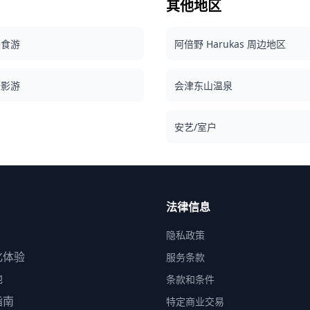
少。 ・如果在预定日期前 3 天预测拍摄地点会下
其他地区
e06_30667a7836ab4910accf29eb7f9cbe4c~mv2.jpeg)
施的入场费或门票预约 （摄影师的入场费（如适
雨，或者如果在拍摄当天意外下雨，则有三个选择：
用）由客户承担。） ・客户前往拍摄地点的交通费
（1）重新安排日期和时间，（2）更改地点，或
e06_fe39ef4d1e7942398d4082016e3297c6~mv2.jpg)
・如果客户希望在多个地点拍摄，在预约时间内摄影
（3）取消拍摄。
美食游
阿倍野 Harukas 周边地区
师在各地点之间移动的交通费由客户承担。 ・如果
06_2ff1945f1c6449d5b7cfbc57f5eeebc0~mv2.jpg)
要求的拍摄地点位于偏远地区，可能会收取额外费用
吃
（如适用，将提前通知您。） ・其他个人费用 **预
在
摄影游
会津东山温泉
e06_3bcc554b1d1b4fe2ba082df54afbbce0~mv2.jpg)
约前/后重要注意事项** ・预约确认后，您将被邀请
鲜
加入与指定摄影师的LINE群聊，以确保拍摄期间的顺
畅沟通。 请确保提前安装LINE应用程序。（如果您
等
安艺/室户
在使用LINE时遇到任何问题，请告知我们。） ・如
温
果您希望在度假村、餐厅、酒店或其他需要事先许可
需
的设施拍照，请务必自行提前获取必要的拍摄许可。
可
请
法律信息
隐私政策
化体验
服务条款
地
条款和条件
指南
特定商业交易