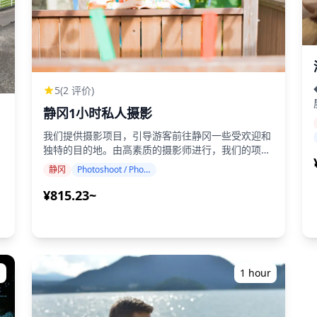
5
(2 评价)
静冈1小时私人摄影
我们提供摄影项目，引导游客前往静冈一些受欢迎和
独特的目的地。由高素质的摄影师进行，我们的项目
适应您的旅行日程，捕捉自然构图并确定理想的拍摄
静冈
Photoshoot / Photo tour
各
地点。（请与我们分享您喜欢的地点！） 摄影服务
知
的体
在静冈任何地方都可进行，最多可提前3天预订。我
¥815.23~
与
们将安排会说英语/中文/韩语的摄影师。 原始的100
多张照片文件将在一周内交付，您可以选择您最喜欢
茶
的10张照片进行重新交付。我们会进行修正以营造特
定氛围，如果需要，还可以调整情绪和颜色。 让我
们通过我们的摄影服务捕捉您在静冈的特别时刻！
s
1 hour
◆ 重要信息： ・如果您迟到预定的会面时间，拍摄
时间和交付的照片数量可能会减少。 ・如果在预定
日期前3天预报拍摄地点有雨，或者在拍摄当天意外
足