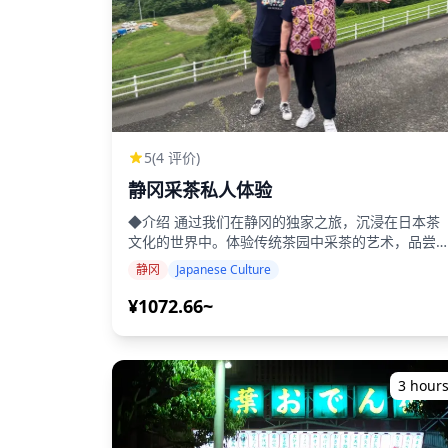
5
(4 评价)
静冈采茶私人体验
◆介绍 通过我们在静冈的独家之旅，沉浸在日本茶
文化的世界中。体验传统茶园中采茶的艺术，品尝
种精致的茶，并通过参观工厂探索制茶过程。我们
静冈
Japanese Culture
识渊博的导游将分享茶的历史和习俗，让您了解茶
日本文化之间的深厚联系。探索静冈茶田的宁静美
¥1072.66~
景，在这场感官之旅中创造难忘的回忆，体验日本
的精髓。立即预订您的茶之旅！ 阅读更多 ◆包含内
容 ・中文/英文/韩文导游 ・采茶体验和特别时光 ・
旅行期间如有伤病，提供无现金医疗服务 ◆不包含
3 hour
内容 ・其他个人开支 ・午餐 ・前往茶园的交通 ◆行
程 ・Sakyo-en (2小时) 在静冈郁郁葱葱的绿茶田中
享受采茶体验！ 在这次旅行中，您将有机会在当地