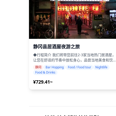
茶园品尝各种茶并采摘新鲜茶叶。欣赏乡村葱郁的
色风景。 我们还将带您参观如今罕见的木制茶厂和
房屋，介绍历史悠久的生产设备和材料。享受品尝
地种植茶叶的奢华体验。 作为纪念礼物，我们将提
供6种不同类型的茶叶套装供您比较！ （如果我们没
有库存，您将收到另一份纪念品。） ◆额外信息 ・
您将在金谷站与我们的导游会面，然后乘出租车前
Sakyo-en， 出租车费不包含在旅行费用中，请在旅
行当天支付。 ・这是一个私人旅行/活动。只有您的
静冈县居酒屋夜游之旅
团队参与 ![]
◆行程简介 我们将带您前往2-3家当地热门居酒屋，
(https://assets.hldycdn.com/experiences/d3
让您在舒适的节奏中放松身心，品尝当地美食和饮
![]
品。您只需携带现金，其余的交给我们。让我们一
(https://assets.hldycdn.com/experiences/d3a
静冈
Bar Hopping
Food / Food tour
Nightlife
分享难忘的当地体验吧！ ・选择您喜欢的区域：静
![]
Food & Drinks
冈县内您想去的地点（本行程不包含静冈县所有区
(https://assets.hldycdn.com/experiences/d3a
域） ・即使在可能不太会说英语的地方，友好的导
![]
¥729.41~
游也能让您安心无忧 ・小团旅游确保更个性化和真
(https://assets.hldycdn.com/experiences/d3a
实的体验 ◆包含项目 ・总共约6杯饮品 ・晚餐：居
![]
酒屋菜肴和当地特色美食 ・与当地导游一起参观2-3
(https://assets.hldycdn.com/experiences/d3a
个场所，如美食摊、居酒屋或酒吧 ◆不包含项目 ・
![]
酒店接送 ・小费 ・交通费用 ・旅游费用不包含的额
(https://assets.hldycdn.com/experiences/d3a
外饮品或餐点 ・个人消费或购物 ◆附加信息 ・本次
![]