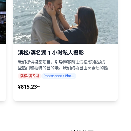
下雨，有三种选择：(1)重新安排日期和时间，(2)更
绿
改地点，或(3)取消拍摄。 ![]
(https://assets.hldycdn.com/experiences/d3ae06_bc7ac
当
![]
(https://assets.hldycdn.com/experiences/d3ae06_35b76
![]
(https://assets.hldycdn.com/experiences/d3ae06_576a6
往
![]
(https://assets.hldycdn.com/experiences/d3ae06_82790
滨松/滨名湖 1 小时私人摄影
![]
(https://assets.hldycdn.com/experiences/d3ae06_9cbe
我们提供摄影项目，引导游客前往滨松/滨名湖的一
ae06_0b7a0d135a134a71b503343bd4f86a27~mv2.jpg)
![]
些热门和独特的目的地。我们的项目由高素质的摄影
(https://assets.hldycdn.com/experiences/d3ae06_26b22
师进行，适应您的旅行计划，捕捉自然的构图并识别
起
e06_a0015a0ca7dc4aefa77d4a9b7640a24b~mv2.jpg)
滨松/滨名湖
Photoshoot / Photo tour
![]
理想的拍摄地点。（请与我们分享您喜欢的地点！）
(https://assets.hldycdn.com/experiences/d3ae06_87ff5
摄影课程可在滨松/滨名湖的任何地方进行，最多可
e06_55cfd55c23d5401396ae16916f7992f0~mv2.jpeg)
¥815.23~
![]
提前 3 天预订。我们将安排一位说英语/日语的摄影
(https://assets.hldycdn.com/experiences/d3ae06_c0f2e
师。 原始的 100 多张照片文件在一周内交付，您可
e06_dc1c5f3a3693425c917bedecd0bff568~mv2.jpeg)
![]
以选择您最喜欢的 10 张照片进行重新交付。进行校
(https://assets.hldycdn.com/experiences/d3ae06_ed237
正以唤起特定的氛围，如果需要，可以调整情绪和颜
e06_52586e2136384f1a8cf519be209de653~mv2.jpg)
**包含内容** ・1小时拍摄服务 ・照片数据（100张
色。 让我们通过我们的摄影服务捕捉您在滨松/滨名
以上原始文件） ・根据要求对最多10张照片进行色
湖的特殊时刻！ ◆ 重要信息： ・如果您在预定的会
e06_bec94359a9cb415ca0f132432a6fd607~mv2.jpg)
彩校正 请注意：编辑不包括修图或更改体型、面部
面时间迟到，拍摄时长和交付的照片数量可能会减
特征、背景或移除物体。 **不包含内容** ・付费设