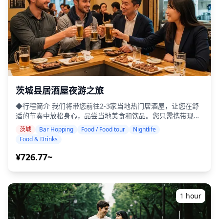
茨城县居酒屋夜游之旅
◆行程简介 我们将带您前往2-3家当地热门居酒屋，让您在舒
适的节奏中放松身心，品尝当地美食和饮品。您只需携带现
金，其余的交给我们。让我们一起分享难忘的当地体验吧！ ・
茨城
Bar Hopping
Food / Food tour
Nightlife
选择您喜欢的区域：茨城县内您想去的地点（并非茨城县所有
Food & Drinks
区域都包含在此次旅游中） ・即使在不太会说英语的地方，友
好的导游也能让您安心游玩 ・小团旅游确保您获得更个性化和
¥726.77~
真实的体验 ◆费用包含 ・总共约6杯饮品 ・晚餐：居酒屋菜肴
和当地特色美食 ・在当地导游的带领下，参观2-3个场所，如
小吃摊、居酒屋或酒吧 ◆费用不包含 ・酒店接送 ・小费 ・交
通费 ・旅游费用不包含的额外饮品或餐点 ・个人消费或购物
1 hour
◆附加信息 ・本次旅行最多可容纳8名参与者。 ・儿童必须由
成人陪同。 ・仅向20岁及以上的参与者提供酒精饮品（日本法