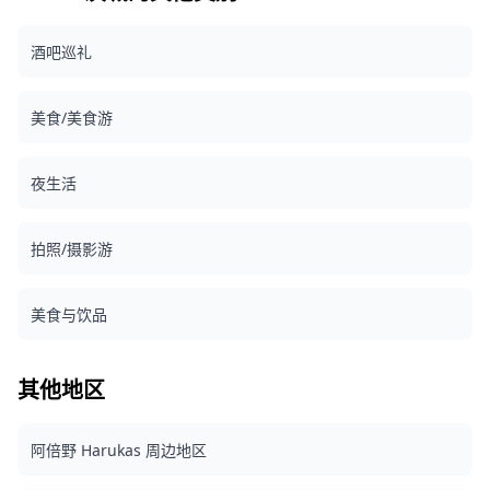
期前 3 天预测拍摄地点有雨，或者在拍摄当天意外下雨，则有
三个选择： (1) 重新安排日期和时间，(2) 更改地点，或 (3) 取
酒吧巡礼
消拍摄。 ![](https://assets.hldycdn.com/daa665ae-d5eb-
489f-a973-ff82895208ea.jpg) ![]
(https://assets.hldycdn.com/b985519a-1db2-4e56-a947-
美食/美食游
dd00516c6336.jpg)
夜生活
拍照/摄影游
美食与饮品
其他地区
阿倍野 Harukas 周边地区