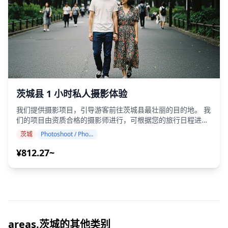
定饮酒年龄）。 ・请注意，餐点是在Holiday Travel以外的厨
房准备的，因此我们无法保证无过敏餐点或满足饮食限制。 ◆
茨城县 – 美食与夜生活 水户站地区是茨城县最大的夜生活中
心，遍布居酒屋和小吃吧，您可以在这里品尝饮品和当地特色
菜肴，如纳豆料理和鮟鱇鱼火锅。筑波作为一座科学城市，拥
有更国际化的氛围，酒吧和休闲居酒屋深受外国游客的欢迎。
在土浦和日立等港口城镇，海鲜居酒屋提供超新鲜的渔获和当
地清酒。 在靠近东京的通勤城镇古河和取手，休闲的酒馆街吸
引着上班族轻松地享受酒吧巡游。对于游客来说，日立中和和
茨城县 1 小时私人摄影体验
那珂凑是受欢迎的沿海目的地，海鲜市场也兼作热闹的饮酒
区。 有些地方可能不会说英语，但在当地导游的带领下，您可
我们提供摄影项目，引导游客前往茨城县最壮丽的目的地。 我
以放松身心，尽情享受。在某些地区，酒吧可能有限，因此我
们的项目由资质合格的摄影师进行，可根据您的旅行日程进行
们会确认是否可以进行酒吧巡游。请随时预订。
调整，在标志性地点捕捉自然构图，如日立海滨公园的粉蝶花
茨城
Photoshoot / Photo tour
田、壮观的袋田瀑布、沿海的大洗矶前神社鸟居以及令人印象
深刻的牛久大佛雕像。 （请与我们分享您喜欢的地点！） 摄
¥812.27~
影服务可在茨城县的任何地方进行，最多可提前 3 天预订。 我
们将安排一位会说英语/日语的摄影师。 原始的 100 多张照片
文件将在一周内交付，您可以选择您最喜欢的 10 张照片进行
重新交付。 我们会进行修正以唤起特定的氛围，如果需要，可
以调整情绪和颜色。 让我们通过我们的摄影服务捕捉您在茨城
县的特别时刻！ ◆ 重要信息： ・如果您在预定的会面时间迟
到，拍摄时长和交付的照片数量可能会减少。 ・如果在预定日
areas.茨城的其他类别