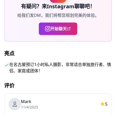
改地点，或(3)取消拍摄。
有疑问？来Instagram聊聊吧！
给我们发DM，我们将帮您规划完美的体验。
开始聊天
亮点
在名古屋预订1小时私人摄影，非常适合单独旅行者、情
包含内容
侣、家庭或团体！
・1小时拍摄服务
・照片数据（100张以上原始文件）
评价
・根据要求对最多10张照片进行色彩校正
Mark
请注意：编辑不包括修图或更改体型、面部特征、背景或移
5
11/4/2025
除物体。