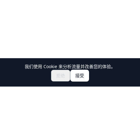
我们使用 Cookie 来分析流量并改善您的体验。
¥812.27~
立即预订
拒绝
接受
Holiday Travel
发现日本的精彩体验
探索