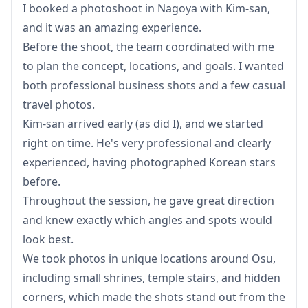
I booked a photoshoot in Nagoya with Kim-san,
不包含内容
and it was an amazing experience.
・付费设施的入场费或门票预约
Before the shoot, the team coordinated with me
（摄影师的入场费（如适用）由客户承担。）
to plan the concept, locations, and goals. I wanted
both professional business shots and a few casual
・客户前往拍摄地点的交通费
travel photos.
・如果客户希望在多个地点拍摄，在预约时间内摄影师在各
Kim-san arrived early (as did I), and we started
地点之间移动的交通费由客户承担。
right on time. He's very professional and clearly
experienced, having photographed Korean stars
・如果要求的拍摄地点位于偏远地区，可能会收取额外费用
before.
（如适用，将提前通知您。）
Throughout the session, he gave great direction
and knew exactly which angles and spots would
・其他个人费用
look best.
We took photos in unique locations around Osu,
预约前/后重要注意事项
including small shrines, temple stairs, and hidden
・预约确认后，您将被邀请加入与指定摄影师的LINE群
corners, which made the shots stand out from the
聊，以确保拍摄期间的顺畅沟通。