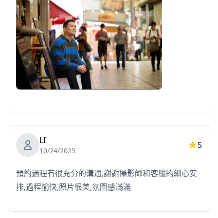
LI
5
10/24/2025
預約過程有很充分的溝通,謝謝攝影師和客服的細心安
排,過程愉快,照片很美,氛圍感滿滿