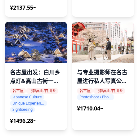
¥2137.55~
名古屋出发：白川乡
与专业摄影师在名古
点灯&高山古街一日
屋进行私人写真公路
游（不含展望台）
之旅
名古屋
飞驒高山/白川乡
名古屋
飞驒高山/白川乡
Japanese Culture
Photoshoot / Photo tour
Unique Experience
¥1710.04~
Sightseeing
¥1496.28~