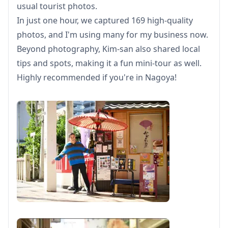
usual tourist photos.
请确保提前安装LINE应用程序。（如果您在使用LINE时遇
In just one hour, we captured 169 high-quality
到任何问题，请告知我们。）
photos, and I'm using many for my business now.
・如果您希望在度假村、餐厅、酒店或其他需要事先许可的
Beyond photography, Kim-san also shared local
设施拍照，请务必自行提前获取必要的拍摄许可。
tips and spots, making it a fun mini-tour as well.
Highly recommended if you're in Nagoya!