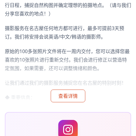
行日程，捕捉自然构图并确定理想的拍摄地点。（请与我们
分享您喜欢的地点！）
摄影服务在名古屋任何地方都可进行，最多可提前3天预
订。我们将安排会说英语/中文/韩语的摄影师。
原始的100多张照片文件将在一周内交付，您可以选择您最
喜欢的10张照片进行重新交付。我们会进行修正以营造特
定氛围，如果需要，还可以调整情绪和颜色。
让我们通过我们的摄影服务捕捉您在名古屋的特别时刻！
查看详情
◆ 重要信息：
・如果您迟到预定的会面时间，拍摄时间和交付的照片数量
可能会减少。
・如果在预定日期前3天预报拍摄地点有雨，或者在拍摄当
天意外下雨，有三种选择：(1)重新安排日期和时间，(2)更