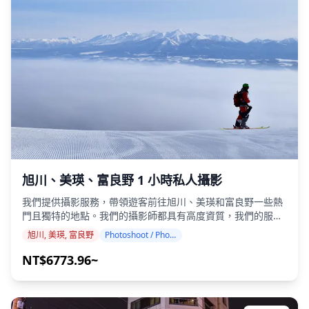
岳溫泉/天人峽溫泉的特別時刻！ ◆ 重要資訊： ・如果您在預
定的會面時間遲到，拍攝時間和交付的照片數量可能會減少。
・如果在預定日期前 3 天預測拍攝地點會下雨，或者在拍攝當
天下雨，則有三個選項可供選擇：(1) 重新安排日期和時間，
(2) 更改地點，或 (3) 取消拍攝。 ![]
(https://assets.hldycdn.com/24515ca5-dacc-4211-af77-
2ffc15f0befb.jpg) ![]
(https://assets.hldycdn.com/65c3ae86-51e6-4d44-a0d4-
a368d8ad6fd9.png)
旭川、美瑛、富良野 1 小時私人攝影
我們提供攝影服務，帶領遊客前往旭川、美瑛和富良野一些熱
門且獨特的地點。我們的攝影師都具有高度資質，我們的服務
可以配合您的旅行行程，捕捉自然的構圖並找到理想的攝影地
旭川, 美瑛, 富良野
Photoshoot / Photo tour
點。（請與我們分享您喜歡的拍攝地點！） 體驗北海道中部連
綿起伏的拼布山丘、著名的花田和季節性景觀的壯麗之美。從
NT$6773.96~
美瑛標誌性的藍池和七星之樹到富良野的薰衣草田和富田農
場，捕捉日本最具上鏡的鄉村風光。 攝影服務可在旭川、美瑛
和富良野的任何地方進行，最多可提前 3 天預訂。我們將安排