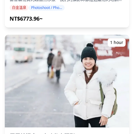
我們的服務可以配合您的旅行行程，在標誌性的鈷藍色藍池捕
白金溫泉
Photoshoot / Photo tour
捉到自然的構圖，池中還有空靈的枯萎白樺樹樁、30 米高的白
鬚瀑布傾瀉而下，流入碧綠的河流，以及金色的白樺森林走
NT$6773.96~
廊。 攝影服務可在白金溫泉的任何地點進行，最多可提前 3 天
預訂。我們將安排一位能說英語/日語的攝影師。 原始的 100
多張照片檔案將在一周內交付，您可以選擇您最喜歡的 10 張
照片進行重新交付。我們會對照片進行調整，以喚起超自然的
1 hour
藍色水景氛圍，如果需要，還可以調整情緒和色彩。 讓我們透
過我們的攝影服務捕捉您在白金溫泉的特別時刻！ ◆ 重要資
訊： ・如果您在預定的集合時間遲到，拍攝時間和交付的照片
數量可能會減少。 ・如果在預定日期前 3 天預測拍攝地點會下
雨，或者在拍攝當天意外下雨，則有三個選項可供選擇：
（1）重新安排日期和時間，（2）更改地點，或（3）取消拍
攝。 ![](https://assets.hldycdn.com/1494b675-c359-4e76-
be2d-e9b828705dba.png) ![]
(https://assets.hldycdn.com/1934fc1d-c4ae-4044-b4c1-
d80239dd2bbb.jpg)