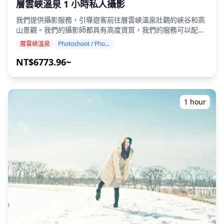
層雲峽溫泉 1 小時私人攝影
我們提供攝影服務，引導遊客前往層雲峽溫泉壯觀的峽谷和高
山景觀。我們的攝影師都具有高度資質，我們的服務可以配合
您的旅行行程，在 200 米高的懸崖峽谷、銀河和流星瀑布以及
層雲峽溫泉
Photoshoot / Photo tour
日本最早的秋葉（可通過纜車到達）捕捉自然構圖。 攝影服務
可在層雲峽溫泉的任何地點進行，最多可提前 3 天預訂。我們
NT$6773.96~
將安排一位能說英語/日語的攝影師。 原始的 100 多張照片文
件將在一周內交付，您可以選擇您最喜歡的 10 張照片進行重
新交付。我們會進行調整以喚起戲劇性的高山氛圍，如果需
要，可以調整情緒和顏色。 讓我們通過我們的攝影服務捕捉您
1 hour
在層雲峽溫泉的特別時刻！ ◆ 重要信息： ・如果您在預定的
會面時間遲到，拍攝時間和交付的照片數量可能會減少。 ・如
果在預定日期前 3 天預測拍攝地點會下雨，或者如果在拍攝當
天下雨，則有三個選項可供選擇：（1）重新安排日期和時
間，（2）更改地點，或（3）取消拍攝。 ![]
(https://assets.hldycdn.com/b925a59a-322a-446b-bc34-
5b3377b166b5.png)