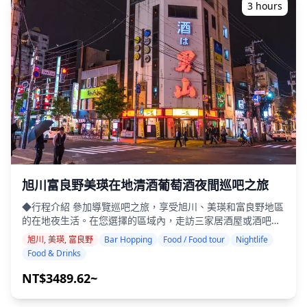
一位會說英語/日語的攝影師。 原始的 100 多張照片檔案將在
3 hours
一周內交付，您可以選擇您最喜歡的 10 張照片進行重新交
付。我們會進行調整以喚起特定的氛圍，如果需要，可以調整
情緒和顏色。 讓我們透過我們的攝影服務捕捉您在旭川、美瑛
和富良野的特別時刻！ ◆ 重要資訊： ・如果您在預定的會面
時間遲到，拍攝時間和交付的照片數量可能會減少。 ・如果在
預定日期前 3 天預測拍攝地點會下雨，或者在拍攝當天意外下
雨，則有三個選項可供選擇：（1）重新安排日期和時間，
（2）更改地點，或（3）取消拍攝。 ![]
(https://assets.hldycdn.com/24515ca5-dacc-4211-af77-
2ffc15f0befb.jpg)
旭川富良野美瑛在地清酒葡萄酒夜間巡吧之旅
◆行程介紹 參加導覽巡吧之旅，享受旭川、美瑛和富良野地區
的在地夜生活。在您選擇的區域內，走訪三家居酒屋或酒吧，
品嚐使用新鮮北海道食材製作的當地特色料理，搭配富良野葡
旭川, 美瑛, 富良野
Bar Hopping
Food / Food tour
Nightlife
萄酒和當地清酒。本次行程還提供獨特的機會，讓您發現大多
Food & Drinks
數遊客會錯過的隱藏景點，同時享受與當地人的熱情交流。 ・
在旭川、美瑛和富良野地區內您選擇的地點，走訪三家居酒屋
NT$3489.62~
或酒吧（本次行程不涵蓋所有三個區域） ・小團體旅遊確保親
密而真實的體驗 ・享用富良野葡萄酒、當地清酒和北海道料