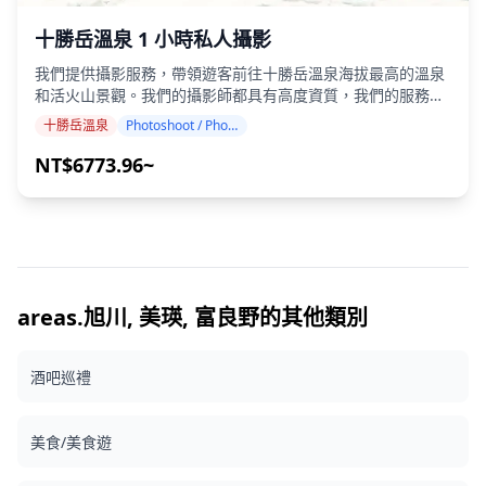
十勝岳溫泉 1 小時私人攝影
我們提供攝影服務，帶領遊客前往十勝岳溫泉海拔最高的溫泉
和活火山景觀。我們的攝影師都具有高度資質，我們的服務可
以配合您的旅行行程，捕捉活火山十勝岳火山口、日本最大的
十勝岳溫泉
Photoshoot / Photo tour
公共牧場全景以及神秘的季節性「幻之橋」等自然美景。 攝影
服務可在十勝岳溫泉的任何地點進行，最多可提前 3 天預訂。
NT$6773.96~
我們將安排一位能說英語/日語的攝影師。 原始的 100 多張照
片檔案將在一周內交付，您可以選擇您最喜歡的 10 張照片進
行重新交付。我們會對照片進行調整，以喚起高山火山的氛
圍，如果需要，還可以調整情緒和顏色。 讓我們透過我們的攝
影服務捕捉您在十勝岳溫泉的特別時刻！ ◆ 重要資訊： ・如
果您在預定的集合時間遲到，拍攝時間和交付的照片數量可能
會減少。 ・如果在預定日期前 3 天預測拍攝地點會下雨，或者
areas.旭川, 美瑛, 富良野的其他類別
拍攝當天意外下雨，則有三個選項可供選擇：（1）重新安排
日期和時間，（2）更改地點，或（3）取消拍攝。 ![]
酒吧巡禮
(https://assets.hldycdn.com/284b369b-1481-46b4-810c-
2ca93c28f865.png) ![]
(https://assets.hldycdn.com/4e9716ff-6214-4707-a3fc-
美食/美食遊
975509dca5ba.jpg)