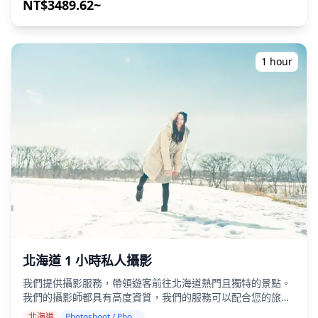
・小團體旅遊確保更個人化和真實的體驗 ◆費用包含 ・總共
NT$3489.62~
ac41b0412816.webp?w=1200&h=800&fit=crop&q=80) ![]
約6杯飲品 ・晚餐：居酒屋料理和當地特色菜 ・與當地導遊一
(https://assets.hldycdn.com/2c5da75c-f9cc-4904-be51-
同造訪2至3個地點，例如美食攤位、居酒屋或酒吧 ◆費用不包
130c6a84e922.jpg?w=1200&h=800&fit=crop&q=80) ![]
含 ・飯店接送 ・小費 ・交通費用 ・未包含在旅遊費用中的額
(https://assets.hldycdn.com/44417409-00d9-4e89-830d-
外飲品或餐點 ・個人消費或購物 ◆其他資訊 ・本次旅行的最
afdb01292aa7.webp?w=1200&h=800&fit=crop&q=80)
1 hour
多參加人數為8人。 ・兒童必須由成人陪同。 ・僅向20歲及以
上的參與者提供酒精飲品（日本的法定飲酒年齡）。 ・請注
意，餐點是在與Holiday Travel分開的廚房準備的，因此我們
無法保證無過敏餐點或滿足飲食限制。 ◆北海道 – 美食與夜生
活 札幌的薄野是日本最大的夜生活區之一，擁有數千家居酒
屋、酒吧和拉麵店。遊客可以品嚐新鮮的螃蟹、海膽和成吉思
汗烤肉（烤羊肉），搭配當地清酒或札幌啤酒。在狸小路周
圍，休閒的立飲酒吧和友善的居酒屋讓您輕鬆享受居酒屋巡
禮。 在小樽，酒吧和居酒屋沿著運河排列，提供浪漫的飲酒環
境。函館的夜生活在大門橫丁變得熱鬧起來，當地的菜餚與當
地清酒完美搭配。旭川和釧路等城市也擁有熱鬧的夜生活，讓
旅客有機會與當地人交流。 有些地方可能不說英語，但在當地
導遊的帶領下，您可以放鬆身心並享受。在某些地區，酒吧可
能有限，因此我們將確認是否可以進行居酒屋巡禮。請隨時預
北海道 1 小時私人攝影
訂。
我們提供攝影服務，帶領遊客前往北海道熱門且獨特的景點。
我們的攝影師都具有高度資質，我們的服務可以配合您的旅行
行程，捕捉自然的構圖並找到理想的攝影地點。（請與我們分
北海道
Photoshoot / Photo tour