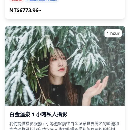
享您喜歡的拍攝地點！） 攝影服務可在北海道的任何地方進
行，最多可提前 3 天預訂。我們將安排一位會說英語/日語的
NT$6773.96~
攝影師。 原始的 100 多張照片檔案將在一周內交付，您可以
選擇您最喜歡的 10 張照片進行重新交付。我們會進行調整以
喚起特定的氛圍，如果需要，可以調整情緒和顏色。 讓我們透
過我們的攝影服務捕捉您在北海道的特別時刻！ ◆ 重要資
1 hour
訊： ・如果您在預定的會面時間遲到，拍攝時間和交付的照片
數量可能會減少。 ・如果在預定日期前 3 天預測拍攝地點會下
雨，或者如果在拍攝當天下雨，則有三個選項可供選擇：
（1）重新安排日期和時間，（2）更改地點，或（3）取消拍
攝。 ![](https://assets.hldycdn.com/284b369b-1481-46b4-
810c-2ca93c28f865.png)
白金溫泉 1 小時私人攝影
我們提供攝影服務，引導遊客前往白金溫泉世界聞名的藍池和
富含礦物質的超自然水景。我們的攝影師都經過嚴格的培訓，