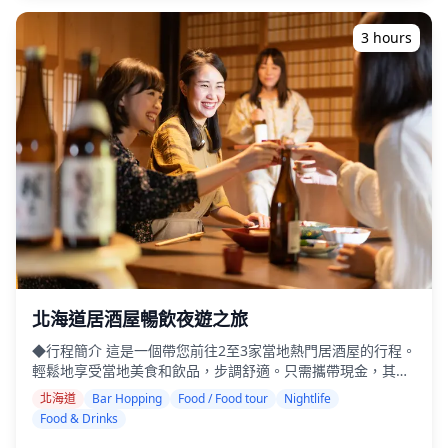
理，如成吉思汗烤肉（烤羊肉） ・從導遊那裡了解當地文化和
餐飲禮儀 ・體驗當地人喜愛的熱鬧又溫馨的夜生活場所 ◆包
3 hours
含項目 ・在3個地點各享用2杯飲品（總共6杯） ・晚餐：當地
料理，包括海鮮 ・與當地導遊一同走訪3個地點——從美食攤
位、居酒屋或酒吧中選擇 ◆不包含項目 ・飯店接送 ・小費 ・
交通費用 ・行程費用未包含的額外飲品或餐點 ・個人開銷或
購物 ◆其他資訊 ・本次行程的最多參加人數為8人。 ・兒童必
須由成人陪同。 ・僅向20歲及以上的參加者提供酒精飲品（日
本的合法飲酒年齡）。 ・請注意，餐點是在與Holiday Travel
分開的廚房準備的，因此我們無法保證無過敏餐點或滿足飲食
限制。 ・旭川是北海道北部地區最大的娛樂區Sanroku-gai的
所在地。擁有約1,000家店，包括小吃店、居酒屋、酒吧和拉
麵店，是北海道領先的夜生活區之一。 ・旭川以其豐盛的當地
菜餚而聞名，例如拉麵、新子燒（烤小雞）和荷爾蒙燒（烤內
臟），以及其歷史悠久的清酒品牌，如男山和國士無雙。 ・富
良野以其葡萄酒、起司和「蛋包咖哩」而聞名。該地區還因提
北海道居酒屋暢飲夜遊之旅
供當地清酒和精釀啤酒以及獨特的北海道風味美食而備受歡
◆行程簡介 這是一個帶您前往2至3家當地熱門居酒屋的行程。
迎。 ・美瑛沒有大型的夜生活區，但鎮上散佈著小型居酒屋、
輕鬆地享受當地美食和飲品，步調舒適。只需攜帶現金，其餘
小吃店和酒吧，非常適合悠閒地享受一兩個舒適的場所。 ![]
的交給我們。讓我們一起分享難忘的當地體驗！ ・選擇您喜歡
(https://assets.hldycdn.com/d6adf697-c8ad-49aa-acae-
北海道
Bar Hopping
Food / Food tour
Nightlife
的區域：北海道內您想要的地點（本行程不涵蓋北海道所有區
1fd96ba4b707.webp?w=1200&h=800&fit=crop&q=80) ![]
Food & Drinks
域） ・即使在可能不說英語的地方，友善的導遊也能讓您安心
(https://assets.hldycdn.com/ba1426d3-5ef9-4d2e-9701-