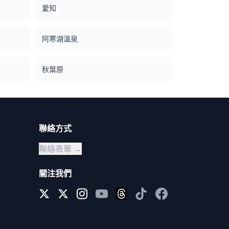
（3）取消拍攝。 ![]
愛知
(https://assets.hldycdn.com/ddd95e03-e89e-
4733-8b26-39efefb1fab2.png) ![]
(https://assets.hldycdn.com/59d73c08-7d80-
阿寒湖溫泉
4d2f-85e5-5929f1d838d5.png)
秋葉原
聯絡方式
聯絡表單 →
關注我們