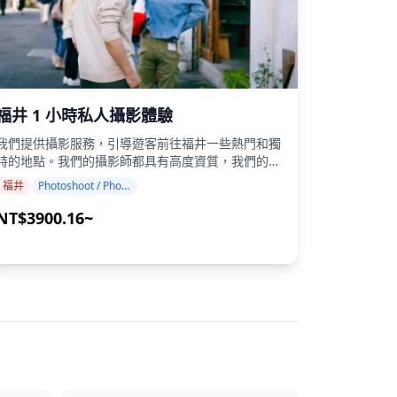
福井 1 小時私人攝影體驗
我們提供攝影服務，引導遊客前往福井一些熱門和獨
特的地點。我們的攝影師都具有高度資質，我們的服
務可以配合您的旅行行程，捕捉自然的構圖並確定理
福井
Photoshoot / Photo tour
想的攝影地點。（請與我們分享您喜歡的地點！）
福井縣內的任何地點都可以預訂攝影服務，最多可提
NT$3900.16~
前 3 天預訂。我們將安排一位會說英語/日語的攝影
始的 100 多張照片檔案將在一周內交付，您
可以選擇您最喜歡的 10 張照片進行重新交付。我們
會進行調整以喚起特定的氛圍，如果需要，可以調整
緒和顏色。 讓我們透過我們的攝影服務捕捉您在
井的特別時刻！ ◆ 重要資訊： ・如果您在預定的
會面時間遲到，拍攝時間和交付的照片數量可能會減
少。 ・如果在預定日期前 3 天預測拍攝地點會下
雨，或者如果在拍攝當天下雨，則有三個選項可供選
擇：（1）重新安排日期和時間，（2）更改地點，或