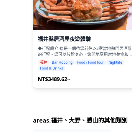
福井縣居酒屋夜遊體驗
◆行程簡介 這是一個帶您前往2-3家當地熱門居酒屋
的行程。您可以放鬆身心，悠閒地享用當地美食和
品。只需攜帶現金，其餘的交給我們。讓我們一起
福井
Bar Hopping
Food / Food tour
Nightlife
享難忘的在地體驗！ ・選擇您喜歡的區域：您希望
Food & Drinks
在福井縣內的地點（本行程不涵蓋福井縣內的所有
域） ・即使在可能不說英語的地方，友善的導遊也
NT$3489.62~
能讓您安心 ・小團體旅遊確保更個人化和真實的體
驗 ◆費用包含 ・總共約6杯飲品 ・晚餐：居酒屋料
理和當地特色菜 ・與當地導遊一同造訪2-3個地點，
例如美食攤位、居酒屋或酒吧 ◆費用不包含 ・飯店
接送 ・小費 ・交通費用 ・旅遊費用不包含的額外飲
品或餐點 ・個人消費或購物 ◆其他資訊 ・本次旅行
的最多參加人數為8人。 ・兒童必須由成人陪同。 
areas.福井、大野、勝山的其他類別
僅向20歲及以上的參與者提供酒精飲品（日本的法
飲酒年齡）。 ・請注意，餐點是在與Holiday Trave