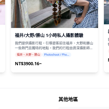
福井/大野/勝山 1小時私人攝影體驗
我們提供攝影行程，引導遊客前往福井、大野和勝山
飲
一些熱門且獨特的地點。我們的行程由資深攝影師帶
分
領，配合您的旅行計畫，捕捉自然構圖並找到理想的
福井、大野、勝山
Photoshoot / Photo tour
攝影地點。（請與我們分享您偏好的地點！） 攝影
區
服務可在福井/大野/勝山的任何地方進行，最多可提
NT$3900.16~
前 3 天預訂。我們將安排一位能說英語/日語的攝影
師。 原
師。 原始的 100 多張照片檔案將在一周內交付，您
可以選擇您最喜歡的 10 張照片進行重新交付。我們
會進行調整以喚起特定的氛圍，如果需要，可以調整
情
情緒和顏色。 讓我們透過我們的攝影服務捕捉您在
福
福井、大野和勝山的特別時刻！ ◆ 重要資訊： ・如
果您在預定的會面時間遲到，拍攝時間和交付的照片
・
其他地區
數量可能會減少。 ・如果在預定日期前 3 天預測拍
定
攝地點會下雨，或者在拍攝當天意外下雨，則有三個
l