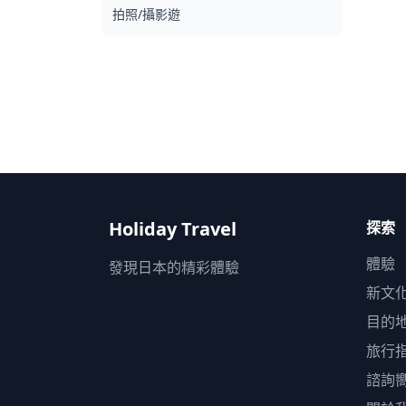
拍照/攝影遊
分開的廚房準備的，因此我們無法保證無過敏餐點
滿足飲食限制。 ◆福井 – 美食與夜生活 在福井市，
片町是主要的夜生活區，遍布居酒屋和小吃店。遊
可以品嚐醬汁豬排丼（豬排飯）和越前蘿蔔泥蕎麥
等當地特色菜，並佐以飲品。車站區域還提供輕鬆
酒吧，方便您隨意暢飲。 在敦賀和Obama等港口城
鎮，越前蟹和鯖魚料理等新鮮海鮮與當地清酒完美
配。即使在像大野和勝山這樣的山區城鎮，小型居
屋也以熱情的氛圍供應豐盛的當地菜餚。 有些地方
可能不會說英語，但在當地導遊的帶領下，您可以
鬆身心並享受。在某些地區，酒吧可能有限，因此
們將檢查是否可以進行酒吧巡遊。請隨時預訂。
Holiday Travel
探索
體驗
發現日本的精彩體驗
新文
目的
旅行
諮詢