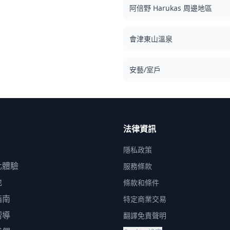
選項可供選擇：（1）重新安排日期和時間，（2）更
或
阿倍野 Harukas 周邊地區
改地點，或（3）取消拍攝。 ![]
(https://assets.hldycdn.com/3743c1a3-4610-
客
4da4-a16f-c5323f726559.png) ![]
麵
會津東山溫泉
(https://assets.hldycdn.com/045c9356-0a89-
的
46ca-a3e7-e080c3205adb.jpg)
搭
安藝/室戶
酒
放
我
法律資訊
隱私政策
化體驗
服務條款
地
條款和條件
指南
特定商業交易
嚮導
翻譯免責聲明