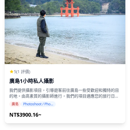
賽馬場之一。靠近著名觀光景點。 [各套餐路線流程] ◆ 2小時
路線： 在離賽馬場最近的車站集合，開始行程 ↓ 進入賽馬場，
導遊將帶您參觀賽馬場的部分主要設施 + 解釋如何玩 ↓ 參加1
場賽馬 + 品嚐賽馬場美食 ◆ 3小時路線： 在離賽馬場最近的
車站集合，開始行程 ↓ 進入賽馬場，導遊將帶您參觀賽馬場 +
解釋如何玩 ↓ 參加2場賽馬 + 品嚐賽馬場美食 ◆ 4小時路線：
在離賽馬場最近的車站集合，開始行程 ↓ 進入賽馬場，導遊將
帶您參觀賽馬場 + 解釋如何玩 ↓ 參加3場賽馬 + 品嚐賽馬場美
食 ◆包含內容： ・入場費 ・導遊 ◆不包含內容： ・餐飲費用
・個人開支 ・體驗費用 ◆更多信息 ・本產品包含賽馬場入場
費 ・本產品不包含您在賽馬場的各種個人開支（包括餐飲費
用、紀念品和賽馬費用等） ・導遊只會向您介紹賽馬的玩法和
規則。您自行決定參與賽馬的投注金額和號碼選擇。 ・關於賽
5
(1 評價)
馬結果，無論結果如何，我們公司與此無關。 ![]
廣島1小時私人攝影
(https://assets.hldycdn.com/experiences/022047_18fb36b7d
![]
我們提供攝影項目，引導遊客前往廣島一些受歡迎和獨特的目
(https://assets.hldycdn.com/experiences/022047_e9c7392b
的地。由高素質的攝影師進行，我們的項目適應您的旅行日
![]
程，捕捉自然構圖並確定理想的拍攝地點。（請與我們分享您
廣島
Photoshoot / Photo tour
(https://assets.hldycdn.com/experiences/022047_7c57dcfe5
喜歡的地點！） 攝影服務在廣島任何地方都可進行，最多可提
![]
前3天預訂。我們將安排會說英語/中文/韓語的攝影師。 原始
NT$3900.16~
(https://assets.hldycdn.com/experiences/022047_9333bd50
的100多張照片文件將在一週內交付，您可以選擇您最喜歡的
![]
10張照片進行重新交付。我們會進行修正以營造特定氛圍，如
(https://assets.hldycdn.com/experiences/022047_a2c63d080