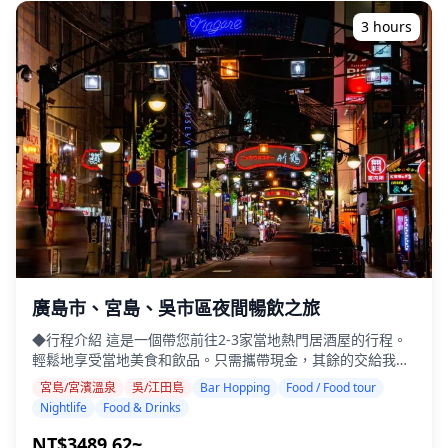
果需要，還可以調整情緒和顏色。 讓我們通過我們的攝影服務
捕捉您在廣島的特別時刻！ ◆ 重要信息： ・如果您遲到預定
3 hours
的會面時間，拍攝時間和交付的照片數量可能會減少。 ・如果
在預定日期前3天預報拍攝地點有雨，或者在拍攝當天意外下
雨，有三種選擇：(1)重新安排日期和時間，(2)更改地點，或(3)
取消拍攝。 ![]
(https://assets.hldycdn.com/experiences/d3ae06_d59a1f104
![]
(https://assets.hldycdn.com/experiences/d3ae06_b1f2e037a
![]
(https://assets.hldycdn.com/experiences/d3ae06_f6e311245
![]
(https://assets.hldycdn.com/experiences/d3ae06_0b459a35
![]
(https://assets.hldycdn.com/experiences/d3ae06_26b226063
![]
廣島市、宮島、吳市區夜間暢飲之旅
(https://assets.hldycdn.com/experiences/d3ae06_2d3b21395
◆行程介紹 這是一個帶您前往2-3家當地熱門居酒屋的行程。
![]
輕鬆地享受當地美食和飲品。只需攜帶現金，其餘的交給我
(https://assets.hldycdn.com/experiences/d3ae06_8279058ae
們。讓我們一起分享難忘的當地體驗！ ・選擇您喜歡的區域：
![]
宮島/宮濱溫泉
吳/江田島
Bar Hopping
Food / Food tour
廣島市、宮島或吳市（行程不涵蓋所有三個區域） ・即使在可
(https://assets.hldycdn.com/experiences/d3ae06_16e6ba831
Nightlife
Food & Drinks
能不說英語的地方，友善的導遊也能讓您安心 ・小團體旅遊確
![]
保更個人化和真實的體驗 ◆包含項目 ・總共約6杯飲品 ・晚
NT$3489.62~
(https://assets.hldycdn.com/experiences/d3ae06_934f01c71