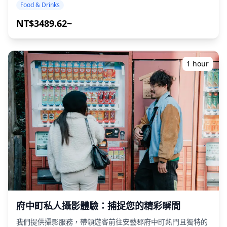
域：您在廣島縣內想要的地點（本行程不涵蓋廣島縣內所有區
Food & Drinks
域） ・即使在可能不說英語的地方，友善的導遊也能讓您安心
・小團體旅遊確保更個人化和真實的體驗 ◆包含項目 ・總共
NT$3489.62~
約6杯飲品 ・晚餐：居酒屋料理和當地特色菜 ・與當地導遊一
起參觀2-3個地方，例如美食攤位、居酒屋或酒吧 ◆不包含項
目 ・酒店接送 ・小費 ・交通費用 ・未包含在旅遊費用中的額
外飲品或餐點 ・個人開銷或購物 ◆其他資訊 ・本次旅行的最
1 hour
多參加人數為8人。 ・兒童必須由成人陪同。 ・僅向20歲及以
上的參與者提供酒精飲品（日本的法定飲酒年齡）。 ・請注
意，餐點是在與Holiday Travel分開的廚房準備的，因此我們
無法保證無過敏餐點或滿足飲食限制。 ◆廣島 – 美食與夜生活
廣島的夜生活，從廣島市繁華的娛樂區開始。最大的是流川，
遍布居酒屋、酒吧和俱樂部，熱鬧的氣氛使其成為酒吧暢飲的
理想場所。隔壁的藥研堀提供更深入的復古飲酒場景，充滿了
紅燈籠照亮的酒館和老式小吃店，您可以在這裡體驗到當地人
的熱情。對於更年輕的氛圍，新天地是您的最佳選擇，休閒居
酒屋和立式酒吧非常適合輕鬆的夜晚。 在廣島市外，尾道的本
通商店街是一個受歡迎的選擇。在這裡，經過翻新的傳統房屋
設有居酒屋和酒吧，與復古的街道景觀融為一體，您可以在這
裡享用新鮮的海鮮和當地清酒。在吳市的中通，專營魚類菜餚
的居酒屋林立，營造出熱鬧的港口城市氛圍。在福山站周圍，
府中町私人攝影體驗：捕捉您的精彩瞬間
夜生活便利且易於到達，小酒館供應串燒、鐵板燒和當地清
我們提供攝影服務，帶領遊客前往安藝郡府中町熱門且獨特的
酒。 有些地方可能不會說英語，但在當地導遊的帶領下，您可