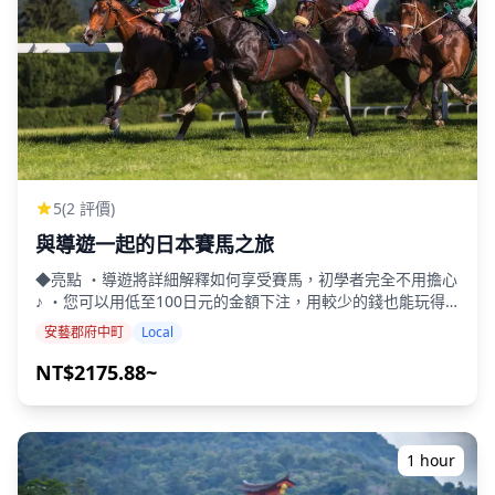
5
(2 評價)
與導遊一起的日本賽馬之旅
◆亮點 ・導遊將詳細解釋如何享受賽馬，初學者完全不用擔心
♪ ・您可以用低至100日元的金額下注，用較少的錢也能玩得
開心♪ ・賽馬場內有數十家餐廳，您可以品嚐來自日本各地的
安藝郡府中町
Local
美食。 ・有很多看點，不僅可以看到富士山，還可以近距離接
觸賽馬。 ・賽馬場內設施多樣，可以與家人一起享受！ ・您
NT$2175.88~
可以選擇2小時、3小時或4小時的行程！ ◆ 詳情 [可選賽馬場]
1. 東京賽馬場（位於東京府中市） 第一圈內設施最完善的最大
賽馬場。 在這裡待上一整天也不會感到厭倦！ 2. 大井賽馬場
（位於東京品川區） 靠近市中心和羽田機場，交通便利。夜晚
1 hour
賽馬場周圍有燈光秀。 3. 中山賽馬場（千葉船橋） 日本四大