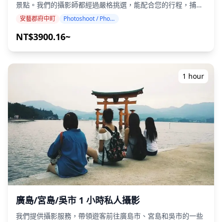
景點。我們的攝影師都經過嚴格挑選，能配合您的行程，捕捉
以放鬆身心並享受。我們也會確認您喜歡的區域是否可以進行
自然構圖，並找到理想的拍攝地點。（請與我們分享您喜歡的
酒吧暢飲，所以請隨時預訂。
安藝郡府中町
Photoshoot / Photo tour
拍攝地點！） 攝影服務可在安藝郡府中町的任何地點進行，最
多可提前 3 天預訂。我們將安排一位能說英語/日語的攝影
NT$3900.16~
師。 原始的 100 多張照片檔案將在一周內交付，您可以選擇
您最喜歡的 10 張照片進行重新交付。我們會對照片進行調
整，以營造特定的氛圍，如果需要，還可以調整情緒和顏色。
讓我們透過我們的攝影服務，捕捉您在安藝郡府中町的特別時
1 hour
刻！ ◆ 重要資訊： ・如果您在預定的會面時間遲到，拍攝時
間和交付的照片數量可能會減少。 ・如果在預定日期前 3 天預
測拍攝地點會下雨，或者在拍攝當天意外下雨，則有三個選項
可供選擇：（1）重新安排日期和時間，（2）更改地點，或
（3）取消拍攝。 ![](https://assets.hldycdn.com/519c00e4-
d965-404a-b031-5811d039b537.jpg) ![]
(https://assets.hldycdn.com/8a8704ff-71e2-4913-8392-
65002f4db94f.jpg)
廣島/宮島/吳市 1 小時私人攝影
我們提供攝影服務，帶領遊客前往廣島市、宮島和吳市的一些