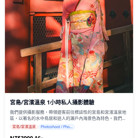
(https://assets.hldycdn.com/c49c0bb1-1515-4093-adbb-
1652ffe5f2c4.jpg)
宮島/宮濱溫泉 1小時私人攝影體驗
我們提供攝影服務，帶領遊客前往標誌性的宮島和宮濱溫泉地
區，以著名的水中鳥居和迷人的瀨戶內海景色為特色。我們的
攝影師都具有專業資格，會根據您的行程安排，捕捉自然構
宮島/宮濱溫泉
Photoshoot / Photo tour
圖，並在聯合國教科文組織世界遺產地周圍找到理想的攝影地
點。（請與我們分享您喜歡的拍攝地點！） 宮島/宮濱溫泉的