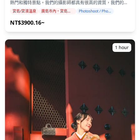
熱門和獨特景點。我們的攝影師都具有很高的資質，我們的服
務可以配合您的旅行行程，捕捉自然的構圖並確定理想的攝影
宮島/宮濱溫泉
廣島市內・宮島・吳
Photoshoot / Photo tour
地點。（請與我們分享您喜歡的地點！） 廣島市/宮島/吳市的
任何地方都可以預訂攝影課程，最多可提前 3 天預訂。我們將
NT$3900.16~
安排一位會說英語/日語的攝影師。 原始的 100 多張照片檔案
將在一周內交付，您可以選擇您最喜歡的 10 張照片進行重新
交付。我們會對照片進行調整，以喚起特定的氛圍，如果需
要，還可以調整情緒和顏色。 讓我們透過我們的攝影服務捕捉
1 hour
您在廣島市、宮島和吳市的特別時刻！ 該地區熱門的攝影地點
包括： ・廣島和平紀念公園和標誌性的原子彈爆炸圓頂，其在
河上的強烈倒影 ・宮島上世界著名的嚴島神社的漂浮鳥居 ・
彌山可以欣賞到瀨戶內海無數島嶼的全景 ・大和博物館和令人
印象深刻的 1/10 比例大和號戰艦模型 ・鐵鯨魚博物館
（Tetsu no Kujira-kan）及其真實的潛艇展示 ・縮景園的傳
統日式景觀設計 ・吳市海軍港，有現役海上自衛隊艦艇 ◆ 重
要資訊： ・如果您在預定的會面時間遲到，拍攝時間和交付的
照片數量可能會減少。 ・如果在預定日期前 3 天預測拍攝地點
會下雨，或者在拍攝當天下意外下雨，則有三個選擇：(1) 重新
安排日期和時間，(2) 更改地點，或 (3) 取消拍攝。 ![]
(https://assets.hldycdn.com/03bd094f-7e1d-4fe4-bb4b-
9d717fd64d99.jpg) ![]
(https://assets.hldycdn.com/4ce141d0-42a8-496f-acf1-
e613822ca34f.jpg) ![]