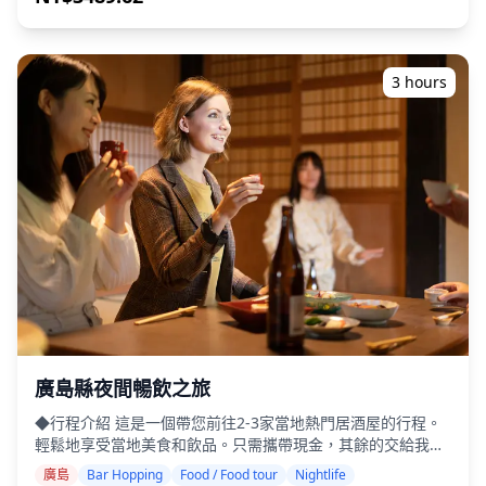
餐：居酒屋料理和當地特色菜 ・與當地導遊一起參觀2-3個地
**包含項目** ・1小時拍攝服務 ・照片資料（100張以上原始
方，例如美食攤位、居酒屋或酒吧 ◆不包含項目 ・酒店接送
檔案） ・依需求對最多10張照片進行色彩校正 請注意：編輯
・小費 ・交通費用 ・旅遊費用不包含的額外飲品或餐點 ・個
不包含修圖或更改體型、臉部特徵、背景或移除物體。 **不包
人開銷或購物 ◆附加資訊 ・此行程最多可容納8位參與者。 ・
含項目** ・收費設施的入場費或門票預約 （攝影師的入場費
3 hours
兒童必須由成人陪同。 ・僅向20歲及以上的參與者提供酒精飲
（如適用）由客戶負擔。） ・客戶前往拍攝地點的交通費 ・
品（日本的法定飲酒年齡）。 ・請注意，餐點是在與Holiday
如果客戶希望在多個地點拍攝，在預約時間內攝影師在各地點
Travel分開的廚房準備的，因此我們無法保證無過敏餐點或滿
之間移動的交通費由客戶負擔。 ・如果要求的拍攝地點位於偏
足飲食限制。 ◆廣島市、宮島和吳市 – 美食與夜生活 廣島
遠地區，可能會收取額外費用 （如適用，將提前通知您。）
市、宮島和吳市在美食和夜生活方面都提供獨特的魅力。在廣
・其他個人費用 **預約前/後重要注意事項** ・預約確認後，
島市中心，熱鬧的娛樂區遍布居酒屋和酒吧，您可以輕鬆地在
您將被邀請加入與指定攝影師的LINE群組聊天，以確保拍攝期
兩到三個場地之間步行暢飲。許多地方還提供廣島燒和其他當
間的順暢溝通。 請確保提前安裝LINE應用程式。（如果您在
地特色菜，使其成為充滿活力的夜生活場所。另一方面，宮島
使用LINE時遇到任何問題，請告知我們。） ・如果您希望在
在白天擠滿了遊客，但在晚上則呈現出平靜的氛圍，只有少數
度假村、餐廳、飯店或其他需要事先許可的設施拍照，請務必
餐飲場所營業。這使其更適合在單一場所（通常在住宿內）享
自行提前取得必要的拍攝許可。
用輕鬆的餐點和飲品。吳市是一個歷史悠久的港口城市，擁有
當地居民經常光顧的當地居酒屋和餐館，但場地密度低於廣島
市，營造出更悠閒的飲酒體驗。由於夜生活因地點而異，請隨
時與我們聯繫，找到最適合您的風格！
廣島縣夜間暢飲之旅
◆行程介紹 這是一個帶您前往2-3家當地熱門居酒屋的行程。
輕鬆地享受當地美食和飲品。只需攜帶現金，其餘的交給我
們。讓我們一起分享難忘的當地體驗吧！ ・選擇您喜歡的區
廣島
Bar Hopping
Food / Food tour
Nightlife