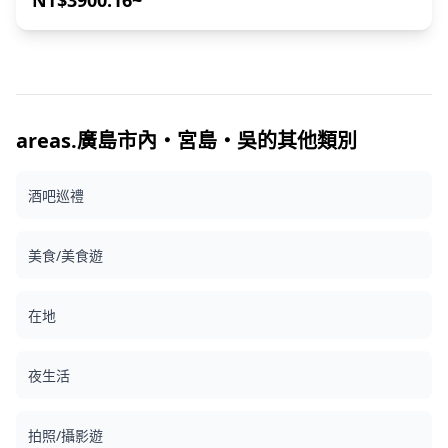
NT$3900.16~
任何地點均可提供攝影服務，最多可提前 3 天預訂。我們將安
排一位能說英語/日語的攝影師。 原始的 100 多張照片檔案將
在一周內交付，您可以選擇您最喜歡的 10 張照片進行重新交
付。我們會進行修正以喚起特定的氛圍，如果需要，可以調整
情緒和顏色。 讓我們透過我們的攝影服務，捕捉您在日本最具
代表性的神社和美麗島嶼風景中的特別時刻！ ◆ 熱門拍攝地
點包括： ・嚴島神社：著名的水中鳥居和朱紅色迴廊 ・彌山
areas.廣島市內・宮島・吳的其他類別
山頂：360° 瀨戶內海島嶼全景 ・宮濱溫泉花園：獨特的宮島
反角度景色 ・大聖院：500 羅漢雕像和寺廟建築 ・牡蠣筏日
酒吧巡禮
落：宮濱的傳統漁業場景 ◆ 重要資訊： ・如果您在預定的集
合時間遲到，拍攝時間和交付的照片數量可能會減少。 ・如果
在預定日期前 3 天預測拍攝地點有雨，或者拍攝當天下雨，則
美食/美食遊
有三個選項可供選擇：（1）重新安排日期和時間，（2）更改
地點，或（3）取消拍攝。 ![]
(https://assets.hldycdn.com/669681a9-faba-4a81-b9b0-
在地
ada8e9a38d1f.jpg) ![]
(https://assets.hldycdn.com/dfc773b8-328f-4aa2-9cbc-
5bd40e8017b5.png)
夜生活
拍照/攝影遊