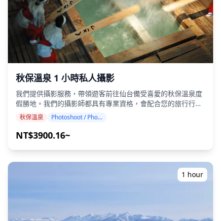
07c1e6377135.jpg)
設遮擋他人視線的物品（如雨傘、高腳三腳架、橫幅及旗
幟）。 - 整個座位區域嚴禁吸菸，包括電子菸及加熱式菸草產
品。
秋保溫泉 1 小時私人攝影
我們提供攝影服務，帶領遊客前往仙台備受喜愛的秋保溫泉度
假勝地。我們的攝影師都具有專業資格，會配合您的旅行行
程，捕捉自然構圖，並在秋保著名的瀑布、心形岩層和河畔旅
秋保溫泉
Photoshoot / Photo tour
館中找到理想的攝影地點。（請與我們分享您喜歡的拍攝地
點！） 秋保溫泉的任何地方都可以進行攝影，並且可以提前 3
NT$3900.16~
天預訂。我們將安排一位會說英語/日語的攝影師。 原始的
100 多張照片文件將在一周內交付，您可以選擇您最喜歡的 10
張照片進行重新交付。我們會進行調整以喚起特定的氛圍，如
果需要，可以調整情緒和顏色。 讓我們透過我們的攝影服務捕
1 hour
捉您在秋保溫泉的特別時刻！ ◆ 重要資訊： ・如果您在預定
的會面時間遲到，拍攝時間和交付的照片數量可能會減少。 ・
如果在預定日期前 3 天預測拍攝地點會下雨，或者在拍攝當天
意外下雨，則有三個選項可供選擇：（1）重新安排日期和時