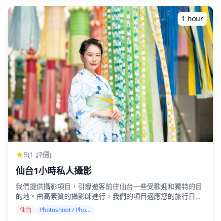
遠地區，可能會收取額外費用 （如適用，將提前通知您。）
以歷史與神話人物為主題的巨型彩繪睡魔花車，伴隨著節奏強
・其他個人費用 **預約前/後重要注意事項** ・預約確認後，
勁的太鼓、笛聲，以及充滿活力的「ラッセラ！ラッセラ！」
1 hour
您將被邀請加入與指定攝影師的LINE群組聊天，以確保拍攝期
呼號聲。 有了預留座位，您可以輕鬆入座，盡情享受壯觀的節
間的順暢溝通。 請確保提前安裝LINE應用程式。（如果您在
慶氣氛，無需擔心人潮擁擠或長時間站立的疲累。 ✨ 限量飯
使用LINE時遇到任何問題，請告知我們。） ・如果您希望在
店套餐（選購） 為提供更舒適便利的體驗，我們也提供限量飯
度假村、餐廳、飯店或其他需要事先許可的設施拍照，請務必
店套餐，包含節慶當日一晚住宿及觀覽席門票。 可選飯店：
自行提前取得必要的拍攝許可。
・青森中心飯店 ・淺蟲溫泉 南部屋‧海扇閣 飯店套餐數量有
限，售完為止，敬請把握。 **時間與地點** 遊行時程（開始
時間）： ・8月2日～3日 19:00 – 兒童睡魔及大型睡魔 ・8月4
日～6日 18:45 – 大型睡魔 ・8月7日 13:00 – 大型睡魔 / 19:15
– 煙火表演及睡魔海上遊行（青森港） 地點： ・青森縣青森市
中央1丁目 030-0822（青森睡魔祭） ・從JR青森車站步行約
10分鐘 ## **門票資訊與取票** 本活動提供實體紙本門票，
非電子票券。 節慶當日，請前往以下地點直接向工作人員領取
您的門票。 完成預訂後，我們將於活動前一天通知您具體的取
票時間。 ・取票地點： 新町Cube 6樓 多功能樓層 青森市新
5
(1 評價)
町2-6-25 青森030-0801
仙台1小時私人攝影
https://maps.app.goo.gl/481Bn4NX1wmvAydg7 ・取票時
間： 8月2日～6日取票時間窗口：14:30〜18:30 8月7日取票
我們提供攝影項目，引導遊客前往仙台一些受歡迎和獨特的目
時間窗口：9:30〜12:30 ⚠︎ 從新町Cube（取票地點）步行至
的地。由高素質的攝影師進行，我們的項目適應您的旅行日
睡魔觀覽席約需15至20分鐘。 請預留充裕時間，並提早前往
程，捕捉自然構圖並確定理想的拍攝地點。（請與我們分享您
仙台
Photoshoot / Photo tour
取票。 *若無法在指定時間內取票， 恕無法辦理退款。 *具體
喜歡的地點！） 攝影服務在仙台任何地方都可進行，最多可提