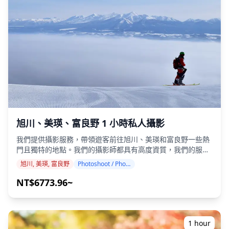
定的會面時間遲到，拍攝時間和交付的照片數量可能會減少。
・如果在預定日期前 3 天預測拍攝地點會下雨，或者在拍攝當
天下雨，則有三個選項可供選擇：(1) 重新安排日期和時間，
(2) 更改地點，或 (3) 取消拍攝。 ![]
(https://assets.hldycdn.com/24515ca5-dacc-4211-af77-
2ffc15f0befb.jpg) ![]
(https://assets.hldycdn.com/65c3ae86-51e6-4d44-a0d4-
a368d8ad6fd9.png)
旭川、美瑛、富良野 1 小時私人攝影
我們提供攝影服務，帶領遊客前往旭川、美瑛和富良野一些熱
門且獨特的地點。我們的攝影師都具有高度資質，我們的服務
可以配合您的旅行行程，捕捉自然的構圖並找到理想的攝影地
旭川, 美瑛, 富良野
Photoshoot / Photo tour
點。（請與我們分享您喜歡的拍攝地點！） 體驗北海道中部連
綿起伏的拼布山丘、著名的花田和季節性景觀的壯麗之美。從
NT$6773.96~
美瑛標誌性的藍池和七星之樹到富良野的薰衣草田和富田農
場，捕捉日本最具上鏡的鄉村風光。 攝影服務可在旭川、美瑛
和富良野的任何地方進行，最多可提前 3 天預訂。我們將安排
一位會說英語/日語的攝影師。 原始的 100 多張照片檔案將在
1 hour