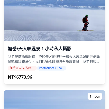
間，（2）更改地點，或（3）取消拍攝。 ![]
(https://assets.hldycdn.com/cd4512ec-ea04-4158-9738-
20f03bd03c4a.jpg) ![]
(https://assets.hldycdn.com/9257a1b1-0c2a-4fb9-b1c2-
d801b3c944e3.jpg)
旭岳/天人峽溫泉 1 小時私人攝影
我們提供攝影服務，帶領遊客前往旭岳和天人峽溫泉的最高峰
景觀和壯觀瀑布。我們的攝影師都具有高度資質，我們的服務
可以配合您的旅行行程，捕捉旭岳（北海道最高峰，海拔
旭岳溫泉/天人峽溫泉
Photoshoot / Photo tour
2,290 公尺）、270 公尺高的羽衣瀑布和日本最早的秋季高山
苔原色彩的自然構圖。 攝影服務可在旭岳溫泉/天人峽溫泉的
NT$6773.96~
任何地點進行，最多可提前 3 天預訂。我們將安排一位能說英
語/日語的攝影師。 原始的 100 多張照片檔案將在一周內交
付，您可以選擇您最喜歡的 10 張照片進行重新交付。我們會
對照片進行校正，以喚起戲劇性的高海拔氛圍，如果需要，還
1 hour
可以調整情緒和色彩。 讓我們透過我們的攝影服務捕捉您在旭
岳溫泉/天人峽溫泉的特別時刻！ ◆ 重要資訊： ・如果您在預