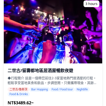
化和餐飲禮儀 ・體驗當地人喜愛的溫馨夜生活氛圍 ◆費用包
e97301c8dbd5.jpg?w=1200&h=800&fit=crop&q=80)
3 hours
含 ・在3個場地各享用2杯飲品（總共6杯飲品） ・晚餐：包括
海鮮在內的當地菜餚 ・與當地導遊一起參觀3個地點——從美
食攤位、居酒屋或酒吧中選擇 ◆費用不包含 ・飯店接送 ・小
費 ・交通費用 ・旅遊費用中未包含的額外飲料或餐點 ・個人
開支或購物 ◆其他資訊 ・本次旅行的最多參與人數為8人。 ・
兒童必須由成人陪同。 ・僅向20歲及以上的參與者提供酒精飲
料（日本的法定飲酒年齡）。 ・請注意，餐點是在與Holiday
Travel分開的廚房準備的，因此我們無法保證無過敏餐點或滿
足飲食限制。 ◆室蘭、洞爺和登別地區 – 美食與夜生活 室蘭
以其特色菜餚而聞名，例如室蘭燒鳥（烤豬肉串）和咖哩拉
麵，在東室蘭站周圍聚集了許多居酒屋和小吃店。 洞爺提供和
牛、新鮮蔬菜和海鮮，在溫泉小鎮遍布著小型居酒屋和酒吧。
登別以其溫泉氛圍而聞名，您可以在舒適的居酒屋和小吃店度
過夜晚，同時享受乳製品和獨特的當地B級美食。
二世古/留壽都地區居酒屋暢飲夜遊
◆行程簡介 這是一個帶您前往2-3家當地熱門居酒屋的行程。
輕鬆享受當地美食和飲品，步調悠閒。只需攜帶現金，其餘的
交給我們。讓我們一起分享難忘的當地體驗！ ・選擇您喜歡的
二世古/魯斯茨
Bar Hopping
Food / Food tour
Nightlife
地區：二世古或留壽都（行程不涵蓋所有區域） ・即使在英語
Food & Drinks
不通的地方，友善的導遊也能讓您安心 ・小團體旅遊確保更個
人化和真實的體驗 ◆費用包含 ・3家店每家2杯飲品（總共6
NT$3489.62~