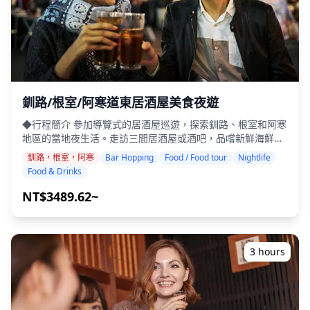
的肴町提供復古風格的酒吧，非常適合懷舊的飲酒體驗。 沿著
三陸海岸的釜石和宮古等城鎮，海鮮居酒屋突顯了最新鮮的漁
獲。在花卷和一關等內陸城市，溫泉小鎮和當地酒館提供親密
的當地風格飲酒體驗。 有些地方可能不會說英語，但在當地導
遊的帶領下，您可以放鬆身心並享受。在某些地區，酒吧可能
有限，因此我們將檢查是否可以進行居酒屋暢飲。請隨時預
訂。
釧路/根室/阿寒道東居酒屋美食夜遊
◆行程簡介 參加導覽式的居酒屋巡遊，探索釧路、根室和阿寒
地區的當地夜生活。走訪三間居酒屋或酒吧，品嚐新鮮海鮮和
每個城鎮獨有的當地特色菜。品嚐釧路著名的福司酒、根室的
釧路，根室，阿寒
Bar Hopping
Food / Food tour
Nightlife
北方勝，以及阿寒地區的當地精釀啤酒，同時發掘大多數遊客
Food & Drinks
自己永遠找不到的隱藏瑰寶。 ・在您喜歡的區域內走訪三間居
酒屋或酒吧（行程不涵蓋所有三個區域） ・小團體旅遊確保親
NT$3489.62~
密而真實的體驗 ・享用當地海鮮料理和地區特色菜 ・品嚐日
本酒和精釀啤酒，同時了解當地文化 ・體驗當地夜生活場所的
溫馨氛圍 ◆費用包含 ・在3個場地各享用2杯飲品（總共6杯）
・晚餐：包括海鮮在內的當地菜餚 ・與當地導遊一同走訪3個
3 hours
地點——從美食攤位、居酒屋或酒吧中選擇 ◆費用不包含 ・
飯店接送 ・小費 ・交通費用 ・旅遊費用中未包含的額外飲料
或餐點 ・個人開銷或購物 ◆其他資訊 ・此行程最多可容納8位
參與者。 ・兒童必須由成人陪同。 ・僅向20歲及以上的參與