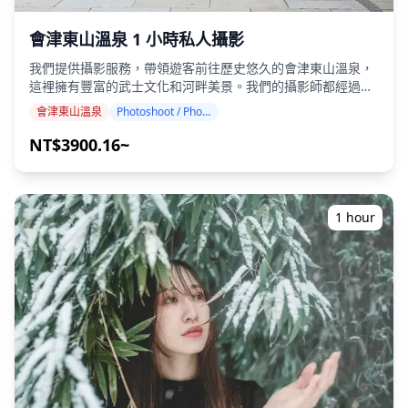
1d640eadf33a.png) ![]
(https://assets.hldycdn.com/0e7ab056-dc5f-455b-939e-
會津東山溫泉 1 小時私人攝影
ca9464c78535.jpg) ![]
我們提供攝影服務，帶領遊客前往歷史悠久的會津東山溫泉，
(https://assets.hldycdn.com/2c754075-ae90-40e6-84da-
這裡擁有豐富的武士文化和河畔美景。我們的攝影師都經過嚴
6ad96627485d.jpg) ![]
格挑選，能配合您的旅行行程，捕捉自然構圖，並在傳統木造
(https://assets.hldycdn.com/e5e947bc-28cb-4ea7-ac68-
會津東山溫泉
Photoshoot / Photo tour
旅館、歷史武士遺跡、河谷景觀和文化遺產景點中找到理想的
8f9ccd31e765.png) **包含內容** ・1小時攝影拍攝 ・照片
拍攝地點。（請與我們分享您喜歡的拍攝地點！） 攝影服務可
NT$3900.16~
數據（100+原始文件） ・根據要求對最多10張照片進行色彩
在會津東山溫泉的任何地點進行，最多可提前 3 天預訂。我們
校正 請注意：編輯不包括修圖或改變體型、面部特徵、背景或
將安排一位能說英語/日語的攝影師。 原始的 100 多張照片檔
移除物體。 **不包含內容** ・收費設施的門票或票務預訂
案將在一周內交付，您可以選擇您最喜歡的 10 張照片進行重
（如適用，攝影師的門票費用由客戶承擔。） ・客戶前往拍攝
新交付。我們會進行調整以喚起特定的氛圍，如果需要，可以
地點的交通費用 ・如果客戶希望在多個地點拍攝，預約時間內
1 hour
調整情緒和顏色。 讓我們透過我們的攝影服務捕捉您在會津東
攝影師在各地點之間移動的交通費用由客戶承擔。 ・如果請求
山溫泉的特別時刻！ ◆ 重要資訊： ・如果您在預定的集合時
的拍攝地點位於偏遠地區，可能會收取額外費用 （如適用，將
間遲到，拍攝時間和交付的照片數量可能會減少。 ・如果在預
提前通知您。） ・其他個人消費 **預約前/後注意事項** ・
定日期前 3 天預測拍攝地點會下雨，或者在拍攝當天意外下
預約確認後，您將被邀請加入與指定攝影師的LINE群聊，以確
雨，則有三個選項可供選擇：（1）重新安排日期和時間，
保拍攝期間溝通順暢。 請提前安裝LINE應用程式。（如果您
（2）更改地點，或（3）取消拍攝。 ![]
在使用LINE時遇到任何問題，請告知我們。） ・如果您希望
(https://assets.hldycdn.com/11a777ce-3c0e-4ff2-ba55-
在度假村、餐廳、酒店或其他需要事先許可的場所拍攝，請務
4ee677460467.jpg) ![]
必自行提前獲得必要的拍攝許可。
(https://assets.hldycdn.com/9363f911-9a03-46b9-9eb7-
07c1e6377135.jpg)