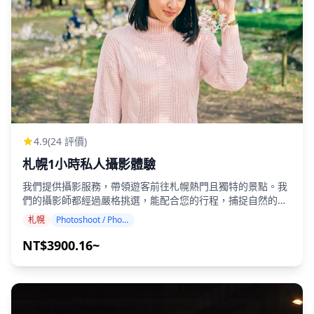
4.9
(24 評價)
札幌1小時私人攝影體驗
我們提供攝影服務，帶領遊客前往札幌熱門且獨特的景點。我
們的攝影師都經過嚴格挑選，能配合您的行程，捕捉自然的構
圖，並找出理想的拍攝地點。(請與我們分享您喜歡的拍攝地
札幌
Photoshoot / Photo tour
點！) 在札幌的任何地點皆可預訂攝影服務，最多可提前 3 天
預訂。我們會安排一位說英語/中文/韓語的攝影師。 我們將在
NT$3900.16~
一周內交付 100 多張原始照片檔案，您可以選擇您最喜歡的
10 張照片進行重新交付。我們會對照片進行調整，以營造出特
定的氛圍，如果需要，可以調整照片的情緒和色彩。 讓我們透
過我們的攝影服務捕捉您在札幌的特別時刻！ ◆ 重要資訊：
・如果您在預定的集合時間遲到，拍攝時間和交付的照片數量