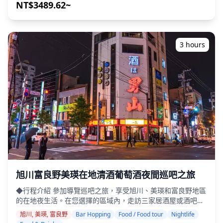
也能讓您安心 ・小團體旅遊確保更個人化和真實的體驗 ◆費
NT$3489.62~
08a2f4491572.jpg?w=1200&h=800&fit=crop&q=80) ![]
用包含 ・總共約6杯飲品 ・晚餐：居酒屋料理和當地特色菜 ・
(https://assets.hldycdn.com/19cf17e4-2d11-425b-9139-
與當地導遊一起參觀2-3個地方，例如美食攤、居酒屋或酒吧
5d5cfb71f209.jpg?w=1200&h=800&fit=crop&q=80) ![]
◆費用不包含 ・飯店接送 ・小費 ・交通費用 ・旅遊費用中未
(https://assets.hldycdn.com/d4df9c69-10c0-4afc-930e-
包含的額外飲品或餐點 ・個人開銷或購物 ◆其他資訊 ・本次
e97301c8dbd5.jpg?w=1200&h=800&fit=crop&q=80)
3 hours
旅行的最多參加人數為8人。 ・兒童必須由成人陪同。 ・僅向
20歲及以上的參與者提供酒精飲料（日本的法定飲酒年齡）。
・請注意，餐點是在與Holiday Travel分開的廚房準備的，因
此我們無法保證無過敏餐點或滿足飲食限制。 ◆青森縣 – 美食
與夜生活 在青森市，本町區是該縣最大的夜生活中心，居酒屋
和小吃店供應扇貝、魷魚和其他海鮮，並搭配當地清酒。在弘
前，城堡小鎮的氛圍為寧靜的酒館奠定了基礎，而蘋果雞尾酒
是當地的特色菜。八戶以其“橫丁”小巷而聞名，例如長橫丁和
三六橫丁，兩旁林立著適合酒吧暢飲的小酒吧。 在津輕和下
北，當地的居酒屋突出了當地風味和熱情款待，使青森的夜生
活變得多樣化且引人入勝。 有些地方可能不會說英語，但在當
地導遊的帶領下，您可以放鬆身心並享受。在某些地區，酒吧
可能有限，因此我們將檢查是否可以進行酒吧暢飲。請隨時預
旭川富良野美瑛在地清酒葡萄酒夜間巡吧之旅
訂。
◆行程介紹 參加導覽巡吧之旅，享受旭川、美瑛和富良野地區
的在地夜生活。在您選擇的區域內，走訪三家居酒屋或酒吧，
品嚐使用新鮮北海道食材製作的當地特色料理，搭配富良野葡
旭川, 美瑛, 富良野
Bar Hopping
Food / Food tour
Nightlife
萄酒和當地清酒。本次行程還提供獨特的機會，讓您發現大多