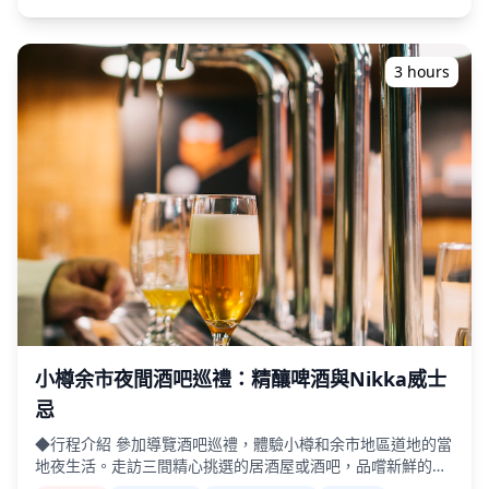
杯） ・晚餐：居酒屋料理和當地特色菜 ・與當地導遊一起參
觀2-3個地方，例如美食攤位、居酒屋或酒吧 ◆費用不包含 ・
飯店接送 ・小費 ・交通費用 ・旅遊費用中未包含的額外飲品
或餐點 ・個人開銷或購物 ◆其他資訊 ・此行程最多可容納8位
3 hours
參與者。 ・兒童必須由成人陪同。 ・僅向20歲及以上的參與
者提供酒精飲品（日本的法定飲酒年齡）。 ・請注意，餐點是
在與Holiday Travel分開的廚房準備的，因此我們無法保證無
過敏餐點或滿足飲食限制。 ◆二世古/留壽都 – 美食與夜生活
二世古-留壽都地區是一個全年熱門的度假勝地。在二世古，比
羅夫和俱知安區擁有各種居酒屋和酒吧，在冬季，夜生活充滿
國際氛圍。在步行距離之內，您可以享受輕鬆的酒吧暢飲體
驗，參觀2-3個不同的地點，從舒適的當地餐館到時尚的酒
吧。但是，在淡季期間，某些地方可能會縮短營業時間，因此
建議提前確認。另一方面，留壽都則以大型度假飯店為中心，
用餐主要在飯店內的餐廳和酒廊酒吧享用。與二世古不同，這
裡不適合隨意的酒吧暢飲，而適合在寧靜的環境中度過輕鬆的
夜晚。如果您對留壽都地區的酒吧暢飲特別感興趣，請先與我
們聯繫，以便我們幫助您量身定制體驗。 ![]
小樽余市夜間酒吧巡禮：精釀啤酒與Nikka威士
(https://assets.hldycdn.com/6f4b8b6a-c8ed-416a-b39c-
忌
b3240ee11646.webp?w=1200&h=800&fit=crop&q=80) ![]
(https://assets.hldycdn.com/3976ada8-40ee-4290-bffd-
◆行程介紹 參加導覽酒吧巡禮，體驗小樽和余市地區道地的當
d1b6715e4fc3.jpg?w=1200&h=800&fit=crop&q=80) ![]
地夜生活。走訪三間精心挑選的居酒屋或酒吧，品嚐新鮮的海
(https://assets.hldycdn.com/19cf17e4-2d11-425b-9139-
鮮料理和當地特色美食，搭配小樽的清酒和余市的葡萄酒及威