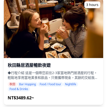
以選擇您最喜歡的 10 張照片進行重新交付。我們會對照片進
3 hours
行調整，以喚起特定的氛圍，如果需要，還可以調整情緒和顏
色。 讓我們通過我們的攝影服務捕捉您在淺蟲溫泉的特別時
刻！ ◆ 重要信息： ・如果您在預定的集合時間遲到，拍攝時
間和交付的照片數量可能會減少。 ・如果在預定日期前 3 天預
測拍攝地點會下雨，或者在拍攝當天意外下雨，則有三個選
擇：（1）重新安排日期和時間，（2）更改地點，或（3）取
消拍攝。 ![](https://assets.hldycdn.com/5c90be58-6eda-
41ee-a14e-432fbc314337.png) ![]
(https://assets.hldycdn.com/9fb02fd5-eaf1-42f6-ae83-
18c249ac3647.png)
秋田縣居酒屋暢飲夜遊
◆行程介紹 這是一個帶您前往2-3家當地熱門居酒屋的行程。
輕鬆地享用當地美食和飲品。只需攜帶現金，其餘的交給我
們。讓我們一起分享難忘的當地體驗吧！ ・選擇您喜歡的區
秋田
Bar Hopping
Food / Food tour
Nightlife
域：秋田縣內您想去的區域（本行程不涵蓋秋田縣內所有區
Food & Drinks
域） ・即使在可能不說英語的地方，友善的導遊也能讓您安心
・小團體旅遊確保更個人化和真實的體驗 ◆費用包含 ・總共
NT$3489.62~
約6杯飲品 ・晚餐：居酒屋料理和當地特色菜 ・與當地導遊一
起拜訪2-3個地方，例如美食攤、居酒屋或酒吧 ◆費用不包含