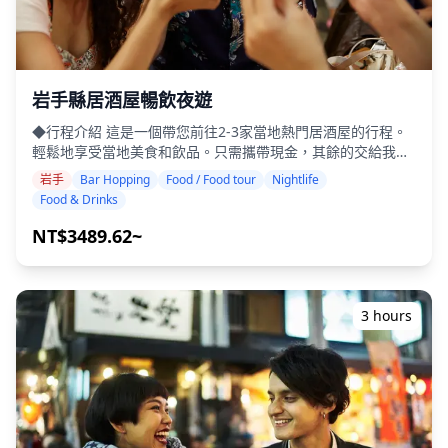
境。函館的夜生活在大門橫丁變得熱鬧起來，當地的菜餚與當
地清酒完美搭配。旭川和釧路等城市也擁有熱鬧的夜生活，讓
旅客有機會與當地人交流。 有些地方可能不說英語，但在當地
導遊的帶領下，您可以放鬆身心並享受。在某些地區，酒吧可
能有限，因此我們將確認是否可以進行居酒屋巡禮。請隨時預
岩手縣居酒屋暢飲夜遊
訂。
◆行程介紹 這是一個帶您前往2-3家當地熱門居酒屋的行程。
輕鬆地享受當地美食和飲品。只需攜帶現金，其餘的交給我
們。讓我們一起分享難忘的當地體驗！ ・選擇您喜歡的地區：
岩手
Bar Hopping
Food / Food tour
Nightlife
您希望在岩手縣內的地點（本行程不涵蓋岩手縣內的所有地
Food & Drinks
區） ・即使在可能不說英語的地方，友善的導遊也能讓您安心
・小團體旅遊確保更個人化和真實的體驗 ◆包含項目 ・總共
NT$3489.62~
約6杯飲品 ・晚餐：居酒屋料理和當地特色菜 ・與當地導遊一
起參觀2-3個地方，例如美食攤位、居酒屋或酒吧 ◆不包含項
目 ・酒店接送 ・小費 ・交通費用 ・未包含在旅遊費用中的額
外飲品或餐點 ・個人開銷或購物 ◆附加資訊 ・本次旅行的最
3 hours
多參加人數為8人。 ・兒童必須由成人陪同。 ・僅向20歲及以
上的參與者提供酒精飲品（日本的法定飲酒年齡）。 ・請注
意，餐點是在與Holiday Travel分開的廚房準備的，因此我們
無法保證無過敏餐點或滿足飲食限制。 ◆岩手縣 – 美食與夜生
活 在盛岡，大通區是該縣主要的夜生活中心，您可以在這裡享
用當地美食，如炸醬麵和碗子蕎麥麵，並搭配當地清酒。附近