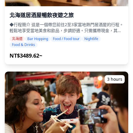
北海道居酒屋暢飲夜遊之旅
◆行程簡介 這是一個帶您前往2至3家當地熱門居酒屋的行程。
輕鬆地享受當地美食和飲品，步調舒適。只需攜帶現金，其餘
的交給我們。讓我們一起分享難忘的當地體驗！ ・選擇您喜歡
北海道
Bar Hopping
Food / Food tour
Nightlife
的區域：北海道內您想要的地點（本行程不涵蓋北海道所有區
Food & Drinks
域） ・即使在可能不說英語的地方，友善的導遊也能讓您安心
・小團體旅遊確保更個人化和真實的體驗 ◆費用包含 ・總共
NT$3489.62~
約6杯飲品 ・晚餐：居酒屋料理和當地特色菜 ・與當地導遊一
同造訪2至3個地點，例如美食攤位、居酒屋或酒吧 ◆費用不包
含 ・飯店接送 ・小費 ・交通費用 ・未包含在旅遊費用中的額
外飲品或餐點 ・個人消費或購物 ◆其他資訊 ・本次旅行的最
3 hours
多參加人數為8人。 ・兒童必須由成人陪同。 ・僅向20歲及以
上的參與者提供酒精飲品（日本的法定飲酒年齡）。 ・請注
意，餐點是在與Holiday Travel分開的廚房準備的，因此我們
無法保證無過敏餐點或滿足飲食限制。 ◆北海道 – 美食與夜生
活 札幌的薄野是日本最大的夜生活區之一，擁有數千家居酒
屋、酒吧和拉麵店。遊客可以品嚐新鮮的螃蟹、海膽和成吉思
汗烤肉（烤羊肉），搭配當地清酒或札幌啤酒。在狸小路周
圍，休閒的立飲酒吧和友善的居酒屋讓您輕鬆享受居酒屋巡
禮。 在小樽，酒吧和居酒屋沿著運河排列，提供浪漫的飲酒環