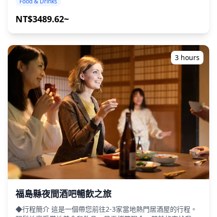
Food & Drinks
數遊客會錯過的隱藏景點，同時享受與當地人的熱情交流。 ・
在旭川、美瑛和富良野地區內您選擇的地點，走訪三家居酒屋
NT$3489.62~
或酒吧（本次行程不涵蓋所有三個區域） ・小團體旅遊確保親
密而真實的體驗 ・享用富良野葡萄酒、當地清酒和北海道料
理，如成吉思汗烤肉（烤羊肉） ・從導遊那裡了解當地文化和
餐飲禮儀 ・體驗當地人喜愛的熱鬧又溫馨的夜生活場所 ◆包
3 hours
含項目 ・在3個地點各享用2杯飲品（總共6杯） ・晚餐：當地
料理，包括海鮮 ・與當地導遊一同走訪3個地點——從美食攤
位、居酒屋或酒吧中選擇 ◆不包含項目 ・飯店接送 ・小費 ・
交通費用 ・行程費用未包含的額外飲品或餐點 ・個人開銷或
購物 ◆其他資訊 ・本次行程的最多參加人數為8人。 ・兒童必
須由成人陪同。 ・僅向20歲及以上的參加者提供酒精飲品（日
本的合法飲酒年齡）。 ・請注意，餐點是在與Holiday Travel
分開的廚房準備的，因此我們無法保證無過敏餐點或滿足飲食
限制。 ・旭川是北海道北部地區最大的娛樂區Sanroku-gai的
所在地。擁有約1,000家店，包括小吃店、居酒屋、酒吧和拉
麵店，是北海道領先的夜生活區之一。 ・旭川以其豐盛的當地
菜餚而聞名，例如拉麵、新子燒（烤小雞）和荷爾蒙燒（烤內
臟），以及其歷史悠久的清酒品牌，如男山和國士無雙。 ・富
良野以其葡萄酒、起司和「蛋包咖哩」而聞名。該地區還因提
福島縣夜間酒吧暢飲之旅
供當地清酒和精釀啤酒以及獨特的北海道風味美食而備受歡
◆行程簡介 這是一個帶您前往2-3家當地熱門居酒屋的行程。
迎。 ・美瑛沒有大型的夜生活區，但鎮上散佈著小型居酒屋、