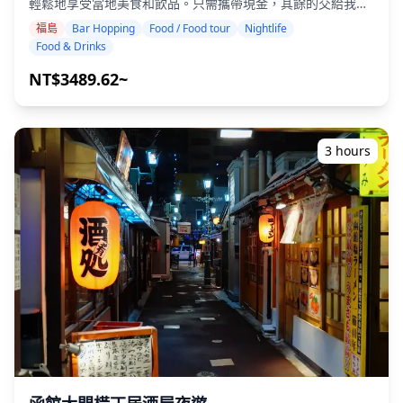
輕鬆地享受當地美食和飲品。只需攜帶現金，其餘的交給我
小吃店和酒吧，非常適合悠閒地享受一兩個舒適的場所。 ![]
們。讓我們一起分享難忘的當地體驗吧！ ・選擇您喜歡的區
(https://assets.hldycdn.com/d6adf697-c8ad-49aa-acae-
福島
Bar Hopping
Food / Food tour
Nightlife
域：福島縣內您想去的區域（本行程不涵蓋福島縣所有區域）
1fd96ba4b707.webp?w=1200&h=800&fit=crop&q=80) ![]
Food & Drinks
・即使在可能不說英語的地方，友善的導遊也能讓您安心 ・小
(https://assets.hldycdn.com/ba1426d3-5ef9-4d2e-9701-
團體旅遊確保更個人化和真實的體驗 ◆費用包含 ・總共約6杯
NT$3489.62~
ac41b0412816.webp?w=1200&h=800&fit=crop&q=80) ![]
飲品 ・晚餐：居酒屋料理和當地特色菜 ・與當地導遊一起參
(https://assets.hldycdn.com/2c5da75c-f9cc-4904-be51-
觀2-3個地方，例如美食攤位、居酒屋或酒吧 ◆費用不包含 ・
130c6a84e922.jpg?w=1200&h=800&fit=crop&q=80) ![]
飯店接送 ・小費 ・交通費用 ・旅遊費用不包含的額外飲品或
(https://assets.hldycdn.com/44417409-00d9-4e89-830d-
餐點 ・個人開銷或購物 ◆其他資訊 ・本次旅行的最多參與人
afdb01292aa7.webp?w=1200&h=800&fit=crop&q=80)
3 hours
數為8人。 ・兒童必須由成人陪同。 ・僅向20歲及以上的參與
者提供酒精飲品（日本的法定飲酒年齡）。 ・請注意，餐點是
在與Holiday Travel分開的廚房準備的，因此我們無法保證無
過敏餐點或滿足飲食限制。 ◆福島 - 美食與夜生活 在福島
市，大町和尾町地區擁有熱鬧的酒館和小吃店，供應圓盤餃子
和馬肉生魚片等特色菜以及當地清酒。郡山車站地區是另一個
主要的夜生活中心，提供從立式酒吧到時尚酒廊的各種場所。
在磐城市的平地區，海港居酒屋突出了新鮮的海鮮。 會津若松
以清酒而聞名，鎮上遍布釀酒廠擁有的酒吧和傳統餐廳。在喜
多方，酒吧暢飲通常以該市著名的拉麵結束。福島的每個地區
都有其獨特的飲酒文化。 有些地方可能不會說英語，但在當地
導遊的帶領下，您可以放鬆身心並享受。在某些地區，酒吧可
能有限，因此我們將檢查是否可以進行酒吧暢飲。請隨時預
訂。 ![](https://assets.hldycdn.com/a0f38c6a-528c-41c7-