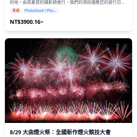
![]
的地。由高素質的攝影師進行，我們的項目適應您的旅行日
定，若未能在時限內完成繞行，遊行將提前結束。感謝您在遊
(https://assets.hldycdn.com/experiences/d3ae06_98d33657
程，捕捉自然構圖並確定理想的拍攝地點。（請與我們分享您
青森
Photoshoot / Photo tour
行結束後迅速離場。 - 青森睡魔祭無論晴雨均照常舉辦。請注
![]
喜歡的地點！） 攝影服務在青森任何地方都可進行，最多可提
意觀覽席區域無遮蔽設施。下雨時座位可能會潮濕，請自備雨
(https://assets.hldycdn.com/experiences/d3ae06_8279058ae
前3天預訂。我們將安排會說英語/中文/韓語的攝影師。 原始
NT$3900.16~
衣等雨具。 - 請勿做出妨礙其他觀眾的行為。禁止使用或架設
![]
的100多張照片文件將在一週內交付，您可以選擇您最喜歡的
遮擋他人視線的物品（如雨傘、高腳架、橫幅及旗幟等）。 -
(https://assets.hldycdn.com/experiences/d3ae06_2f0764881
10張照片進行重新交付。我們會進行修正以營造特定氛圍，如
整個觀覽區嚴禁吸菸，包括電子菸及加熱式菸草產品。 - 進入
**包含項目** ・1小時拍攝服務 ・照片資料（100張以上原始
果需要，還可以調整情緒和顏色。 讓我們通過我們的攝影服務
遊行路線（道路）觀看活動、拍照或撿拾鈴鐺極為危險，請絕
檔案） ・依需求對最多10張照片進行色彩校正 請注意：編輯
捕捉您在青森的特別時刻！ ◆ 重要信息： ・如果您遲到預定
對不要這樣做。 - 嚴禁隨地丟棄垃圾，請自行帶走垃圾。 ![]
不包含修圖或更改體型、臉部特徵、背景或移除物體。 **不包
的會面時間，拍攝時間和交付的照片數量可能會減少。 ・如果
(https://assets.hldycdn.com/events/d3ae06_2c483536adb247
含項目** ・收費設施的入場費或門票預約 （攝影師的入場費
在預定日期前3天預報拍攝地點有雨，或者在拍攝當天意外下
（如適用）由客戶負擔。） ・客戶前往拍攝地點的交通費 ・
雨，有三種選擇：(1)重新安排日期和時間，(2)更改地點，或(3)
如果客戶希望在多個地點拍攝，在預約時間內攝影師在各地點
取消拍攝。 ![]
之間移動的交通費由客戶負擔。 ・如果要求的拍攝地點位於偏
(https://assets.hldycdn.com/experiences/d3ae06_3ecb098e
遠地區，可能會收取額外費用 （如適用，將提前通知您。）
![]
・其他個人費用 **預約前/後重要注意事項** ・預約確認後，
(https://assets.hldycdn.com/experiences/d3ae06_1699e5ebfe
您將被邀請加入與指定攝影師的LINE群組聊天，以確保拍攝期
![]
間的順暢溝通。 請確保提前安裝LINE應用程式。（如果您在
(https://assets.hldycdn.com/experiences/d3ae06_dba776254
使用LINE時遇到任何問題，請告知我們。） ・如果您希望在
![]
度假村、餐廳、飯店或其他需要事先許可的設施拍照，請務必
(https://assets.hldycdn.com/experiences/d3ae06_861a15942
自行提前取得必要的拍攝許可。
![]
(https://assets.hldycdn.com/experiences/d3ae06_9b4f755a0
![]
8/29 大曲煙火祭：全國新作煙火競技大會
(https://assets.hldycdn.com/experiences/d3ae06_a1228cc42