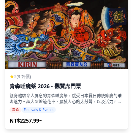
可能會減少。 ・如果在預定日期前 3 天預測拍攝地點會下雨，
或者拍攝當天意外下雨，我們將提供三個選項：(1) 重新安排日
期和時間，(2) 更改地點，或 (3) 取消拍攝。 ![]
(https://assets.hldycdn.com/experiences/d3ae06_fcd67c091
![]
(https://assets.hldycdn.com/experiences/d3ae06_6df658a139
![]
(https://assets.hldycdn.com/experiences/d3ae06_ac938d1cf
![](https://assets.hldycdn.com/211e862b-9810-4546-
82b5-fa94a13904e5.jpg) ![]
(https://assets.hldycdn.com/129f4a9e-3d95-43e8-919d-
2622006d39e6.jpg) ![]
(https://assets.hldycdn.com/c092fd0f-71f9-4c9f-a08c-
5
(3 評價)
2b067ceaefed.jpg) ![]
青森睡魔祭 2026 - 觀覽席門票
(https://assets.hldycdn.com/experiences/d3ae06_1429d1c26
**包含項目** ・1小時拍攝服務 ・照片資料（100張以上原始
親身體驗令人屏息的青森睡魔祭，感受日本夏日傳統節慶的璀
檔案） ・依需求對最多10張照片進行色彩校正 請注意：編輯
璨魅力。超大型燈籠花車、震撼人心的太鼓聲，以及活力四射
不包含修圖或更改體型、臉部特徵、背景或移除物體。 **不包
的舞者充斥街頭，讓您目不暇接。趁票券售罄前儘早預訂！ 體
青森
Festivals & Events
含項目** ・收費設施的入場費或門票預約 （攝影師的入場費
驗青森睡魔祭的經典遊行！ 在預留座位上，以絕佳視野欣賞日
（如適用）由客戶負擔。） ・客戶前往拍攝地點的交通費 ・
本最著名的節慶之一——青森睡魔祭遊行。 這場充滿活力的夏
NT$2257.99~
如果客戶希望在多個地點拍攝，在預約時間內攝影師在各地點
日盛事將舉辦數天： ・睡魔遊行（超大型燈籠花車登場）：8
之間移動的交通費由客戶負擔。 ・如果要求的拍攝地點位於偏
月2日～6日 ・最終日遊行及煙火：8月7日 每個夜晚都將展出