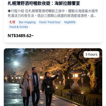
世，使其成為威士忌愛好者必遊的目的地。該地區也是主要的
札幌薄野酒吧暢飲夜遊：海鮮拉麵饗宴
葡萄酒產區，余市葡萄酒和小型酒莊生產獨特的葡萄酒。遊客
◆行程介紹 在札幌導覽酒吧暢飲之旅中，體驗北海道最大城市
可以一邊享用這些飲品，一邊品嚐鎮上的新鮮海鮮。雖然余市
充滿活力的夜生活。造訪三間精心挑選的居酒屋或酒吧，品嚐
沒有大型的夜生活區，但舒適的居酒屋和當地小吃店散佈在車
味噌拉麵、成吉思汗烤肉、湯咖哩和新鮮海鮮等當地特色美
站周圍，提供道地而輕鬆的當地夜生活體驗。
札幌
Bar Hopping
Food / Food tour
Nightlife
食。漫步在熱鬧的薄野區，您可以隨意進入引人入勝的景點，
Food & Drinks
並發現大多數遊客永遠找不到的隱藏瑰寶。 ・在札幌市內您喜
歡的地點造訪三間居酒屋或酒吧 ・小團體旅遊確保親密而真實
NT$3489.62~
的體驗 ・品嚐札幌當地特色美食，包括味噌拉麵、成吉思汗烤
肉和新鮮海鮮 ・從導遊那裡了解當地文化和餐飲禮儀 ・體驗
北海道最大的娛樂區薄野充滿活力的夜生活 ◆費用包含 ・在3
個場地各享用2杯飲品（總共6杯） ・晚餐：包括海鮮在內的當
3 hours
地菜餚 ・與當地導遊一起參觀3個地點——從美食攤位、居酒
屋或酒吧中選擇 ◆費用不包含 ・飯店接送 ・小費 ・交通費用
・旅遊費用中未包含的額外飲料或餐點 ・個人開支或購物 ◆
其他資訊 ・本次旅行的最多參與人數為8人。 ・兒童必須由成
人陪同。 ・僅向20歲及以上的參與者提供酒精飲料（日本的法
定飲酒年齡）。 ・請注意，餐點是在與Holiday Travel分開的
廚房準備的，因此我們無法保證無過敏餐點或滿足飲食限制。
◆札幌 – 美食與夜生活 札幌是**薄野**的所在地，薄野是北
海道最大的娛樂區，擁有4,000多家居酒屋、酒吧和著名的拉
麵街，營造出熱鬧的夜生活景象。當地特色菜包括濃郁的札幌
味噌拉麵、成吉思汗烤肉（烤羊肉）和湯咖哩，以及新鮮的海