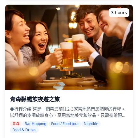
・酒店接送 ・小費 ・交通費用 ・旅遊費用不包含的額外飲品
或餐點 ・個人開銷或購物 ◆其他資訊 ・本次旅行的最多參加
3 hours
人數為8人。 ・兒童必須由成人陪同。 ・僅向20歲及以上的參
與者提供酒精飲料（日本的法定飲酒年齡）。 ・請注意，餐點
是在與Holiday Travel分開的廚房準備的，因此我們無法保證
無過敏餐點或滿足飲食限制。 ◆秋田 - 美食與夜生活 在秋田
市，川反地區是最大的夜生活區，提供居酒屋和小吃店，遊客
可以在這裡享用米棒火鍋和比內雞，搭配著名的當地清酒。車
站周圍的休閒酒吧使該地區方便遊客。 在橫手和大館等較小的
城市中，當地居酒屋營造出溫馨的小鎮氛圍。男鹿和能代等沿
海城鎮提供海鮮酒館，新鮮的漁獲與清酒完美搭配。作為日本
頂級清酒產區之一，秋田的酒館提供各種各樣的啤酒。 有些地
方可能不會說英語，但在當地導遊的帶領下，您可以放鬆身心
並享受。在某些地區，酒吧可能有限，因此我們將檢查是否可
以進行酒吧暢飲。請隨時預訂。 ![]
(https://assets.hldycdn.com/d9dd33de-0491-4cfc-8e6c-
青森縣暢飲夜遊之旅
5812df791c28.jpg?w=1200&h=800&fit=crop&q=80) ![]
◆行程介紹 這是一個帶您前往2-3家當地熱門居酒屋的行程。
(https://assets.hldycdn.com/6514c06c-fb69-4b01-b641-
以舒適的步調放鬆身心，享用當地美食和飲品。只需攜帶現
a2872f726669.jpg?w=1200&h=800&fit=crop&q=80) ![]
金，其餘的交給我們。讓我們一起分享難忘的當地體驗！ ・選
(https://assets.hldycdn.com/64a9d512-4d81-489b-83cf-
青森
Bar Hopping
Food / Food tour
Nightlife
擇您喜歡的區域：您在青森縣內想要的地點（本行程不涵蓋青
a236e0c4a643.jpg?w=1200&h=800&fit=crop&q=80) ![]
Food & Drinks
森縣內所有區域） ・即使在可能不說英語的地方，友善的導遊
(https://assets.hldycdn.com/69eade2c-2963-4fec-a808-