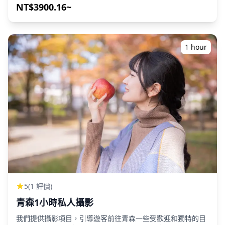
受理時間將另行個別通知。 ⚠︎ 恕不提供選位服務。 ## **關
前3天預訂。我們將安排會說英語/中文/韓語的攝影師。 原始
NT$3900.16~
於住宿套餐** ・青森中心飯店住宿方案 請自行前往飯店辦理
的100多張照片文件將在一週內交付，您可以選擇您最喜歡的
入住。 節慶當日一晚住宿 提供單人房及雙人房。 含早餐
10張照片進行重新交付。我們會進行修正以營造特定氛圍，如
ADDRESS: 1-10-9-1 Furukawa, Aomori City, Aomori 030-
果需要，還可以調整情緒和顏色。 讓我們通過我們的攝影服務
0862 ・淺蟲溫泉 南部屋‧海扇閣住宿方案 僅接受兩人同行預訂
捕捉您在仙台的特別時刻！ ◆ 重要信息： ・如果您遲到預定
1 hour
請自行前往飯店辦理入住。 節慶當日一晚住宿 海景和室（10
的會面時間，拍攝時間和交付的照片數量可能會減少。 ・如果
疊，2位入住） 含早餐 ADDRESS: 31 Hotarudani,
在預定日期前3天預報拍攝地點有雨，或者在拍攝當天意外下
Asamushi, Aomori-shi, Aomori 039-3501 ## **使用方式**
雨，有三種選擇：(1)重新安排日期和時間，(2)更改地點，或(3)
- 請於入場閘口向工作人員出示紙本門票。 - 入場後，請依門
取消拍攝。 ![]
票上標示的座位入座。 ## **費用包含** - 紙本門票 - 活動手
(https://assets.hldycdn.com/experiences/d3ae06_d5f60f5b5
冊 ## **費用不含** - 前往會場的交通費 - 其他個人費用 ##
![]
**取消政策** - 所有票券一經售出，恕不退款，無論任何取消
(https://assets.hldycdn.com/experiences/d3ae06_f7368a66d
情形均不適用。 ## **預訂前注意事項** - 除主辦單位決定取
![]
消睡魔遊行外，恕不辦理退款。 - 若因遊行未能在規定時間內
(https://assets.hldycdn.com/experiences/d3ae06_f88bea3f2
完成全程繞行而導致部分睡魔花車未能觀賞，恕不退款。 - 關
![]
於煙火表演觀覽席，除煙火表演本身取消外，恕不退款。請注
(https://assets.hldycdn.com/experiences/d3ae06_c2cbecd8c
意，若活動延期且您無法於改期日出席，亦無法辦理退款。 -
![]
由於椅席設置於道路上，將於交通管制實施後的下午6:40左右
(https://assets.hldycdn.com/experiences/d3ae06_746253f75
開始佈置。在佈置期間無法引導您入座，請依指定入場時間準
![]
5
(1 評價)
時到達。 ## **當日注意事項** - 座位位置可能依主辦單位決
(https://assets.hldycdn.com/experiences/d3ae06_c1d52e76
青森1小時私人攝影
定而有所更動。 - 觀覽區空間有限，請勿攜帶大型行李。主辦
![]
單位對個人物品遭竊或遺失不承擔任何責任。 - 當日遊行將於
(https://assets.hldycdn.com/experiences/d3ae06_4bca9dcd0
我們提供攝影項目，引導遊客前往青森一些受歡迎和獨特的目
睡魔花車在規定時間內完成全程繞行後結束。視遊行進度而