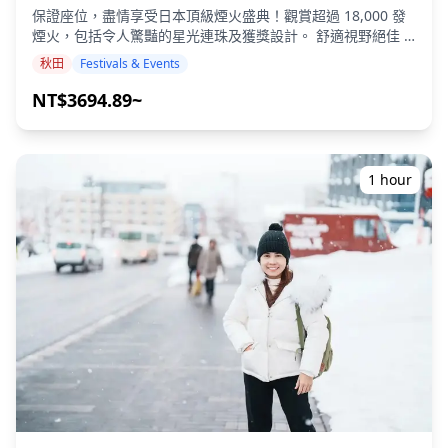
保證座位，盡情享受日本頂級煙火盛典！觀賞超過 18,000 發
![]
煙火，包括令人驚豔的星光連珠及獲獎設計。 舒適視野絕佳 –
(https://assets.hldycdn.com/experiences/d3ae06_b968957b4
無需提早抵達！在預留座位上欣賞表演。 頂級煙火競技 – 觀看
![]
秋田
Festivals & Events
煙火師們角逐首相大獎。 立即預訂，享受難忘的夜晚！ ## **
(https://assets.hldycdn.com/experiences/d3ae06_7da1a73f2
時間與地點** - 日期：2026年8月29日，星期六 - 煙火施放時
NT$3694.89~
**包含項目** ・1小時拍攝服務 ・照片資料（100張以上原始
間：下午 5:10 至 6:00，晚上 7:00 至 9:30 - 地點：大仙市雄
檔案） ・依需求對最多10張照片進行色彩校正 請注意：編輯
物川河畔（大曲地區） ## **集合與接駁** **【大曲站集合 |
不包含修圖或更改體型、臉部特徵、背景或移除物體。 **不包
預留座位票 + 導覽步行至會場】** 大曲站
含項目** ・收費設施的入場費或門票預約 （攝影師的入場費
https://maps.app.goo.gl/qn1vDGJdU44Gu8U16 \*請在西
（如適用）由客戶負擔。） ・客戶前往拍攝地點的交通費 ・
1 hour
口出來後左側的「Newdays」便利商店前集合。 從大曲站步
如果客戶希望在多個地點拍攝，在預約時間內攝影師在各地點
行至煙火節會場約需 30 分鐘。您的導遊將在大曲站與您會
之間移動的交通費由客戶負擔。 ・如果要求的拍攝地點位於偏
合，並護送您前往會場，協助您辦理入場手續。 **【盛岡站出
遠地區，可能會收取額外費用 （如適用，將提前通知您。）
發 | 預留座位票 + 導遊陪同往返巴士】** 盛岡站西口巴士總
・其他個人費用 **預約前/後重要注意事項** ・預約確認後，
站 https://maps.app.goo.gl/BtKJYdNbjRgY7gsT6 \*請在盛
您將被邀請加入與指定攝影師的LINE群組聊天，以確保拍攝期
岡站西口巴士總站（3樓）24號巴士站附近的紀念碑前集合。
間的順暢溝通。 請確保提前安裝LINE應用程式。（如果您在
從盛岡站到煙火節會場約需 3 小時，包括途中的休息時間。 回
使用LINE時遇到任何問題，請告知我們。） ・如果您希望在
程巴士將於 22:00 左右出發，預計隔天凌晨 01:20 左右抵達盛
度假村、餐廳、飯店或其他需要事先許可的設施拍照，請務必
岡站。 請注意，回程抵達時間較晚。 ## **使用方式** - 您的
自行提前取得必要的拍攝許可。
預留座位票將在活動當天由導遊交給您。之後，導遊將帶領您
前往座位區，並協助您辦理入場手續。 ## **費用包含** - 8
月 29 日大曲煙火觀賞券（椅席） - 【預訂[票券 + 導覽]的顧
客】從大曲站到觀眾席的導覽服務（僅限從大曲站到座位區的