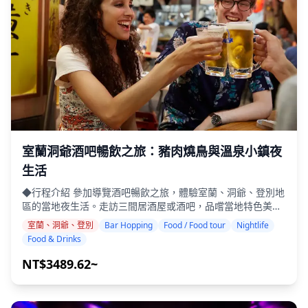
者提供酒精飲料（日本的法定飲酒年齡）。 ・請注意，餐點是
在與Holiday Travel分開的廚房準備的，因此我們無法保證無
過敏餐點或滿足飲食限制。 ◆宮城縣 – 美食與夜生活 仙台的
國分町是東北最大的夜生活區，擁有數千家居酒屋和酒吧。當
地人最喜歡的包括牛舌和笹かまぼこ（魚板），搭配清酒或精
釀啤酒享用。車站周圍，休閒酒吧歡迎旅客輕鬆暢飲。 在三陸
海岸，石卷和氣仙沼等城市設有以海鮮為主的居酒屋，而鹽竈
則以搭配優質清酒的壽司而聞名。即使在松島和鳴子溫泉等旅
遊景點，小型酒吧也提供舒適的飲酒機會。 有些地方可能不會
說英語，但在當地導遊的帶領下，您可以放鬆身心並享受。在
某些地區，酒吧可能有限，因此我們將檢查是否可以進行酒吧
室蘭洞爺酒吧暢飲之旅：豬肉燒鳥與溫泉小鎮夜
暢飲。請隨時預訂。 ![]
(https://assets.hldycdn.com/815834b2-f74b-440c-981d-
生活
dd039ba57016.jpg?w=1200&h=800&fit=crop&q=80) ![]
◆行程介紹 參加導覽酒吧暢飲之旅，體驗室蘭、洞爺、登別地
(https://assets.hldycdn.com/87c0dbc4-065e-47d8-ac86-
區的當地夜生活。走訪三間居酒屋或酒吧，品嚐當地特色美
457d80c9b7e6.jpg?w=1200&h=800&fit=crop&q=80) ![]
食，如室蘭著名的豬肉燒鳥（烤豬肉串）和咖哩拉麵、洞爺的
(https://assets.hldycdn.com/13b86bbc-e594-4dac-98b1-
室蘭、洞爺、登別
Bar Hopping
Food / Food tour
Nightlife
和牛和新鮮蔬菜料理，以及登別溫泉小鎮的獨特當地美食。漫
f02a2a8006f5.jpg?w=1200&h=800&fit=crop&q=80) ![]
Food & Drinks
步在夜晚的街道上，您可以隨意走進引人入勝的景點，發現大
(https://assets.hldycdn.com/2dd99743-70af-4395-86a2-
多數遊客永遠不會找到的隱藏瑰寶。 ・在室蘭、洞爺和登別地
848ce0040a7b.webp?w=1200&h=800&fit=crop&q=80) ![]
NT$3489.62~
區您喜歡的地點走訪三間居酒屋或酒吧（行程不涵蓋所有三個
(https://assets.hldycdn.com/33a5d675-58ef-492d-93f6-
地區） ・小團體旅遊確保親密而真實的體驗 ・品嚐室蘭燒
d21df091db24.jpg?w=1200&h=800&fit=crop&q=80) ![]
鳥、洞爺和牛和登別的當地B級美食 ・從導遊那裡了解當地文
(https://assets.hldycdn.com/d4df9c69-10c0-4afc-930e-