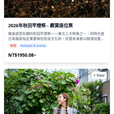
2026年秋田竿燈祭 - 觀賞座位票
親身感受壯觀的秋田竿燈祭——東北三大祭典之一，同時也是
日本國家指定重要無形民俗文化財。欣賞表演者以精湛技藝，
在夏夜星空下高舉綴滿燈籠的巨大竹竿，場面震撼人心。請儘
秋田
Festivals & Events
早預訂，以免向隅！ 在秋田竿燈祭中體驗標誌性的竿燈表演！
以預留座位欣賞日本最著名的祭典之一——秋田竿燈祭，視野
NT$1950.08~
絕佳、毫無阻礙。 這場充滿活力的夏日盛典連續舉行四個夜
晚： ・竿燈表演：8月3日～6日 每個夜晚，約280支竿燈同時
豎起——最高者可達12公尺、重達50公斤，每支懸掛46個象徵
稻穗的燈籠——萬盞燭光照亮夜空，光芒璀璨。 表演者展現
1 hour
「妙技」，將高聳的竿燈分別以手掌、額頭、肩膀和腰部保持
平衡，觀眾以「Dokkoisho！Dokkoisho！」的喝采聲呼應，
伴隨太鼓的節奏與笛聲的旋律，氣氛熱烈。 擁有預留座位，您
可以從容享受這場盛典的精彩氛圍，無需擔憂人潮擁擠或長時
間站立。 **時間與地點** 表演時程： ・2026年8月3日～6
日，19:25至20:35 地點： ・秋田縣秋田市竿燈大道 ・從JR秋
田站步行約15分鐘 ## **關於座位種類** - 我們原則上提供S