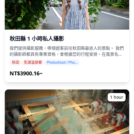
級座位（階梯式座椅），但視主辦單位剩餘票券狀況，可能分
配A級座位（折疊椅）或B級座位（長凳）。 - 最終座位分配通
知將於6月下旬發送。 - 若分配至A級座位，將退款1,000日
圓；若為B級座位，則退款1,500日圓。 - 請確認理解並同意上
述條款後再完成預訂。 ## **關於票券寄送** - 票券將寄送至
您的住宿飯店。訂購時請提供以下資訊：飯店名稱、飯店地
址、飯店預訂姓名、入住日期及飯店預訂號碼。 - 請事先確認
秋田縣 1 小時私人攝影
寄送地址能否接收簡易書留（掛號郵件）。 - 寄送飯店的變更
我們提供攝影服務，帶領遊客前往秋田縣最迷人的景點。 我們
可受理至7月25日為止，此日期後將無法更改。 ## **使用方
的攝影師都具有專業資格，會根據您的行程安排，在風景名勝
式** - 請於入口閘門出示紙本票券給工作人員。 - 入場後，請
地（如田澤湖、乳頭溫泉、角館武士區和雄偉的男鹿半島海
依票券上所示座位入座。 ## **費用含括** - 紙本票券 - 官方
秋田
乳頭溫泉鄉
Photoshoot / Photo tour
岸）捕捉自然美景。 （請告訴我們您喜歡的拍攝地點！） 秋
導覽手冊、團扇（Uchiwa） ## **費用不含** - 前往會場的
田縣內的任何地點都可以預約攝影服務，最晚可提前 3 天預
NT$3900.16~
交通費 - 其他個人費用 ## **取消政策** - 所有銷售均為最終
約。 我們會安排一位能說英語/日語的攝影師。 原始的 100 多
決定，無論任何取消情況，旅客均不得申請退款。 ## **預訂
張照片檔案將在一周內交付，您可以選擇您最喜歡的 10 張照
前注意事項** - 即使活動因雨取消，亦不予退款，敬請事先理
片進行重新交付。 我們會進行調整以營造特定的氛圍，如果需
解。 - 活動時間可能因天氣狀況縮短，但表演將於天氣好轉的
要，還可以調整情緒和色彩。 讓我們透過我們的攝影服務捕捉
間隙進行。原則上，活動不會取消。 - 竿燈可能因風力或其他
1 hour
您在秋田的特別時刻！ ◆ 重要資訊： ・如果您在預定的會面
因素傾倒，具有一定危險性，觀賞時請務必格外留意。 - 觀眾
時間遲到，拍攝時間和交付的照片數量可能會減少。 ・如果在
席允許飲食，但請自行將垃圾帶回。 ## **當天注意事項** -
預定日期前 3 天預測拍攝地點會下雨，或者在拍攝當天下雨，
觀眾區空間有限，請勿攜帶大型行李。主辦單位對個人物品的
則有三個選項可供選擇： (1) 重新安排日期和時間，(2) 更改地
失竊或遺失不負任何責任。 - 竿燈祭無論晴雨均照常舉行，觀
點，或 (3) 取消拍攝。 ![]
眾席無遮蔽設施，請特別注意。下雨時座位可能濕滑，請自備
(https://assets.hldycdn.com/9363f911-9a03-46b9-9eb7-
雨衣等雨具。 - 請勿做出影響其他觀眾的行為，禁止使用或架