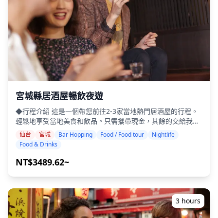
者提供酒精飲品（日本的法定飲酒年齡）。 ・請注意，餐點是
在與Holiday Travel分開的廚房準備的，因此我們無法保證無
過敏餐點或滿足飲食限制。 ◆釧路、根室和阿寒地區 – 當地美
食與夜生活 釧路、根室和阿寒地區盛產新鮮海鮮和獨特的當地
菜餚。釧路是爐端燒的發源地，也以釧路拉麵和スパカツ（豬
排義大利麵）而聞名。根室以花咲蟹、秋刀魚和當地B級美食
エスカロップ（牛肉焗飯）而聞名。在阿寒，您可以享用公魚
（西太公魚）料理和傳統的愛奴料理。 在夜生活方面，釧路的
末廣町是道東最大的娛樂區，擁有數百家居酒屋、酒吧和小吃
店。在根室，車站附近的小居酒屋在舒適的氛圍中提供新鮮的
宮城縣居酒屋暢飲夜遊
時令海鮮。在阿寒，溫泉小鎮遍布居酒屋和小吃店，遊客可以
◆行程介紹 這是一個帶您前往2-3家當地熱門居酒屋的行程。
在住宿期間享受輕鬆的當地夜生活體驗。 ![]
輕鬆地享受當地美食和飲品。只需攜帶現金，其餘的交給我
(https://assets.hldycdn.com/e3665200-fb44-4426-a8ee-
們。讓我們一起分享難忘的當地體驗！ ・選擇您喜歡的區域：
db9b664be69b.jpeg?w=1200&h=800&fit=crop&q=80) ![]
仙台
宮城
Bar Hopping
Food / Food tour
Nightlife
宮城縣內您想去的區域（本行程不涵蓋宮城縣內所有區域） ・
(https://assets.hldycdn.com/c2320bfa-0954-4b71-9e36-
Food & Drinks
即使在可能不說英語的地方，友善的導遊也能讓您安心 ・小團
b17f5c2da8ca.webp?w=1200&h=800&fit=crop&q=80) ![]
體旅遊確保更個人化和真實的體驗 ◆費用包含 ・總共約6杯飲
NT$3489.62~
(https://assets.hldycdn.com/4a6bee8e-4de1-40ed-8d50-
品 ・晚餐：居酒屋料理和當地特色菜 ・與當地導遊一起拜訪
22750c96207d.webp?w=1200&h=800&fit=crop&q=80) ![]
2-3個地方——例如美食攤位、居酒屋或酒吧 ◆費用不包含 ・
(https://assets.hldycdn.com/d308e92e-77d5-4f8b-bddb-
酒店接送 ・小費 ・交通費用 ・旅遊費用不包含的額外飲品或
846efa0e6668.jpg?w=1200&h=800&fit=crop&q=80)
餐點 ・個人開銷或購物 ◆其他資訊 ・本次旅行的最多參加人
3 hours
數為8人。 ・兒童必須由成人陪同。 ・僅向20歲及以上的參與