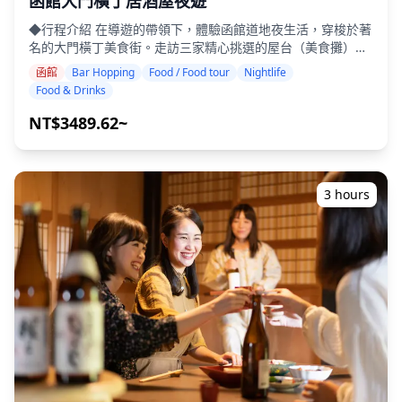
函館大門橫丁居酒屋夜遊
a42e-9d8aafe95f53.jpg?w=1200&h=800&fit=crop&q=80) !
◆行程介紹 在導遊的帶領下，體驗函館道地夜生活，穿梭於著
[](https://assets.hldycdn.com/7b5d7362-72e1-46cc-93a5-
名的大門橫丁美食街。走訪三家精心挑選的屋台（美食攤）和
9709ddd2ff6c.jpg?w=1200&h=800&fit=crop&q=80) ![]
居酒屋，品嚐函館特色美食，如新鮮魷魚和著名的鹽味拉麵。
(https://assets.hldycdn.com/19cf17e4-2d11-425b-9139-
函館
Bar Hopping
Food / Food tour
Nightlife
漫步在巷弄中，您還可以隨意走進有趣的店家，發掘當地人喜
5d5cfb71f209.jpg?w=1200&h=800&fit=crop&q=80) ![]
Food & Drinks
愛的隱藏版美食。 ・走訪大門橫丁三家道地的屋台和居酒屋
(https://assets.hldycdn.com/3e4dbbab-51d9-480e-8f2d-
・小團體旅遊，確保親密而真實的體驗 ・品嚐飲品和新鮮的函
NT$3489.62~
0a30a3a33f11.jpg?w=1200&h=800&fit=crop&q=80) ![]
館海鮮 ・從導遊那裡了解當地文化和餐飲禮儀 ・體驗深受當
(https://assets.hldycdn.com/e588e98d-fd4a-4a5d-8427-
地人喜愛的大門橫丁的懷舊氛圍 ◆費用包含 ・在3個店家各享
9caccf91aea6.jpg?w=1200&h=800&fit=crop&q=80) ![]
用2杯飲品（共6杯） ・晚餐：當地料理，包括海鮮 ・在當地
(https://assets.hldycdn.com/baed62a7-2e4d-4e30-a8b8-
導遊的帶領下，走訪3個地點——從美食攤、居酒屋或酒吧中
939ed45bb631.jpg?w=1200&h=800&fit=crop&q=80) ![]
3 hours
選擇 ◆費用不包含 ・飯店接送 ・小費 ・交通費用 ・旅遊費用
(https://assets.hldycdn.com/c6ab9c4b-8e5b-440d-84cd-
中未包含的額外飲品或餐點 ・個人消費或購物 ◆其他資訊 ・
116a820c0e8c.jpg?w=1200&h=800&fit=crop&q=80)
本次旅遊的最多參加人數為8人。 ・兒童必須由成人陪同。 ・
僅向20歲及以上的參與者提供酒精飲品（日本的法定飲酒年
齡）。 ・請注意，餐點是在與Holiday Travel分開的廚房準備
的，因此我們無法保證無過敏餐點或滿足飲食限制。