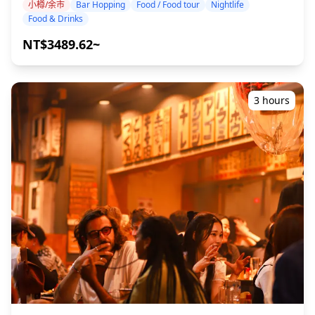
小樽/余市
Bar Hopping
Food / Food tour
Nightlife
5d5cfb71f209.jpg?w=1200&h=800&fit=crop&q=80) ![]
士忌。漫步在歷史悠久的街道上，您可以隨意走進引人入勝的
Food & Drinks
(https://assets.hldycdn.com/d4df9c69-10c0-4afc-930e-
景點，並發現大多數遊客永遠不會遇到的隱藏瑰寶。 ・在小樽
e97301c8dbd5.jpg?w=1200&h=800&fit=crop&q=80)
和余市地區內您喜歡的地點，走訪三間居酒屋或酒吧（行程不
NT$3489.62~
包含兩個地區）。 ・小團體旅遊確保親密而真實的體驗。 ・
品嚐當地清酒、葡萄酒和威士忌，搭配新鮮的北海道海鮮。 ・
從導遊那裡了解當地文化和餐飲禮儀。 ・體驗當地人喜愛的熱
鬧夜生活氛圍。 ◆包含項目 ・在3個地點各享用2杯飲品（總
3 hours
共6杯飲品） ・晚餐：包含海鮮的當地料理 ・與當地導遊一同
走訪3個地點——從美食攤位、居酒屋或酒吧中選擇 ◆不包含
項目 ・飯店接送 ・小費 ・交通費用 ・旅遊費用不包含的額外
飲品或餐點 ・個人開銷或購物 ◆其他資訊 ・此行程的最多參
加人數為8人。 ・兒童必須由成人陪同。 ・僅向20歲及以上的
參加者提供酒精飲品（日本的法定飲酒年齡）。 ・請注意，餐
點是在與Holiday Travel分開的廚房準備的，因此我們無法保
證無過敏餐點或滿足飲食限制。 ◆關於地區 - 小樽地區 小樽
是歷史悠久的港口城市，以新鮮的海鮮而聞名，例如壽司、海
鮮丼和傳統的鯡魚料理。當地特色美食還包括受歡迎的B級美
食炒麵（帶有濃稠醬汁的炒麵）、LeTAO的起司蛋糕和
Kamaei著名的魚板。這座城市還提供各種飲品，從田中酒造
的清酒到小樽葡萄酒和小樽啤酒。大多數夜生活場所都集中在
小樽車站周圍，方便遊客在熱情的氛圍中享受酒吧巡禮。 - 余
市地區 余市以Nikka Whisky余市蒸餾廠的所在地而聞名於