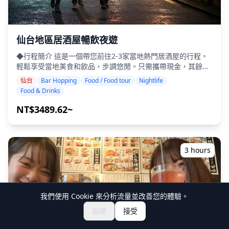
鮮。遊客還可以享用札幌啤酒和當地精釀啤酒，使這座城市成
為體驗多元美食和充滿活力的夜生活的理想場所。 ![]
(https://assets.hldycdn.com/566006a4-08ff-48c5-954c-
仙台地區居酒屋暢飲夜遊
4974fae1185f.jpg?w=1200&h=800&fit=crop&q=80) ![]
(https://assets.hldycdn.com/4379555b-6b91-4c1c-9ad0-
◆行程簡介 這是一個帶您前往2-3家當地熱門居酒屋的行程。
acf31aa2f478.jpg?w=1200&h=800&fit=crop&q=80) ![]
輕鬆享受當地美食和飲品，步調悠閒。只需攜帶現金，其餘的
(https://assets.hldycdn.com/6aeaf7d1-6c4b-48c9-b695-
交給我們。讓我們一起分享難忘的當地體驗！ ・您在仙台市內
9427d147bf7b.jpg?w=1200&h=800&fit=crop&q=80) ![]
仙台
Bar Hopping
Food / Food tour
Nightlife
偏好的地點（本行程不涵蓋整個仙台地區）。 ・即使在不太會
(https://assets.hldycdn.com/a8004abe-02c3-4482-93d7-
Food & Drinks
說英語的地方，友善的導遊也能讓您安心。 ・小團體旅遊確保
cc4fe91d7edf.webp?w=1200&h=800&fit=crop&q=80) ![]
更個人化和真實的體驗。 ◆包含項目 ・總共約6杯飲品 ・晚
NT$3489.62~
(https://assets.hldycdn.com/dc6cebe4-f60d-483d-9a00-
餐：居酒屋料理和當地特色菜 ・與當地導遊一同造訪2-3個地
fd301f4486dc.webp?w=1200&h=800&fit=crop&q=80) ![]
點，例如美食攤、居酒屋或酒吧 ◆不包含項目 ・飯店接送 ・
(https://assets.hldycdn.com/8f3eef97-9f00-4b91-ba42-
小費 ・交通費用 ・未包含在旅遊費用中的額外飲品或餐點 ・
bb12586dc76e.webp?w=1200&h=800&fit=crop&q=80) ![]
個人開銷或購物 ◆其他資訊 ・本次旅行的最多參加人數為8
3 hours
(https://assets.hldycdn.com/a45be8ef-e40c-4126-bc9e-
人。 ・兒童必須由成人陪同。 ・僅向20歲及以上的參與者提
882cd68ccb94.jpg?w=1200&h=800&fit=crop&q=80)
供酒精飲品（日本的法定飲酒年齡）。 ・請注意，餐點是在與
Holiday Travel分開的廚房準備的，因此我們無法保證無過敏
餐點或滿足飲食限制。 ◆仙台 – 美食與夜生活 仙台地區是東
我們使用 Cookie 來分析流量並改善您的體驗。
北地區最大的城市，提供各種美食和夜生活體驗。在仙台車站
周圍，您可以找到無數的居酒屋和餐飲酒吧，讓您輕鬆地在兩
拒絕
接受
三個地方之間步行遊覽。該地區擁有一切，從充滿當地人的休