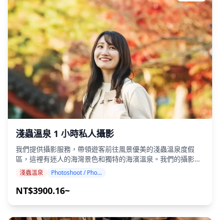
一周內交付，您可以選擇您最喜歡的 10 張照片進行重新交
付。我們會進行調整以喚起特定的氛圍，如果需要，可以調整
情緒和顏色。 讓我們透過我們的攝影服務捕捉您在旭川、美瑛
和富良野的特別時刻！ ◆ 重要資訊： ・如果您在預定的會面
時間遲到，拍攝時間和交付的照片數量可能會減少。 ・如果在
預定日期前 3 天預測拍攝地點會下雨，或者在拍攝當天意外下
雨，則有三個選項可供選擇：（1）重新安排日期和時間，
（2）更改地點，或（3）取消拍攝。 ![]
(https://assets.hldycdn.com/24515ca5-dacc-4211-af77-
2ffc15f0befb.jpg)
淺蟲溫泉 1 小時私人攝影
我們提供攝影服務，帶領遊客前往風景優美的淺蟲溫泉度假
區，這裡有迷人的海灣景色和獨特的海濱溫泉。我們的攝影師
都具有很高的資質，我們的服務可以根據您的旅行行程進行調
淺蟲溫泉
Photoshoot / Photo tour
整，捕捉自然的構圖，並在壯觀的陸奧灣日落、近海島嶼、沿
海鐵路和海濱溫泉設施中找到理想的攝影地點。（請與我們分
NT$3900.16~
享您喜歡的拍攝地點！） 淺蟲溫泉的任何地方都可以進行攝
影，並且可以提前 3 天預訂。我們將安排一位會說英語/日語
的攝影師。 原始的 100 多張照片文件將在一周內交付，您可