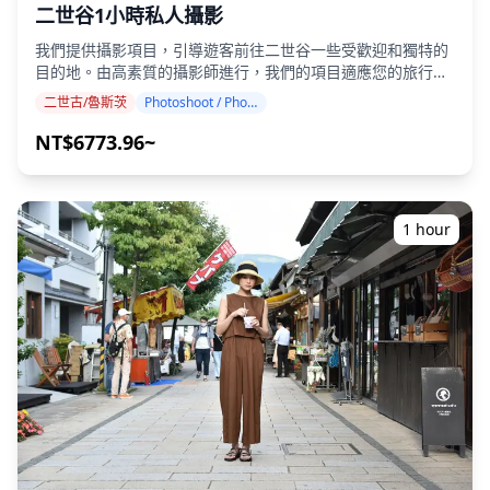
單程；回程需自行安排） - 【預訂[票券 + 接駁巴士]的顧客】
二世谷1小時私人攝影
往返盛岡站的接駁巴士服務及導覽 ## **費用不包含** - 前往
我們提供攝影項目，引導遊客前往二世谷一些受歡迎和獨特的
會場的交通 - 其他個人消費 ## **取消政策** - 所有銷售皆為
目的地。由高素質的攝影師進行，我們的項目適應您的旅行日
最終決定。無論取消狀態如何，旅客皆無法獲得任何退款。
程，捕捉自然構圖並確定理想的拍攝地點。（請與我們分享您
## **預訂前請確認** - 您的紙本票券包含座位號碼。請向座
二世古/魯斯茨
Photoshoot / Photo tour
喜歡的地點！） 攝影服務在二世谷任何地方都可進行，最多可
位區附近的工作人員出示您的票券，並按照指示入座。 - 在您
提前3天預訂。我們將安排會說英語/中文/韓語的攝影師。 原
NT$6773.96~
收到實體票券之前，您不會知道您的座位號碼。 - **關於預留
始的100多張照片文件將在一週內交付，您可以選擇您最喜歡
座位票**會場所有座位均為付費座位。沒有免費座位，因此請
的10張照片進行重新交付。我們會進行修正以營造特定氛圍，
務必提前預訂。沒有有效票券不得入場。遺失或遺漏的票券無
如果需要，還可以調整情緒和顏色。 讓我們通過我們的攝影服
法補發。小學及以上年齡的兒童需要票券。年幼的兒童必須由
務捕捉您在二世谷的特別時刻！ ◆ 重要信息： ・如果您遲到
監護人陪同。如果兒童也需要自己的座位，則必須購買單獨的
1 hour
預定的會面時間，拍攝時間和交付的照片數量可能會減少。 ・
票券。除非活動正式取消，否則不予退款。如果因惡劣天氣或
如果在預定日期前3天預報拍攝地點有雨，或者在拍攝當天意
其他不可預見的情況，活動可能會延期。 票券在延期後仍然有
外下雨，有三種選擇：(1)重新安排日期和時間，(2)更改地點，
效。即使在延期的情况下，也不提供退款。請查看官方活動網
或(3)取消拍攝。 ![](https://assets.hldycdn.com/67cf2779-
站或聯繫活動辦公室以獲取最新更新。 - **會場規則**僅允許
c106-49c2-a561-bed557f882a8.jpg) ![]
在指定的吸煙區吸煙。禁止在會場其他地方吸煙。會場內及周
(https://assets.hldycdn.com/dbdc2098-cb3c-46d7-8db1-
圍的臨時廁所不提供衛生紙。請自備。僅允許使用小型桌面三
c76d0c041a8a.jpg) ![]
腳架。除非您坐在指定的攝影區域，否則禁止使用單腳架和全
(https://assets.hldycdn.com/5b59e7c2-e29a-4542-ae73-
尺寸三腳架。座位區內不允許使用帳篷、椅子、桌子、無人
dd740d410b70.png) ![]
機、與火相關的設備（如瓦斯爐）或煙霧機。但是，只要不超
(https://assets.hldycdn.com/8b5326ea-ae0e-4a80-a34a-
過您指定的空間，椅子和桌子可以在野餐墊或攝影座位區內使
c471f26250a1.png) ![]
用。不允許攜帶動物或寵物（無論大小）。不允許攜帶帳篷和
(https://assets.hldycdn.com/4049b430-f9ee-4c42-b2bf-
陽傘。如果下雨，請穿雨衣代替使用雨傘。