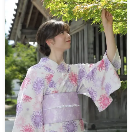
（1）重新安排日期和時間，（2）更改地點，或（3）取消拍
攝。 ![](https://assets.hldycdn.com/074a8be9-130e-4ebc-
a115-db67dd19a52e.jpg) ![]
(https://assets.hldycdn.com/8cce2f22-9beb-4257-9223-
ad44dc553458.png)