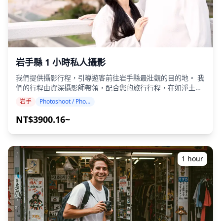
17d8906f1811.png) ![]
(https://assets.hldycdn.com/f8fe7186-0a9f-4ad8-9f68-
6108ffef77e8.png)
岩手縣 1 小時私人攝影
我們提供攝影行程，引導遊客前往岩手縣最壯觀的目的地。 我
們的行程由資深攝影師帶領，配合您的旅行行程，在如淨土之
濱、猊鼻溪和世界遺產平泉寺等標誌性地點捕捉自然構圖。
岩手
Photoshoot / Photo tour
（請與我們分享您喜歡的拍攝地點！） 攝影服務可在岩手縣任
何地點進行，最多可提前 3 天預訂。 我們將安排一位能說英
NT$3900.16~
語/日語的攝影師。 原始的 100 多張照片檔案將在一周內交
付，您可以選擇您最喜歡的 10 張照片進行重新交付。 我們會
進行調整以喚起特定的氛圍，如果需要，可以調整情緒和顏
色。 讓我們透過我們的攝影服務捕捉您在岩手縣的特別時刻！
1 hour
◆ 重要資訊： ・如果您在預定的集合時間遲到，拍攝時間和
交付的照片數量可能會減少。 ・如果在預定日期前 3 天預測拍
攝地點會下雨，或者如果在拍攝當天下雨，則有三個選項可供
選擇： (1) 重新安排日期和時間，(2) 更改地點，或 (3) 取消拍
攝。 ![](https://assets.hldycdn.com/d165d6cb-ec98-45c4-
ab01-88f1ed2dcf1a.jpg) ![]