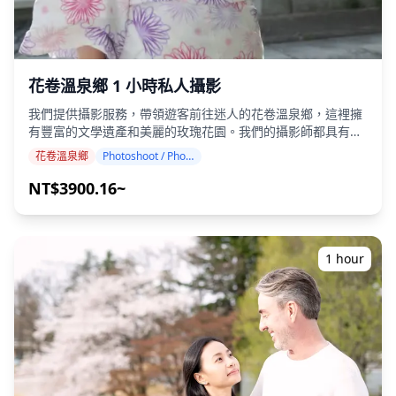
花卷溫泉鄉 1 小時私人攝影
我們提供攝影服務，帶領遊客前往迷人的花卷溫泉鄉，這裡擁
有豐富的文學遺產和美麗的玫瑰花園。我們的攝影師都具有高
度資質，我們的服務可以配合您的旅行行程，捕捉自然構圖，
花卷溫泉鄉
Photoshoot / Photo tour
並在著名的玫瑰花園、宮澤賢治紀念館、河畔瀑布和歷史悠久
的溫泉旅館中找到理想的攝影地點。（請與我們分享您喜歡的
NT$3900.16~
拍攝地點！） 攝影服務可在花卷溫泉鄉的任何地方進行，最多
可提前 3 天預訂。我們將安排一位能說英語/日語的攝影師。
原始的 100 多張照片檔案將在一周內交付，您可以選擇您最喜
歡的 10 張照片進行重新交付。我們會進行調整以喚起特定的
1 hour
氛圍，如果需要，可以調整情緒和顏色。 讓我們通過我們的攝
影服務捕捉您在花卷溫泉鄉的特別時刻！ ◆ 重要資訊： ・如
果您在預定的會面時間遲到，拍攝時間和交付的照片數量可能
會減少。 ・如果在預定日期前 3 天預測拍攝地點會下雨，或者
在拍攝當天意外下雨，則有三個選項可供選擇：（1）重新安
排日期和時間，（2）更改地點，或（3）取消拍攝。 ![]
(https://assets.hldycdn.com/92a5ea04-5e62-4740-8984-