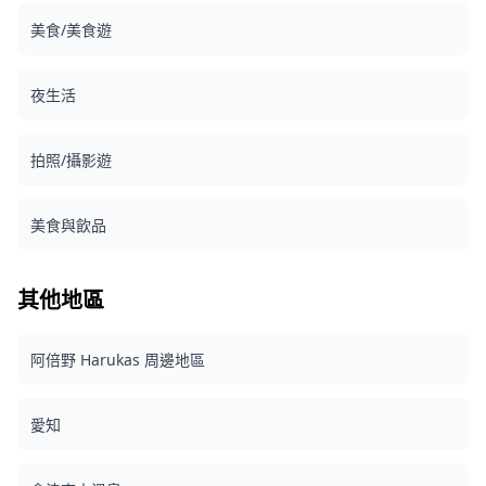
(https://assets.hldycdn.com/083f7e50-e484-4f3b-a293-
美食/美食遊
262c823cae90.jpg) ![]
(https://assets.hldycdn.com/a05349f1-68d6-4377-a7cf-
415fa59775ca.jpg)
夜生活
拍照/攝影遊
美食與飲品
其他地區
阿倍野 Harukas 周邊地區
愛知