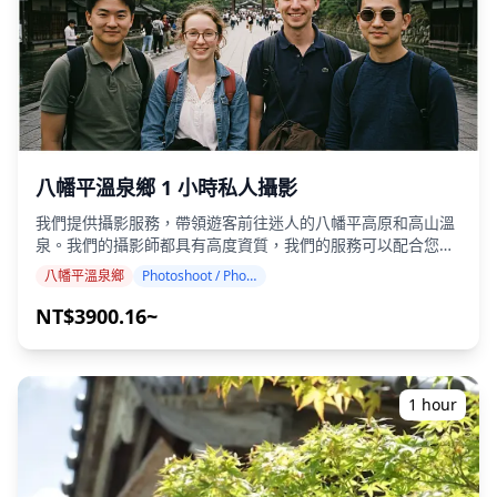
無法保證無過敏餐點或滿足飲食限制。 ◆岩手縣 – 美食與夜生
活 在盛岡，大通區是該縣主要的夜生活中心，您可以在這裡享
用當地美食，如炸醬麵和碗子蕎麥麵，並搭配當地清酒。附近
的肴町提供復古風格的酒吧，非常適合懷舊的飲酒體驗。 沿著
三陸海岸的釜石和宮古等城鎮，海鮮居酒屋突顯了最新鮮的漁
獲。在花卷和一關等內陸城市，溫泉小鎮和當地酒館提供親密
的當地風格飲酒體驗。 有些地方可能不會說英語，但在當地導
遊的帶領下，您可以放鬆身心並享受。在某些地區，酒吧可能
八幡平溫泉鄉 1 小時私人攝影
有限，因此我們將檢查是否可以進行居酒屋暢飲。請隨時預
訂。
我們提供攝影服務，帶領遊客前往迷人的八幡平高原和高山溫
泉。我們的攝影師都具有高度資質，我們的服務可以配合您的
旅行行程，捕捉自然構圖，並在火山高原景觀、雪牆、山景和
八幡平溫泉鄉
Photoshoot / Photo tour
高海拔溫泉度假村中找到理想的攝影地點。（請與我們分享您
喜歡的拍攝地點！） 攝影服務可在八幡平溫泉鄉的任何地方進
NT$3900.16~
行，最多可提前 3 天預訂。我們將安排一位會說英語/日語的
攝影師。 原始的 100 多張照片檔案將在一周內交付，您可以
選擇您最喜歡的 10 張照片進行重新交付。我們會進行調整以
喚起特定的氛圍，如果需要，可以調整情緒和顏色。 讓我們透
1 hour
過我們的攝影服務捕捉您在八幡平溫泉鄉的特別時刻！ ◆ 重
要資訊： ・如果您在預定的會面時間遲到，拍攝時間和交付的
照片數量可能會減少。 ・如果在預定日期前 3 天預測拍攝地點
會下雨，或者在拍攝當天意外下雨，則有三個選項可供選擇：