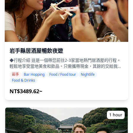
岩手縣居酒屋暢飲夜遊
◆行程介紹 這是一個帶您前往2-3家當地熱門居酒屋的行程。
輕鬆地享受當地美食和飲品。只需攜帶現金，其餘的交給我
們。讓我們一起分享難忘的當地體驗！ ・選擇您喜歡的地區：
岩手
Bar Hopping
Food / Food tour
Nightlife
您希望在岩手縣內的地點（本行程不涵蓋岩手縣內的所有地
Food & Drinks
區） ・即使在可能不說英語的地方，友善的導遊也能讓您安心
・小團體旅遊確保更個人化和真實的體驗 ◆包含項目 ・總共
NT$3489.62~
約6杯飲品 ・晚餐：居酒屋料理和當地特色菜 ・與當地導遊一
起參觀2-3個地方，例如美食攤位、居酒屋或酒吧 ◆不包含項
目 ・酒店接送 ・小費 ・交通費用 ・未包含在旅遊費用中的額
外飲品或餐點 ・個人開銷或購物 ◆附加資訊 ・本次旅行的最
1 hour
多參加人數為8人。 ・兒童必須由成人陪同。 ・僅向20歲及以
上的參與者提供酒精飲品（日本的法定飲酒年齡）。 ・請注
意，餐點是在與Holiday Travel分開的廚房準備的，因此我們