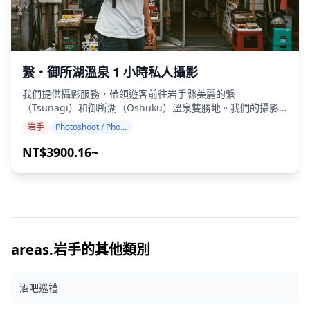
(https://assets.hldycdn.com/39a23fdb-1408-4cc5-bced-
340caa41426f.jpg)
繋・御所湖溫泉 1 小時私人攝影
我們提供攝影服務，帶領遊客前往岩手縣美麗的繋
（Tsunagi）和御所湖（Oshuku）溫泉雙勝地。我們的攝影
師都具有專業資格，會根據您的旅行行程，捕捉自然構圖，並
岩手
Photoshoot / Photo tour
在如畫的御所湖倒影、岩手山全景、隱秘的山谷風光以及寧靜
的湖畔溫泉設施中，找到理想的拍攝地點。（請與我們分享您
NT$3900.16~
喜歡的拍攝地點！） 在繋和御所湖溫泉的任何地點都可以預訂
攝影服務，最多可提前 3 天預訂。我們將安排一位能說英語/
日語的攝影師。 原始的 100 多張照片檔案將在一周內交付，
您可以選擇您最喜歡的 10 張照片進行重新交付。我們會對照
片進行調整，以營造特定的氛圍，如果需要，還可以調整情緒
和色彩。 讓我們透過我們的攝影服務，捕捉您在繋和御所湖溫
泉的特別時刻！ ◆ 重要資訊： ・如果您在預定的會面時間遲
areas.岩手的其他類別
到，拍攝時間和交付的照片數量可能會減少。 ・如果在預定日
期前 3 天預測拍攝地點會下雨，或者在拍攝當天意外下雨，則
酒吧巡禮
有三個選項可供選擇：（1）重新安排日期和時間，（2）更改
地點，或（3）取消拍攝。 ![]