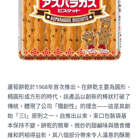
蘆筍餅乾於1968年首次推出。在餅乾主要為圓形、
橢圓形或方形的時代，該產品以創新的棒狀打破了
傳統，體現了公司「獨創性」的理念——這是其創
始「三I」原則之一。自推出以來，束口包裝袋基
本保持不變。餅乾的簡單、微妙的甜鹹味與膳食纖
維和鈣相得益彰，其八個部分帶來令人滿意的酥脆