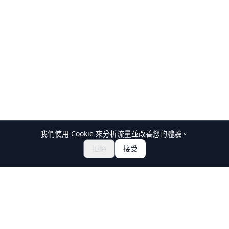
我們使用 Cookie 來分析流量並改善您的體驗。
探索祭典與活動
🎆
拒絕
接受
取得日本祭典門票
Holiday Travel
發現日本的精彩體驗