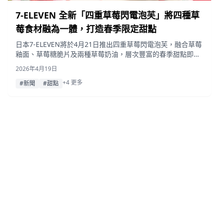
7-ELEVEN 全新「四重草莓閃電泡芙」將四種草
莓食材融為一體，打造春季限定甜點
日本7-ELEVEN將於4月21日推出四重草莓閃電泡芙，融合草莓
釉面、草莓糖脆片及兩種草莓奶油，層次豐富的春季甜點即將
在全國各店鋪同步上架。
2026年4月19日
+4 更多
#新聞
#甜點