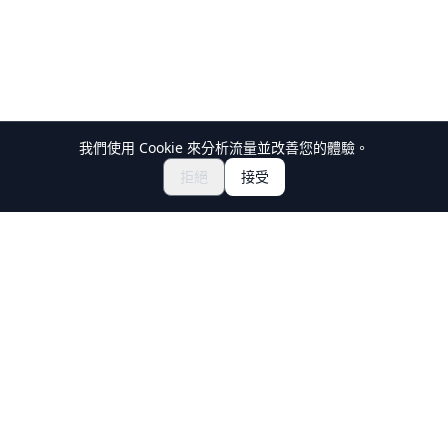
我們使用 Cookie 來分析流量並改善您的體驗。
探索祭典與活動
🎆
拒絕
接受
取得日本祭典門票
Holiday Travel
發現日本的精彩體驗
探索
體驗
新文化體驗