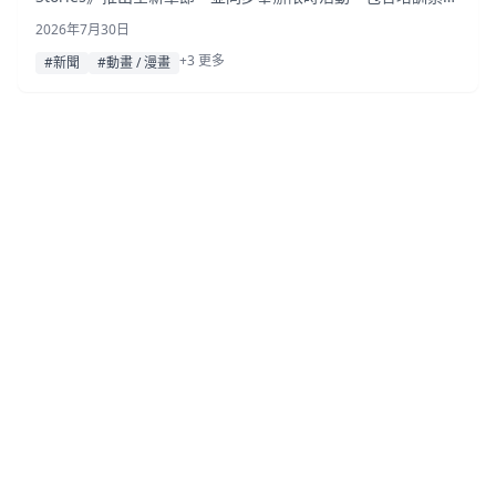
與櫻石獎勵、兩組紀念角色轉蛋，以及聲優親筆簽名色紙抽獎
2026年7月30日
活動。
+3 更多
#新聞
#動畫 / 漫畫