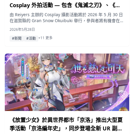
Cosplay 外拍活動 — 包含《鬼滅之刃》、《原
神》、《寶可夢》、《刀劍亂舞》及《薩爾達傳
由 Reiyers 主辦的 Cosplay 攝影活動將於 2026 年 5 月 30 日
在滋賀縣的 Gran Snow Okuibuki 舉行，參與者將有機會在山
說》角色
岳、河流、岩石區與森林等絕美自然環境中進行拍攝。
2026年5月28日
+11 更多
#新聞
#活動
《放置少女》於異世界都市「京洛」推出大型夏
季活動「京洛編年史」，同步登場全新 UR 副將