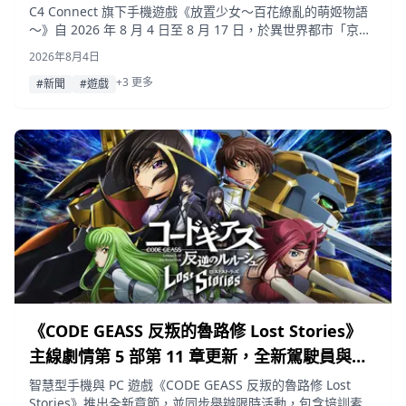
「月見月夜光」與 EX 副將「幻影安倍晴明」
C4 Connect 旗下手機遊戲《放置少女～百花繚亂的萌姬物語
～》自 2026 年 8 月 4 日至 8 月 17 日，於異世界都市「京
洛」展開大型夏季活動「京洛編年史」，並同步推出全新 EX
2026年8月4日
副將「幻影安倍晴明」與 UR 副將「月見月夜光」。
+3 更多
#新聞
#遊戲
《CODE GEASS 反叛的魯路修 Lost Stories》
主線劇情第 5 部第 11 章更新，全新駕駛員與親
筆簽名色紙抽獎活動開跑
智慧型手機與 PC 遊戲《CODE GEASS 反叛的魯路修 Lost
Stories》推出全新章節，並同步舉辦限時活動，包含培訓素材